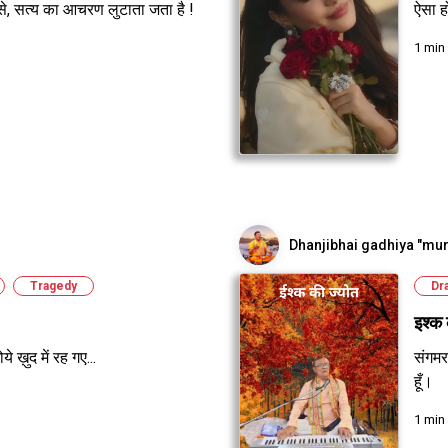
 से, सत्य का आचरण लुटाता जता है !
ऐसा ह
1 min
Dhanjibhai gadhiya "mur
Tragedy
Dr
इश्क 
े ख़ुद में रह गए...
संगमर
हूँ।
1 min