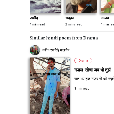
उम्मीद
सदक़ा
नायाब
1 min read
2 mins read
1 min re
Similar
hindi poem
from
Drama
कवि धरम सिंह मालवीय
Drama
ग़ज़ल-सोचा जब भी तुझें
रात भर इक नज़र से थी नज़र
1 min read