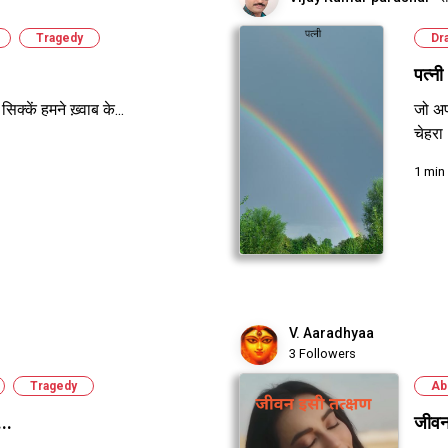
Tragedy
Dr
पत्नी
सिक्कें हमने ख़्वाब के...
जो अप
चेहरा
1 min
V. Aaradhyaa
3 Followers
Tragedy
Ab
..
जीवन 