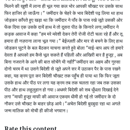
मिलने की खुशी में लाना ही भूल गया कल भोर आपकी चौखट पर उसके साथ
फिर हाजिर हो जाऊँगा।" जमींदार के चेहरे के भाव बिदेशी पढ़ लिया था हाथ
जोड़कर काँपते हुए खड़ा था कि जमींदार ने पाँव के पास रखे जूते उसकी ओर
फेंक दिया एक उसके दायें हाथ मे तो दूसरा पीठ के किनारे लगा,जमींदार ने
कड़क आवाज में कहा "हम मरे मवेशी देकर तेरी रोजी रोटी चला रहे हैं और तू
हमारा ही नज़राना लाना भूल गया।" बेईज्ज़ती और मार से बचने के लिए हाथ
जोडकर घुटने के बल बैठकर याचना करते हुवे बोला "माई-बाप आप तो हमारे
देवता है आपको हम कैसे भूल सकते हैं पहिली और आखिरी बार है हुजूर , अब
बिना नजराने के आने की बात सोचेंगे भी नही!"जमींदार का अहम और गुस्सा
दोनो चरम में था उसने बिदेशी से जूते अपने सर में उठाकर पैर के पास रखने
कहा, यह क्रम पूरा कर बिदेशी चौखट तक पहुँच ही पाया था कि फिर जूता
उसके हाथ और पीठ पर लगा यह क्रम तब तक चलता रहा जब तक उसका
पीठ और हाथ लहूलुहान हो गया।अधमरे बिदेशी को सब धुँधला दिखाई देने
लगा "माफी हुजूर माफी की आवाज एकदम धीमी हो गई तो जमींदार के दो
नौकर उसे चौखट के बाहर छोड़ आये।"अचेत बिदेशी बुदबुदा रहा था अगले
जन्म मालिक को मोची ही कीजो भगवान।
Rate this content