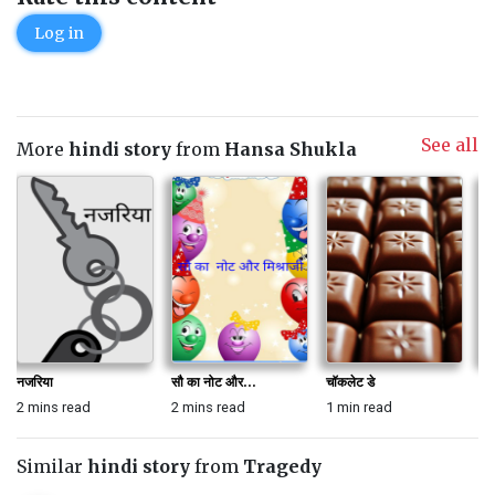
Log in
See all
More
hindi story
from
Hansa Shukla
नजरिया
सौ का नोट और...
चॉकलेट डे
गण
2 mins read
2 mins read
1 min read
2 
Similar
hindi story
from
Tragedy