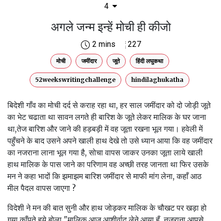
4
अगले जन्म इन्हें मोची ही कीजो
2 mins
227
मोची
जमींदार
जूते
हिंदी लघुकथा
52weekswritingchallenge
hindilaghukatha
बिदेशी गाँव का मोची दर्द से कराह रहा था, हर साल जमींदार को दो जोड़ी जूते
का भेट चढाता था सावन लगते ही बारिश के जूते लेकर मालिक के घर जाना
था,तेज बारिश और जाने की हड़बड़ी में वह जूता रखना भूल गया। हवेली में
पहुँचने के बाद उसने अपने खाली हाथ देखे तो उसे ध्यान आया कि वह जमींदार
का नजराना लाना भूल गया है, सोचा वापस जाकर उनका जूता लाये खाली
हाथ मालिक के पास जाने का परिणाम वह अच्छी तरह जानता था फिर उसके
मन ने कहा भादों कि झमाझम बारिश जमींदार से माफी मांग लेना, कहाँ आठ
मील पैदल वापस जाएगा ?
विदेशी ने मन की बात सुनी और हाथ जोड़कर मालिक के चौखट पर खड़ा हो
गया काँपते हुये बोला "मालिक आज आशीर्वाद लेने आया हूँ, नजराना आपसे