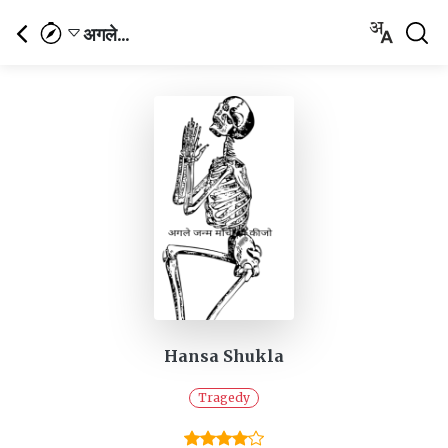
अगले...
Hansa Shukla
Tragedy