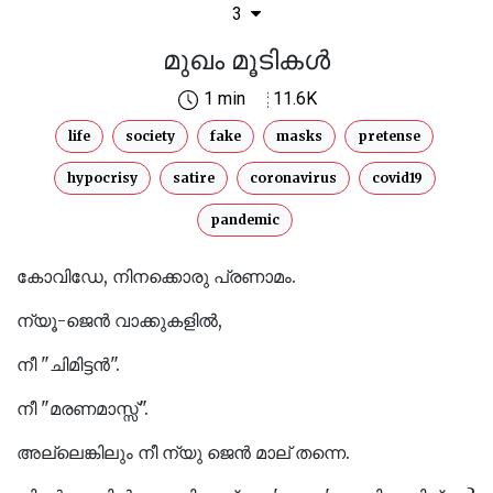
3
മുഖം മൂടികൾ
1 min
11.6K
life
society
fake
masks
pretense
hypocrisy
satire
coronavirus
covid19
pandemic
കോവിഡേ, നിനക്കൊരു പ്രണാമം.
ന്യൂ-ജെൻ വാക്കുകളിൽ,
നീ "ചിമിട്ടൻ".
നീ "മരണമാസ്സ്‌".
അല്ലെങ്കിലും നീ ന്യു ജെൻ മാല് തന്നെ.