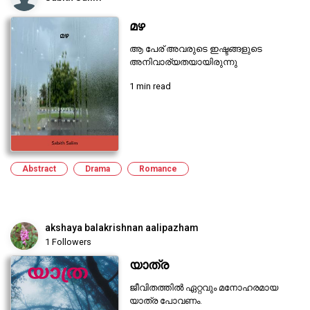
മഴ
ആ പേര് അവരുടെ ഇഷ്ടങ്ങളുടെ
അനിവാര്യതയായിരുന്നു
1 min read
Abstract
Drama
Romance
akshaya balakrishnan aalipazham
1 Followers
യാത്ര
ജീവിതത്തിൽ ഏറ്റവും മനോഹരമായ
യാത്ര പോവണം.