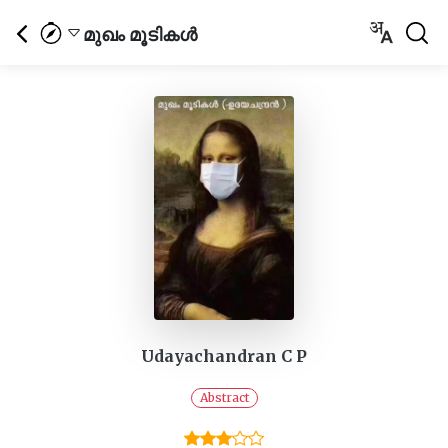
മുഖം മൂടികൾ
Udayachandran C P
Abstract