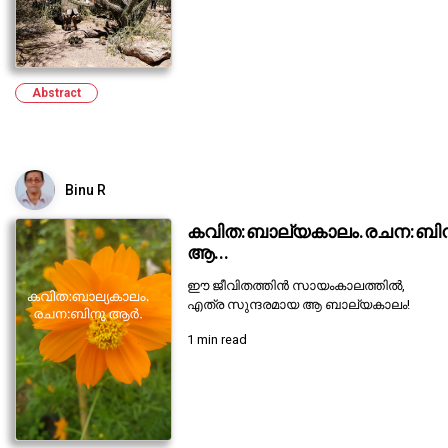
Abstract
Binu R
കവിത:ബാല്യകാലം.രചന:ബി
ആ...
ഈ ജീവിതത്തിൻ സായംകാലത്തിൽ,
എത്ര സുന്ദരമായ ആ ബാല്യകാലം!
1 min read