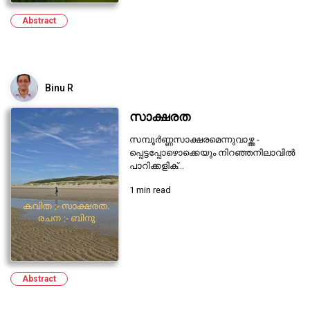
Abstract
Binu R
സാക്ഷരത
സമ്പൂർണ്ണസാക്ഷരമെന്നുവാഴ്ത്ത -
പ്പെട്ടപ്പോഴൊക്കെയും നിറഞ്ഞനിലാവിൽ
പാറിക്കളിക്...
1 min read
Abstract