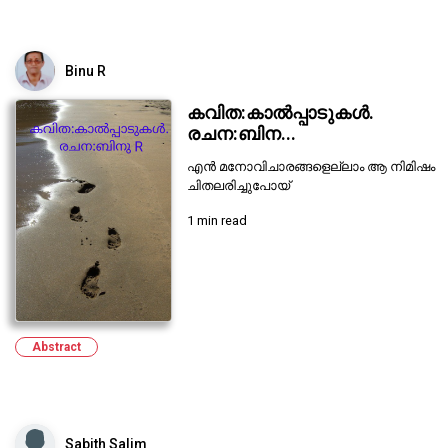
Binu R
കവിത:കാൽപ്പാടുകൾ.
രചന:ബിന...
എൻ മനോവിചാരങ്ങളെല്ലാം ആ നിമിഷം
ചിതലരിച്ചുപോയ്
1 min read
Abstract
Sabith Salim