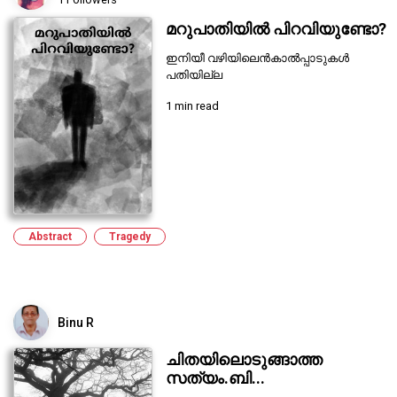
മറുപാതിയിൽ പിറവിയുണ്ടോ?
ഇനിയീ വഴിയിലെൻകാൽപ്പാടുകൾ
പതിയില്ല
1 min read
Abstract
Tragedy
Binu R
ചിതയിലൊടുങ്ങാത്ത
സത്യം.ബി...