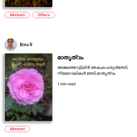
Abstract
Others
Binu R
മാതൃത്വം
അമ്മത്തൊട്ടിലിൻ അകംപൊരുൾതേടി,
നിയമാവലികൾ തേടി,മാതൃത്വം.
1 min read
Abstract