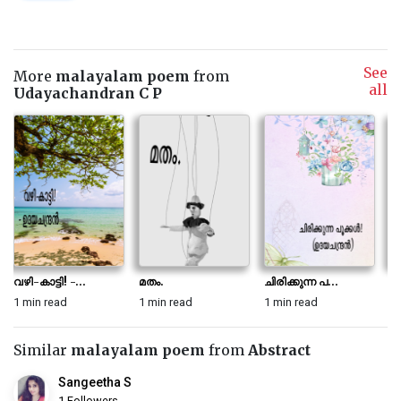
See
More
malayalam poem
from
all
Udayachandran C P
വഴി-കാട്ടി! -...
മതം.
ചിരിക്കുന്ന പ...
നന
1 min read
1 min read
1 min read
1 
Similar
malayalam poem
from
Abstract
Sangeetha S
1 Followers