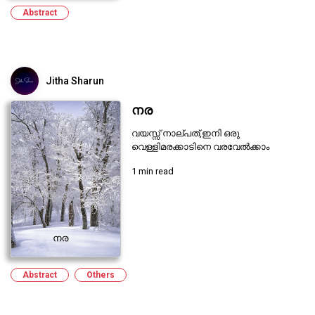
Abstract
Jitha Sharun
നര
വയസ്സ് നാല്പത്,ഇനി ഒരു
വെള്ളിമരക്കാടിനെ വരവേൽക്കാം
1 min read
Abstract
Others