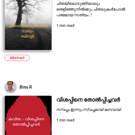
ചിതയിലൊടുങ്ങിയാലും
തെളിഞ്ഞുനിൽക്കും ചിതലുകൾപോൽ
പരമമായ സത്യം...!
1 min read
Abstract
Binu R
വിശപ്പിനെ തോൽപ്പിച്ചവർ
സ്വപ്നം ഇന്നും സ്വപ്നമായ് കനവായ്
1 min read