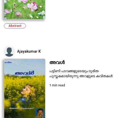
Abstract
Ajayakumar K
അവൾ
പട്ടിണി പാവങ്ങളുടെയും ദുരിത-
പുസ്തകമായിരുന്നു അവളുടെ കവിതകൾ
1 min read