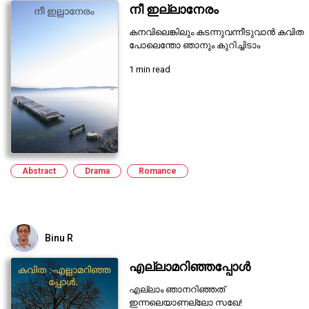
നീ ഇല്ലാനേരം
കനവിലെങ്കിലും കടന്നുവന്നീടുവാൻ കവിത
പോലെന്തോ ഞാനും കുറിച്ചിടാം
1 min read
Abstract
Drama
Romance
Binu R
എല്ലാമറിഞ്ഞപ്പോൾ
എല്ലാം ഞാനറിഞ്ഞത്
ഇന്നലെയാണല്ലോ സഖേ!