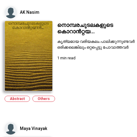
AK Nasim
നൊമ്പരചുടലകളുടെ
കൊറാൻറ്റയ...
കൃത്യമായ വരിയകലം പാലിക്കുന്നുണ്ടവർ
ഒരിക്കലെങ്കിലും ഒറ്റപ്പെട്ടു പോവാത്തവര്‍
1 min read
Abstract
Others
Maya Vinayak