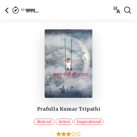
समय...
Prafulla Kumar Tripathi
Abstract
Action
Inspirational