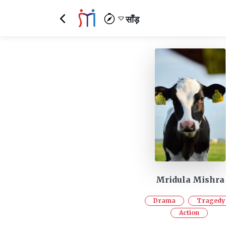
साँड़
Mridula Mishra
Drama
Tragedy
Action