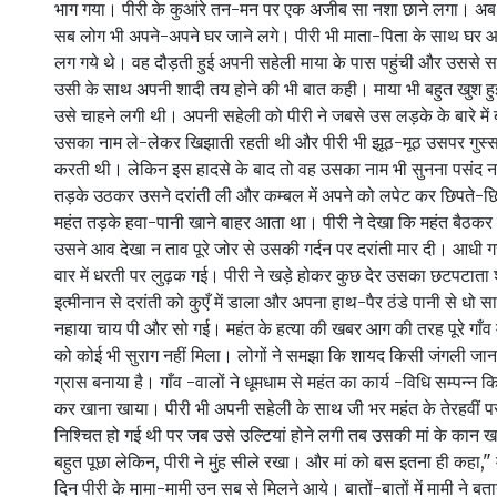
भाग गया। पीरी के कुआंरे तन-मन पर एक अजीब सा नशा छाने लगा। अब 
सब लोग भी अपने-अपने घर जाने लगे। पीरी भी माता-पिता के साथ घर आ
लग गये थे। वह दौड़ती हुई अपनी सहेली माया के पास पहुंची और उससे 
उसी के साथ अपनी शादी तय होने की भी बात कही। माया भी बहुत खुश हु
उसे चाहने लगी थी। अपनी सहेली को पीरी ने जबसे उस लड़के के बारे में
उसका नाम ले-लेकर खिझाती रहती थी और पीरी भी झूठ-मूठ उसपर गुस्सा
करती थी। लेकिन इस हादसे के बाद तो वह उसका नाम भी सुनना पसंद 
तड़के उठकर उसने दरांती ली और कम्बल में अपने को लपेट कर छिपते-छ
महंत तड़के हवा-पानी खाने बाहर आता था। पीरी ने देखा कि महंत बैठकर 
उसने आव देखा न ताव पूरे जोर से उसकी गर्दन पर दरांती मार दी। आधी
वार में धरती पर लुढ़क गई। पीरी ने खड़े होकर कुछ देर उसका छटपटाता 
इत्मीनान से दरांती को कुएँ में डाला और अपना हाथ-पैर ठंडे पानी से 
नहाया चाय पी और सो गई। महंत के हत्या की खबर आग की तरह पूरे गाँव म
को कोई भी सुराग नहीं मिला। लोगों ने समझा कि शायद किसी जंगली जान
ग्रास बनाया है। गाँव -वालों ने धूमधाम से महंत का कार्य -विधि सम्पन्न क
कर खाना खाया। पीरी भी अपनी सहेली के साथ जी भर महंत के तेरहवीं 
निश्चित हो गई थी पर जब उसे उल्टियां होने लगी तब उसकी मां के कान खड
बहुत पूछा लेकिन, पीरी ने मुंह सीले रखा। और मां को बस इतना ही कहा,"
दिन पीरी के मामा-मामी उन सब से मिलने आये। बातों-बातों में मामी ने ब