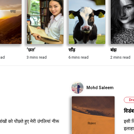
'छल'
साँड़
बांझ
ead
3 mins read
6 mins read
2 mins read
Mohd Saleem
Dr
विडंब
ों को पोंछते हुए मेरी उंगलियां नीरू
इसी व
इलाहा