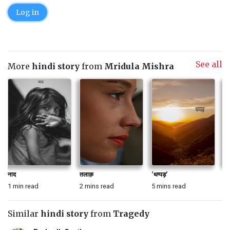
Log in
See all
More
hindi story
from
Mridula Mishra
नाद
तलाक़
'थप्पड़'
'छ
1 min read
2 mins read
5 mins read
3 
Similar
hindi story
from
Tragedy