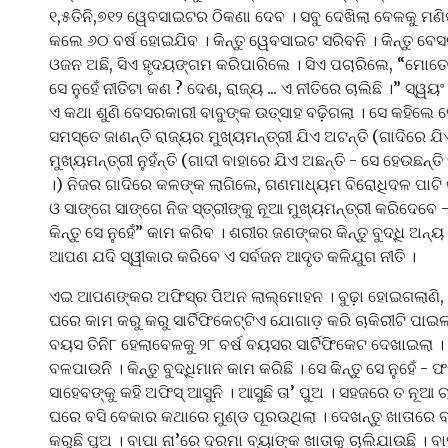
୧,୫ତିନି,୭୧୨ ୱେବସାଇଟର ଠିକଣା ଦେବ । ସବୁ ଦେଖିଲା ବେଳକୁ ମଣି
କଲେ ୬୦ ବର୍ଷ ହୋଇଯିବ । କିନ୍ତୁ ୱେବସାଇଟ ସରିବନି । କିନ୍ତୁ ବେ
ଓଜନ ଅଛି, ସିଏ ହୃଦୟଙ୍ଗମ କରିପାରିଲେ । ସିଏ ପଚାରିଲେ, “ମୋତେ 
ସେ ନୁହେଁ ନୀତିଟା କଣ ? ଦେଶ, ରାଜ୍ୟ ... ଏ ନୀତିରେ ଚାଲିଛି ।” ସ୍ୱୟ
ଏ କଥା ଶୁଣି ବେସରକାରୀ ବାବୁଙ୍କ ଉତ୍ସାହ ବଢ଼ିଗଲା । ସେ କହିଲେ ଦ
ସମସ୍ତେ ଜାଣନ୍ତି ରାଜ୍ୟର ମୁଖ୍ୟମନ୍ତ୍ରୀ ଯିଏ ଅଟନ୍ତି (ଗାଦିରେ ଯି
ମୁଖ୍ୟମନ୍ତ୍ରୀ ନୁହଁନ୍ତି (ଗାଦୀ ବାହାରେ ଯିଏ ଅଛନ୍ତି - ସେ ହେଉଛନ୍ତି
।) ନିଜର ଗାଦିରେ କଳଙ୍କ ଲାଗିଲେ, ଗଣମାଧ୍ୟମ ବିରୋଧିଦଳ ପାଟି 
ଓ ସାଙ୍ଗେ ସାଙ୍ଗେ ନିଜ ସ୍ତ୍ରୀଙ୍କୁ ନୂଆ ମୁଖ୍ୟମନ୍ତ୍ରୀ କରିଦେବେ -
କିନ୍ତୁ ସେ ନୁହେଁ” କାମ କରିବ । ଶରୀର ଜଣଙ୍କର କିନ୍ତୁ ବୁଦ୍ଧି ଅନ
ଆପଣ ଯଦି ସ୍ୱୀକାର କରିବେ ଏ ସର୍ବଜନ ଆଦୃତ କଳିଯୁଗ ନୀତି ।
ଏଇ ଆପଣଙ୍କର ଅଫିସ୍‌ର ପିଅନ ଲାଲ୍‌ମୋହନ । ବୁଢ଼ା ହୋଇଗଲାଣି
ଘରେ କାମ କରୁ କରୁ ସାର୍ଟିଫିକେଟ୍‌ଟିଏ ଯୋଗାଡ଼ କରି ଚାକିରୀଟି ପାଇ
ବୟସ ତିନି୮ ହେଲାବେଳକୁ ୨୮ ବର୍ଷ ବୟସର ସାର୍ଟିଫିକେଟ ଦେଖାଇଲା 
ବଳପାଉନି । କିନ୍ତୁ ବୁଦ୍ଧିମାନ କାମ କରିଛି । ସେ କିନ୍ତୁ ସେ ନୁହେଁ - 
ସାହେବଙ୍କୁ କହି ଅଫିସ୍ ଆସୁନି । ଆସୁଛି ତା’ ପୁଅ । ସହଜରେ ତ ନୂଆ ଚାକି
ଘରେ ବସି ବେକାର କଥାରେ ମୁଣ୍ଡ ପୂରଉଥିଲା । ଦେଖନ୍ତୁ ଖାତାରେ ବା
କରୁଛି ପୁଅ । ବାପା ନା’ରେ ଦରମା ବ୍ୟାଙ୍କ ଖାତାକୁ ଚାଲିଯାଉଛି । ବାପା ଖ