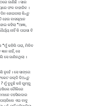
ଠରେ ଜାଣିଛି । ସାର
ୟରେ ଫଳ ବାହାରିବ ।
 ଦିନ ହୋଇଗଲା କିନ୍ତୁ
ିତି ହେଉ ବାସସ୍ଥାନ
ଇ କହିଲା “ଆଜ୍ଞା,
ଯ୍ୟ ନାହିଁ କି ପଇସା ବି
“ମୁଁ କହିଲି ପରା, ମିଳିବ
ଞାନ ନାହିଁ, ସେ
ି ସେ ଜାଣିନଥିଲା ।
 ନୁହେଁ । ସେ ସାଙ୍ଗେ
କେଟ ଜଲ୍‌ଦି ଦିଅନ୍ତୁ
ଁ ବୁଝୁଛି କହି ରୁମ୍‌ରୁ
 ଦେଖିଲେ ଚୌକିରେ
ହେବମାନେ ତହସିଲଦାର
 ପଚାରିଲେ ଏଇ ବାବୁ