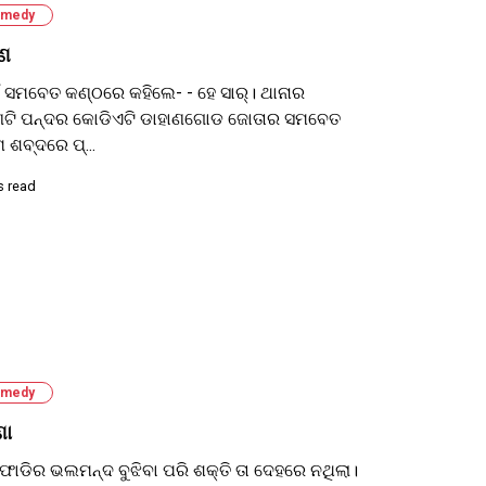
medy
ାଣ
ଁ ସମବେତ କଣ୍ଠରେ କହିଲେ- - ହେ ସାର୍। ଥାନାର
ଟି ପନ୍ଦର କୋଡିଏଟି ଡାହାଣଗୋଡ ଜୋତାର ସମବେତ
 ଶବ୍ଦରେ ପ୍...
s read
medy
ଣା
ୋଡିର ଭଲମନ୍ଦ ବୁଝିବା ପରି ଶକ୍ତି ତା ଦେହରେ ନଥିଲା।