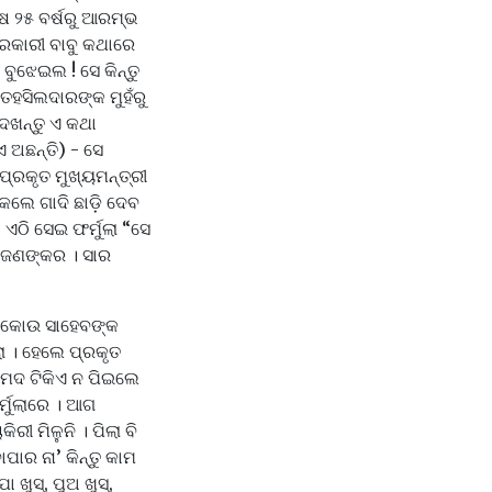
ଷ ୨୫ ବର୍ଷରୁ ଆରମ୍ଭ
ସରକାରୀ ବାବୁ କଥାରେ
ବୁଝେଇଲ ! ସେ କିନ୍ତୁ
ଂ ତହସିଲଦାରଙ୍କ ମୁହଁରୁ
େଖନ୍ତୁ ଏ କଥା
ଏ ଅଛନ୍ତି) - ସେ
 ପ୍ରକୃତ ମୁଖ୍ୟମନ୍ତ୍ରୀ
କଲେ ଗାଦି ଛାଡ଼ି ଦେବ
 ଏଠି ସେଇ ଫର୍ମୁଲା “ସେ
୍ୟ ଜଣଙ୍କର । ସାର
, କୋଉ ସାହେବଙ୍କ
ଲା । ହେଲେ ପ୍ରକୃତ
। ମଦ ଟିକିଏ ନ ପିଇଲେ
ଫର୍ମୁଲାରେ । ଆଗ
ରୀ ମିଳୁନି । ପିଲା ବି
ପାର ନା’ କିନ୍ତୁ କାମ
ୁସ୍‌, ପୁଅ ଖୁସ୍‌,