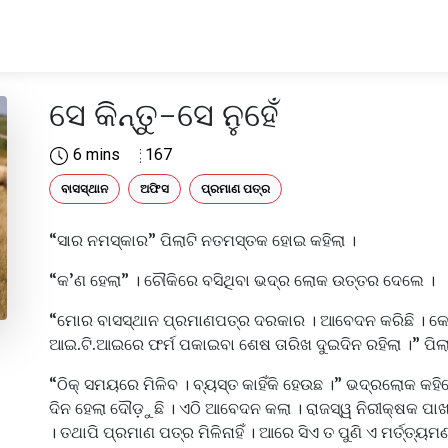
ସେ କିନ୍ତୁ-ସେ ନୁହେଁ
6 mins
167
ବାସସ୍ଥାନ
ଅଫିସ
ପ୍ରମାଣ ପତ୍ର
“ସାର ନମସ୍କାର” ପିଲାଟି ନତମସ୍ତକ ହୋଇ କହିଲା ।
“କ’ଣ ହେଲା” । ଚୌକିରେ ବସିଥିବା ଭଦ୍ର ଲୋକ ଉତ୍ତର ଦେଲେ ।
“ମୋର ବାସସ୍ଥାନ ପ୍ରମାଣପତ୍ର ଦରକାର । ଆବେଦନ କରିଛି । କେବ
ଆଇ.ଟି.ଆଇରେ ଫର୍ମ ପକାଇବା ଶେଷ ତାରିଖ ଦୁଇଦିନ ରହିଲା ।” ପିଲାଟ
“ଠିକ୍ ସମୟରେ ମିଳିବ । ବ୍ୟସ୍ତ କାହିଁକି ହେଉଛ ।” ଭଦ୍ରଲୋକ କହିଲେ 
ଦିନ ହେଲା ଦୌଡ଼ୁଛି । ଏଠି ଆବେଦନ କଲା । ରାଜସ୍ୱ ନିରୀକ୍ଷକ ପାଖର
। ତଥାପି ପ୍ରମାଣ ପତ୍ର ମିଳିନାହିଁ । ଆରେ ସିଏ ତ ପୁଣି ଏ ମର୍ତ୍ତ୍ୟ