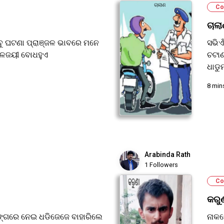
Co
ଚାଲ
ସବୁ ଘଟଣା ପ୍ରାଞ୍ଜଳ ଭାବରେ ମନେ
ସଭିଏ
ି କାଳଜୟୀ ବୋଧହୁଏ
ଚଟାଣ
ଧାଡୁମ
8 min
Arabinda Rath
1 Followers
Co
କରୁ
ାଙ୍ଗରେ ନେଇ ଧଡିଜେଜେ ବାହାରିଲେ
ନାକଫ