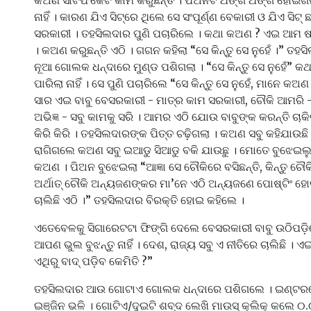
କଅଣ ସାର୍ଟିଫିକେଟ କାମ କରୁଛନ୍ତି । ପିଅନଟି ଥଙ୍ଗ ଥଙ୍ଗ ହୋଇଗଲା । 
ନାହିଁ । କାରଣ ଯିଏ ସିଟ୍‌ରେ ଥିଲେ ସେ ସଂପୂର୍ଣ୍ଣ ବେକାରୀ ଓ ଯିଏ ସିଟ୍
ସରକାରୀ । ତହସିଲଦାର ପୁଣି ପଚାରିଲେ । କଥା କଅଣ ? ଏଇ ଆମ ଷ୍
। କଅଣ କରୁଛନ୍ତି ଏଠି । ଗଗନ କହିଲା “ସେ କିନ୍ତୁ ସେ ନୁହେଁ ।” ତ
ନୂଆ ଗୋଲକ ଧନ୍ଦାରେ ମୁଣ୍ଡ ପଶିଗଲା । “ସେ କିନ୍ତୁ ସେ ନୁହେଁ” 
ପାରିଲା ନାହିଁ । ସେ ପୁଣି ପଚାରିଲେ “ସେ କିନ୍ତୁ ସେ ନୁହେଁ, ମାନେ କଅ
ସାର ଏଇ ବାବୁ ବେସରକାରୀ - ମାତ୍ର କାମ ସରକାରୀ, ଚୌକି ଆମରି -ମୁ
ଅଭିଜ୍ଞ - ସବୁ କାମକୁ ସରି । ଆମର ଏଠି ଯୋଉ ବାବୁଙ୍କ କରନ୍ତି ଚାକିରୀ
କିରି କିରି । ତହସିଲଦାରଙ୍କ ପିତ୍ତ ଚଢ଼ିଗଲା । କଅଣ ସବୁ କହିଯାଉଛ
ରାଗିଗଲେ କଅଣ ସବୁ ଇଆଡୁ ସିଆଡୁ ବକି ଯାଉଛୁ । ମୋତେ ବୁଝେଇଲୁ “ସ
କଅଣ । ପିଅନ ବୁଝେଇଲା “ଆଜ୍ଞା ସେ ଚୌକିରେ ବସିଛନ୍ତି, କିନ୍ତୁ ଚୌକିର
ଅର୍ଥାତ୍ ଚୌକି ଅନ୍ୟଜଣଙ୍କର ମା’ନେ ଏଠି ଅନ୍ୟଜଣେ ପୋଷ୍ଟିଂ ହୋ
ଚାଲିଛି ଏଠି ।” ତହସିଲଦାର ବିରକ୍ତି ହୋଇ କହିଲେ ।
ଏତେବେଳକୁ ସିଗାରେଟଟା ଫିଙ୍ଗି ଦେଲେ ବେସରକାରୀ ବାବୁ ଉଠିପଡ଼ିଲ
ଆପଣ ଭୁଲ ବୁଝନ୍ତୁ ନାହିଁ । ଦେଶ, ରାଜ୍ୟ ସବୁ ଏ ନୀତିରେ ଚାଲିଛି । ଏ
ଏଥିରୁ ବାଦ୍ ପଡ଼ିବ କେମିତି ?”
ତହସିଲଦାର ଆଉ ଗୋଟାଏ ଗୋଲକ ଧନ୍ଦାରେ ପଶିଗଲେ । ଇଣ୍ଟରନେଟ୍‌
ଇଞ୍ଜିନ ଭଳି । ଗୋଟିଏ/ଦୁଇଟି ଶବ୍ଦ ଲେଖି ମାଉସ୍ କ୍ଲିକ୍ କଲେ 