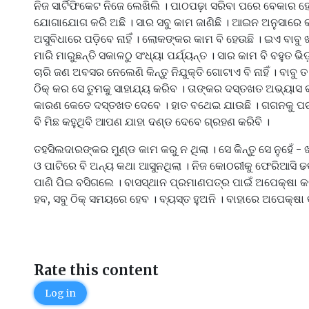
ନିଜ ସାର୍ଟିଫିକେଟ ନିଜେ ଲେଖିଲି । ପାଠପଢ଼ା ସରିବା ପରେ ବେକାର ହ
ଯୋଗାଯୋଗ କରି ଅଛି । ସାର ସବୁ କାମ ଜାଣିଛି । ଆଇନ ଅନୁସାରେ କରୁ
ଅସୁବିଧାରେ ପଡ଼ିବେ ନାହିଁ । ଲୋକଙ୍କର କାମ ବି ହେଉଛି । ଇଏ ବାବୁ
ମାରି ମାରୁଛନ୍ତି ସକାଳଠୁ ସଂଧ୍ୟା ପର୍ଯ୍ୟନ୍ତ । ସାର କାମ ବି ବହୁତ 
ଚାରି ଜଣ ଅବସର ନେଲେଣି କିନ୍ତୁ ନିଯୁକ୍ତି ଗୋଟାଏ ବି ନାହିଁ । ବାବୁ
ଠିକ୍ କର ସେ ତୁମକୁ ସାହାଯ୍ୟ କରିବ । ତାଙ୍କର ଦସ୍ତଖତ ଅଭ୍ୟାସ କର
କାରଣ କେତେ ଦସ୍ତଖତ ଦେବେ । ହାତ ବଥେଇ ଯାଉଛି । ଗଗନକୁ ପଚାରନ୍
ବି ମିଛ କହୁଥିବି ଆପଣ ଯାହା ଦଣ୍ଡ ଦେବେ ଗ୍ରହଣ କରିବି ।
ତହସିଲଦାରଙ୍କର ମୁଣ୍ଡ କାମ କରୁ ନ ଥିଲା । ସେ କିନ୍ତୁ ସେ ନୁହେଁ - 
ଓ ପାଟିରେ ବି ଅନ୍ୟ କଥା ଆସୁନଥିଲା । ନିଜ କୋଠରୀକୁ ଫେରିଆସି ଢ
ପାଣି ପିଇ ବସିଗଲେ । ବାସସ୍ଥାନ ପ୍ରମାଣପତ୍ର ପାଇଁ ଅପେକ୍ଷା କରି
ହବ, ସବୁ ଠିକ୍ ସମୟରେ ହେବ । ବ୍ୟସ୍ତ ହୁଅନି । ବାହାରେ ଅପେକ୍ଷା
Rate this content
Log in