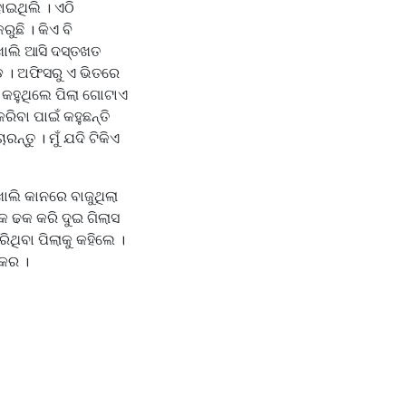
ୋଇଥିଲି । ଏଠି
ଛି । କିଏ ବି
 ଖାଲି ଆସି ଦସ୍ତଖତ
ଭିଡ଼ । ଅଫିସରୁ ଏ ଭିତରେ
 ତ କହୁଥିଲେ ପିଲା ଗୋଟାଏ
ିବା ପାଇଁ କହୁଛନ୍ତି
ତୁ । ମୁଁ ଯଦି ଟିକିଏ
ଖାଲି କାନରେ ବାଜୁଥିଲା
କ ଢକ କରି ଦୁଇ ଗିଲାସ
ଥିବା ପିଲାକୁ କହିଲେ ।
 କର ।