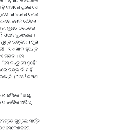
ହଁ, ନାହିଁ କହିପାରିଲା
 ଛାଡ଼ି ବାହାରେ ଥିଲେ ସେ
ଟାଫ୍ ନା ବାହାର ଲୋକ
ହସିଲଦାର ଚମକି ଉଠିଲେ ।
କଥାଟା ମୁଣ୍ଡ ଠଉରେଇ
ଣ ? ପିଅନ ବୁଝେଇଲା ।
ଣ୍ଡ ତାଙ୍କରି । ପୂରା
 - ସିଏ ଖାଲି ହୁଅନ୍ତି
ି ଏ ଗଗନ । ସେ
େ କିନ୍ତୁ ସେ ନୁହେଁ”
େ ତାଙ୍କ ନାଁ ନାହିଁ
ଇଛନ୍ତି । “ଓଃ ! କଅଣ
େ କହିଲେ “ସାର୍‌,
ଇ ତ ତହସିଲ ଅଫିସ୍‌,
ରେ ଗୁଗ୍‌ଲେ ସାର୍ଚ୍ଚ
୦.୦୯ ସେକେଣ୍ଡରେ