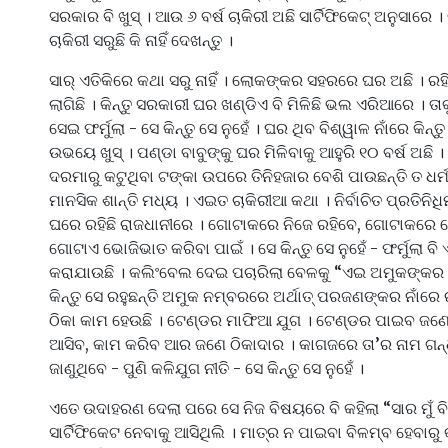
ସରକାର ବି ଖୁସ୍ । ଆଉ ୬ ବର୍ଷ ଚାକିରୀ ଅଛି ସାର୍ଟିଫିକେଟ୍ ଅନୁସାରେ
ଚାକିରୀ ସରୁଛି କି ନାହିଁ ଦେଖନ୍ତୁ ।
ସାର୍ ଏତିକିରେ କଥା ସରୁ ନାହିଁ । ଲୋକଙ୍କର ସହରରେ ଘର ଅଛି । ରହି
ଲାଗିଛି । କିନ୍ତୁ ସରକାରୀ ଘର ଖଣ୍ଡିଏ ବି ମିଳିଛି ଭଲ ଏରିଆରେ ।
ସେଇ ଫର୍ମୁଲା - ସେ କିନ୍ତୁ ସେ ନୁହେଁ । ଘର ଥିବ ବିଶ୍ୱାଳ ନାଁରେ କିନ୍ତ
ଉଭୟେ ଖୁସ୍ । ପଣ୍ଡା ବାବୁଙ୍କୁ ଘର ମିଳିବାକୁ ଆହୁରି ୧୦ ବର୍ଷ ଅଛି 
ଦରମାରୁ କଟୁଥିବା ଟଙ୍କା ଉପରେ ତିନିହଜାର ବେଶି ପାଉଛନ୍ତି ତ ଧର୍ମ
ମାନସିକ ଶାନ୍ତି ମଧ୍ୟ । ଏଇତ ଚାକିରୀଆ କଥା । ନିର୍ବାଚିତ ପ୍ରତିନିଧି
ଘରେ ରହିଛି ରାଜଧାନୀରେ । ଗୋଟାକରେ ନିଜେ ରହିବେ, ଗୋଟାକରେ ଚେ
ଗୋଟାଏ ଭୋଜିଭାତ କରିବା ପାଇଁ । ସେ କିନ୍ତୁ ସେ ନୁହେଁ - ଫର୍ମୁଲା ବ
କରାଯାଉଛି । କଲିଂବେଲ ଦେଇ ପଚାରିଲା ବେଳକୁ “ଏଇ ଅମୁକଙ୍କର
କିନ୍ତୁ ସେ ରହୁଛନ୍ତି ଅମୁକ ନମ୍ବରରେ ଅର୍ଥାତ୍ ପରଜଣଙ୍କର ନାଁରେ 
ଠିକା କାମ ହେଉଛି । ଟେଣ୍ଡର ମାଫିଆ ଯୁଗ । ଟେଣ୍ଡର ପାଇବ ଜଣେ,
ଆସିବ, କାମ କରିବ ଆର ଜଣେ ଠିକାଦାର । କାଗଜରେ ତା’ର ନାମ ଗନ୍ଧ 
ଜାଣୁଥିବେ - ପୁଣି କଳିଯୁଗ ନୀତି - ସେ କିନ୍ତୁ ସେ ନୁହେଁ ।
ଏତେ ଉଦାହରଣ ଦେଲା ପରେ ସେ ନିଜ ବିଷୟରେ ବି କହିଲା “ସାର ମୁଁ ବି
ସାର୍ଟିଫିକେଟ ନେବାକୁ ଆସିଥିଲି । ମାତ୍ର ନ ପାଇବା ବିଳମ୍ବ ହେବାର