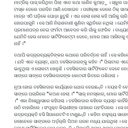
ମାଟ୍ରିକ୍ ପାସ୍ କରିଥିବା ପିଲା ଏତେ କଥା ଜାଣିବ କୁଆଡ଼ୁ । ସ୍କୁଲ ପା
ଟାସ୍କ ଦେଲେ ପରଦିନ ଆଣି ଦେଖାଇବ । ପରୀକ୍ଷା ଦେଲେ ଠିକ୍ ସମ
ମାତ୍ର ଏଠି ଘଡ଼ିକେ ଘୋଡ଼ା ଛୁଟୁଛି । ଏଇ ହେଲା ହେଲା କହି ଆଜିକୁ ଚାରି
ହୋଇପାରୁନି । ସେ ଆଜି ନିରାଶବାଣୀ ଶୁଣିବା ସ୍ଥିତିରେ ନଥିଲା । ଯେମ
ପ୍ରମାଣପତ୍ର ନେଇ ଫର୍ମଟା ଆବେଦନ କରି ଗାଁକୁ ଫେରିବ । ବାଧ୍ୟହୋ
ଯେମିତି ହେଉ ମୋତେ ସାର୍ଟିଫିକେଟ୍‌ଟା ଦେବେ, ମୋର ଆଉ ଆସିବାକୁ ଧୈର୍
ନାହିଁ ।”
ତଥାପି ଭଦ୍ର୍ରବ୍ୟକ୍ତିଙ୍କର କଥାରେ ପରିବର୍ତ୍ତନ ନାହିଁ । ସେ କହିଲେ 
। ଯଦି ଏତେ ବ୍ୟସ୍ତ, ଯାଅ ତହସିଲଦାରଙ୍କୁ କହିବ ।” ପିଲାଟାର ଏତେ ଜ୍
ଭାବୁଥିଲା ଏ ଲୋକଟା ଖେଳୁଛି । ତହସିଲଦାର ସାର୍ଟିଫିକେଟ ଦେବେ ବୋଲ
ସାଙ୍ଗେ ସାଙ୍ଗେ ତହସିଲଦାରଙ୍କ କୋଠରୀ ଭିତରେ ପଶିଗଲା ।
ନୂଆ ହୋଇ ତହସିଲଦାର କାର୍ଯ୍ୟରେ ଯୋଗ ଦେଇଛନ୍ତି । ବୟସ ବି ବେଶି
ସାଙ୍ଗେ ପଚାରିଲେ “କଅଣ ହେଲା ।” “ସାର୍ ନମସ୍କାର, ମୋର ସାର୍ଟିଫି
।” ଏକା ନିଃଶ୍ୱାସରେ କହିଗଲା । ତହସିଲଦାର କହିଲେ ବ୍ୟସ୍ତ କାହିଁକି ? ମୁ
ଉଠି ବାହାରିଲେ । ସଂପୃକ୍ତ କିରାଣୀଙ୍କ ପାଖରେ ପହଂଚିଗଲେ । ସେ
ଭଦ୍ରବ୍ୟକ୍ତି ବସି ସିଗାରେଟଟିଏ ଟାଣୁଛନ୍ତି । କହିବା ବାହୁଲ୍ୟ ସା
ଗଲାବେଳେ ସାଙ୍ଗରେ ଅର୍ଡ଼ର୍‌ଲି ପିଅନ ଗଗନ ମଧ୍ୟ ଯାଇଥିଲା । ସେ