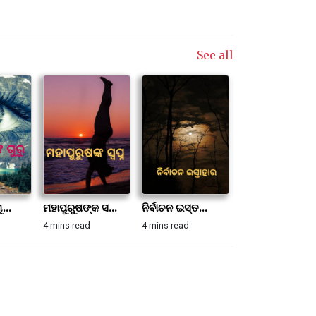
See all
...
ମହାପୁରୁଷଙ୍କ ସ...
ନିର୍ବାଚନ ଇସ୍ତ...
ସେ କିନ୍ତୁ-ସେ ...
4 mins read
4 mins read
6 mins read