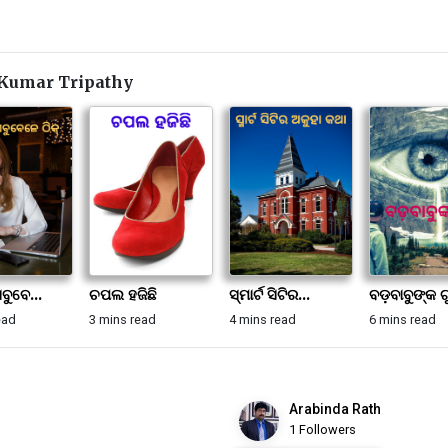
Kumar Tripathy
ସବୁବେ...
ଚପଲ ହଜିଛି
ସ୍ମାର୍ଟ ସିଟିର...
ବଡ଼ବାବୁଙ୍କ ଗୁ
ead
3 mins read
4 mins read
6 mins read
Arabinda Rath
1 Followers