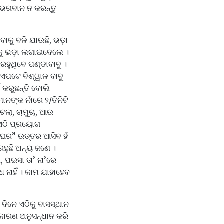
 । ଭଗବାନ ନ କରନ୍ତୁ
ବାକୁ ବଳି ଯାଉଛି, ଭଡ଼ା
 ତାକୁ ଭଡ଼ା ଲଗାଇଦେଲେ ।
ୁ ରହୁଥିବେ ପଣ୍ଡାବାବୁ ।
। ଏପଟେ ବିଶ୍ୱାଳ ବାବୁ
 କରୁଛନ୍ତି ବୋଲି
ମାନଙ୍କ ନାଁରେ ୨/ତିନିଟି
ଲା, ଚାମୁଚା, ଆଉ
ି ଏଠି ପ୍ରୟୋଗ
 ଘର” ଉତ୍ତର ଆସିବ ହଁ
ରହୁଛି ଅନ୍ୟ ଜଣେ ।
 ପଇସା ତା’ ନା’ରେ
ନାହିଁ । କାମ ଯାହାହେବ
 ଦିନେ ଏଠିକୁ ବାସସ୍ଥାନ
ୁ କାରଣ ଅନୁସନ୍ଧାନ କରି