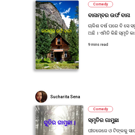
Comedy
ବାନାମ୍ବର ଉର୍ଫ ବାନା
ଚାଳିଶ ବର୍ଷ ପରେ ବି ସେ 
ଅଛି । ଏମିତି କିଛି ସ୍ମୃତ
9 mins read
Sucharita Sena
Comedy
ସ୍ମୃତିର ଗାମୁଛା
ପୀତଜେଜେ ଓ ଟିଙ୍କକୁ ସ