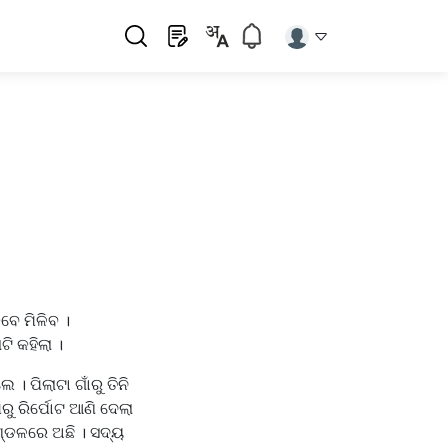
େ ମିଳିବ ।
ି କହିଲା ।
। ପିଲାଟା ଗାଁରୁ ତିନି
ୁ ରିର୍ପୋଟ ଆଣି ଦେଲା
ମଣ୍ଡଳରେ ଅଛି । ସଦ୍ୟ