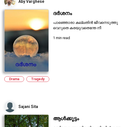
Aby Varghese
ദർശനം
പാഞ്ഞൊരാ കല്ലതിൻ ജീവനെടുത്തു
വെറുതെ കരയുവതെന്തേ നീ
1 min read
Drama
Tragedy
Sajani Sita
ആൾക്കൂട്ടം