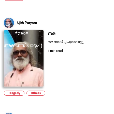
Ajith Patyam
നര
നര ബാധിച്ച പുരാവസ്തു
1 min read
Tragedy
Others