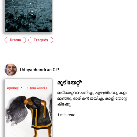
Drama
Tragedy
Udayachandran C P
മുടിയേറ്റ്*
മുടിയേറ്റവസാനിച്ചു, എഴുതിവെച്ച കളം
മാഞ്ഞു, ദാരികന്‍ ജയിച്ചു, കാളി തോറ്റു
കിടക്കു...
1 min read