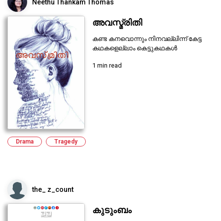
Neethu Thankam Thomas
അവസ്മ്രിതി
കണ്ട കനവൊന്നും നിനവല്ലിന്ന് കേട്ട
കഥകളെല്ലാം കെട്ടുകഥകൾ
1 min read
Drama
Tragedy
the_ z_count
കുടുംബം