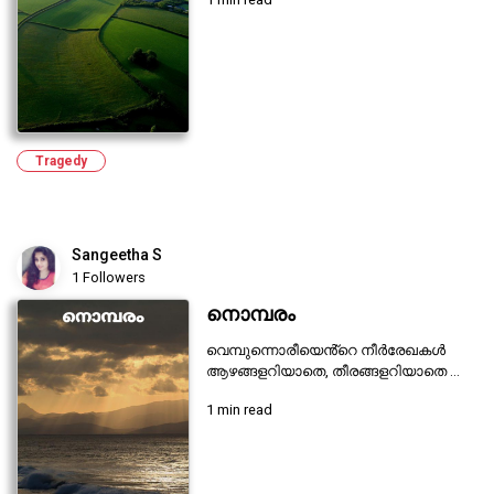
Tragedy
Sangeetha S
1 Followers
നൊമ്പരം
വെമ്പുന്നൊരീയെൻ്റെ നീർരേഖകൾ
ആഴങ്ങളറിയാതെ, തീരങ്ങളറിയാതെ ...
1 min read