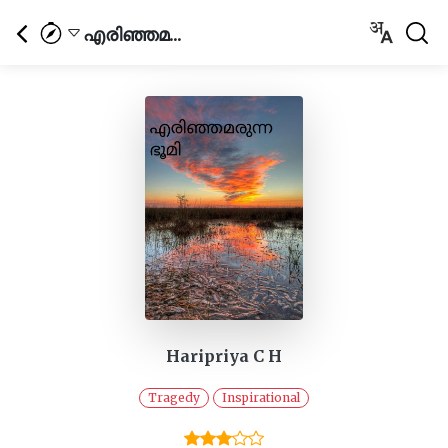
എരിഞ്ഞമ...
Haripriya C H
Tragedy
Inspirational