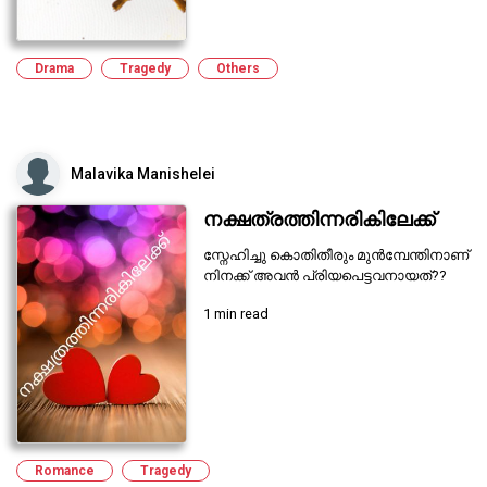
Drama
Tragedy
Others
Malavika Manishelei
നക്ഷത്രത്തിന്നരികിലേക്ക്
സ്നേഹിച്ചു കൊതിതീരും മുൻമ്പേന്തിനാണ്
നിനക്ക് അവൻ പ്രിയപെട്ടവനായത്??
1 min read
Romance
Tragedy