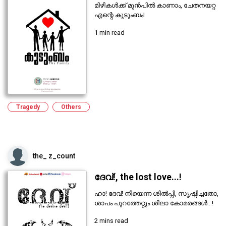
മിഴികൾക്ക് മുൻപിൽ കാണാം, ചേതനയറ്റ
എന്റെ കുടുംബം!
1 min read
Tragedy
Others
the_ z_count
ദേവ്!, the lost love...!
ഹാ! ദേവ്! നീയെന്ന ശിൽപ്പി, സൃഷ്ടിച്ചതോ,
ശാപം പുറത്തേറ്റും ശിലാ കോമരങ്ങൾ...!
2 mins read