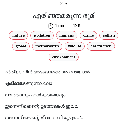
3
എരിഞ്ഞമരുന്ന ഭൂമി
1 min
12K
nature
pollution
humans
crime
selfish
greed
motherearth
wildlife
destruction
environment
മർത്യാ നിൻ അടങ്ങാത്തൊരഹന്തയാൽ
എരിഞ്ഞടങ്ങുന്നല്ലോ
ഈ ഞാനും എൻ കിടാങ്ങളും.
ഇന്നെനിക്കെന്റെ ഉടയാടകൾ ഇല്ല
ഇന്നെനിക്കെന്റെ ജീവനാഡിയും ഇല്ല