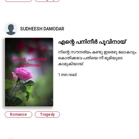
SUDHEESH DAMODAR
എന്റെ പനിനീർ പൂവിനായ്
നിന്റെ സൗന്ദര്യം കണ്ടു ഇരെഴു ലോകവും
കൊതിക്കവേ പതിയെ നീ ഭൂമിയുടെ
കാമുകിയായ്
1 min read
Romance
Tragedy