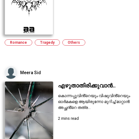
Romance
Tragedy
Others
Meera Sid
എഴുതാതിരിക്കുവാൻ..
കൊന്നപ്പൂവിൻ്റെയും വിഷുവിൻ്റെയും
ഓർമകളെ ആയിരുന്നോ മുറിച്ച് മാറ്റാൻ
അച്ഛൻ്റെ തത്ര...
2 mins read