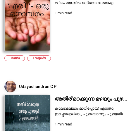
മദ്യം മയക്കിയ രക്തബന്ധങ്ങളെ
1 min read
Drama
Tragedy
Udayachandran C P
അതിര് മറക്കുന്ന മഴയും പുഴ...
കാലമെല്ലാം മാറിപ്പോയ്. എന്തോ,
ഇപ്പോളെല്ലാം, പുഴയൊന്നും പുഴയല്ല.
1 min read