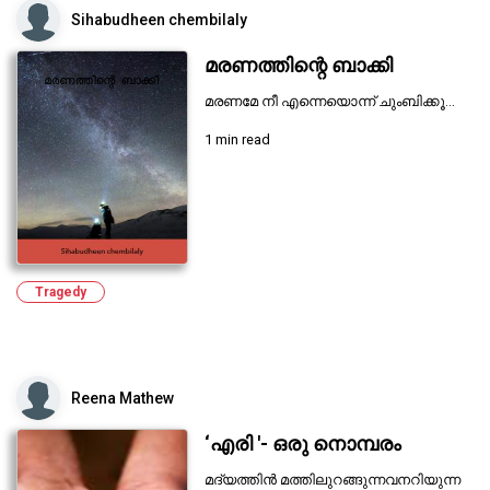
Sihabudheen chembilaly
മരണത്തിന്റെ ബാക്കി
മരണമേ നീ എന്നെയൊന്ന് ചുംബിക്കൂ...
1 min read
Tragedy
Reena Mathew
‘എരി '- ഒരു നൊമ്പരം
മദ്യത്തിൻ മത്തിലുറങ്ങുന്നവനറിയുന്ന