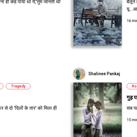
 ही कह पाया था मैं,"तुम जानती थीं
बैलून 
यू....आ
16 mi
Shalinee Pankaj
Tragedy
Ro
गुड़ प
 से दो 'दिलों के तार' को मिला ही
सब पह
15 mi