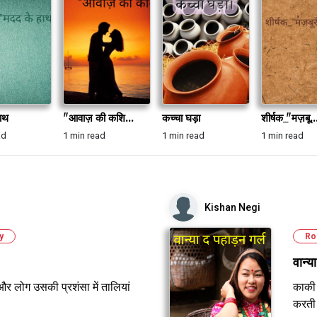
ाथ
"आवाज़ की कशि...
कच्चा घड़ा
शीर्षक_"मज़बू..
ad
1 min read
1 min read
1 min read
Kishan Negi
y
Ro
वान्य
और लोग उसकी प्रशंसा में तालियां
काकी 
करती 