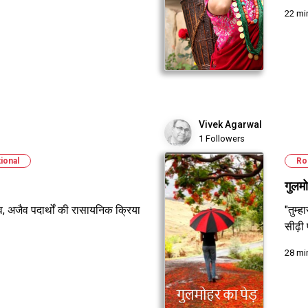
22 mi
Vivek Agarwal
1 Followers
tional
Ro
गुलम
, अजैव पदार्थों की रासायनिक क्रिया
"तुम्
सीढ़ी प
28 mi