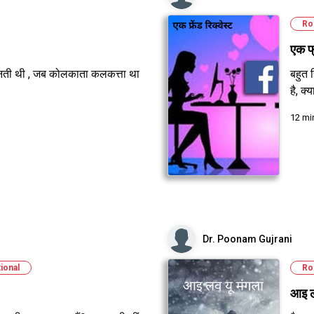
Ro
एक फ्
नती थी , जब कोलकाता कलकत्ता था
बहुत 
है, क
12 mi
Dr. Poonam Gujrani
tional
Ro
आइ ल