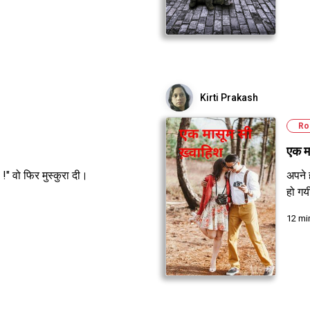
Kirti Prakash
Ro
एक मा
!" वो फिर मुस्कुरा दी।
अपने 
हो गय
12 mi