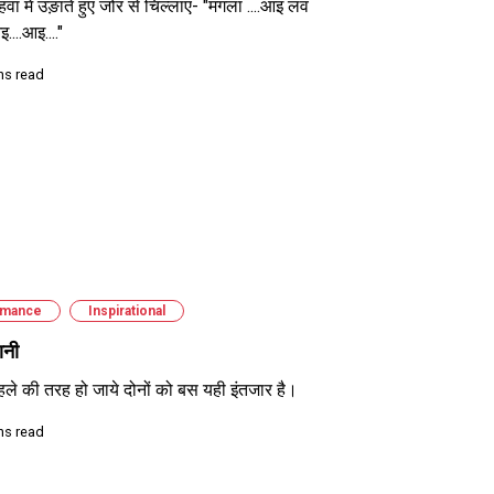
हवा में उङ़ाते हुए जोर से चिल्लाए- "मंगला ....आइ लव
इ....आइ...."
ns read
mance
Inspirational
ानी
ले की तरह हो जाये दोनों को बस यही इंतजार है।
ns read