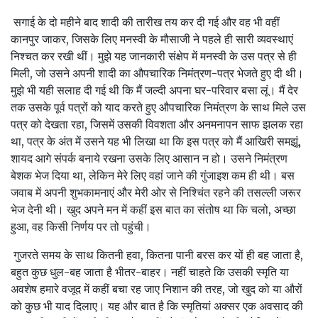
सगाई के दो महीने बाद शादी की तारीख तय कर दी गई और वह भी वहीं
कानपुर जाकर, जिसके लिए मनस्‍वी के मौसाजी ने पहले ही सारी व्‍यवस्‍थाएं
निश्चत कर रखी थीं। मुझे यह जानकारी संक्षेप में मनस्‍वी के उस पत्र से ही
मिली, जो उसने अपनी शादी का औपचारिक निमंत्रण-पत्र भेजते हुए दी थी।
मुझे भी यही सलाह दी गई थी कि मैं जल्‍दी अपना घर-परिवार बसा लूं। मैं देर
तक उसके पूर्व पत्रों को याद क‍रते हुए औपचारिक निमंत्रण के साथ मिले उस
पत्र को देखता रहा, जिसमें उसकी विवशता और अनमनापन साफ झलक रहा
था, पत्र के अंत में उसने यह भी लिखा था कि इस पत्र को मैं आखिरी समझूं,
शायद आगे संपर्क बनाये रखना उसके लिए आसान न हो। उसने निमंत्रण
बेशक भेज दिया था, लेकिन मेरे लिए वहां जाने की गुंजाइश कम ही थी। बस
जवाब में अपनी शुभकामनाएं और मेरी ओर से निश्चिंत रहने की तसल्‍ली जरूर
भेज देनी थी। खुद अपने मन में कहीं इस बात का संतोष था कि चलो, अच्‍छा
हुआ, वह किसी निर्णय पर तो पहुंची।
गुजरते समय के साथ कितनी हवा, कितना पानी बरस कर यों ही बह जाता है,
बहुत कुछ धुल-बह जाता है भीतर-बाहर। नहीं चाहते कि उसकी स्‍मृति या
अवशेष हमारे वजूद में कहीं बचा रह जाए निशान की तरह, जो खुद को या औरों
को कुछ भी याद दिलाए। यह और बात है कि स्‍मृतियां अक्‍सर एक अवसाद की