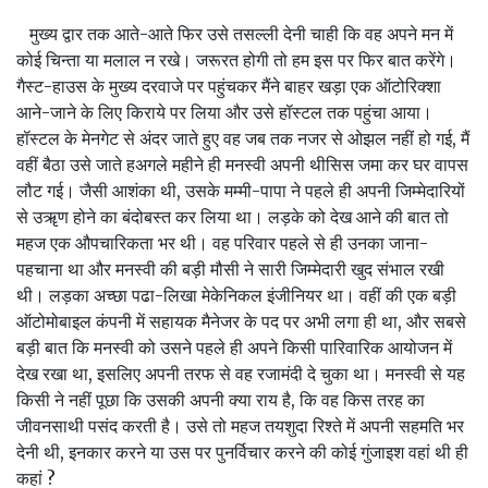
मुख्‍य द्वार तक आते-आते फिर उसे तसल्‍ली देनी चाही कि वह अपने मन में
कोई चिन्‍ता या मलाल न रखे। जरूरत होगी तो हम इस पर फिर बात करेंगे।
गैस्‍ट-हाउस के मुख्‍य दरवाजे पर पहुंचकर मैंने बाहर खड़ा एक ऑटोरिक्‍शा
आने-जाने के लिए किराये पर लिया और उसे हॉस्‍टल तक पहुंचा आया।
हॉस्‍टल के मेनगेट से अंदर जाते हुए वह जब तक नजर से ओझल नहीं हो गई, मैं
वहीं बैठा उसे जाते हअगले महीने ही मनस्‍वी अपनी थीसिस जमा कर घर वापस
लौट गई। जैसी आशंका थी, उसके मम्‍मी-पापा ने पहले ही अपनी जिम्‍मेदारियों
से उॠण होने का बंदोबस्‍त कर लिया था। लड़के को देख आने की बात तो
महज एक औपचारिकता भर थी। वह परिवार पहले से ही उनका जाना-
पहचाना था और मनस्‍वी की बड़ी मौसी ने सारी जिम्‍मेदारी खुद संभाल रखी
थी। लड़का अच्‍छा पढा-लिखा मेकेनिकल इंजीनियर था। वहीं की एक बड़ी
ऑटोमोबाइल कंपनी में सहायक मैनेजर के पद पर अभी लगा ही था, और सबसे
बड़ी बात कि मनस्‍वी को उसने पहले ही अपने किसी पारिवारिक आयोजन में
देख रखा था, इसलिए अपनी तरफ से वह रजामंदी दे चुका था। मनस्‍वी से यह
किसी ने नहीं पूछा कि उसकी अपनी क्‍या राय है, कि वह किस तरह का
जीवनसाथी पसंद करती है। उसे तो महज तयशुदा रिश्‍ते में अपनी सहमति भर
देनी थी, इनकार करने या उस पर पुनर्विचार करने की कोई गुंजाइश वहां थी ही
कहां ?