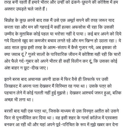
तरह बनी रहती हैं हमारे भीतर और उन्‍हीं को ढंकने-छुपाने की कोशिश में हम
अक्‍सर उघड़ते चले जाते हैं।
बिछोह के कुछ अरसे बाद तक मैं उसे एक अमूर्त सपने की तरह जरूर याद
करता रहा और मन की गहराई में कहीं हल्‍का अफसोस भी रहा कि उसकी
उम्‍मीद के मुताबिक कोई पहल या भरोसा नहीं दे पाया। कई बार अपने को दिये
गये दिलासे खुद का कमजोर बचाव लगते रहे और मन खिन्‍न हो उठता रहा। ये
आठ साल कुछ इसी तरह के आत्‍म-संताप में कैसे गुजार गये, अब इसका तो
क्‍या जवाब दूं ? गुजरे सालों के पारिवारिक जीवन में कोशिश यही रही कि चारों
ओर फैले गर्द-गुबार को अपने भीतर ही कहीं विलीन कर दूं, कि उसका कोई
अंश बाहर न छूट-दीख जाए।
इतने बरस बाद अचानक अपनी डाक में फिर वैसे ही लिफाफे पर उसी
लिखावट में अपना पता देखकर मैं विस्मित रह गया था। उसके पत्र को
पहचान लेने में कोई गलती नहीं हुई मुझसे। देखकर आश्‍चर्य जरूर हुआ, बल्कि
अच्‍छा भी लगा था।
बरसों बाद यही एक पत्र था, जिसके माध्‍यम से उस विस्‍मृत अतीत को उसने
फिर से पुनर्जीवित कर दिया था। वह इसी शहर के गर्ल्‍स कॉलेज में प्रवक्‍ता
बनकर आ रही थी और यहां अपने पूर्व-परिचित के रूप में मुझे खबर कर देना