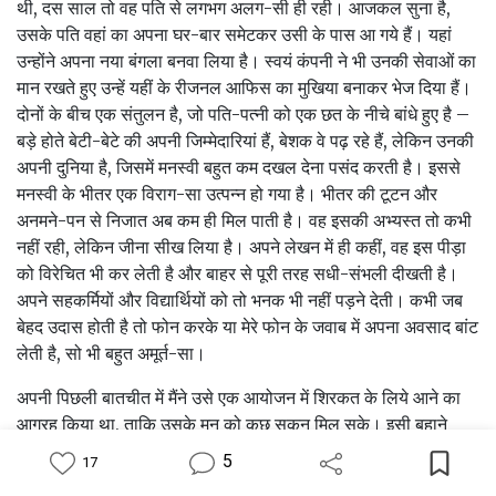
थी, दस साल तो वह पति से लगभग अलग-सी ही रही। आजकल सुना है,
उसके पति वहां का अपना घर-बार समेटकर उसी के पास आ गये हैं। यहां
उन्‍होंने अपना नया बंगला बनवा लिया है। स्‍वयं कंपनी ने भी उनकी सेवाओं का
मान रखते हुए उन्‍हें यहीं के रीजनल आफिस का मुखिया बनाकर भेज दिया हैं।
दोनों के बीच एक संतुलन है, जो पति-पत्‍नी को एक छत के नीचे बांधे हुए है –
बड़े होते बेटी-बेटे की अपनी जिम्‍मेदारियां हैं, बेशक वे पढ़ रहे हैं, लेकिन उनकी
अपनी दुनिया है, जिसमें मनस्‍वी बहुत कम दखल देना पसंद करती है। इससे
मनस्‍वी के भीतर एक विराग-सा उत्‍पन्‍न हो गया है। भीतर की टूटन और
अनमने-पन से निजात अब कम ही मिल पाती है। वह इसकी अभ्‍यस्‍त तो कभी
नहीं रही, लेकिन जीना सीख लिया है। अपने लेखन में ही कहीं, वह इस पीड़ा
को विरेचित भी कर लेती है और बाहर से पूरी तरह सधी-संभली दीखती है।
अपने सहकर्मियों और विद्यार्थियों को तो भनक भी नहीं पड़ने देती। कभी जब
बेहद उदास होती है तो फोन करके या मेरे फोन के जवाब में अपना अवसाद बांट
लेती है, सो भी बहुत अमूर्त-सा।
अपनी पिछली बातचीत में मैंने उसे एक आयोजन में शिरकत के लिये आने का
आग्रह किया था, ताकि उसके मन को कुछ सुकून मिल सके। इसी बहाने
सोचा था कि उसे उसकी पसंद की उन जगहों पर फिर से घुमा दूं, तो उसका
5
17
मन बहल जाए शायद। यहां इसी लोकेल में फिर से लौट आना हमेशा उसके
Feed
Library
Write
Notification
Profile