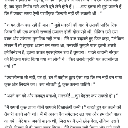
है, जब कुछ निर्णय उसे अपने बूते लेने होते हैं। .....आप इतना तो मुझे जानते हैं
कि मैं ज्‍यादा समय ऐसी पराश्रित जिन्‍दगी नहीं जी सकती थी।“
“शायद ठीक कह रही हैं आप।“ मुझे मनस्‍वी की बात में उसकी पारिवारिक
जिन्‍दगी की एक कड़वी सच्‍चाई उजागर होती दीख रही थी, लेकिन उसे उस
वक्‍त और उकेरना मुनासिब नहीं लगा। मैंने बात बदलते हुए फिर कहा, “लेकिन
लेखन में तो तुम्‍हारा अपना मन रमता था, मनस्‍वी! तुम्‍हारे पास इतनी अच्‍छी
इमेजिनेशन है, इतना अच्‍छा एक्‍स्‍प्रैशन रहा है तुम्‍हारा। पहले कहानी संग्रह
को कितना पसंद किया गया था लोगों ने। फिर उसके प्रति यह उदासीनता
क्‍यों ?”
“उदासीनता तो नहीं, पर हां, घर में माहौल कुछ ऐसा रहा कि मन नहीं बन पाया
कुछ और लिखने का। अब सोचती हूं, कुछ करना चाहिये।“
“अपने मन को और मजबूत बनाओ, मनस्‍वी! ....तुम बेहतर कर सकती हो।“
“मैं अपनी कुछ ताजा चीजें आपको दिखाऊंगी कभी।“ कहते हुए वह उठने की
तैयारी करने लगी थी। मैं भी अपना बैग समेटकर उठ गया और हम दोनों बाहर
आ गये। मेरे पास अपनी बाइक थी, जिस पर मैं उसे छोड़ देता, लेकिन उसने
ऑटो-रिक्‍शा से ही जाना पसंद किया। मैंने ऐतराज नहीं किया और उसे खुशी-