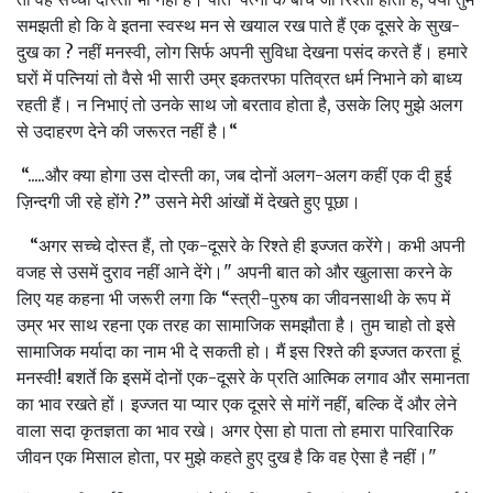
समझती हो कि वे इतना स्‍वस्‍थ मन से खयाल रख पाते हैं एक दूसरे के सुख-
दुख का ? नहीं मनस्‍वी, लोग सिर्फ अपनी सुविधा देखना पसंद करते हैं। हमारे
घरों में पत्नियां तो वैसे भी सारी उम्र इकतरफा पतिव्रत धर्म निभाने को बाध्‍य
रहती हैं। न निभाएं तो उनके साथ जो बरताव होता है, उसके लिए मुझे अलग
से उदाहरण देने की जरूरत नहीं है।“
“.....और क्‍या होगा उस दोस्‍ती का, जब दोनों अलग-अलग कहीं एक दी हुई
ज़िन्दगी जी रहे होंगे ?” उसने मेरी आंखों में देखते हुए पूछा।
“अगर सच्‍चे दोस्‍त हैं, तो एक-दूसरे के रिश्‍ते ही इज्‍जत करेंगे। कभी अपनी
वजह से उसमें दुराव नहीं आने देंगे।" अपनी बात को और खुलासा करने के
लिए यह कहना भी जरूरी लगा कि “स्‍त्री-पुरुष का जीवनसाथी के रूप में
उम्र भर साथ रहना एक तरह का सामाजिक समझौता है। तुम चाहो तो इसे
सामाजिक मर्यादा का नाम भी दे सकती हो। मैं इस रिश्‍ते की इज्‍जत करता हूं
मनस्‍वी! बशर्ते कि इसमें दोनों एक-दूसरे के प्रति आत्मिक लगाव और समानता
का भाव रखते हों। इज्‍जत या प्‍यार एक दूसरे से मांगें नहीं, बल्कि दें और लेने
वाला सदा कृतज्ञता का भाव रखे। अगर ऐसा हो पाता तो हमारा पारिवारिक
जीवन एक मिसाल होता, पर मुझे कहते हुए दुख है कि वह ऐसा है नहीं।"