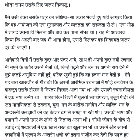
थोड़ा समय उसके लिए जरूर निकालूं।
मैंने उसी वक्‍त उसके पत्र का संक्षिप्‍त-सा उत्‍तर भेजते हुए यही आग्रह किया
कि वह आयोजन की उस मुलाकात और व्‍यस्‍तता को सहजता से ले। उस भीड़
में शायद उतना ही मिलना और बात कर पाना संभव था। यह भी आश्‍वस्‍त
किया कि अगली बार जब भी आना होगा, उससे मिलकर वह शिकायत जरूर
दूर की जाएगी।
आनेवाले दिनों में उसके कुछ और पत्र आये, साथ ही अपनी कुछ नयी रचनाएं
भी नमूने के बतौर उसने भेजी थीं, जिन्‍हें पढ़ने और उन पर अपनी राय देने में
मुझे कतई असुविधा नहीं हुई, बल्कि खुशी हुई कि वह इतना मान देती है। मैंने
यह बात खासतौर से गौर की कि अपनी आरंभिक रचनाओं में थोड़े कच्‍चेपन के
बावजूद उसके लेखन में निरंतर निखार आता गया था और उसकी रचनाशीलता
में एक नया उन्मेष था। पारिवारिक रिश्‍तों में घुलती स्‍वार्थपरता, बुजुर्ग पीढ़ी की
रूढ़ मानसिकता से टकराव, युवा-मन के बारीक मनोवेग और व्‍यक्ति-मन के
अन्‍दरूनी उलझावों को वह बेहतर ढंग से समझ पा रही थी। उसकी भाषा और
बयानगी अपनी उम्र के लोगों से नितान्‍त अलग थी। सीधी जीवन के बीच से
उठाई गई शब्‍दावली में एक खास तरह का खुलापन भी था उसमें और अपनी
कहानियों में प्रणय के अन्‍तरंग क्षणों को इतना सजीव कर देती कि पढ़ते हुए