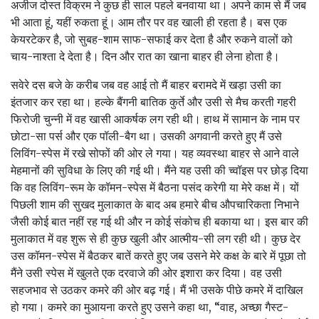
अजीज दोस्‍त विक्रम ने कुछ ही साल पहले बनवाया था। अपने काम से मैं जब
भी आता हूं, यहीं रुकता हूं। आम तौर पर वह खाली ही रहता है। बस एक
केयरटेकर है, जो सुबह-शाम साफ-सफाई कर देता है और रुकने वालों को
चाय-नाश्‍ता दे देता है। दिन और रात का खाना बाहर ही लेना होता है।
सवेरे दस बजे के करीब जब वह आई तो मैं बाहर बरामदे में खड़ा उसी का
इंतजार कर रहा था। हल्‍के बैंगनी बातिक कुर्ते और उसी से मैच करती गहरी
फिरोजी चुन्‍नी में वह खासी आकर्षक लग रही थी। हाथ में सामान के नाम पर
छोटा-सा पर्स और एक पॉली-बैग था। उसकी अगवानी करते हुए मैं उसे
लिविंग-स्‍पेस में रखे सोफों की ओर ले गया। यह व्‍यवस्‍था बाहर से आने वाले
मेहमानों की सुविधा के लिए की गई थी। मैंने यह उसी की च्‍वॉइस पर छोड़ दिया
कि वह लिविंग-रूम के कॉमन-स्‍पेस में बैठना पसंद करेगी या मेरे कक्ष में। यों
पिछली शाम की सुखद मुलाकात के बाद अब हमारे बीच औपचारिकता निभाने
जैसी कोई बात नहीं रह गई थी और न कोई संकोच ही बकाया था। इस बार की
मुलाकात में वह शुरू से ही कुछ खुली और आत्‍मीय-सी लग रही थी। कुछ देर
उस कॉमन-स्‍पेस में बैठकर बातें करते हुए जब उसने मेरे कक्ष के बारे में पूछा तो
मैंने उसी स्‍पेस में खुलते एक दरवाजे की ओर इशारा कर दिया। वह उसी
सहजभाव से उठकर कमरे की ओर बढ़ गई। मैं भी उसके पीछे कमरे में दाखिल
हो गया। कमरे का मुआयना करते हुए उसने कहा था, “वाह, अच्‍छा गैस्‍ट-