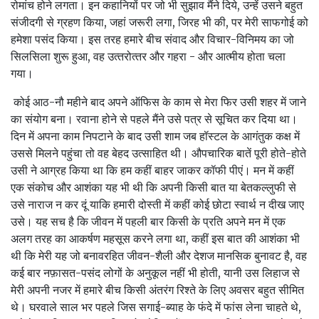
रोमांच होने लगता। इन कहानियों पर जो भी सुझाव मैंने दिये, उन्‍हें उसने बहुत
संजीदगी से ग्रहण किया, जहां जरूरी लगा, जिरह भी की, पर मेरी साफगोई को
हमेशा पसंद किया। इस तरह हमारे बीच संवाद और विचार-विनिमय का जो
सिलसिला शुरू हुआ, वह उत्‍तरोत्‍तर और गहरा - और आत्‍मीय होता चला
गया।
कोई आठ-नौ महीने बाद अपने ऑफिस के काम से मेरा फिर उसी शहर में जाने
का संयोग बना। रवाना होने से पहले मैंने उसे पत्र से सूचित कर दिया था।
दिन में अपना काम निपटाने के बाद उसी शाम जब हॉस्‍टल के आगंतुक कक्ष में
उससे मिलने पहुंचा तो वह बेहद उत्‍साहित थी। औपचारिक बातें पूरी होते-होते
उसी ने आग्रह किया था कि हम कहीं बाहर जाकर कॉफी पीएं। मन में कहीं
एक संकोच और आशंका यह भी थी कि अपनी किसी बात या बेतकल्‍लुफी से
उसे नाराज न कर दूं याकि हमारी दोस्‍ती में कहीं कोई छोटा स्‍वार्थ न दीख जाए
उसे। यह सच है कि जीवन में पहली बार किसी के प्रति अपने मन में एक
अलग तरह का आकर्षण महसूस करने लगा था, कहीं इस बात की आशंका भी
थी कि मेरी यह जो बनावरहित जीवन-शैली और देशज मानसिक बुनावट है, वह
कई बार नफ़ासत-पसंद लोगों के अनुकूल नहीं भी होती, यानी उस लिहाज से
मेरी अपनी नजर में हमारे बीच किसी अंतरंग रिश्‍ते के लिए अवसर बहुत सीमित
थे। घरवाले साल भर पहले जिस सगाई-ब्‍याह के फंदे में फांस लेना चाहते थे,