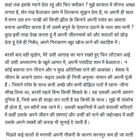
कहां तक इसके म्‍याने देता रहूं और फिर क्‍योंकर ? मुझे बरसात में भीगना अच्‍छा
लगता है, मोर पंख फैलाकर उमंग में थिरकना सुकून देता है, या अपनी ही चाल
में मगन उस वन-पाखी को किसी झील के किनारे अपनी पसंद का आवास
बनाना आनंदित करता है तो उसमें बगुले के ऐतराज उठाने के भला क्‍या मानी ?
कुछ इसी तरह देखा करता हूं मैं अपनी जीवनचर्या को और सवालों को छोड़
देता हूं ऐसे ही निर्बंध, अपने निराकरण खुद खोज लाने की ख्‍वाहिश में।
बरसों बाद वही मूरहेन, मेरे उसी आग्रह का मान रखते हुए फिर लौटकर आई
थी उसी अभयारण्‍य के खुले आगार में, अपनी पसंदीदा शाम में बेआवाज। न
कोई बकाया राग-विराग और न कुछ अतिरिक्‍त पाने की आकांक्षा। बेशक ये
जीवन के अजाने उतार-चढ़ाव उसके ही निजी अनुभव-संसार की अपनी पूंजी
हैं। जिसने परेश के साथ कभी अच्‍छे और कभी बोझिल पलों में रहना-जीना
सीख लिया था, बरसों पहले बिना किसी शिकवे के। वह उसकी अपनी अंतरंग
दुनिया है, जिसे कम ही साझा कर पाती है वह किसी के साथ। मुझे भी संकोच
ही होता है, उन ब्‍यौरों तक जाने में। उसकी कहानियों में आते फंतासी चरित्रों
में कहीं उसके अपने जीवन की एषणाएं और उन्‍हीं को पाने की जद्दोजहद में कहीं
उसके अपने जख्‍मों की कराह भी सुनाई दे जाती है।
पिछले कई सालों से मनस्‍वी अपनी नौकरी के कारण कानपुर कम ही जा पाती