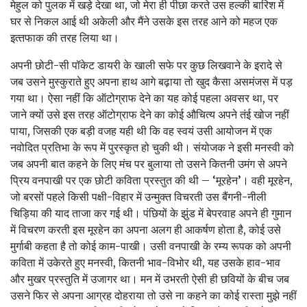
मेहुल को पुलक में खड़े देखा था, जो मेरा ही पीछा करते उस हल्‍की बारिश में
घर से निकल आई थी अकेली और मैंने उसके इस तरह आने को महज एक
इत्‍तफाक की तरह लिया था।
अपनी छोटी-सी पॉकेट डायरी के खाली सफे पर कुछ लिखवाने के इरादे से
जब उसने मुस्‍कुराते हुए अपना हाथ आगे बढ़ाया तो खुद कैसा असमंजस में पड़
गया था। ऐसा नहीं कि ऑटोग्राफ देने का यह कोई पहला अवसर था, पर
जाने क्‍यों उसे इस तरह ऑटोग्राफ देने का कोई औचित्‍य अपने तंई खोज नहीं
पाया, जिसकी एक बड़ी वजह यही थी कि वह स्‍वयं उसी आयोजन में एक
नवोदित प्रतिभा के रूप में पुरस्‍कृत हो चुकी थी। संयोजक ने इसी मनस्‍वी को
जब अपनी बात कहने के लिए मंच पर बुलाया तो उसने कितनी उमंग से अपने
प्रिय वनपाखी पर एक छोटी कविता प्रस्‍तुत की थी – ‘मूरहेन’। वही मूरहेन,
जो बरसों पहले किसी पक्षी-विहार में उन्‍मुक्‍त विचरती उस बैंगनी-नीली
चिड़िया की याद ताजा कर गई थी। पंछियों के झुंड में बेपरवाह अपने ही गुमान
में विचरण करती इस मूरहेन का अपना अलग ही आकर्षण होता है, कोई उसे
मुर्गाबी कहता है तो कोई काम-पाखी। उसी वनपाखी के रम्‍य रूपक को अपनी
कविता में उकेरते हुए मनस्‍वी, कितनी भाव-विभोर थी, यह उसके हाव-भाव
और मुखर प्रस्‍तुति में उजागर था। मन में उभरती ऐसी ही छवियों के बीच जब
उसने फिर से अपना आग्रह दोहराया तो उसे ना कहने का कोई रास्‍ता मुझे नहीं