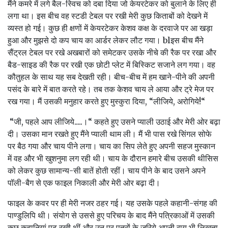
मैंने कमरे में लगे बैल-स्विच को दबा दिया जो केयरटेकर को बुलाने के लिए ही
लगा था। इस बीच वह स्‍टडी टेबल पर रखी मेरी कुछ किताबों को देखने में
व्‍यस्‍त हो गई। कुछ ही क्षणों में केयरटेकर केशव कक्ष के दरवाजे पर आ खड़ा
हुआ और मुझसे दो कप चाय का आर्डर लेकर लौट गया। blइस बीच मैंने
सैंट्रल टेबल पर रखे अखबारों को समेटकर उसके नीचे की रैक पर रखा और
बैड-साइड की रैक पर रखी एक छोटी प्‍लेट में बिस्किट सजाने लग गया। वह
कौतुहल के साथ यह सब देखती रही। बीच-बीच में हम खाने-पीने की अपनी
पसंद के बारे में बात करते रहे। तब तक केशव चाय ले आया और ट्रे मेज पर
रख गया। मैं उसकी मनुहार करते हुए मुस्‍कुरा दिया, “लीजिये, अरोगिये!“
“जी, पहले आप लीजिये.....।“ कहते हुए उसने प्‍याली उठाई और मेरी ओर बढ़ा
दी। उसका मान रखते हुए मैंने प्‍याली थाम ली। मैं भी पास रखे सिंगल सोफे
पर बैठ गया और चाय पीने लगा। चाय का सिप लेते हुए अपनी सहज मुस्‍कान
में वह और भी खुशनुमा लग रही थी। चाय के दौरान हमारे बीच उसकी थीसिस
को ले‍कर कुछ सामान्‍य-सी बातें होती रहीं। चाय पीने के बाद उसने अपने
पॉली-बैग से एक फाइल निकाली और मेरी ओर बढ़ा दी।
फाइल के कवर पर ही मेरी नजर ठहर गई। यह उसके पहले कहानी-संगह की
पाण्‍डुलिपि थी। संयोग से उससे हुए परिचय के बाद मैंने पत्रिकाओं में उसकी
कुछ कहानियां पढ़ रखी थीं और उन पर पत्रों के जरिये अपनी राय भी लिखता