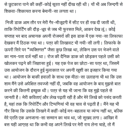
से छुटकारा पाने की कहीं-कोई सूरत नहीं दीख रही थी। यों भी अब जिन्‍दगी से
शिकवा-शिकायत करना बेमानी-सा लगता था।
निजी डाक आम तौर पर मेरी गैर-मौजूदगी में सीट पर ही रख दी जाती थी,
ताकि रिपोर्टिंग की दौड़-धूप से जब भी फुरसत मिले, आकर देख लूं। कोई
सप्‍ताह भर बाद अचानक अपनी रोजमर्रा की इस डाक में एक नया-सा लिफाफा
देखकर मैं ठिठक गया था। पत्र की लिखावट भी नयी-सी लगी। लि‍फाफे के
ऊपरी सिरे पर “व्‍यक्तिगत” जैसा कुछ लिखा था, लेकिन उस पर भेजने वाले
का नाम-पता दर्ज नहीं था। रोज की दैनिक डाक को छोड़कर पहले उसी को
खोलकर पढ़ने की जिज्ञासा हुई। यह एक पेज का छोटा-सा पत्र था, जिसमें
उस आयोजन के दौरान हुई मुलाकात पर अपनी खुशी का इजहार किया गया
था। आयोजन के बाकी हवालों के साथ एक मीठा-सा उलाहना भी था कि उस
शाम मैंने उसे अपेक्षित तवज्‍‍जो नहीं दी, जबकि वह आयोजन के बाद मुझसे बात
करने की कितनी इच्‍छुक थी। पत्र से यह भी जाना कि वह मुझे पहले से
जानती है। मेरी कविताएं और लेख पढ़ती रही है और मेरे लिखे को पसंद करती
है, यहां तक कि रिपोर्टिंग और टिप्‍पणियां भी वह चाव से पढ़ती है। मैंने यह भी
गौर किया कि उसके लिखने में कहीं-कोई मन-बहलाव या व्‍यंग्‍य नहीं था, बल्कि
मेरे प्रति एक अनजाना-सा सम्‍मान का भाव था, जो सुखद लगा। आखिर में
बस यही आग्रह था कि कभी वह अपने लिखे पर मेरी राय लेना चाहे, तो मैं