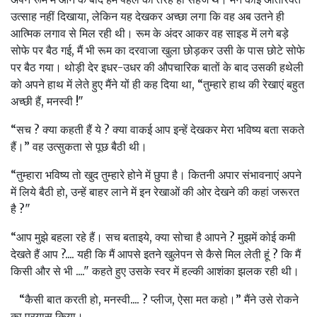
उत्‍साह नहीं दिखाया, लेकिन यह देखकर अच्‍छा लगा कि वह अब उतने ही
आत्मिक लगाव से मिल रही थी। रूम के अंदर आकर वह साइड में लगे बड़े
सोफे पर बैठ गई, मैं भी रूम का दरवाजा खुला छोड़कर उसी के पास छोटे सोफे
पर बैठ गया। थोड़ी देर इधर-उधर की औपचारिक बातों के बाद उसकी हथेली
को अपने हाथ में लेते हुए मैंने यों ही कह दिया था, “तुम्‍हारे हाथ की रेखाएं बहुत
अच्‍छी हैं, मनस्‍वी !"
“सच ? क्‍या कहती हैं ये ? क्‍या वाकई आप इन्‍हें देखकर मेरा भविष्‍य बता सकते
हैं।” वह उत्‍सुकता से पूछ बैठी थी।
“तुम्‍हारा भविष्‍य तो खुद तुम्‍हारे होने में छुपा है। कितनी अपार संभावनाएं अपने
में लिये बैठी हो, उन्‍हें बाहर लाने में इन रेखाओं की ओर देखने की कहां जरूरत
है ?"
“आप मुझे बहला रहे हैं। सच बताइये, क्‍या सोचा है आपने ? मुझमें कोई कमी
देखते हैं आप ?.... यही कि मैं आपसे इतने खुलेपन से कैसे मिल लेती हूं ? कि मैं
किसी और से भी ...." कहते हुए उसके स्‍वर में हल्‍की आशंका झलक रही थी।
“कैसी बात करती हो, मनस्‍वी.... ? प्‍लीज, ऐसा मत कहो।” मैंने उसे रोकने
का प्रयास किया।