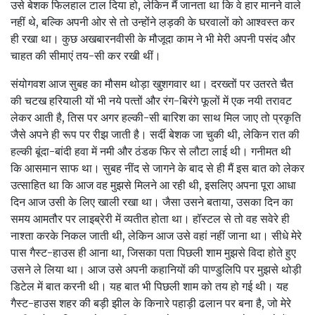
उसे बेशक फिलहाल टाल दिया हो, लेकिन मैं जानता था कि वे हार मानने वाले
नहीं थे, बल्कि अपनी ओर से तो उन्होंने ल़ड़की के घरवालों को आश्वस्त कर
ही रखा था। कुछ अखबारनवीसी के मौजूदा काम ने भी मेरी अपनी पसंद और
चाहत की सीमाएं तय-सी कर रखी थीं।
संयोगवश आज सुबह का मौसम थोड़ा खुशगवार था। दरख्‍तों पर उतरते चैत
की चटख हरियाली यों भी नये पत्‍तों और रंग-बिरंगे फूलों में एक नयी तरावट
लेकर आती है, तिस पर अगर हल्‍की-सी बारिश का साथ मिल जाए तो प्रकृति
जैसे अपने ही रूप पर रीझ जाती है। सर्दी बेशक जा चुकी थी, लेकिन रात की
हल्‍की बूंदा-बांदी हवा में नमी और ठंडक फिर से लौटा लाई थी। गनीमत थी
कि आसमान साफ था। सुबह नींद से जागने के बाद से ही मैं इस बात को लेकर
उत्‍साहित था कि आज वह मुझसे मिलने आ रही थी, इसलिए अपना पूरा आधा
दिन आज उसी के लिए खाली रखा था। जैसा उसने बताया, उसका दिन का
समय आमतौर पर लाइब्रेरी में व्‍यतीत होता था। हॉस्‍टल से तो वह सवेरे ही
नाश्‍ता करके निकल जाती थी, लेकिन आज उसे वहां नहीं जाना था। सीधे मेरे
पास गैस्‍ट-हाउस ही आना था, जिसका पता पिछली शाम मुझसे विदा होते हुए
उसने ले लिया था। आज उसे अपनी कहानियों की पाण्‍डुलिपि पर मुझसे थोड़ी
डिटेल में बात करनी थी। यह बात भी पिछली शाम को तय हो गई थी। यह
गैस्‍ट-हाउस शहर की बड़ी झील के किनारे पहाड़ी ढलान पर बना है, जो मेरे