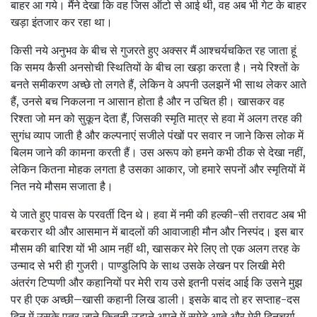
बाहर आ गये। मैंने देखा कि वह जिस ऑटो से आई थी, वह अब भी गेट के बाहर
खड़ा इंतजार कर रहा था।
किसी नये अनुभव के बीच से गुजरते हुए अक्‍सर मैं आश्‍चर्यचकित रह जाता हूं
कि समय कैसी अनसोची स्थितियों के बीच ला खड़ा करता है। नये रिश्‍तों के
बनते समीकरण अच्‍छे तो लगते हैं, लेकिन वे अपनी उलझनें भी साथ लेकर आते
हैं, उनसे बच निकलना न आसान होता है और न उचित ही। खासकर वह
रिश्‍ता जो मन को सुकून देता हैं, जिसकी स्‍मृति मात्र से हवा में अलग तरह की
सुगंध व्‍याप जाती है और कल्‍पनाएं सजीले पंखों पर सवार न जाने किस लोक में
बिलम जाने की कामना करती हैं। उस अरूप को हमने कभी ठीक से देखा नहीं,
लेकिन कितना मोहक लगता है उसका आकार, जो हमारे सपनों और स्‍मृतियों में
नित नये मौसम सजाता है।
ये जाते हुए पावस के परवर्ती दिन थे। हवा में नमी की हल्‍की-सी तरावट अब भी
बरकरार थी और आसमान में बादलों की आवाजाही मौन और निस्‍पंद। इस बार
मौसम की बारिश यों भी आम नहीं थी, खासकर मेरे लिए तो एक अलग तरह के
उन्‍माद से भरी ही गुजरी। पाण्‍डुलिपि के साथ उसके लेखन पर लिखी मेरी
अंतरंग टिप्‍पणी और कहानियों पर मेरी राय उसे इतनी पसंद आई कि उसने मुझ
पर ही एक अच्‍छी–खासी कहानी लिख डाली। इसके बाद तो हर सप्‍ताह-दस
दिन में उसके पत्र जाने कितनी उड़ाने अपने में समेटे आते और मेरी दिनचर्या