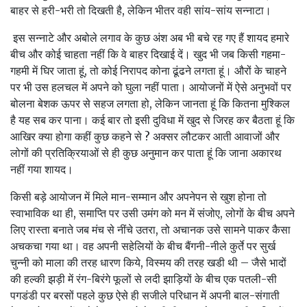
बाहर से हरी-भरी तो दिखती है, लेकिन भीतर वही सांय-सांय सन्‍नाटा।
इस सन्‍नाटे और अबोले लगाव के कुछ अंश अब भी बचे रह गए हैं शायद हमारे
बीच और कोई चाहता नहीं कि वे बाहर दिखाई दें। खुद भी जब किसी गहमा-
गहमी में घिर जाता हूं, तो कोई निरापद कोना ढूंढने लगता हूं। औरों के चाहने
पर भी उस हलचल में अपने को घुला नहीं पाता। आयोजनों में ऐसे अनुभवों पर
बोलना बेशक ऊपर से सहज लगता हो, लेकिन जानता हूं कि कितना मुश्किल
है यह सब कर पाना। कई बार तो इसी दुविधा में खुद से जिरह कर बैठता हूं कि
आखिर क्‍या होगा कहीं कुछ कहने से ? अक्‍सर लौटकर आती आवाजों और
लोगों की प्रतिक्रियाओं से ही कुछ अनुमान कर पाता हूं कि जाना अकारथ
नहीं गया शायद।
किसी बड़े आयोजन में मिले मान-सम्‍मान और अपनेपन से खुश होना तो
स्‍वा‍भाविक था ही, समाप्ति पर उसी उमंग को मन में संजोए, लोगों के बीच अपने
लिए रास्‍ता बनाते जब मंच से नींचे उतरा, तो अचानक उसे सामने पाकर कैसा
अचकचा गया था। वह अपनी सहेलियों के बीच बैंगनी-नीले कुर्ते पर सुर्ख
चुन्‍नी को माला की तरह धारण किये, विस्‍मय की तरह खडी थी – जैसे भादों
की हल्‍की झड़ी में रंग-बिरंगे फूलों से लदी झाड़ियों के बीच एक पतली-सी
पगडंडी पर बरसों पहले कुछ ऐसे ही सजीले परिधान में अपनी बाल-संगाती