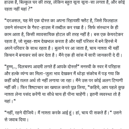
हाउस है, बिल्‍कुल घर की तरह, लेकिन बहुत सूना सूना-सा लगता है, और कोई
रहता नहीं यहां ?”
“दरअसल, यह मेरे एक दोस्‍त का अपना रिहायशी फ्‍लैट है, जिसे फिलहाल
उसने संस्‍थान के गैस्‍ट-हाउस में तब्‍दील कर रखा है। सिर्फ संस्‍थान के ही
काम आता है, किसी व्‍यावसायिक होटल की तरह नहीं है। बस एक केयरटेकर
रहता है, जो सुबह-शाम देखभाल करता है और यहीं परिसर में बने हिस्‍से में
अपने परिवार के साथ रहता है। बुलाने पर आ जाता है, चाय नाश्‍ता भी यहीं
किचन में बनाकर सर्व कर देता है। मैंने एक ही सांस में सारी जानकारी दे दी।
“हुम्‍म्..., दिलचस्‍प आदमी लगते हैं आपके दोस्‍त!“ मनस्‍वी के स्‍वर में परिहास
और हल्‍के व्‍यंग्‍य का मिला-जुला भाव देखकर मैं थोड़ा संकोच में पड़ गया कि
कहीं कोई ग़लत अर्थ तो नहीं लगाया जा रहा। मैंने उस पर कोई अलग टिप्‍पणी
नहीं की। फिर शिष्‍टाचार का खयाल करते पूछ लिया, “कहिये, आप पहले कुछ
नाश्‍ता लेना पसंद करेंगी या सीधे चाय ही पीना चाहेंगी। इतनी व्‍यवस्‍था तो है
यहां।“
“नहीं, रहने दीजिये। मैं नाश्‍ता करके आई हूं। हां, चाय पी सकते हैं।“ उसने
से जवाब दिया।