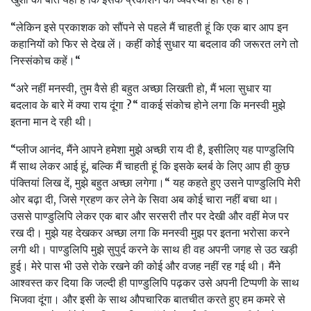
“लेकिन इसे प्रकाशक को सौंपने से पहले मैं चाहती हूं कि एक बार आप इन
कहानियों को फिर से देख लें। कहीं कोई सुधार या बदलाव की जरूरत लगे तो
निस्‍संकोच कहें।“
“अरे नहीं मनस्‍वी, तुम वैसे ही बहुत अच्‍छा लिखती हो, मैं भला सुधार या
बदलाव के बारे में क्‍या राय दूंगा ?“ वाकई संकोच होने लगा कि मनस्‍वी मुझे
इतना मान दे रही थी।
“प्‍लीज आनंद, मैंने आपने हमेशा मुझे अच्‍छी राय दी है, इसीलिए यह पाण्‍डुलिपि
मैं साथ लेकर आई हूं, बल्कि मैं चाहती हूं कि इसके ब्‍लर्ब के लिए आप ही कुछ
पंक्तियां लिख दें, मुझे बहुत अच्‍छा लगेगा।“ यह कहते हुए उसने पाण्‍डुलिपि मेरी
ओर बढ़ा दी, जिसे ग्रहण कर लेने के सिवा अब कोई चारा नहीं बचा था।
उससे पाण्‍डुलिपि लेकर एक बार और सरसरी तौर पर देखी और वहीं मेज पर
रख दी। मुझे यह देखकर अच्‍छा लगा कि मनस्‍वी मुझ पर इतना भरोसा करने
लगी थी। पाण्‍डुलिपि मुझे सुपुर्द करने के साथ ही वह अपनी जगह से उठ खड़ी
हुई। मेरे पास भी उसे रोके रखने की कोई और वजह नहीं रह गई थी। मैंने
आश्‍वस्‍त कर दिया कि जल्‍दी ही पाण्‍डुलिपि पढ़कर उसे अपनी टिप्‍पणी के साथ
भिजवा दूंगा। और इसी के साथ औपचारिक बातचीत करते हुए हम कमरे से