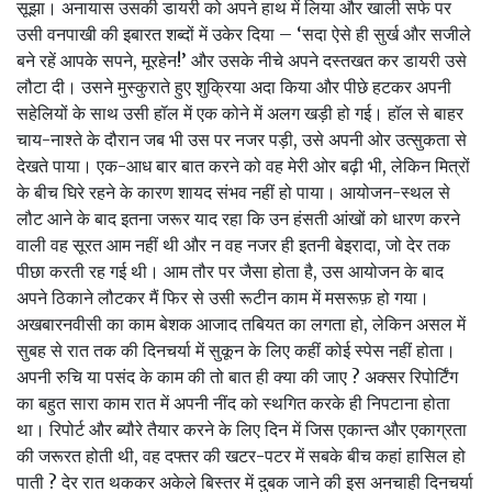
सूझा। अनायास उसकी डायरी को अपने हाथ में लिया और खाली सफे पर
उसी वनपाखी की इबारत शब्‍दों में उकेर दिया – ‘सदा ऐसे ही सुर्ख और सजीले
बने रहें आपके सपने, मूरहेन!’ और उसके नीचे अपने दस्‍तखत कर डायरी उसे
लौटा दी। उसने मुस्‍कुराते हुए शुक्रिया अदा किया और पीछे हटकर अपनी
सहेलियों के साथ उसी हॉल में एक कोने में अलग खड़ी हो गई। हॉल से बाहर
चाय-नाश्‍ते के दौरान जब भी उस पर नजर पड़ी, उसे अपनी ओर उत्‍सुकता से
देखते पाया। एक-आध बार बात करने को वह मेरी ओर बढ़ी भी, लेकिन मित्रों
के बीच घिरे रहने के कारण शायद संभव नहीं हो पाया। आयोजन-स्‍थल से
लौट आने के बाद इतना जरूर याद रहा कि उन हंसती आंखों को धारण करने
वाली वह सूरत आम नहीं थी और न वह नजर ही इतनी बेइरादा, जो देर तक
पीछा करती रह गई थी। आम तौर पर जैसा होता है, उस आयोजन के बाद
अपने ठिकाने लौटकर मैं फिर से उसी रूटीन काम में मसरूफ़ हो गया।
अखबारनवीसी का काम बेशक आजाद तबियत का लगता हो, लेकिन असल में
सुबह से रात तक की दिनचर्या में सुकून के लिए कहीं कोई स्‍पेस नहीं होता।
अपनी रुचि या पसंद के काम की तो बात ही क्‍या की जाए ? अक्‍सर रिपोर्टिंग
का बहुत सारा काम रात में अपनी नींद को स्‍थगित करके ही निपटाना होता
था। रिपोर्ट और ब्‍यौरे तैयार करने के लिए दिन में जिस एकान्‍त और एकाग्रता
की जरूरत होती थी, वह दफ्‍तर की खटर-पटर में सबके बीच कहां हासिल हो
पाती ? देर रात थककर अकेले बिस्‍तर में दुबक जाने की इस अनचाही दिनचर्या