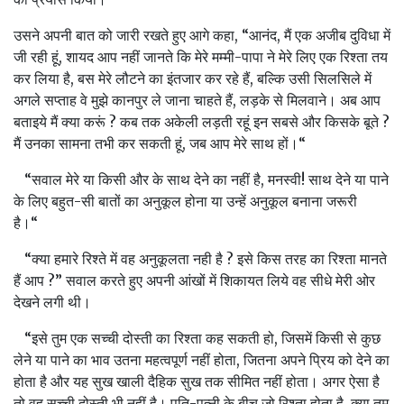
उसने अपनी बात को जारी रखते हुए आगे कहा, “आनंद, मैं एक अजीब दुविधा में
जी रही हूं, शायद आप नहीं जानते कि मेरे मम्‍मी-पापा ने मेरे लिए एक रिश्‍ता तय
कर लिया है, बस मेरे लौटने का इंतजार कर रहे हैं, बल्कि उसी सिलसिले में
अगले सप्‍ताह वे मुझे कानपुर ले जाना चाहते हैं, लड़के से मिलवाने। अब आप
बताइये मैं क्‍या करूं ? कब तक अकेली लड़ती रहूं इन सबसे और किसके बूते ?
मैं उनका सामना तभी कर सकती हूं, जब आप मेरे साथ हों।“
“सवाल मेरे या किसी और के साथ देने का नहीं है, मनस्‍वी! साथ देने या पाने
के लिए बहुत-सी बातों का अनुकूल होना या उन्हें अनुकूल बनाना जरूरी
है।“
“क्‍या हमारे रिश्‍ते में वह अनुकूलता नही है ? इसे किस तरह का रिश्‍ता मानते
हैं आप ?” सवाल करते हुए अपनी आंखों में शिकायत लिये वह सीधे मेरी ओर
देखने लगी थी।
“इसे तुम एक सच्‍ची दोस्‍ती का रिश्‍ता कह सकती हो, जिसमें किसी से कुछ
लेने या पाने का भाव उतना महत्‍वपूर्ण नहीं होता, जितना अपने प्रिय को देने का
होता है और यह सुख खाली दैहिक सुख तक सीमित नहीं होता। अगर ऐसा है
तो वह सच्‍ची दोस्‍ती भी नहीं है। पति-पत्‍नी के बीच जो रिश्‍ता होता है, क्‍या तुम