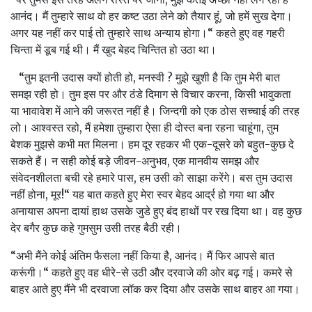
आनंद। मैं तुम्‍हारे साथ वो हर कष्‍ट उठा लेने को तैयार हूं, जो हमें सुख देगा।
अगर यह नहीं कर पाई तो तुम्‍हारे साथ अन्‍याय होगा।“ कहते हुए वह गहरी
चिन्‍ता में डूब गई थी। मैं खुद बेहद चिन्तित हो उठा था।
“तुम इतनी उदास क्‍यों होती हो, मनस्‍वी ? मुझे खुशी है कि तुम मेरी बात
समझ रही हो। तुम इस पर और ठंडे दिमाग से विचार करना, किसी भावुकता
या भावावेश में आने की जरूरत नहीं है। जिन्‍दगी को एक ठोस सच्‍चाई की तरह
लो। आश्‍वस्‍त रहो, मैं हमेशा तुम्‍हारा ऐसा ही दोस्‍त बना रहना चाहूंगा, तुम
बेशक मुझसे कभी मत मिलना। हम दूर रहकर भी एक-दूसरे को बहुत-कुछ दे
सकते हैं। न सही कोई बड़े जीवन-अनुभव, एक मानवीय समझ और
संवेदनशीलता बची रहे हमारे पास, हम उसी को साझा करेंगे। बस तुम उदास
नहीं होना, मूर!“ यह बात कहते हुए मेरा स्‍वर बेहद आर्द्र हो गया था और
अनायास अपना दायां हाथ उसके जुडे हुए बंद हाथों पर रख दिया था। वह कुछ
देर बगैर कुछ कहे गुमसुम उसी तरह बैठी रही।
“अभी मैंने कोई अंतिम फैसला नहीं किया है, आनंद। मैं फिर आपसे बात
करूंगी।“ कहते हुए वह धीरे-से उठी और दरवाजे की ओर बढ़ गई। कमरे से
बाहर आते हुए मैंने भी दरवाजा लॉक कर दिया और उसके साथ बाहर आ गया।