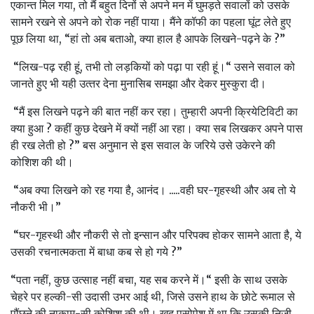
एकान्‍त मिल गया, तो मैं बहुत दिनों से अपने मन में घुमड़ते सवालों को उसके
सामने रखने से अपने को रोक नहीं पाया। मैंने कॉफी का पहला घूंट लेते हुए
पूछ लिया था, “हां तो अब बताओ, क्‍या हाल है आपके लिखने-पढ़ने के ?”
“लिख-पढ़ रही हूं, तभी तो ल‍ड़कियों को पढ़ा पा रही हूं।“ उसने सवाल को
जानते हुए भी यही उत्‍तर देना मुनासिब समझा और देकर मुस्‍कुरा दी।
“मैं इस लिखने पढ़ने की बात नहीं कर रहा। तुम्‍हारी अपनी क्रियेटिविटी का
क्‍या हुआ ? कहीं कुछ देखने में क्‍यों नहीं आ रहा। क्‍या सब लिखकर अपने पास
ही रख लेती हो ?” बस अनुमान से इस सवाल के जरिये उसे उकेरने की
कोशिश की थी।
“अब क्‍या लिखने को रह गया है, आनंद। .....वही घर-गृहस्‍थी और अब तो ये
नौकरी भी।”
“घर-गृहस्‍थी और नौकरी से तो इन्‍सान और परिपक्‍व होकर सामने आता है, ये
उसकी रचनात्‍मकता में बाधा कब से हो गये ?”
“पता नहीं, कुछ उत्‍साह नहीं बचा, यह सब करने में।“ इसी के साथ उसके
चेहरे पर हल्‍की-सी उदासी उभर आई थी, जिसे उसने हाथ के छोटे रूमाल से
पौंछने की नाकाम-सी कोशिश की थी। खुद पसोपेश में था कि उसकी निजी