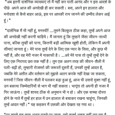
“अब इतनी दार्शनिक व्‍याख्‍याएं तो मैं नहीं कर पाती आनंद और न इस आदर्श के
पीछे अपने आज की अनदेखी ही कर सकती। बस, अपने इन हालात और
मनोदशा से कैसे बाहर आऊं, इस पर आपकी राय जानने की उम्‍मीद ले‍कर आई
हूं।“
“दार्शनिक मैं भी नहीं हूं, मनस्‍वी! .....तुमने बिल्‍कुल ठीक कहा, तुम्‍हें अपने आज
की अनदेखी नहीं करनी चाहिये। मैं जानता हूं कि तुम्‍हारे जैसा जीवन-साथी
पाना, बल्कि तुम्‍हीं को पाना, कितनी बड़ी आत्मिक खुशी होती, लेकिन मैं अपनी
सीमाएं जानता हूं। मेरे पास तुम्‍हें देने के लिए एक प्‍यार के सिवा, और कुछ भी
नहीं है, और वह मेरी नजर में नाकाफी है। ....अरे मेरे पास तो तुम्‍हें तुम्‍हें देने के‍
लिए एक निरापद छत तक नहीं है। तुम एक अलग तरह की जीवन-शैली में
पली-बढ़ी हो, तुम्‍हारी रोजमर्रा की जरूरतें दूसरी हैं, उनकी तुम्‍हें आदत है,
जबकि मेरे अतीत और वर्तमान को मुझसे अलग करके नहीं देखा जा सकता,
मनस्‍वी ! जिस जीवन-शैली में पलकर बड़ा हुआ हूं, आज भी उससे मुक्‍त नहीं हूं,
उन बकाया जिम्‍मेदारियों से भाग भी नहीं सकता। भागूंगा तो अपनी ही नजर में
गिर जाऊंगा। तुम्‍हें शायद ठीक से अनुमान भी न हो। और एक सच्‍चा दोस्‍त
होने के नाते मैं तुम्‍हें हर हाल में उन हालात से बचाकर रखना चाहूंगा, जिनकी
तुम्‍हें आदत नहीं।“ यह कहकर मैं उसकी ओर देखता रह गया था।
“पर तुमसे इस तरह अलग रास्‍ते पर जाना, मुझे कतई अच्‍छा नहीं लग रहा है