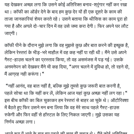
यह देखकर अच्‍छा लगा कि उसने कोई अतिरिक्‍त बनाव-श्रृंगार नहीं कर रखा
था। कॉफी का ऑर्डर देने के बाद हम कुछ देर यों ही एक दूसरे के काम की
ताजा जानकारियां शेयर करते रहे। उसने बताया कि थीसिस का काम पूरा हो
गया है और अगले दो-चार दिन में वह उसे जमा करा देगी। फिर अपने घर लौट
जाएगी।
कॉफी पीने के दौरान मुझे लगा कि वह मुझसे कुछ और बात करने की इच्‍छुक है,
लेकिन रेस्‍तरां के भीड़-भरे माहौल में वह कह नहीं पा रही थी। मैंने उसे अपने
गैस्‍ट-हाउस चलने का प्रस्‍ताव किया, तो वह असमंजस में पड़ गई। उसके
अनमनेपन को देखकर मैंने भी कह दिया, “अगर चलने में दुविधा हो, तो रहने दो,
मैं आग्रह नही करूंगा।“
“नहीं आनंद, वह बात नहीं है, बल्कि मुझे तुमसे कुछ जरूरी बात करनी है,
पहले सोचा था कि यहीं कर लें, लेकिन आज यहां कुछ अच्‍छा नहीं लग रहा।“
इस बीच कॉफी का बिल चुकाकर हम रेस्‍तरां से बाहर आ चुके थे। ऑटोरिक्‍शा
में बैठते हुए फिर उसने मन बना लिया कि वह मेरे साथ पहले गैस्‍ट-हाउस
रुकेगी और फिर वहीं से हॉस्‍टल के लिए निकल जाएगी। मुझे उसका यह
निर्णय अच्‍छा लगा।
अपने रूम में आने के बाद हम पहले की तरह ही सहज थे। मैंने कोई अति‍रिक्‍त