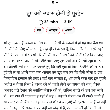
5
तुम क्‍यों उदास होती हो मूरहेन
33 mins
3.1K
पंछी
अनदेखा
आजाद
यों एकाएक नहीं बदला था मेरा मन, न किसी बेखयाली में ही यह मान बैठा था
कि जीने के लिए जो करना है, खुद ही तो करना है, किसी और के आसरे रहने-
जीने के क्‍या मानी ? क्‍यों किसी की आस में अपने को यों ही छोड़ दिया जाए
समय की बहती धारा में और जीते चले जाएं एक ऐसी जीवारी, जो खुद का ही
दम घोटती-सी लगे। यह जानते हुए कि यही एक तो मिली है जीने को, चाहे दी
हुई जी लें या अपने हाथों बना-संवार कर खुद तय करें कि कैसे जीना है, एक
जिन्‍दादिल इन्‍सान की तरह। कई बार सोचता हूं, अब इतने बरस बाद इस गुजरे
अतीत से कैसा गिला ? शायद खो भी जाती होगी उन सपनों की याद, जिन्‍हें
आकार पाते देखने की ख्‍वाहिश बेशक रही हो, लेकिन बचते रहे उन तक जाने
से। मन अब भी भटकता है यहां से वहां। बदलते मौसम अब भी अच्‍छे लगते हैं,
खासकर उनके बीच का वह अन्‍तराल और वे यात्राएं जो दरअसल कहीं ले नहीं
जातीं। घुमा-फिराकर वापस वहीं ला छोड़ती हैं, उसी एकाकी दुनिया में, जो