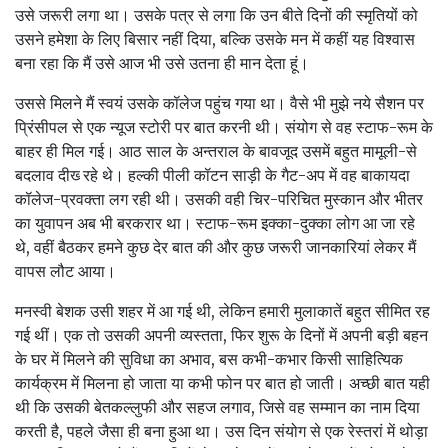
उसे जरूरी लगा था। उसके पत्र से लगा कि उन बीते दिनों की स्‍मृतियों को
उसने हमेशा के लिए बिसार नहीं दिया, बल्कि उसके मन में कहीं यह विश्‍वास
बना रहा कि मैं उसे आज भी उसे उतना ही मान देता हूं।
उससे मिलने मैं स्‍वयं उसके कॉलेज पहुंच गया था। वैसे भी मुझे नये सैशन पर
प्रिंसीपल से एक न्‍यूज स्‍टोरी पर बात करनी थी। संयोग से वह स्‍टाफ-रूम के
बाहर ही मिल गई। आठ साल के अन्‍तराल के बावजूद उसमें बहुत मामूली-से
बदलाव दीख्‍ रहे थे। हल्‍की पीली कॉटन साड़ी के गैट-अप में वह बाकायदा
कॉलेज-प्रवक्‍ता लग रही थी। उसकी वही चिर-परिचित मुस्‍कान और भीतर
का युवापन अब भी बरकरार था। स्‍टाफ-रूम इक्‍का-दुक्‍का लोग आ जा रहे
थे, वहीं बैठकर हमने कुछ देर बात की और कुछ जरूरी जानकारियां लेकर मैं
वापस लौट आया।
मनस्‍वी बेशक उसी शहर में आ गई थी, लेकिन हमारी मुलाकातें बहुत सीमित रह
गई थीं। एक तो उसकी अपनी व्‍यस्‍तता, फिर शुरू के दिनों में अपनी बड़ी बहन
के घर में मिलने की सुविधा का अभाव, बस कभी-कभार किसी साहित्यिक
कार्यक्रम में मिलना हो जाता या कभी फोन पर बात हो जाती। अच्‍छी बात यही
थी कि उसकी बेतकल्‍लुफी और सहज लगाव, जिसे वह सम्‍मान का नाम दिया
करती है, पहले जैसा ही बना हुआ था। उस दिन संयोग से एक रेस्‍तरां में थोड़ा