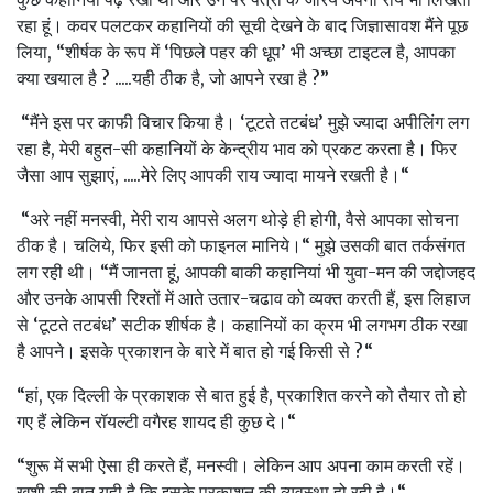
रहा हूं। कवर पलटकर कहानियों की सूची देखने के बाद जिज्ञासावश मैंने पूछ
लिया, “शीर्षक के रूप में ‘पिछले पहर की धूप’ भी अच्‍छा टाइटल है, आपका
क्‍या खयाल है ? .....यही ठीक है, जो आपने रखा है ?”
“मैंने इस पर काफी विचार किया है। ‘टूटते तटबंध’ मुझे ज्‍यादा अपीलिंग लग
रहा है, मेरी बहुत-सी कहानियों के केन्‍द्रीय भाव को प्रकट करता है। फिर
जैसा आप सुझाएं, .....मेरे लिए आपकी राय ज्‍यादा मायने रखती है।“
“अरे नहीं मनस्‍वी, मेरी राय आपसे अलग थोड़े ही होगी, वैसे आपका सोचना
ठीक है। चलिये, फिर इसी को फाइनल मानिये।“ मुझे उसकी बात तर्कसंगत
लग रही थी। “मैं जानता हूं, आपकी बाकी कहानियां भी युवा-मन की जद्दोजहद
और उनके आपसी रिश्‍तों में आते उतार-चढाव को व्‍यक्‍त करती हैं, इस लिहाज
से ‘टूटते तटबंध’ सटीक शीर्षक है। कहानियों का क्रम भी लगभग ठीक रखा
है आपने। इसके प्रकाशन के बारे में बात हो गई किसी से ?“
“हां, एक दिल्‍ली के प्रकाशक से बात हुई है, प्रकाशित करने को तैयार तो हो
गए हैं लेकिन रॉयल्‍टी वगैरह शायद ही कुछ दे।“
“शुरू में सभी ऐसा ही करते हैं, मनस्‍वी। लेकिन आप अपना काम करती रहें।
खुशी की बात यही है कि इसके प्रकाशन की व्‍यवस्‍था हो रही है।“