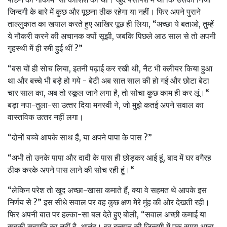
जिन्‍दगी के बारे में कुछ और पूछना ठीक रहेगा या नहीं। फिर अपने पुराने
ताल्‍लुकात का खयाल करते हुए आखिर पूछ ही लिया, “अच्‍छा ये बताओ, तुम्‍हें
ये नौकरी करने की अचानक क्‍यों सूझी, जबकि पिछले आठ साल से तो अपनी
गृहस्‍थी में ही रमी हुई थीं ?”
“बस यों ही सोच लिया, इतनी पढ़ाई कर रखी थी, नैट भी क्‍लीयर किया हुआ
था और बच्‍चे भी बड़े हो गये - बेटी अब सात साल की हो गई और छोटा बेटा
चार साल का, अब तो स्‍कूल जाने लगा है, तो सोचा कुछ काम ही कर लूं।“
बड़ा नपा-तुला-सा उत्‍तर दिया मनस्‍वी ने, जो मुझे कतई अपने सवाल का
वास्‍तविक उत्‍तर नहीं लगा।
“दोनों बच्‍चे आपके साथ हैं, या अपने पापा के पास ?”
“अभी तो उनके पापा और दादी के पास ही छोड़कर आई हूं, बाद में घर वगैरह
ठीक करके अपने पास लाने की सोच रही हूं।“
“लेकिन परेश तो खुद अच्‍छा-खासा कमाते हैं, क्‍या वे सहमत थे आपके इस
निर्णय से ?” इस सीधे सवाल पर वह कुछ क्षण मेरे मुंह की ओर देखती रही।
फिर अपनी बात पर हल्‍का-सा बल देते हुए बोली, “सवाल अच्‍छी कमाई या
सबकी सहमति का नहीं है, आनंद। हर इन्‍सान की जिन्‍दगी में एक समय आता