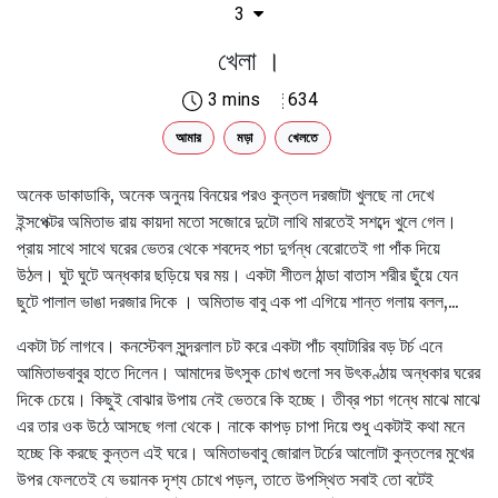
3
খেলা ।
3 mins
634
আমার
মড়া
খেলতে
অনেক ডাকাডাকি, অনেক অনুনয় বিনয়ের পরও কুন্তল দরজাটা খুলছে না দেখে
ইন্সপেক্টর অমিতাভ রায় কায়দা মতো সজোরে দুটো লাথি মারতেই সশব্দে খুলে গেল।
প্রায় সাথে সাথে ঘরের ভেতর থেকে শবদেহ পচা দুর্গন্ধ বেরোতেই গা পাঁক দিয়ে
উঠল। ঘুট ঘুটে অন্ধকার ছড়িয়ে ঘর ময়। একটা শীতল ঠান্ডা বাতাস শরীর ছুঁয়ে যেন
ছুটে পালাল ভাঙা দরজার দিকে । অমিতাভ বাবু এক পা এগিয়ে শান্ত গলায় বলল,...
একটা টর্চ লাগবে। কনস্টেবল সুন্দরলাল চট করে একটা পাঁচ ব্যাটারির বড় টর্চ এনে
আমিতাভবাবুর হাতে দিলেন। আমাদের উৎসুক চোখ গুলো সব উৎকণ্ঠায় অন্ধকার ঘরের
দিকে চেয়ে। কিছুই বোঝার উপায় নেই ভেতরে কি হচ্ছে। তীব্র পচা গন্ধে মাঝে মাঝে
এর তার ওক উঠে আসছে গলা থেকে। নাকে কাপড় চাপা দিয়ে শুধু একটাই কথা মনে
হচ্ছে কি করছে কুন্তল এই ঘরে। অমিতাভবাবু জোরাল টর্চের আলোটা কুন্তলের মুখের
উপর ফেলতেই যে ভয়ানক দৃশ্য চোখে পড়ল, তাতে উপস্থিত সবাই তো বটেই