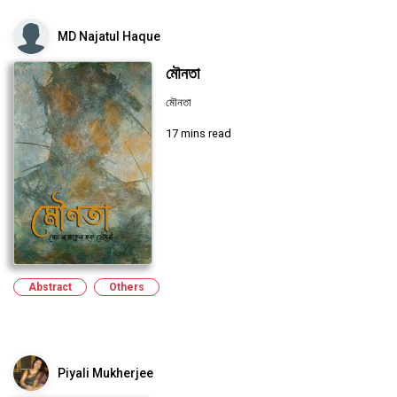
MD Najatul Haque
মৌনতা
মৌনতা
17 mins read
Abstract
Others
Piyali Mukherjee