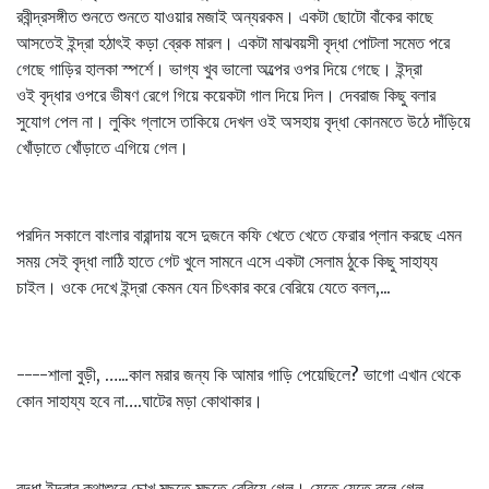
রবীন্দ্রসঙ্গীত শুনতে শুনতে যাওয়ার মজাই অন্যরকম। একটা ছোটো বাঁকের কাছে
আসতেই ইন্দ্রা হঠাৎই কড়া ব্রেক মারল। একটা মাঝবয়সী বৃদ্ধা পোটলা সমেত পরে
গেছে গাড়ির হালকা স্পর্শে। ভাগ্য খুব ভালো অল্পের ওপর দিয়ে গেছে। ইন্দ্রা
ওই বৃদ্ধার ওপরে ভীষণ রেগে গিয়ে কয়েকটা গাল দিয়ে দিল। দেবরাজ কিছু বলার
সুযোগ পেল না। লুকিং গ্লাসে তাকিয়ে দেখল ওই অসহায় বৃদ্ধা কোনমতে উঠে দাঁড়িয়ে
খোঁড়াতে খোঁড়াতে এগিয়ে গেল।
পরদিন সকালে বাংলার বারান্দায় বসে দুজনে কফি খেতে খেতে ফেরার প্লান করছে এমন
সময় সেই বৃদ্ধা লাঠি হাতে গেট খুলে সামনে এসে একটা সেলাম ঠুকে কিছু সাহায্য
চাইল। ওকে দেখে ইন্দ্রা কেমন যেন চিৎকার করে বেরিয়ে যেতে বলল,...
----শালা বুড়ী, …...কাল মরার জন্য কি আমার গাড়ি পেয়েছিলে? ভাগো এখান থেকে
কোন সাহায্য হবে না….ঘাটের মড়া কোথাকার।
বৃদ্ধা ইন্দ্রার কথাশুনে চোখ মুছতে মুছতে বেরিয়ে গেল। যেতে যেতে বলে গেল,....