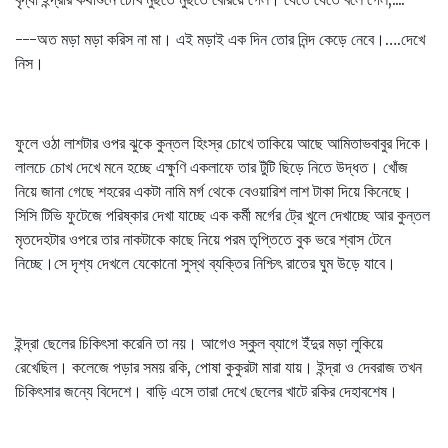
---অত মড়া মড়া করিস না মা। এই মড়াই এক দিন তোর নিন্দ কেড়ে নেবে।….দেখে
নিস।
ফুলে ওঠা লাশটার ওপর ঝুকে কুন্তল হিংস্র চোখে তাকিয়ে আছে আমিতাভবাবুর দিকে।
লালচে চোখ দেখে মনে হচ্ছে এক্ষুণি একলাফে তার টুঁটি ছিড়ে নিতে উদ্ধত। খোঁজ
নিয়ে জানা গেছে শহরের একটা নামি মর্গ থেকে বেওয়ারিশ লাশ টাকা দিয়ে কিনেছে।
সিসি টিভি ফুটেজে পরিষ্কার দেখা যাচ্ছে এক কর্মী মর্গের ট্রে খুলে দেখাচ্ছে আর কুন্তল
মৃতদেহটার ওপরে তার নাকটাকে কাছে নিয়ে পরম তৃপ্তিতে বুক ভরে শ্বাস টেনে
নিচ্ছে।সে দৃশ্য দেখলে যেকোনো সুস্থ ব্যক্তির নিশ্চিৎ রাতের ঘুম উড়ে যাবে।
ইন্দ্রা ছেলের চিকিৎসা করেনি তা নয়। আগেও স্কুল ব্যাগে ইঁদুর মড়া লুকিয়ে
রেখেছিল। কলেজে পড়ার সময় রকি, পোষা কুকুরটা মারা যায়। ইন্দ্রা ও দেবরাজ তখন
চিকিৎসার জন্যে বিদেশে। বাড়ি এসে তারা দেখে ছেলের খাটে রকির দেহাবশেষ।