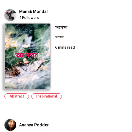
Manab Mondal
4 Followers
অপেক্ষা
অপেক্ষা
6 mins read
Abstract
Inspirational
Ananya Podder