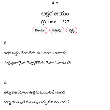
4
అక్షర జయం
1 min
327
విజయం
గుర్తింపు
దృష్టి
ప౹౹
అక్షర బద్దం చేయలేదు ఆ విజయం ఆనాడు
సంక్షిప్తంగానైనా చెప్పుకోలేదు నేనూ ఏనాడు ౹2౹
చ౹౹
అన్ని విజయాలు ఉత్తమమయినవే ఎంచగ
కొన్ని గెలుపులే మలుపు నిచ్చునూ మంచిగ ౹2౹