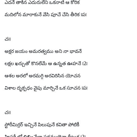
ఎదనే తాకిన ఎదురులేని ఒకనాటి ఆ కోరిక
మదిలోన మారాకునే వేసి పూచే చేసి తీరిక ౹ప౹
చ౹౹
అక్షర జయం అమరత్వము అని నా భావనే
లక్షల ఖర్చుతో కొనలేమే ఆ ఉన్నత ఊహనే ౹2౹
ఆశల అరలో అరమగ్గి అరవిరిసిన యోచన
విశాల దృక్పధం వైపు మార్చినే ఒక సూచన ౹ప౹
చ౹౹
స్టోరీమిర్రర్ ఇచ్చినే పిలుపునే కవితా పోటికీ
హిస్టరీ లో లిఖించేలా ప్రధముణ్ణైనా ధీటుగ ౹2౹