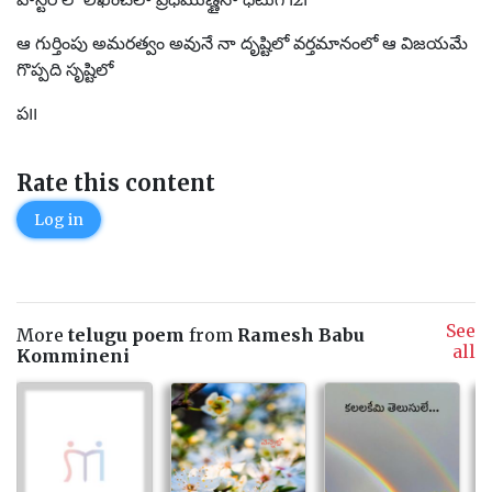
ఆ గుర్తింపు అమరత్వం అవునే నా దృష్టిలో వర్తమానంలో ఆ విజయమే
గొప్పది సృష్టిలో
ప౹౹
Rate this content
Log in
See
More
telugu poem
from
Ramesh Babu
all
Kommineni