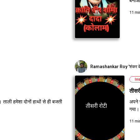
बना
11 mi
Ramashankar Roy 'शंकर के
Ins
तीसरी
। ताली हमेशा दोनों हाथों से ही बजती
अपने 
गया।
11 mi