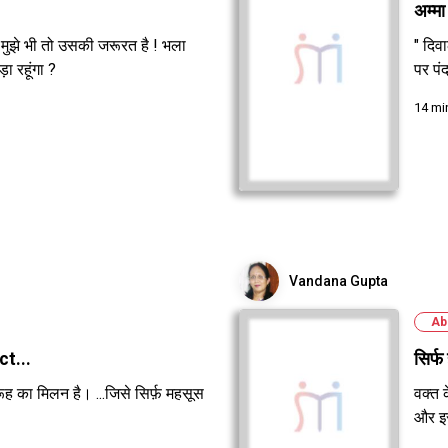
अम्मा
मुझे भी तो उसकी जरूरत है ! भला
" दिव
ा रहूंगा ?
पर पं
14 mi
Vandana Gupta
Ab
ct...
सिर्फ
ो रूह का मिलन है। ...जिसे सिर्फ़ महसूस
वक्त 
और इस