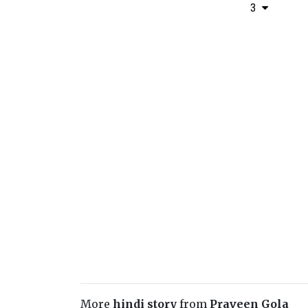
3
More
hindi story
from
Praveen Gola