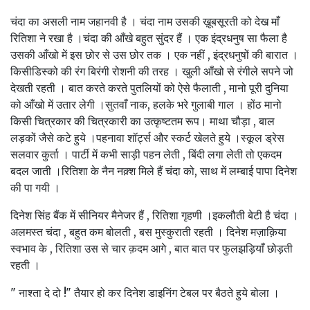
चंदा का असली नाम जहानवी है । चंदा नाम उसकी ख़ूबसूरती को देख माँ
रितिशा ने रखा है ।चंदा की आँखे बहुत सुंदर हैं । एक इंद्रधनुष सा फैला है
उसकी आँखो में इस छोर से उस छोर तक । एक नहीं , इंद्रधनुषों की बारात ।
किसीडिस्को की रंग बिरंगी रोशनी की तरह । खुली आँखो से रंगीले सपने जो
देखती रहती । बात करते करते पुतलियों को ऐसे फैलाती , मानो पूरी दुनिया
को आँखो में उतार लेगी ।सुतवाँ नाक, हलके भरे गुलाबी गाल । होंठ मानो
किसी चित्रकार की चित्रकारी का उत्कृष्टतम रूप। माथा चौड़ा , बाल
लड़कों जैसे कटे हुये ।पहनावा शॉर्ट्स और स्कर्ट खेलते हुये ।स्कूल ड्रेस
सलवार कुर्ता । पार्टी में कभी साड़ी पहन लेती , बिंदी लगा लेती तो एकदम
बदल जाती ।रितिशा के नैन नक़्श मिले हैं चंदा को, साथ में लम्बाई पापा दिनेश
की पा गयी ।
दिनेश सिंह बैंक में सीनियर मैनेजर हैं , रितिशा गृहणी ।इकलौती बेटी है चंदा ।
अलमस्त चंदा , बहुत कम बोलती , बस मुस्कुराती रहती । दिनेश मज़ाक़िया
स्वभाव के , रितिशा उस से चार क़दम आगे , बात बात पर फुलझड़ियाँ छोड़ती
रहती ।
" नाश्ता दे दो !" तैयार हो कर दिनेश डाइनिंग टेबल पर बैठते हुये बोला ।