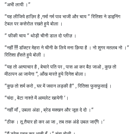
"अभी लायी ।"
"यह लीजिये हाज़िर है ,गर्मा गर्म पाव भाजी और चाय " रितिशा ने डाइनिंग
टेबल पर कसेरोल रखते हुये बोला ।
" फीकी चाय " थोड़ी चीनी डाल दो प्लीज़ ।
"नहीं !!! डॉक्टर मेहरा ने चीनी के लिये मना क़िया है । नो शुगर मतलब नो ।"
रितिशा हँसते हुये बोली ।
"यह तो अत्याचार है , बेचारे पति पर , पास आ कर बैठ जाओ , कुछ तो
मीठापन आ जायेगा ", आँख मारते हुये दिनेश बोला।
"कुछ तो शर्म करो , घर में जवान लड़की है" , रितिशा फुसफुसाई ।
"चंदा , बेटा नाश्ते में आमलेट खायेगी '।
"नहीं माँ , उबला अंडा , ब्रेड मक्खन और जूस दे दो ।"
"ठीक । तू तैयार हो कर आ जा , तब तक अंडे उबल जाएँगे ।'
"मैं ड्रेस पहन कर आती हूँ ।" चंदा बोली ।