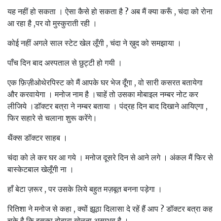
यह नहीं हो सकता । ऐसा कैसे हो सकता है ? अब मैं क्या करूँ , चंदा को रोना
आ रहा है ,पर वो मुस्कुराती रही ।
कोई नहीं अगले साल स्टेट खेल लूँगी , चंदा ने ख़ुद को समझाया ।
पाँच दिन बाद अस्पताल से छुट्टी हो गयी ।
एक फ़िज़ीओथेरपिस्ट को मैं आपके घर भेज दूँगा , वो सारी कसरत बतायेगा
और करवायेगा । मनोज नाम है ।चाहें तो उसका मोबाइल नम्बर नोट कर
लीजिये ।डॉक्टर बत्रा ने नम्बर बताया । पंद्रह दिन बाद दिखाने आयिएगा ,
फिर सहारे से चलाना शुरू करेंगे।
थैंक्स डॉक्टर साहब ।
चंदा को ले कर घर आ गये । मनोज दूसरे दिन से आने लगे । अंकल मैं फिर से
बास्केटबाल खेलूँगी ना ।
हाँ बेटा ज़रूर , पर उसके लिये बहुत मज़बूत बनना पड़ेगा ।
रितिशा ने मनोज से कहा , क्यों झूठा दिलासा दे रहें हैं आप ? डॉक्टर बत्रा कह
चुके है कि इसका दोबारा खेलना असम्भव है ।