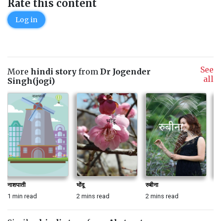
Rate this content
Log in
See
More
hindi story
from
Dr Jogender
all
Singh(jogi)
नाशपाती
भोंदू
रुबीना
खीं
1 min read
2 mins read
2 mins read
3 