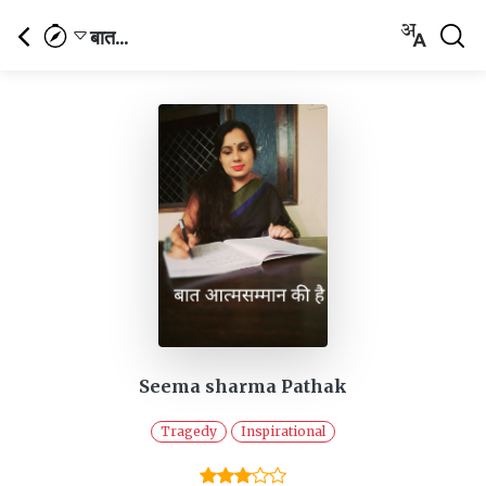
बात...
Seema sharma Pathak
Tragedy
Inspirational