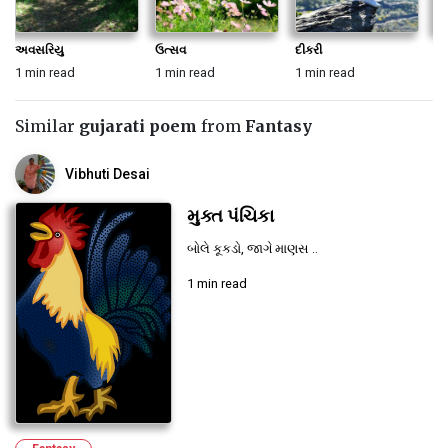
અવસરિયુ
ઉત્સવ
દીકરી
કૃ
1 min read
1 min read
1 min read
1 
Similar
gujarati poem
from
Fantasy
Vibhuti Desai
મુક્ત પંચિકા
બોલે કૂકડો, જાગે માણસ ..
1 min read