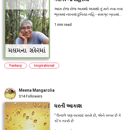
આમ રોજ રોજ અમથો અમથો તું મને નવા નવા
ભ્રમમાં નાખમાં દુનિયા નહિ - સમગ્ર બ્રહ્માં...
1 min read
Fantasy
Inspirational
Meena Mangarolia
314 Followers
ધરતી આકાશ
" ઉનાળે પણ વરસાદ વરસે છે, એને ખબર છે કે
કો'ક તરસે છે