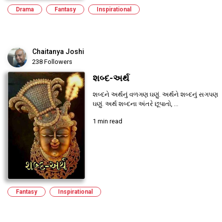
Drama
Fantasy
Inspirational
Chaitanya Joshi
238 Followers
શબ્દ-અર્થ
શબ્દને અર્થનું વળગણ ઘણું. અર્થને શબ્દનું સગપણ
ઘણું. અર્થ શબ્દના અંતરે છૂપાતો, ...
1 min read
Fantasy
Inspirational