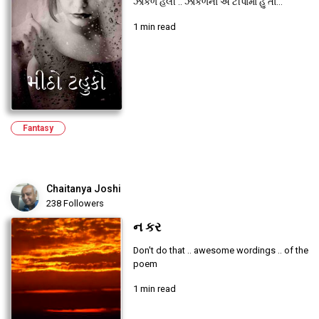
ઝાકળ હેલી .. ઝાકળના એ ટીપાંમાં હું તા...
1 min read
Fantasy
Chaitanya Joshi
238 Followers
ન કર
Don't do that .. awesome wordings .. of the
poem
1 min read