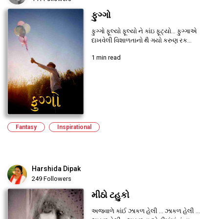
ફુગ્ગો
ફુગ્ગો ફૂલ્યો ફૂલ્યો ને કાંઇ ફૂટ્યો... ફુગ્ગાએ
દાખવેલી વિશાળતાનો થૈ ગયો કરુણ રક...
1 min read
Fantasy
Inspirational
Harshida Dipak
249 Followers
મીઠો ટહુકો
અજવાળે કાંઈ ઝાકળ હેલી ... ઝાકળ હેલી ...