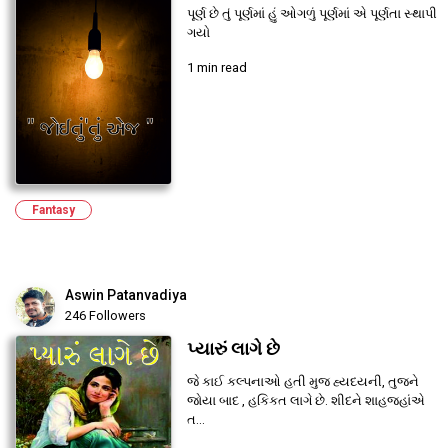
પૂર્ણ છે તું પૂર્ણમાં હું ઓગળું પૂર્ણમાં એ પૂર્ણતા સ્થાપી
ગયો
1 min read
Fantasy
Aswin Patanvadiya
246 Followers
પ્યારું લાગે છે
જે કાઈ કલ્પનાઓ હતી મુજ હ્યદયની, તુજને
જોયા બાદ , હકિકત લાગે છે. શીદને શાહજહાંએ
ત...