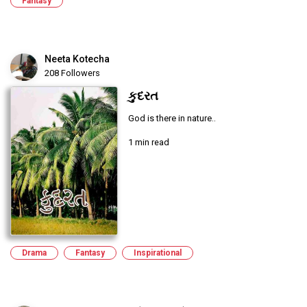
Fantasy
Neeta Kotecha
208 Followers
કુદરત
God is there in nature..
1 min read
Drama
Fantasy
Inspirational