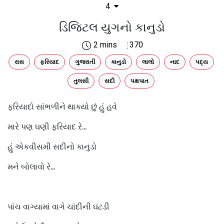
4
ડિજિટલ યુગનો કાનુડો
2 mins
370
રાસ
ફરિયાદ
ગુજરાતી
કાનુડો
લાલો
નાદ
પદ્ય
તુલસી
સદી
પક્ષપાત
ફરિયાદો સાંભળીને થાક્યો છું હું હવે
મારે પણ ઘણી ફરિયાદ રે...
હું એકવીસમી સદીનો કાનુડો
મને બોલાવો રે...
પાંચ વાગ્યામાં વાગે ચાંદીની ઘંટડી