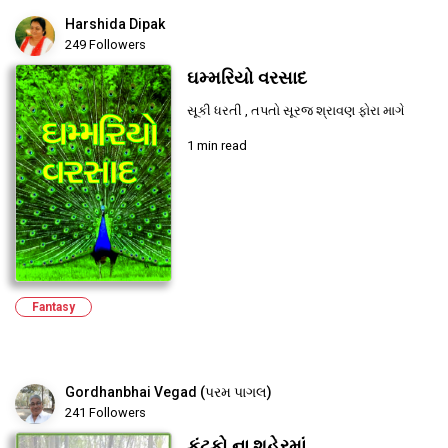
Harshida Dipak
249 Followers
ઘમ્મરિયો વરસાદ
સૂકી ધરતી , તપતો સૂરજ શ્રાવણ ફોરા માગે
1 min read
Fantasy
Gordhanbhai Vegad (પરમ પાગલ)
241 Followers
કંટકો ના શહેરમાં