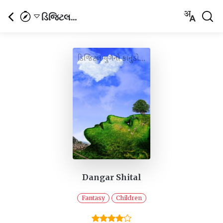
ડિજિટલ...
Dangar Shital
Fantasy
Children