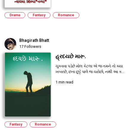
Drama
Fantasy
Romance
Bhagirath Bhatt
17 Followers
હ્રદયછે મારૂ.
ચુકવવા પડેછે મોલ કેટલા એ જ તમને તો ક્યા
ખબરછે, છતા છુટ્ટે પાલે જ ચરોછો, નથી આ ક...
1 min read
Fantasy
Romance