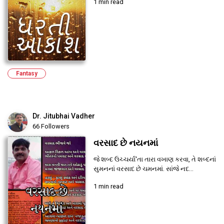
1 min read
Fantasy
Dr. Jitubhai Vadher
66 Followers
વરસાદ છે નયનમાં
જે શબ્દ ઉચ્ચર્યા'તા તારા વખાણ કરવા, તે શબ્દનાં
સુમનનાં વરસાદ છે ચમનમાં. સાંજે નદ...
1 min read