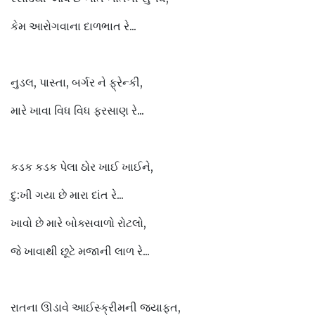
કેમ આરોગવાના દાળભાત રે...
નુડલ, પાસ્તા, બર્ગર ને ફ્રેન્કી,
મારે ખાવા વિધ વિધ ફરસાણ રે...
કડક કડક પેલા ઠોર ખાઈ ખાઈને,
દુ:ખી ગયા છે મારા દાંત રે...
ખાવો છે મારે બોક્સવાળો રોટલો,
જે ખાવાથી છૂટે મજાની લાળ રે...
રાતના ઊડાવે આઈસ્ક્રીમની જયાફત,