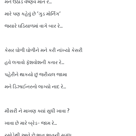
મને ઉઠાડે વૈષ્ણવ માત રે...
મારે પણ કહેવું છે 'ગુડ મોર્નિંગ'
જ્યારે ઘડિયાળમાં વાગે બાર રે...
કેસર ઘોળી ઘોળીને મને કરી નાંખ્યો કેસરી
હવે લગાવો ફૅશવોશની કતાર રે...
પહેરીને થાકયો છું જરીયલ જામા
મને ડિઝાઈનરનો લાગ્યો નાદ રે...
મીસરી ને માખણ ક્યાં સુધી ખાવા ?
ખાવા છે મારે બ્રેડ- જામ રે...
રસોડેથી આવે છે ભાત ભાતની સુગંધ,