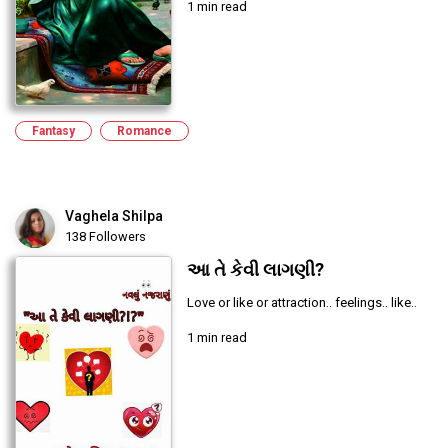
1 min read
Fantasy
Romance
Vaghela Shilpa
138 Followers
આ તે કેવી લાગણી?
Love or like or attraction.. feelings.. like..
1 min read