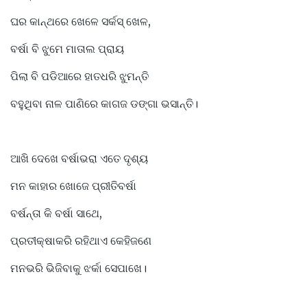
ଘର କାନ୍ଥରେ ଖେଳେ ସର୍କସ୍ ଖେଳ,
ବର୍ଷା ବି ଝୁମେ ମାତାଲ ପ୍ରାୟ
ପିଲା ବି ପଡିଆରେ ହାତଧରି ଝୁମନ୍ତି
ବହୁଥିବା ନାଳ ପାଣିରେ କାଗଜ ଡଙ୍ଗା ଭସାନ୍ତି।
ଆଖି ଦେଖେ ବର୍ଷାଭରା ଏତେ ଦୃଶ୍ୟ
ମନ କାହାର ଖୋଜେ ପ୍ରୀତିବର୍ଷା
ବର୍ଷନ୍ତା କି ବର୍ଷା ସାଥେ,
ପ୍ରତୀକ୍ଷାକରି ରହିଥାଏ କେହିଜଣେ
ମନଭରି ଭିଜିବାକୁ ଝର୍କା ସେପାଖେ।