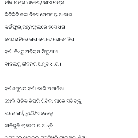
ନୀଳ ରଙ୍ଗ ଆକାଶ,ହଜାଏ ରଙ୍ଗ
କିଟିକିଟି କଳା ଦିଶେ ମେଘମୟ ଆକାଶ
କଇଁଫୁଲ,ଜହ୍ନିଫୁଲରେ ହସେ ଧରା
ମେଘରାତିରେ ତାରା ଗୋଟେ ଗୋଟେ ହିରା
ବର୍ଷା କିନ୍ତୁ ଅବିରାମ ସିଂଚୁଥାଏ
ବାଦଲରୁ ଜୀବନର ଅମୃତ ଧାରା।
ବର୍ଷଣମୁଖର ବର୍ଷା ଭାରି ଅମାନିଆ
ହୋଲି ପିଚିକାରିପରି ପିଚିକା ମାରେ ସଭିଙ୍କୁ
ଛାଡେ ନାହିଁ, ଛୁଇଁଦିଏ ଦେହକୁ
ଜାକିଜୁକି ଲାଜେଇ ଯାଆନ୍ତି
ରାସ୍ତାରେ ସାଇକଲ୍ ସ୍କୁଟିଧରି ଯାଉଥିବା ଝିଅ।