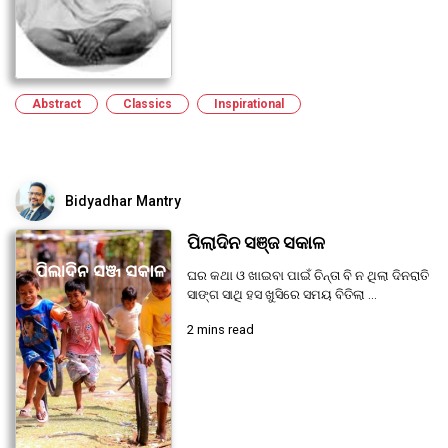
Abstract
Classics
Inspirational
Bidyadhar Mantry
ପିଲାଦିନ ସଞ୍ଜ ସକାଳ
ଘର କଥା ଓ ଖାଇବା ପାଇଁ ଚିନ୍ତା ବି ନ ଥିଲା ଦିନରାତି
ସାଙ୍ଗ ସାଥି ହସ ଖୁସିରେ ସମୟ ବିତିଲା ...
2 mins read