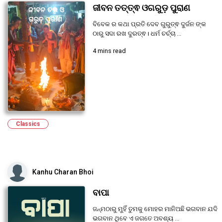
ଜୀବନ ତତ୍ତ୍ଵ ଓଗରୁଡ଼ ପୁରାଣ
ବିବେକ ର କଥା ପ୍ରତି ଦେବ ଗୁରୁତ୍ଵ ଦୁର୍ଜନ ଙ୍କ
ଠାରୁ ସଦା ରଖ ଦୁରତ୍ଵ। ଧର୍ମ ଚର୍ଚ୍ଚା ...
4 mins read
Classics
Kanhu Charan Bhoi
ବାପା
ଜନ୍ମଠାରୁ ମୁହିଁ ତୁମକୁ ମୋହର ମାନିଅଛି ଭଗବାନ ଯଦି
ଭଗବାନ ଥିବେ ଏ ଜଗତେ ଅବଶ୍ୟ ...