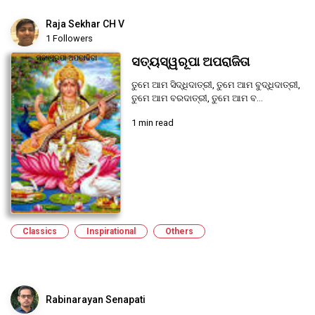
Raja Sekhar CH V
1 Followers
ସତ୍ୟସ୍ୱରୂପା ଅପରାଜିତା
ତୁମେ ଆମ ସିଦ୍ଧିଦାତ୍ରୀ, ତୁମେ ଆମ ବୁଦ୍ଧିଦାତ୍ରୀ,
ତୁମେ ଆମ ବରଦାତ୍ରୀ, ତୁମେ ଆମ ବ...
1 min read
Classics
Inspirational
Others
Rabinarayan Senapati