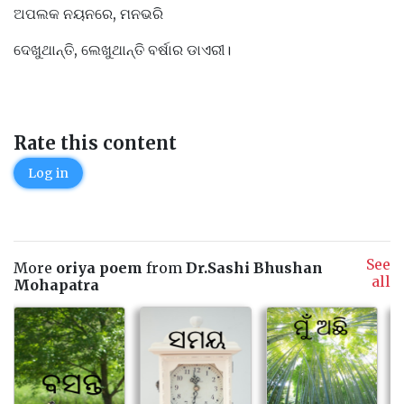
ଅପଲକ ନୟନରେ, ମନଭରି
ଦେଖୁଥାନ୍ତି, ଲେଖୁଥାନ୍ତି ବର୍ଷାର ଡାଏରୀ।
Rate this content
Log in
See
More
oriya poem
from
Dr.Sashi Bhushan
all
Mohapatra