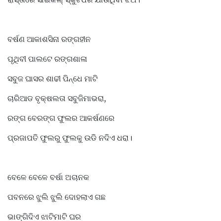
ବର୍ଷଣ ଆକାଶସିନା ରଙ୍ଗହୀନ
ପୃଥିବୀ ପାଲଟେ ରଙ୍ଗଶାଳା
ସବୁଜ ଘାସର ଶାଢୀ ପିନ୍ଧେ ମାଟି
ଚାରିଆଡ ବୃକ୍ଷଲତା ସବୁଜିମାଭରା,
ରଙ୍ଗ ବେରଙ୍ଗ ଫୁଲର ଆକର୍ଷଣରେ
ପ୍ରଜାପତି ଫୁଲରୁ ଫୁଲକୁ ଉଡି ନଦିଏ ଧରା।
ବେଳେ ବେଳେ ବର୍ଷା ଅଚାନକ
ପବନରେ ଝୁଲି ଝୁଲି ଦୋହଲାଏ ଗଛ
ଭାଙ୍ଗିଦିଏ ଝାଟିମାଟି ଘର