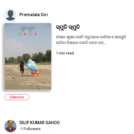
Premalata Giri
ସ୍ମୁତି ସ୍ମୁତି
ସଂସାର ସୂତାର ନୋଟି ଅଡୁଆରେ କାନିଖାଏ ସଦାଗୁଡି
ଉଡିବା ନିଶାରେ ଚଇତି ପବନ ପତ୍...
1 min read
Classics
DILIP KUMAR SAHOO
-1 Followers