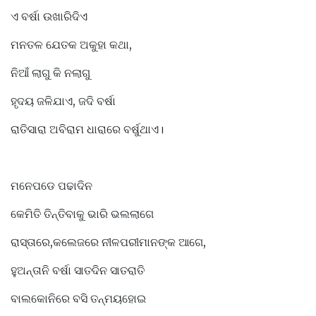
ଏ ବର୍ଷା ଉଖାରିଦିଏ
ମନତଳ ଯେତକ ଅକୁହା କଥା,
ନିଆଁ ଲାଗୁ କି ନଲାଗୁ
ହୃଦୟ ଜଳିଯାଏ, ଜଦି ବର୍ଷା
ରାତିସାରା ଅବିରାମ ଧାରାରେ ବର୍ଷୁଥାଏ।
ମନେପଡେ ପଢାଦିନ
କେମିତି ତିନ୍ତିବାକୁ ଭାରି ଭଲଲାଗେ
ରାସ୍ତାରେ,କଲେଜରେ ନୀଳପରୀମାନଙ୍କ ଆଗେ,
ହୁଅନ୍ତାନି ବର୍ଷା ସାତଦିନ ସାତରାତି
ବାଲକୋନିରେ ବସି ତନ୍ମୟହୋଇ