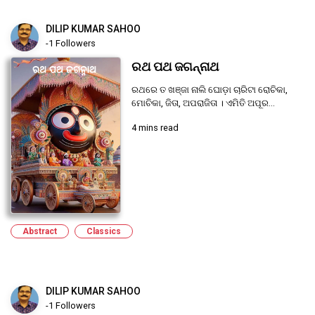
DILIP KUMAR SAHOO
-1 Followers
ରଥ ପଥ ଜଗନ୍ନାଥ
ରଥରେ ତ ଖଞ୍ଜା ନାଲି ଘୋଡ଼ା ଚାରିଟା ରୋଚିକା,
ମୋଚିକା, ଜିତା, ଅପରାଜିତା । ଏମିତି ଅପୂର...
4 mins read
Abstract
Classics
DILIP KUMAR SAHOO
-1 Followers