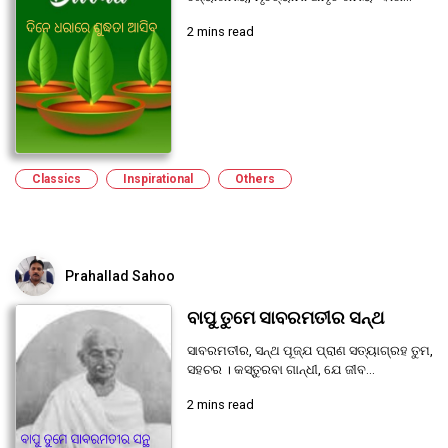
2 mins read
Classics
Inspirational
Others
Prahallad Sahoo
ବାପୁ ତୁମେ ସାବରମତୀର ସନ୍ଥ
ସାବରମତୀର, ସନ୍ଥ ପୂଜ୍ଯ ପ୍ରାଣ ସତ୍ୟାଗ୍ରହ ତୁମ,
ସହଚର । କସ୍ତୁରବା ଗାନ୍ଧୀ, ଯେ ଜୀବ...
2 mins read