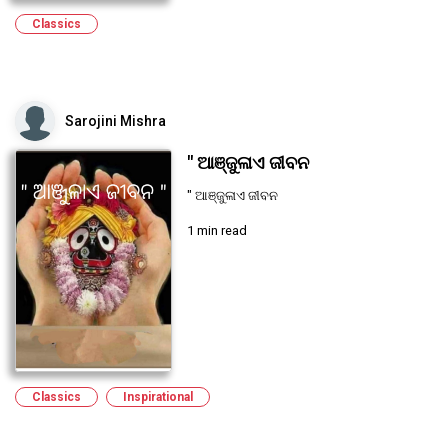
Classics
Sarojini Mishra
" ଆଞ୍ଜୁଳାଏ ଜୀବନ
" ଆଞ୍ଜୁଳାଏ ଜୀବନ
1 min read
Classics
Inspirational