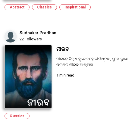
Abstract
Classics
Inspirational
Sudhakar Pradhan
22 Followers
ନୀରବ
ନୀରବେ ନିରାଶ ହୃଦେ ବହେ ଦୀର୍ଘଶ୍ବାସ, ସୁଖେ ଦୁଃଖ
ପରାଣର ନୀରବ ଆଶ୍ବାସ
1 min read
Classics