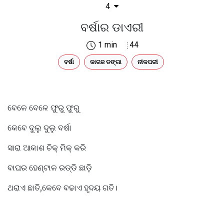
4
ବର୍ଷାର ଡାଏରୀ
1 min
44
ବର୍ଷା
କାଗଜ ଡଙ୍ଗା
ନୀଳପରୀ
ବେଳେ ବେଳେ ଫୁରୁ ଫୁରୁ
କେବେ ଦୁଲୁ ଦୁଲୁ ବର୍ଷା
ସାରା ଆକାଶ ଚିକ୍ ମିକ୍ କରି
ବାଘର ହେଣ୍ଟାଳ ରଡ୍ଡି ଛାଡ଼ି
ଥରାଏ ଛାତି,କେବେ ବଢାଏ ହୃଦୟ ଗତି।