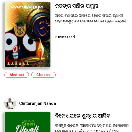
ଜଡଙ୍ଗ ସାହିର ଯମୁନା
ଅଳ୍ପ ବୟସରେ ଦାସ ଯେ ହେଲେ ସଂସାର ତ୍ୟାଗୀ
ମହାପ୍ରଭୁଙ୍କର ସେବାରେ ଦେଲେ ପ୍ରାଣ ଉତ୍ସର୍ଗୀ।
...
5 mins read
Abstract
Classics
Chittaranjan Nanda
ଦିନେ ଧରାରେ ଶୁଦ୍ଧତା ଆସିବ
ସଂସ୍କୃତ ଶ୍ଲୋକ "ଅସୋତମା ସଦ୍ ଗମୟ ତମୋସେମା
ର୍ଜ୍ୟୋଗମୟ, ମୃର୍ତ୍ୟୋମା ଅମୃତ ଗମୟ" ବାଣ...