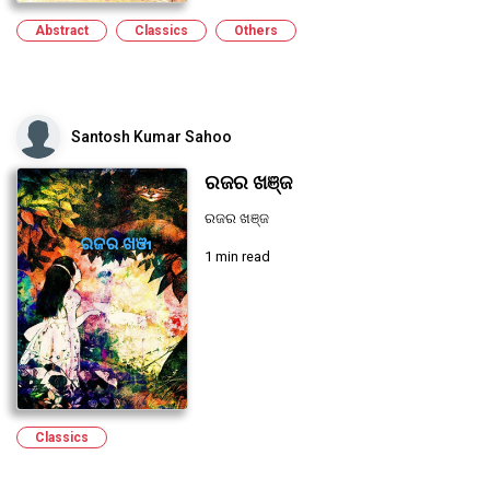
Abstract
Classics
Others
Santosh Kumar Sahoo
ରଜର ଖଞ୍ଜ
ରଜର ଖଞ୍ଜ
1 min read
Classics