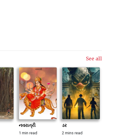
See all
નવરાત્રી
ડર
ચંપા
1 min read
2 mins read
1 min read