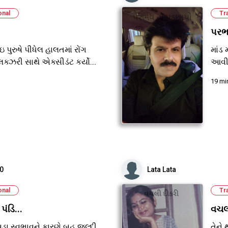
onal
Tr
પરભ
ઇ પુરુષે પીધેલ હાલતમાં રોંગ
માંડ
ક્ઝરી સાથે એક્સીડંટ કર્યો....
આવી 
19 mi
0
Lata Lata
onal
Tr
પંડિ...
વચલ
ા સ્વભાવને કારણે બહુ જલ્દી
તેને 