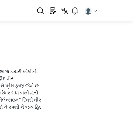
 આજે ડાયરી ખોલીને
હીદ વીર
પ્રેમ કૃષ્ણ જેવો છે.
ખરેખર રાધા બની હતી.
ેલેન્ટાઇન" દિવસે વીર
ને સ્પર્શી ને જય હિંદ