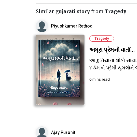
Similar
gujarati story
from
Tragedy
Piyushkumar Rathod
Tragedy
અધૂરા પ્રેમની વાર્તા...
આ દુનિયાના લોકો સાચા
? કેમ બે પ્રેમી યુગલોને જ
6 mins read
Ajay Purohit