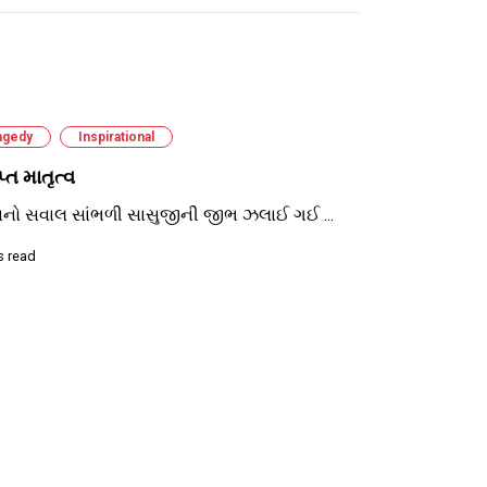
agedy
Inspirational
્ત માતૃત્વ
નો સવાલ સાંભળી સાસુજીની જીભ ઝલાઈ ગઈ ...
s read