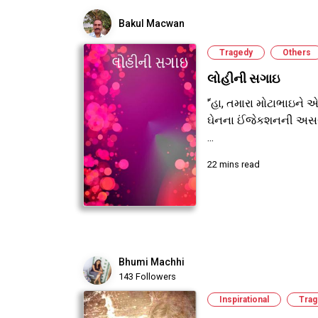
Bakul Macwan
Tragedy
Others
લોહીની સગાઇ
'‘હા, તમારા મોટાભાઇને એઈ
ઘેનના ઈંજેકશનની અસ
...
22 mins read
Bhumi Machhi
143 Followers
Inspirational
Trag