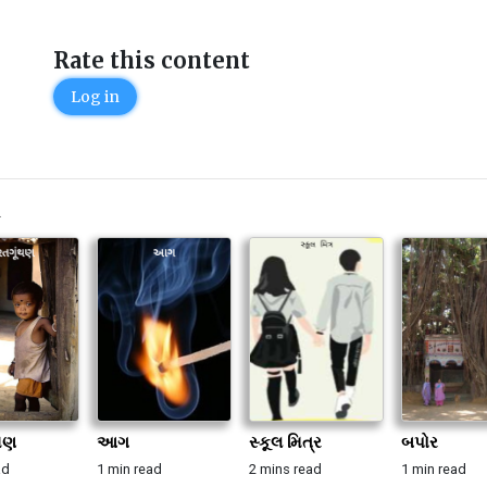
Rate this content
Log in
K
થણ
આગ
સ્કૂલ મિત્ર
બપોર
ad
1 min read
2 mins read
1 min read