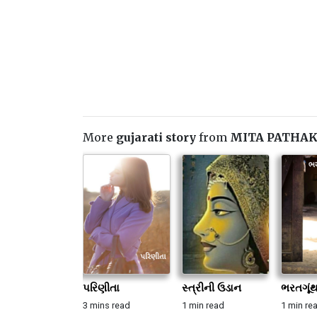
More
gujarati story
from
MITA PATHA
પરિણીતા
સ્ત્રીની ઉડાન
ભરતગૂં
3 mins read
1 min read
1 min re