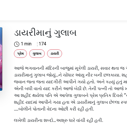
ડાયરીમાનું ગુલાબ
1 min
174
પ્રેમ
ગુલાબ
ડાયરી
આજે ભગવાનની મંદિરની બાજુમાં મૂકેલી ડાયરી, સવાર થતા જ
ડાયરીમાનું ગુલાબ જોયું...ને ચોંધાર આંસુ નીર બની છલકાયા. શ
જવાન જતા જતા યાદગીરી આપીને ગયો હતો. અને કહ્યું હતું મારો 
એની બધી વાતો યાદ કરીને આજે બેઠી છે. તેની પત્ની તો આજે 
આ શહીદ થયેલા પતિ એ આપેલા ગુલાબને પ્રેમ પ્રતિક દિવસે "વ
શહીદ યાદમાં આપીને ગયા હતા એ ડાયરીમાનું ગુલાબ છેલ્લા સ્પર્શ 
.....બોલીને પોતાની વેદના ઓછી કરી રહી હતી.
લખેલી ડાયરીના શબ્દો...અશ્રુ ધારે વાંચી રહી હતી.