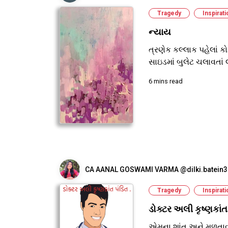
Tragedy
Inspirati
ન્યાય
ત્રણેક કલ્લાક પહેલાં કો
સાઇડમાં બુલેટ ચલાવતાં લ
6 mins read
CA AANAL GOSWAMI VARMA @dilki.batein3
Tragedy
Inspirati
ડોક્ટર અલી કૃષ્ણકાંત 
એમના શાંત અને મળતાવડ