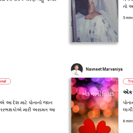
તો આ
5 min
Navneet Marvaniya
onal
Tr
એક 
ઓએ આ દેશ માટે પોતાનો જાન
પોતાન
ના નરભક્ષકોએ મારી અસમત આ
લાગી.
6 min