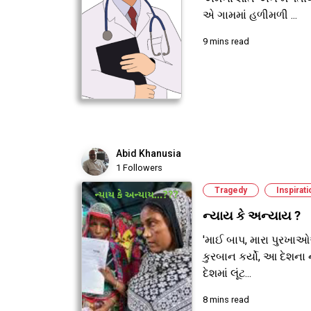
એ ગામમાં હળીમળી ...
9 mins read
Abid Khanusia
1 Followers
Tragedy
Inspirati
ન્યાય કે અન્યાય ?
'માઈ બાપ, મારા પુરખા
કુરબાન કર્યો, આ દેશ
દેશમાં લૂંટ...
8 mins read