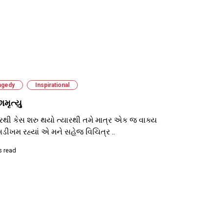
agedy
Inspirational
ામૃત્યુ
રથી કેસ શરુ થયો ત્યારથી તમે માત્ર એક જ વાક્ય
ડીખમ રહ્યાં એ મને સહેજ વિચિત્ર ..
s read