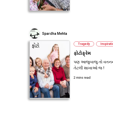
Spardha Mehta
Tragedy
Inspirati
ફોટોફ્રેમ
પણ આજુબાજુ તો વતનન
તેટલી શાખાઓ જ !
2 mins read