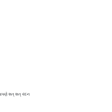
આપણે શત્ શત્ વંદન