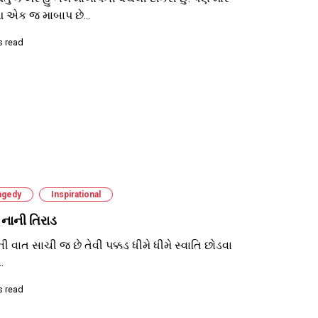
 એક જ માબાપ છે...
s read
agedy
Inspirational
નાની તિરાડ
ી વાત સાચી જ છે તેવી પક્કડ ધીમે ધીમે સ્વાતિ છોડવા
.
s read