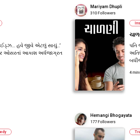
Mariyam Dhupli
310 Followers
Ins
ચાળ
ડ્ઝ.... હવે જીવે એટલું સાચું...’
પતિ 
ર ઓસરતાં આકાશ અર્ધજાગ્રત
અતિઉ
બધીજ
4 min
Hemangi Bhogayata
177 Followers
edy
Tr