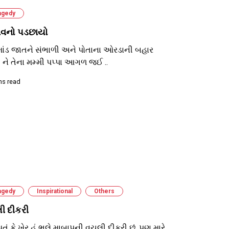
agedy
વનો પડછાયો
 માંડ જાતને સંભાળી અને પોતાના ઓરડાની બહાર
ને તેના મમ્મી પપ્પા આગળ જઈ ..
ns read
agedy
Inspirational
Others
ી દીકરી
થતું કે ખેર હું ભલે માબાપની વચલી દીકરી છું. પણ મારે