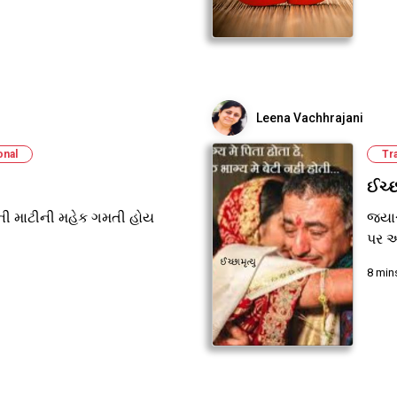
Leena Vachhrajani
onal
Tr
ઈચ્છ
ી માટીની મહેક ગમતી હોય
જ્યા
પર અ
8 min