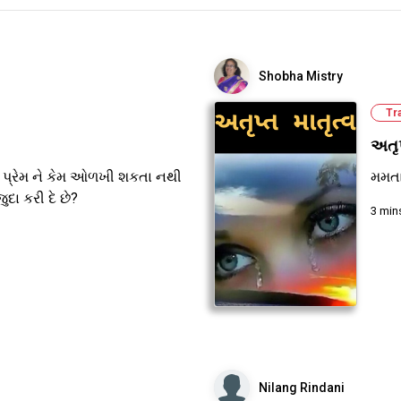
Shobha Mistry
Tr
અતૃપ
 પ્રેમ ને કેમ ઓળખી શકતા નથી
મમતા
ુદા કરી દે છે?
3 min
Nilang Rindani