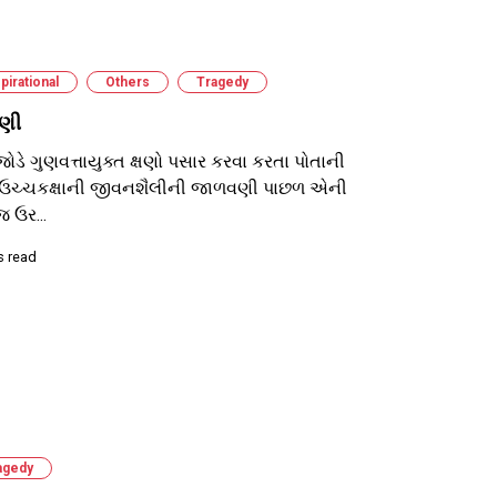
pirational
Others
Tragedy
ણી
જોડે ગુણવત્તાયુક્ત ક્ષણો પસાર કરવા કરતા પોતાની
ચ્ચકક્ષાની જીવનશૈલીની જાળવણી પાછળ એની
 ઉર...
s read
agedy