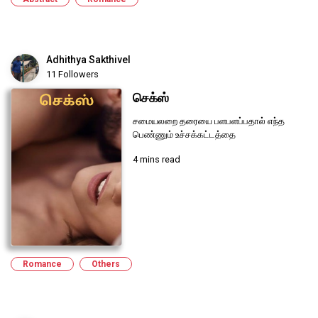
Adhithya Sakthivel
11 Followers
செக்ஸ்
சமையலறை தரையை பளபளப்பதால் எந்த
பெண்ணும் உச்சக்கட்டத்தை
4 mins read
Romance
Others