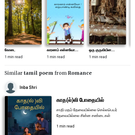
கோடை
காரணம் என்னவோ...
ஒரு குருவியின...
கி
1 min read
1 min read
1 min read
1 
Similar
tamil poem
from
Romance
Inba Shri
காத(ல்)லி போதையில்
சாதி மதம் தேவையில்லை செல்லபெயர்
தேவையில்லை சின்ன சண்டைகள்
1 min read