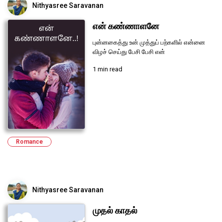
Nithyasree Saravanan
என் கண்ணாளனே
புன்னகைத்து உன் முத்துப் பற்களில் என்னை
விழச் செய்து பேசி பேசி என்
1 min read
Romance
Nithyasree Saravanan
முதல் காதல்