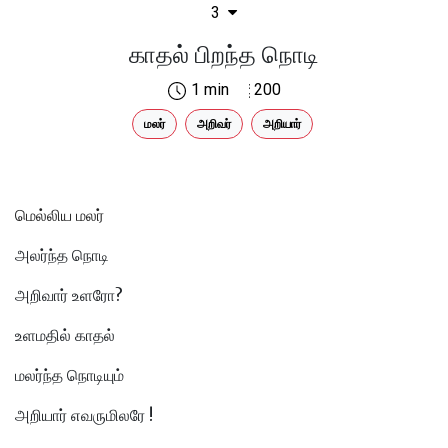
3
காதல் பிறந்த நொடி
1 min
200
மலர்
அறிவர்
அறியார்
மெல்லிய மலர்
அலர்ந்த நொடி
அறிவார் உளரோ?
உளமதில் காதல்
மலர்ந்த நொடியும்
அறியார் எவருமிலரே !