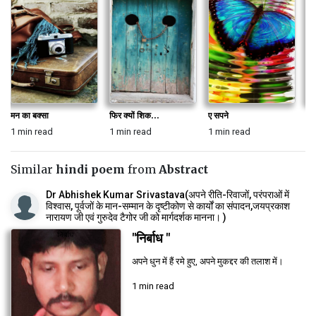
मन का बक्सा
फिर क्यों शिक...
ए सपने
भट
1 min read
1 min read
1 min read
1 
Similar
hindi poem
from
Abstract
Dr Abhishek Kumar Srivastava(अपने रीति-रिवाजों, परंपराओं में
विश्वास, पूर्वजों के मान-सम्मान के दृष्टीकोण से कार्यों का संपादन,जयप्रकाश
नारायण जी एवं गुरुदेव टैगोर जी को मार्गदर्शक मानना। )
"निर्बाध "
अपने धुन में हैं रमे हुए, अपने मुकद्दर की तलाश में।
1 min read