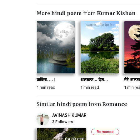
More
hindi poem
from
Kumar Kishan
कविता. ...।
अल्फाज... देश...
मेरे अल्फ
1 min read
1 min read
1 min re
Similar
hindi poem
from
Romance
AVINASH KUMAR
3 Followers
Romance