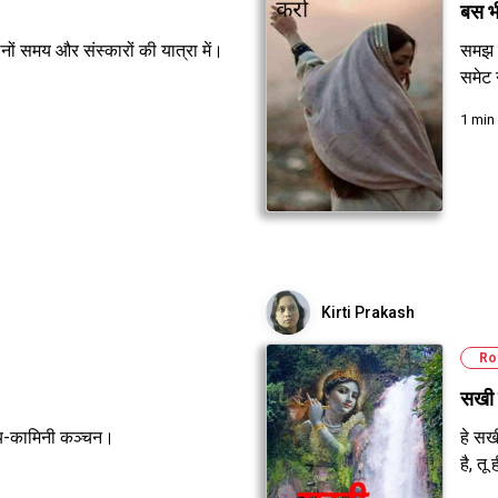
बस भ
ों समय और संस्कारों की यात्रा में।
समझ नह
समेट 
1 min
Kirti Prakash
Ro
सखी
 काव्य-कामिनी कञ्चन।
हे सखी
है, त