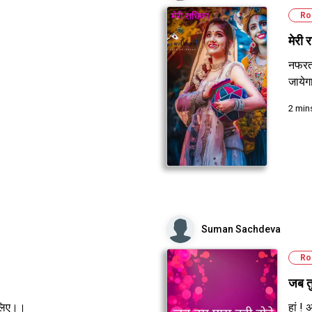
Ro
मेरी 
नफरतो
जायेग
2 min
Suman Sachdeva
Ro
जब तु
 लिए।।
हां ! 