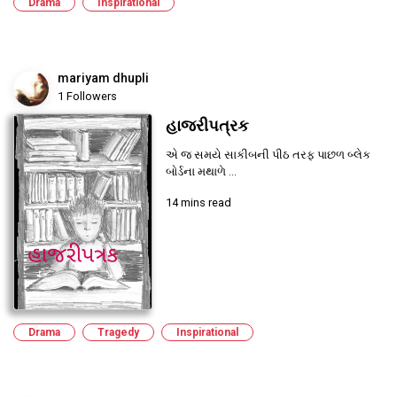
Drama
Inspirational
mariyam dhupli
1 Followers
હાજરીપત્રક
એ જ સમયે સાકીબની પીઠ તરફ પાછળ બ્લેક
બોર્ડના મથાળે ...
14 mins read
Drama
Tragedy
Inspirational