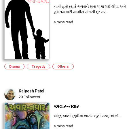
નાનો હતો ત્યારે ભગવાને મારા પપ્પા લઈ લીધા અને
હવે તમે મારી મમ્મીને મારાથી દૂર કર...
6 mins read
Drama
Tragedy
Others
Kalpesh Patel
20 Followers
અવાર-નવાર
બીજી બોલી જીવીના ભાગ્ય ખૂલી ગયા, એ તો ...
6 mins read