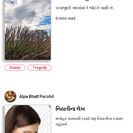
પપ્પાજીની આંખોમાં તે જોઈને પાણી તો ..
6 mins read
Drama
Tragedy
Alpa Bhatt Purohit
નિયતીના લેખ
મનોહર સમસમી રહ્યો પણ નિયતીના રડમસ
ચહેરાને ..