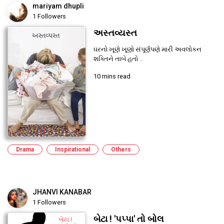
mariyam dhupli
1 Followers
અસ્તવ્યસ્ત
ઘરનો ખૂણે ખૂણો સંપૂર્ણપણે મારી અવલોકન
શક્તિને તાબે હતો ..
10 mins read
Drama
Inspirational
Others
JHANVI KANABAR
1 Followers
બેટા ! 'પપ્પા' તો બોલ