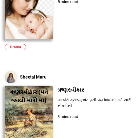
8 mins read
Drama
Sheetal Maru
ઋણસ્વીકાર
એ પોતે ગ્રેજ્યુએટ હતી પણ શિવાની માટે સારી
નોકરીની ..
3 mins read