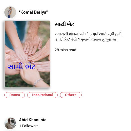
"Komal Deriya"
સાચી ભેટ
ન્યાયની શોધમાં આંખો સંપૂર્ણ થાકી ચૂકી હતી,
'સાચીભેટ' કેવી ? પ્રશ્નનો જવાબ હજુય અ...
28 mins read
Drama
Inspirational
Others
Abid Khanusia
1 Followers