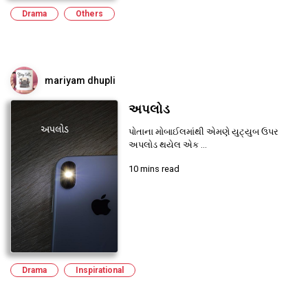
Drama
Others
mariyam dhupli
અપલોડ
પોતાના મોબાઈલમાંથી એમણે યુટ્યુબ ઉપર
અપલોડ થયેલ એક ...
10 mins read
Drama
Inspirational