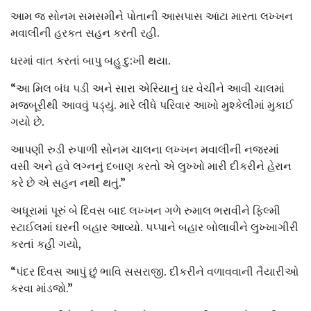
આમ જ સોનમ સમસમીને પોતાની આસપાસ આંટા મારતા લખ્ખન
મવાલીની હરકત સહન કરતી રહી.
ઘરમાં વાત કરતાં બાપુ બહુ દુ:ખી થયા.
“આ મિલ બંધ પડી અને સારા એરિયાનું ઘર વેચીને આવી ચાલમાં
મજબૂરીથી આવવું પડ્યું. મારે લીધે પરિવાર આખો મુશ્કેલીમાં મુકાઈ
ગયો છે.
આપણી રુડી રુપાળી સોનમ ચાલના લખ્ખન મવાલીની નજરમાં
વસી અને હવે લગ્નનું દબાણ કરતો એ લુખ્ખો મારી દીકરીને હેરાન
કરે છે એ સહન નથી થતું.”
અધૂરામાં પૂરું બે દિવસ બાદ લખ્ખન ગળે રુમાલ ભરાવીને ફિલ્મી
સ્ટાઈલમાં ઘરની બહાર આવ્યો. પપ્પાને બહાર બોલાવીને લુખ્ખાગીરી
કરતાં કહી ગયો,
“પંદર દિવસ આપું છું ભાવિ સસરાજી. દીકરીને વળાવવાની તૈયારીઓ
કરવા માંડજો.”