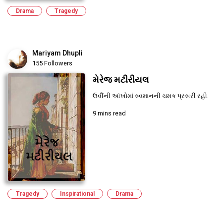
Drama
Tragedy
Mariyam Dhupli
155 Followers
મેરેજ મટીરીયલ
ઉર્વીની આંખોમાં સ્વમાનની ચમક પ્રસરી રહી.
9 mins read
Tragedy
Inspirational
Drama