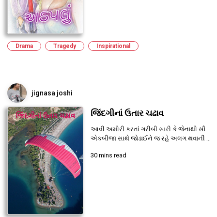
Drama
Tragedy
Inspirational
jignasa joshi
જિંદગીનાં ઉતાર ચઢાવ
આવી અમીરી કરતાં ગરીબી સારી કે જેનાથી સૌ
એકબીજા સાથે જોડાઈને જ રહે અલગ થવાની ...
30 mins read