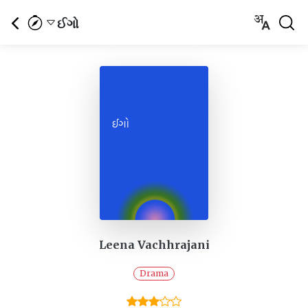
ઈગો
Leena Vachhrajani
Drama