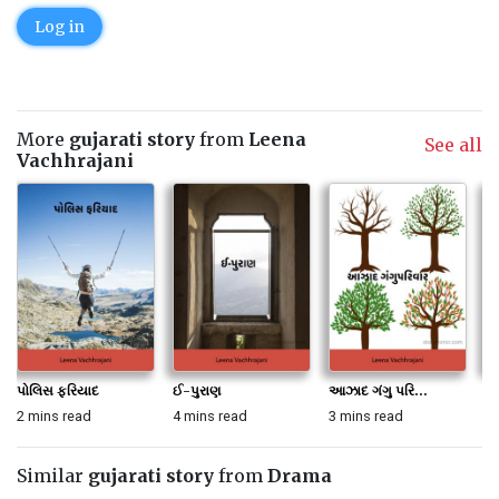
Log in
More
gujarati story
from
Leena
See all
Vachhrajani
પોલિસ ફરિયાદ
ઈ-પુરાણ
આઝાદ ગંગુ પરિ...
જા
2 mins read
4 mins read
3 mins read
2 
Similar
gujarati story
from
Drama