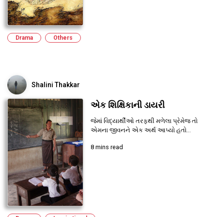
Drama
Others
Shalini Thakkar
એક શિક્ષિકાની ડાયરી
જેમાં વિદ્યાર્થીઓ તરફથી મળેલા પ્રેમેજ તો
એમના જીવનને એક અર્થ આપ્યો હતો...
8 mins read