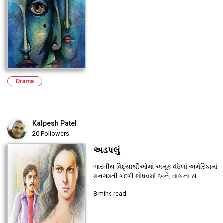
Drama
Kalpesh Patel
20 Followers
અડપલું
ભારતીય વિદ્યાર્થીઓમાં અમૂક વંઠેલાં અમેરિકામાં
મનગમતી ગંદગી શોધવમાં અને, વાસના સં...
8 mins read