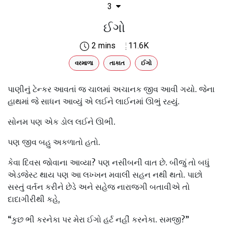
3
ઈગો
2 mins
11.6K
વરમાળા
તાકાત
ઈગો
પાણીનું ટેન્કર આવતાં જ ચાલમાં અચાનક જીવ આવી ગયો. જેના
હાથમાં જે સાધન આવ્યું એ લઈને લાઈનમાં ઊભું રહ્યું.
સોનમ પણ એક ડોલ લઈને ઊભી.
પણ જીવ બહુ અકળાતો હતો.
કેવા દિવસ જોવાના આવ્યા? પણ નસીબની વાત છે. બીજું તો બધું
એડજેસ્ટ થાય પણ આ લખ્ખન મવાલી સહન નથી થતો. પાછો
સસ્તું વર્તન કરીને છેડે અને સહેજ નારાજગી બતાવીએ તો
દાદાગીરીથી કહે,
“કુછ ભી કરનેકા પર મેરા ઈગો હર્ટ નહીં કરનેકા. સમજી?”