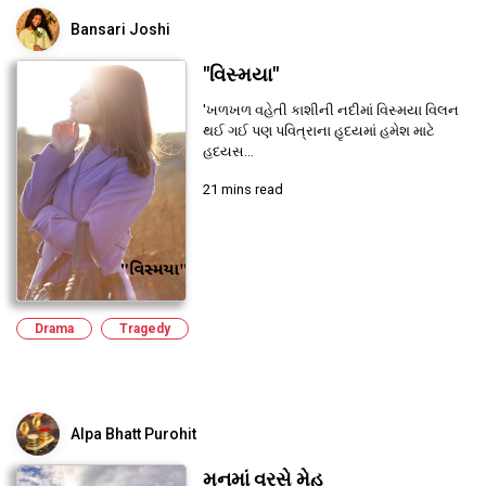
Bansari Joshi
"વિસ્મયા"
'ખળખળ વહેતી કાશીની નદીમાં વિસ્મયા વિલન
થઈ ગઈ પણ પવિત્રાના હૃદયમાં હમેશ માટે
હદયસ...
21 mins read
Drama
Tragedy
Alpa Bhatt Purohit
મનમાં વરસે મેહ