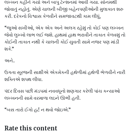
લખ્ખન કહીને ગયો અને બાપુ ટેન્શનમાં આવી ગયા. સોનમથી
જોવાતું નહોતું. એણે ચાલની બીજી બહેનપણીઓની મુલાકાત શરુ
કરી. દરેકનો વિશ્વાસ કેળવીને સમજાવટથી કામ લીધું,
“જુઓ સખીઓ, એક એક અને અલગ રહેશું તો કોઈ પણ લખ્ખન
જેવો લુખ્ખો લાભ લઈ જશે. હાથમાં હાથ ભરાવીને તાકાત કેળવશું તો
કોઈની તાકાત નથી કે ચાલની કોઈ યુવતી સામે નજર પણ માંડી
શકે.”
અને..
ઉગતા સૂરજની સાક્ષીએ એકમેકની હથેળીમાં હથેળી ભેળવીને નારી
શક્તિએ શપથ લીધા.
પંદર દિવસ પછી મંડપમાં નવવધૂનો શણગાર કરેલી પાંચ કન્યાઓ
લખ્ખનની સામે વરમાળા લઇને ઊભી હતી.
“બસ તારો ઈગો હર્ટ ન થવો જોઇએ.”
Rate this content