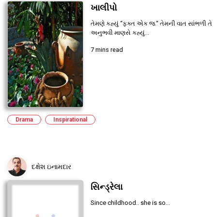
ખાલીપો
તેમણે કહ્યું “ફક્ત એક જ.“ તેમની વાત સાંભળી તે
અનુભવી માણસે કહ્યું...
7 mins read
Drama
Inspirational
દક્ષેશ ઇનામદાર
સિન્ડ્રેલા
Since childhood.. she is so...