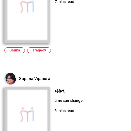
7 mins read
Drama
Tragedy
Sapana Vijapura
વક્ત
time can change..
3 mins read