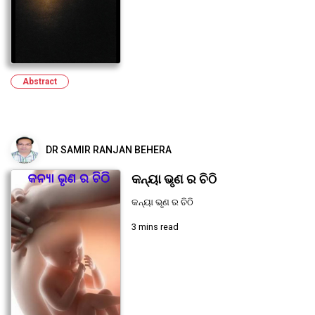
Abstract
DR SAMIR RANJAN BEHERA
କନ୍ୟା ଭୃଣ ର ଚିଠି
କନ୍ୟା ଭୃଣ ର ଚିଠି
3 mins read