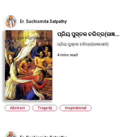
Er. Suchismita Satpathy
ପ୍ରିୟ ପୁସ୍ତକ ଚରିତ୍ର(ଜାଜ୍ଞ...
ପ୍ରିୟ ପୁସ୍ତକ ଚରିତ୍ର(ଜାଜ୍ଞସେନୀ)
4 mins read
Abstract
Tragedy
Inspirational