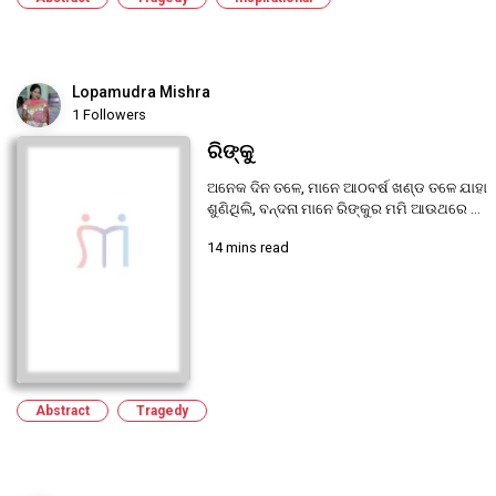
Lopamudra Mishra
1 Followers
ରିଙ୍କୁ
ଅନେକ ଦିନ ତଳେ, ମାନେ ଆଠବର୍ଷ ଖଣ୍ଡ ତଳେ ଯାହା
ଶୁଣିଥିଲି, ବନ୍ଦନା ମାନେ ରିଙ୍କୁର ମମି ଆଉଥରେ ...
14 mins read
Abstract
Tragedy