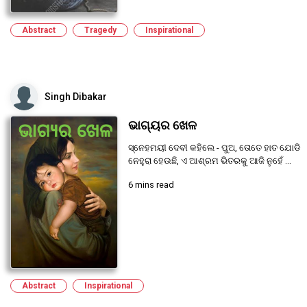
Abstract
Tragedy
Inspirational
Singh Dibakar
ଭାଗ୍ୟର ଖେଳ
ସ୍ନେହମୟୀ ଦେବୀ କହିଲେ - ପୁଅ, ତୋତେ ହାତ ଯୋଡି
ନେହୁରା ହେଉଛି, ଏ ଆଶ୍ରମ ଭିତରକୁ ଆଜି ନୁହେଁ ...
6 mins read
Abstract
Inspirational