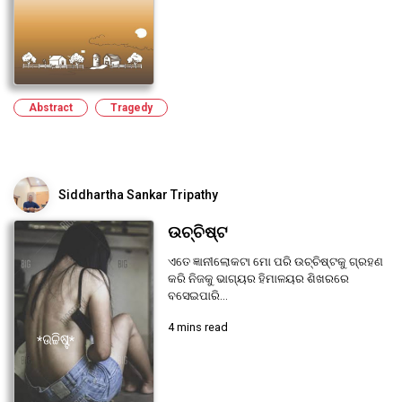
Abstract
Tragedy
Siddhartha Sankar Tripathy
ଉଚ୍ଚିଷ୍ଟ
ଏତେ ଜ୍ଞାନୀଲୋକଟା ମୋ ପରି ଉଚ୍ଚିଷ୍ଟକୁ ଗ୍ରହଣ
କରି ନିଜକୁ ଭାଗ୍ୟର ହିମାଳୟର ଶିଖରରେ
ବସେଇପାରି...
4 mins read