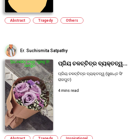
Abstract
Tragedy
Others
Er. Suchismita Satpathy
ପ୍ରିୟ ଚଳଚ୍ଚିତ୍ର ବ୍ୟକ୍ତତ୍ୱ...
ପ୍ରିୟ ଚଳଚ୍ଚିତ୍ର ବ୍ୟକ୍ତତ୍ୱ (ସୁଶାନ୍ତ ସିଂ
ରାଜପୁତ)
4 mins read
Abstract
Tragedy
Inspirational