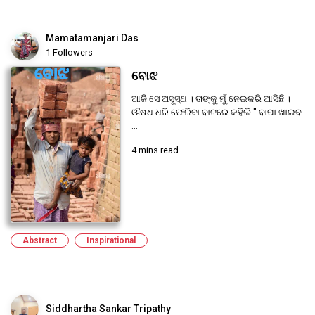
Mamatamanjari Das
1 Followers
ବୋଝ
ଆଜି ସେ ଅସୁସ୍ଥ । ତାଙ୍କୁ ମୁଁ ନେଇକରି ଆସିଛି ।
ଔଷଧ ଧରି ଫେରିବା ବାଟରେ କହିଲି " ବାପା ଖାଇବ
...
4 mins read
Abstract
Inspirational
Siddhartha Sankar Tripathy