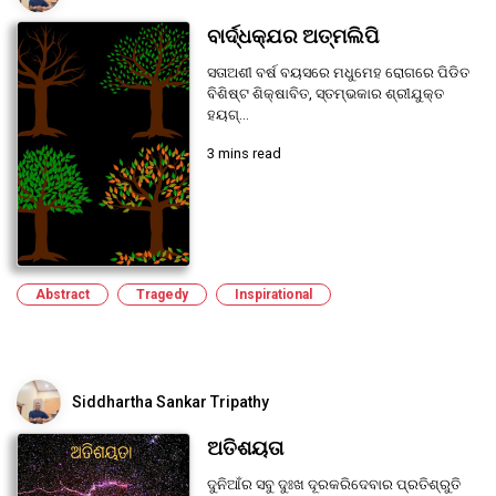
ବାର୍ଦ୍ଧକ୍ଯର ଅତ୍ମଲିପି
ସତାଅଶୀ ବର୍ଷ ବୟସରେ ମଧୁମେହ ରୋଗରେ ପିଡିତ
ବିଶିଷ୍ଟ ଶିକ୍ଷାବିତ, ସ୍ତମ୍ଭକାର ଶ୍ରୀଯୁକ୍ତ
ହୟଗ୍...
3 mins read
Abstract
Tragedy
Inspirational
Siddhartha Sankar Tripathy
ଅତିଶୟତା
ଦୁନିଆଁର ସବୁ ଦୁଃଖ ଦୂରକରିଦେବାର ପ୍ରତିଶ୍ରୁତି