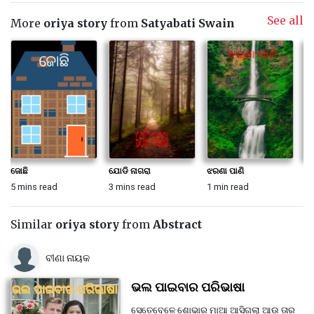
See all
More
oriya story
from
Satyabati Swain
ଜୋଛି
ଯୋଡି ନାଗରା
ଝରଣା ପାଣି
ନି
5 mins read
3 mins read
1 min read
3 
Similar
oriya story
from
Abstract
ବୀଣା ନାୟକ
ଭଲ ପାଇବାର ପରିଭାଷା
ସେତେବେଳେ ଶୋଭାର ମାଆ ଆସିଗଲା ଆଉ ତାର