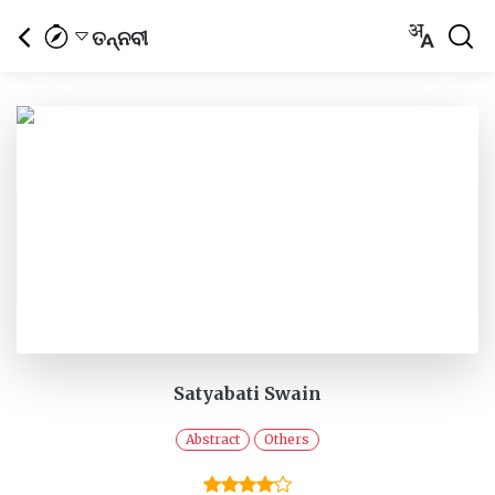
ତନ୍ନବୀ
Satyabati Swain
Abstract
Others