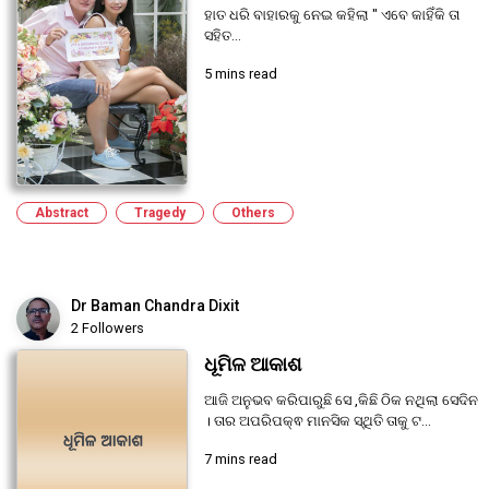
ହାତ ଧରି ବାହାରକୁ ନେଇ କହିଲା " ଏବେ କାହିଁକି ତା
ସହିତ...
5 mins read
Abstract
Tragedy
Others
Dr Baman Chandra Dixit
2 Followers
ଧୂମିଳ ଆକାଶ
ଆଜି ଅନୁଭବ କରିପାରୁଛି ସେ ,କିଛି ଠିକ ନଥିଲା ସେଦିନ
। ତାର ଅପରିପକ୍ଵ ମାନସିକ ସ୍ଥିତି ତାକୁ ଟ...
7 mins read