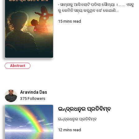
- ସାମ୍ନାକୁ ଆସି ଲୋଟି ପଡିଲା ସୌମ୍ୟା । ... ... ଏସବୁ
କୁ କେମିତି ସହ୍ୟ କରୁଥିବ ସେ' କେଯାଣି...
15 mins read
Abstract
Aravinda Das
375 Followers
ଇନ୍ଦ୍ରଧନୁର ପ୍ରତିବିମ୍ବ
ଇନ୍ଦ୍ରଧନୁର ପ୍ରତିବିମ୍ବ
12 mins read