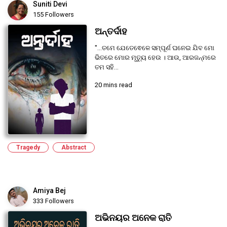
Suniti Devi
155 Followers
ଅନ୍ତର୍ଦାହ
"...ତମେ ଯେତେଵେଳେ ସମ୍ପୂର୍ଣ ଘନେଇ ଯିବ ମୋ
ଭିତରେ ମୋର ମୃତ୍ୟୁ ହେଉ । ଆଉ, ଆରଜନ୍ମରେ
ତମ ସହି...
20 mins read
Tragedy
Abstract
Amiya Bej
333 Followers
ଅଭିନୟର ଅନେକ ରାତି