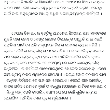
ଅଧିକାର ଅଛି ଏଇଟି ସେ ଶିଖାଇଛି । ଅନାଥ ଆଶ୍ରମର ଝିଅ ମାନଙ୍କର
ବି ମନ ଅଛି । କିଛି ହେବାର ସ୍ୱପ୍ନ ଅଛି ତାହା ତନ୍ନବୀ ପଢ଼ିଛି । ସେଇଥି
ପାଇଁ ତ ତା ଅନୁଷ୍ଠାନର ଅଧାରୁ ଅଧିକ ଅନାଥ,ଦିବ୍ୟାଙ୍ଗ କର୍ମଚାରୀ ।
ହେୟାର ଡିଜାଇନ୍ ର ବୃତ୍ତିକୁ ଆପଣେଇ ନିଃସହାୟ ନାରୀ ମାନଙ୍କର
ମୁକ୍ତି ଦାତା ହେବା ଓ ବେଷ୍ଟ୍ ହେୟାର ଡିଜାଇନ୍ ର ଆୱାର୍ଡ ପାଇ ଏଇଠି
ପହଂଚିବା ପାଇଁ ସେ ଅତି ମୂଲ୍ୟବାନ ଚିଜ ତା ଜୀବନର ତ୍ୟାଗ କରିଛି ।
ତ୍ୟାଗ କରିଛି ତା ଲଭ୍ ନୀଳ୍ ତା ମନର ମଣିଷ । ଯେ ଭାଓଲିନ୍ ବଜାଇଲେ
ସାରା ସହର ମନ୍ତ୍ର ମୁଗ୍ଧ ହୋଇଯାଏ । ଏମିତି ଗୋଟିର ବର୍ଷଣ ମୁଖର
ଶ୍ରାବଣ ରାତିରେ ହୋଟେଲ ମେ ଫେୟାର୍ ରେ ଭେଟ ହୋଇଥିଲା ନୀଳ୍
ତନ୍ନବୀର । ତା କର୍ମଚାରୀ ମାନେଯାଇଥିଲେ ହୋଟେଲ ସଜାଇବାକୁ । ଜଣେ
ନାମୀ ଷ୍ଟାର୍ ଙ୍କର ମ୍ୟାରେଜ ହେଉଥାଏ । ପଚାଶ ହଜାର ଟଙ୍କାର କାମ
। ତନ୍ନବୀ ନିର୍ଦ୍ଦେଶ ରେ ସାଜ ସଜା ହେଉଥାଏ । ସେଇଠି ନୀଳ୍ ଭାଓଲିନ୍
ବାଦକ ଯଦିଓ ପେଶାରେ ନୁହେଁ ତା ବନ୍ଧୁର ମ୍ୟାରେଜ ପାର୍ଟିରେ ବଜାଉଥାଏ
। କିନ୍ତୁ ନୀଳ୍ ଏପରି ଭାଓଲିନ୍ ବଜାଏ ଯେ ଯେ କେହି ଶୁଣିବ ତନ୍ମୟ
ହୋଇଯିବ । ହଜିଯିବ ସେଇ ଧୂନ୍ ର ମୂର୍ଚ୍ଛନାରେ ।