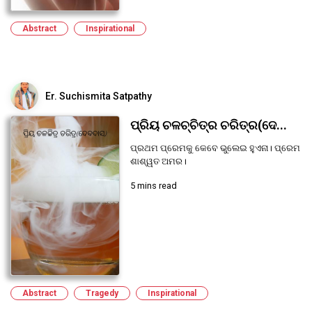
Abstract
Inspirational
Er. Suchismita Satpathy
ପ୍ରିୟ ଚଳଚ୍ଚିତ୍ର ଚରିତ୍ର(ଦେ...
ପ୍ରଥମ ପ୍ରେମକୁ କେବେ ଭୁଲେଇ ହୁଏନା। ପ୍ରେମ
ଶାଶ୍ୱତ ଅମର।
5 mins read
Abstract
Tragedy
Inspirational