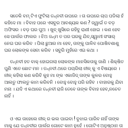
ସତେକି ବମ୍ ଟିଏ ଫୁଟିଲା ତନ୍ନବୀ ଉପରେ । ତା ଉପରେ ଚାପ ପଡିଲା ହଁ
କହିଦେ ମା । ବିବାହ ପରେ ଏସବୁର ଆବଶ୍ୟକ କଣ ? ଜ୍ୱାଇଁ ତ ବଡ଼
ଅଫିସର । ବଡ଼ ଘର ପୁଅ । ଖୁବ୍ ଖୁସିରେ ରହିବୁ ରାଣୀ ହୋଇ । କଣ ହେବ
ସେ ପାର୍ଲର ଫାଲର । ଝିଅ ଜନ୍ମ ତ ପର ଘରକୁ ଯିବ,ସ୍ୱାମୀ ସଂସାର୍
ନେଇ ଘର କରିବ । ପିଲା ଛୁଆର ମା ହେବ, ତାଙ୍କୁ ପାଳିବ ପୋଷିବଶାଶୁ
ଘର ଲୋକଙ୍କ ସେବା କରିବ । ସବୁରି ମୁହଁରେ ଏଇ କଥା ।
ତନ୍ନବୀ ହତ ବାକ୍ ହୋଇଗଲା ଲୋକଙ୍କ ମାନସିକତାକୁ ଜାଣି । ଶିକ୍ଷିତ
ପୁଣି ଏତେ ଛୋଟ ମନ । ତନ୍ନବୀ ଥରେ ପଚାରିଲା ନୀଳ୍ କୁ ଏ ବିଷୟରେ ।
ନୀଳ୍ କହିଲା କଣ କରିବି କୁହ ମା ଙ୍କ ଏକାଜିଦ୍ ତାଙ୍କ କୁଳର ବୋହୁ
ଆଲତୁ ଫାଲତୁ କାମ କରିବନି । ବୋହୁ ବୋହୁ ପରି ରହିବ । ବାହାରକୁ ଯିବା
ମନା । ଯଦି ଏ କଥାରେ ତନ୍ନବୀ ରାଜି ତେବେ ତାଙ୍କ ବିବାହ ହେବ,ନଚେତ
ନାହିଁ ।
ଓ ଏଇ ତାହେଲେ ନୀଳ୍ ର ଭଲ ପାଇବା ! ବୁଝାଇ ପାରିବ ନାହିଁ ତାଙ୍କ
ମାକୁ ଯେ ତନ୍ନବୀର ପାର୍ଲର ଗୋଟେ କାମ ନୁହେଁ । ଗୋଟିଏ ଅନୁଷ୍ଠାନ ତା