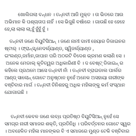
ଖୋଲିଗଲା ବନ୍ଧନ । ତନ୍ନବୀ ଆଜି ମୁକ୍ତ । ତା ଭିତରେ ଆଉ
ଅଭିମାନ କି ପଶ୍ଚାତାପ ନାହିଁ । ସେ ଭିଜୁଛି ବର୍ଷାରେ । ଗାଉଛି ହେ ହେହେ
ହେ,ଲା ଲାଲା ଲା,ହୁଁ ହୁଁହୁଁ ହୁଁ ।
ତନ୍ନବୀ ଜଣେ ବିୟୁଟିସିଆନ୍ । ଜଣେ ନାମୀ ଦାମୀ ହେୟାର ଡିଜାଇନର
ଷ୍ଟାର୍ । ଫ୍ରାନ୍ସ୍,ନେଦର୍ଲ୍ୟାଣ୍ଡ, ସ୍ୱିଜର୍ଲ୍ୟାଣ୍ଡ ,
ଇଂଲଣ୍ଡ,ଜର୍ମାନ,ଜାପାନ ପରି ଅଠରଟି ବିଦେଶ ଭ୍ରମଣ କଲାଣି ସେ ।
ଅନେକ ମେଡାଲ୍ କୃତିତ୍ୱର ଅଧିକାରିଣୀ ବି । ଦ ବେଷ୍ଟ୍ ଡିଜାଇନ୍ ର
କହିଲେ ପ୍ରଥମେ ଆସେ ତନ୍ନବୀ ନାଁ । ତନ୍ନବୀ ବ୍ରାଇଡାଲ ପାର୍ଲର
ଆଣ୍ଡ୍ ସାଲୋନ୍ ଗୋଟେ ଅନୁଷ୍ଠାନ ନୁହେଁ ଅନେକ ଅସହାୟା ନାରୀଙ୍କ
ବଞ୍ଚିବାର ମାର୍ଗ । ତନ୍ନବୀ ତିନିଶହରୁ ଅଧିକ ମହିଳାଙ୍କୁ କର୍ମ ସଂସ୍ଥାନ
ଯୋଗାଇଛି ।
ତନ୍ନବୀ କେବଳ ଜଣେ ଲବ୍ଧ ପ୍ରତିଷ୍ଠ ବିୟୁଟିସିଆନ୍ ନୁହେଁ ସେ
ସମଗ୍ର ନାରୀ ସମାଜର ଶକ୍ତି, ପ୍ରତିନିଧି । ପରିବର୍ତ୍ତନର ଗୋଟେ ସ୍ୱର
। ଅବହେଳିତ ମହିଳା ମାନଙ୍କର ବି ଏ ସମାଜରେ ମୁଣ୍ଡ ଟେକି ବଞ୍ଚିବାର