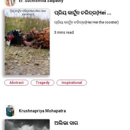
Er. Suchismita Satpathy
ପ୍ରିୟ କାର୍ଟୁନ ଚରିତ୍ର(Hei ...
ପ୍ରିୟ କାର୍ଟୁନ ଚରିତ୍ର(Hei Hei the rooster)
3 mins read
Abstract
Tragedy
Inspirational
Krushnapriya Mohapatra
ଅଲିଭା ଦାଗ