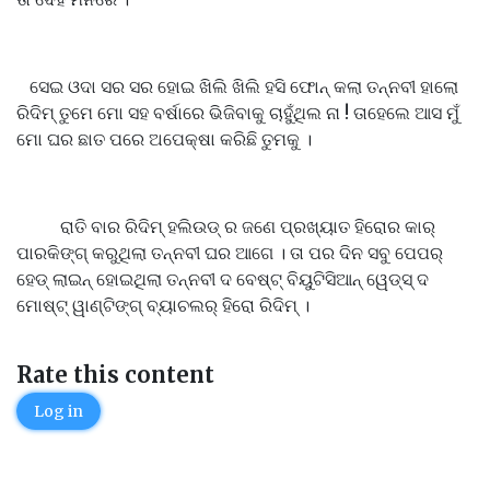
ସେଇ ଓଦା ସର ସର ହୋଇ ଖିଲି ଖିଲି ହସି ଫୋନ୍ କଲା ତନ୍ନବୀ ହାଲୋ
ରିଦିମ୍ ତୁମେ ମୋ ସହ ବର୍ଷାରେ ଭିଜିବାକୁ ଚାହୁଁଥିଲ ନା ! ତାହେଲେ ଆସ ମୁଁ
ମୋ ଘର ଛାତ ପରେ ଅପେକ୍ଷା କରିଛି ତୁମକୁ ।
ରାତି ବାର ରିଦିମ୍ ହଲିଉଡ୍ ର ଜଣେ ପ୍ରଖ୍ୟାତ ହିରୋର କାର୍
ପାରକିଙ୍ଗ୍ କରୁଥିଲା ତନ୍ନବୀ ଘର ଆଗେ । ତା ପର ଦିନ ସବୁ ପେପର୍
ହେଡ୍ ଲାଇନ୍ ହୋଇଥିଲା ତନ୍ନବୀ ଦ ବେଷ୍ଟ୍ ବିୟୁଟିସିଆନ୍ ୱେଡ୍ସ୍ ଦ
ମୋଷ୍ଟ୍ ୱାଣ୍ଟିଙ୍ଗ୍ ବ୍ୟାଚଲର୍ ହିରୋ ରିଦିମ୍ ।
Rate this content
Log in