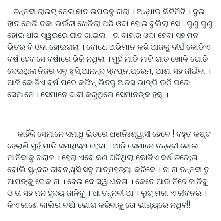
ତନ୍ନବୀ ଲାଇଟ୍ ନେଇ ଛାତ ଉପରକୁ ଗଲା । ଅନ୍ଧାର କିଟିମିଟି । ଦୁଇ
ହାତ ମେଲି ଚକା ଭଉଁରୀ ଖେଳିଲା ପରି ଓଦା ହୋଇ ବୁଲିଲା ସେ । ଗୁଣୁ ଗୁଣୁ
ହୋଇ ଧୀର ସ୍ୱରରେ ଗୀତ ଗାଇଲା । ତା ବାହାର ଓଦା ହେବା ସହ ମନ
ଭିତର ବି ଓଦା ହୋଇଗଲା । ବୋଧେ ଅଭିମାନ କରି ଆଜକୁ ଦୀର୍ଘ କୋଡିଏ
ବର୍ଷ ହେବ ସେ ବର୍ଷାରେ ଭିଜି ନଥିଲା । ମୁହଁ ମାଡି ମାଟି ଗାତ ଖୋଳି ପୋତି
ଦେଇଥିଲା ନିଜର ସବୁ ଖୁସି,ଆନନ୍ଦ ସ୍ବପ୍ନ,ପ୍ରେମ, ଆଶା ସହ ଜୀଇଁବା ।
ଆଜି କୋଡିଏ ବର୍ଷ ପରେ କଫିନ୍ ଭିତରୁ ଅଳସ ଭାଙ୍ଗି ଉଠି ଗଲେ
ସେମାନେ । ସେମାନେ ଦାବୀ କରୁଥିଲେ ସେମାନଙ୍କ ହକ୍ ।
କାହିଁକି ସେମାନେ ସମାଧି ଭିତରେ ଅଣନିଃଶ୍ୱାସୀ ହେବେ ! ବହୁତ କଷ୍ଟ
ହେଲାଣି ମୁହଁ ମାଡି ସମାଧିସ୍ଥ ହେବା । ଆଜି ସେମାନେ ତନ୍ନବୀ ବୋଲ
ମାନିବାକୁ ନାରାଜ । ହେଲା ଏବେ କଣ ଘଟିଥିଲା କୋଡିଏ ବର୍ଷ ତଳେ;ତା
ବୋଲି ସୁନ୍ଦର ଜୀବନ,ଖୁସି ସବୁ ଆତ୍ମହତ୍ୟା କରିବେ । ନା ନା ତନ୍ନବୀ ତୁ
ଆମଙ୍କୁ ରୋକ ନା । ଦେଇ ଦେ ସ୍ୱାଧୀନତା । କେତେ ଆଉ ନିଜେ ଜାଳିବୁ
ଓ ତା ସହ ମନ ହୃଦୟ ଜାଳିବୁ । ଆ ତନ୍ନବୀ ଆ । ଲୁଟ୍ ମଜା ଏ ଜୀବନର ।
କିଏ ଜାଣେ କାଲିର ବର୍ଷା ଭୋଗ କରିବାକୁ ତୋ ଭାଗ୍ୟରେ ନଥିବ!!