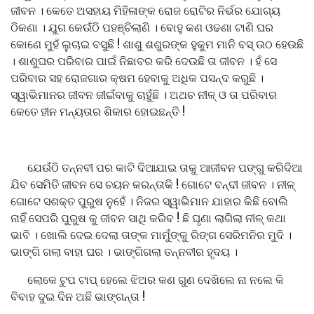
ଜୀବନ । କେତେ ଅସହାୟ ମିହିଳାଙ୍କ ରୋଜ ରୋଟିର ନିର୍ଭର ଯୋଗ୍ୟ
ଠିକଣା । ଯୁଗ କେଉଁଠି ପହଞ୍ଚିଲାଣି । ବୋହୁ କଣ ଓଢଣା ଟାଣି ଘର
କୋଣେ ମୁହଁ ଲୁଚାଇ ବସୁଛି ! ଶାଶୁ ଶଶୁରଙ୍କ ହୁକୁମ ମାନି ବସ୍ ଉଠ ହେଉଛି
। ଶାଶୁଘର ପରିବାର ପାଇଁ ନିଛାବର କରି ଦେଉଛି ତା ଜୀବନ । ହଁ ସେ
ପରିବାର ସହ ରୋଜଗାର କ୍ଷମ ହେବାକୁ ଅଧିକ ପସନ୍ଦ କରୁଛି ।
ସ୍ୱାଭିମାନର ଜୀବନ ଜୀଇଁବାକୁ ଚାହୁଁଛି । ଅଥଚ ନୀଳ୍ ଓ ତା ପରିବାର
କେତେ ହୀନ ମନ୍ୟତାର ଶିକାର ହୋଇଛନ୍ତି !
ଯେଉଁଠି ତନ୍ନବୀ ପର କାଟି ଦିଆଯାଇ ତାକୁ ଆଜୀବନ ପଙ୍ଗୁ କରିଦିଆ
ଯିବ ସେମିତି ଜୀବନ ସେ ଚୟନ କରନ୍ତାକି ! ଗୋଟେ ବନ୍ଦୀ ଜୀବନ । ନୀଳ୍
ଗୋଟେ ସଶକ୍ତ ପୁରୁଷ ନୁହେଁ । ନିଜର ସ୍ୱାଭିମାନ ଯାହାର କିଛି ବୋଲି
ନାହିଁ ସେପରି ପୁରୁଷ କୁ ଜୀବନ ସାଥି କରିବ ! ଛି ଘୃଣା ଲାଗିଲା ନୀଳ୍ କଥା
ଭାବି । ଖୋଲି ଦେଇ ଦେଲା ତାଙ୍କ ମାମୁଁଙ୍କୁ ରିଙ୍ଗ ସେରିମନିର ମୁଦି ।
ଭାଙ୍ଗି ଗଲା ବାହା ଘର । ଭାଙ୍ଗିଗଲା ତନ୍ନବୀର ହୃଦୟ ।
ଲୋକେ ଟୁପ ଟାପ୍ ହେଲେ ଝିଅର କଣ ଗୁଣ ଦେଖିଲେ ନା ନଲେ କି
ବିବାହ ଦୁଇ ଦିନ ଅଛି ଭାଙ୍ଗନ୍ତା !