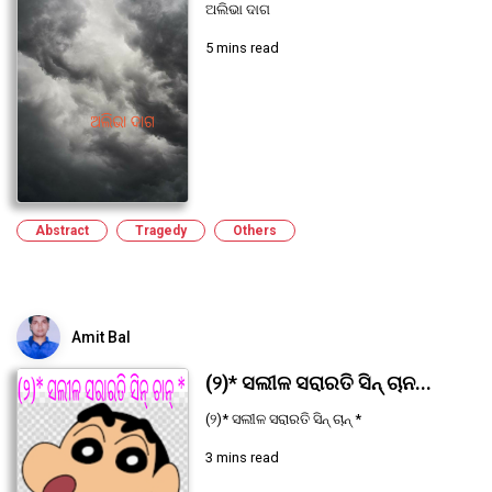
ଅଲିଭା ଦାଗ
5 mins read
Abstract
Tragedy
Others
Amit Bal
(୨)* ସଲୀଳ ସରାରତି ସିନ୍ ଚାନ...
(୨)* ସଲୀଳ ସରାରତି ସିନ୍ ଚାନ୍ *
3 mins read