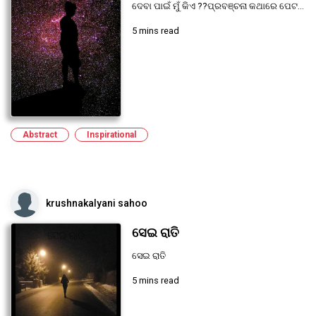
ଦେବା ପାଇଁ ମୁଁ କିଏ ??ପ୍ରବଞ୍ଚନା କଥାରେ ପେଟ...
5 mins read
Abstract
Inspirational
krushnakalyani sahoo
ସେଇ ରାତି
ସେଇ ରାତି
5 mins read