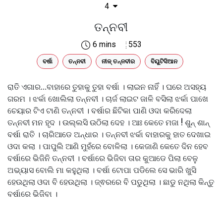
4
ତନ୍ନବୀ
6 mins
553
ବର୍ଷା
ତନ୍ନବୀ
ନୀଳ୍ ତନ୍ନବୀର
ବିୟୁଟିସିଆନ
ରାତି ଏଗାର…ବାହାରେ ତୁହାକୁ ତୁହା ବର୍ଷା । ଲାଇନ ନାହିଁ । ଘରେ ଅସହ୍ୟ
ଗରମ । ଝର୍କା ଖୋଲିଲା ତନ୍ନବୀ । ଚାର୍ଜ ଲାଇଟ ଜାଳି ବସିଲା ଝର୍କା ପାଖେ
ଚେୟାର ଟିଏ ଟାଣି ତନ୍ନବୀ । ବର୍ଷାର ଛିଟିକା ପାଣି ଓଦା କରିଦେଲା
ତନ୍ନବୀ ମନ ହୃଦ । ଉଲ୍ଲସି ଉଠିଲା ଦେହ । ଆଃ କେତେ ମଜା ! ଶୁନ୍ ଶାନ୍
ବର୍ଷା ରାତି । ଚାରିଆଡେ ଅନ୍ଧାର । ତନ୍ନବୀ ଝର୍କା ବାହାରକୁ ହାତ ଦେଖାଇ
ଓଦା କଲା । ପାପୁଲି ଆଣି ମୁହଁରେ ବୋଳିଲା । କେଜାଣି କେତେ ଦିନ ହେବ
ବର୍ଷାରେ ଭିଜିନି ତନ୍ନବୀ । ବର୍ଷାରେ ଭିଜିବା ତାର କୁଆଡେ ପିଲା ବେଳୁ
ଅଭ୍ୟାସ ବୋଲି ମା କହୁଥିଲା । ବର୍ଷା ଟୋପା ପଡିଲେ ସେ ଭାରି ଖୁସି
ହେଉଥିଲା ଓଦା ବି ହେଉଥିଲା । ଜ୍ଵରରେ ବି ପଡୁଥିଲା । ଛାଡୁ ନଥିଲା କିନ୍ତୁ
ବର୍ଷାରେ ଭିଜିବା ।