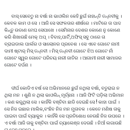
ବାସ୍ ସେବେଠୁ ନା ବର୍ଷା ନା ଭାଓଲିନ କେହି ଛୁଇଁ ନାହାନ୍ତି ତନ୍ନବୀକୁ ।
କେବଳ କାମ ଓ ସେ । ଆଜି ସେ ସଫଳତାର ଶୀର୍ଷରେ । ମାଟିରେ ତା ପାଦ
କିନ୍ତୁ ଉଡାଣ ମେଘ ସେପାଖେ । ସେମିନାର ଦେଶର କୋଣେ ନୁ କୋଣେ
କରି ଶିଖାଉଛି ମେକ୍ ଅପ୍ । ବିବାହ,ପାର୍ଟି,ଅଫିସ୍ ସବୁ ଠାରେ ତା
ବ୍ରାଇଡାଲ ପାର୍ଲର ଓ ସାଲୋନର ପ୍ରବେଶ । ସେ ଏବେ ଗୋଟେ ନାମୀ
ଦାମୀ ଷ୍ଟାର୍ ମିସ୍ ତନ୍ନବୀ । ମିସ୍ ତନ୍ନବୀ ଗୋଟେ ଝିଅ ଗୋଟେ ନାଁ
ଗୋଟେ ସ୍ୱର ଗୋଟେ ପରିଚୟ ନାରୀ ଜାତିର । ଆଗାମୀ ନାରୀ ସାମାଜର
ଗୋଟେ ଦର୍ପଣ ।
ଦୀର୍ଘ କୋଡିଏ ବର୍ଷ ସେ ଅଭିମାନରେ ଛୁଇଁ ନଥିଲା ବର୍ଷା, ବତୁରାଇ ନ
ଥିଲା ମନ । ଶୁଣି ନ ଥିଲା ଭାଓଲିନ୍ ମୂର୍ଚ୍ଛନା । ଆଜି ଫିଟି ପଡ଼ିଲା ଅଭିମାନ
। କଣ କରୁଥିଲା ସେ । କାହିଁକି ବଞ୍ଚିବା ଛାଡି ଦେଇଛି ସେ ! କାହା ପାଇଁ ।
ସେ ନିଜ ଇଛାର ମାଲିକ,ବଂଛିବ ନିଜ ମନ ମୁତାବକ । କେତେ ମଣିଷ ତାକୁ
ପାଇବା ପାଇଁ ବ୍ୟାକୁଳ । କାହିଁକି ସେ ପ୍ରତିଶୋଧ ନେଉଛି ନିଜ ଉପରେ ।
ଏ ବର୍ଷା ଆଜି ତାକୁ ବଞ୍ଚିବା ପାଇଁ ଚ୍ୟାଲେଞ୍ଜ ଦେଉଛି । ନିଆଁ ଲଗାଉଛି
ତା ଦେହ ମନରେ ।