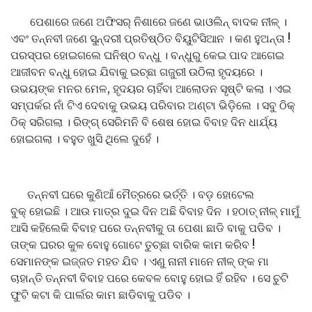
ପେଶାରେ ଜଣେ ଅଫିସର୍ ନିଶାରେ ଜଣେ ଭାଓଲିନ୍ ବାଦକ ନୀଳ୍ ।
ଏବଂ ତନ୍ନବୀ ଜଣେ ସୁନ୍ଦରୀ ପ୍ରତିଷ୍ଠିତ ବିୟୁଟିସିଆନ । କଣ ହୁଅନ୍ତା !
ପରସ୍ପର ହୋଇଗଲେ ଘନିଷ୍ଠ ବନ୍ଧୁ । ବନ୍ଧୁରୁ କେଇ ପାଦ ଆଗେଇ
ଆଜୀବନ ବନ୍ଧୁ ହୋଇ ଯିବାକୁ ଇଚ୍ଛା ଗଜୁରୀ ଉଠିଲା ହୃଦୟରେ ।
ଉଭୟଙ୍କ ମନର ମେଳ, ହୃଦୟର ଚାହିଁବା ଆଲୋଡନ ସୃଷ୍ଟି କଲା । ଏଇ
ସମ୍ପର୍କର ନାଁ ଟିଏ ଦେବାକୁ ଉଭୟ ପରିବାର ଅଣ୍ଟା ଭିଡ଼ିଲେ । ସବୁ ଠିକ୍
ଠିକ୍ ସରିଗଲା । ରିଙ୍ଗ୍ ସେରିମନି ବି ଶେଷ ହୋଇ ବିବାହ ଦିନ ଧାର୍ଯ୍ୟ
ହୋଇଗଲା । ବହୁତ ଖୁସି ଥିଲେ ଦୁହେଁ ।
ତନ୍ନବୀ ଘରେ କୁଣିଆଁ ମୈତ୍ରରେ ଭର୍ତ୍ତି । ବଡ଼ ହୋଟେଲ
ବୁକ୍ ହୋଇଛି । ଆଉ ମାତ୍ର ଦୁଇ ଦିନ ଅଛି ବିବାହ ଦିନ । ହଠାତ୍ ନୀଳ୍ ମାମୁଁ
ଆସି କହିଲେକି ବିବାହ ପରେ ତନ୍ନବୀକୁ ତା ପେଶା ଛାଡି ବାକୁ ପଡିବ ।
ତାଙ୍କ ଘରର କୁଳ ବୋହୁ ଗୋଟେ ତୁଚ୍ଛା ବାରିକ କାମ କରିବ !
ସେମାନଙ୍କ ଇଜ୍ଜତ ମହତ ଯିବ । ଏଣୁ ନାନୀ ମାନେ ନୀଳ୍ ଙ୍କ ମା
ଚାହାନ୍ତି ତନ୍ନବୀ ବିବାହ ପରେ କେବଳ ବୋହୁ ହୋଇ ହିଁ ରହିବ । ସେ ଚୁଟି
ଫୁଟି କଟା କି ପାର୍ଲର କାମ ଛାଡିବାକୁ ପଡିବ ।