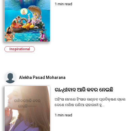
1 min read
Inspirational
Alekha Pasad Moharana
ଗାନ୍ଧୀବାଦ ଆଜି କବର ନେଇଛି
ଅହିଂସା ନାମରେ ହିଂସାର ତାଣ୍ଡବ ପ୍ରତିକ୍ଷଣ ଚାଲେ
ଦେଶେ ମଣିଷ ପଣିଆ ରାହାଜାନୀ ହୁ...
1 min read