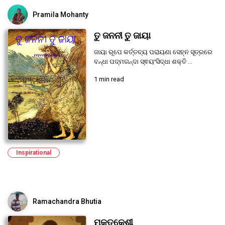
Pramila Mohanty
ତୁ ଜନନୀ ତୁ ଜାୟା
ଜାୟା ରୂପେ କର୍ତ୍ତବ୍ୟ ପରାୟଣା ସେହ୍ନ ସୂତ୍ରରେ
ବନ୍ଧା ପଦ୍ମଗନ୍ଦା ସ୍ଵୟଂସିଦ୍ଧା ଶକ୍ତି ...
1 min read
Inspirational
Ramachandra Bhutia
ମୁକ୍ତକେଶୀ