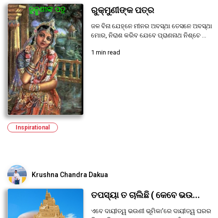
ରୁକ୍ମୁଣୀଙ୍କ ପତ୍ର
ଜଳ ବିନା ଯେହ୍ନେ ମୀନର ଅବସ୍ଥା ତେସନେ ଅବସ୍ଥା
ମୋର, ନିରାଶ କରିବ ଯେବେ ପ୍ରାଣନାଥ ନିଶ୍ଚେ ...
1 min read
Inspirational
Krushna Chandra Dakua
ତପସ୍ୟା ତ ଚାଲିଛି ( କେବେ ଭଉ...
ଏବେ ଦାୟୀତ୍ୱ ଭଉଣୀ ଭୂମିକା'ରେ ଦାୟୀତ୍ୱ ଘରର