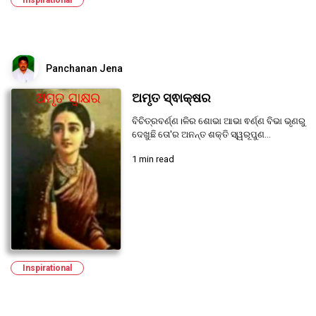
Inspirational
Panchanan Jena
ଅମୃତ ସ୍ଵାକ୍ଷର
ବିଚିତ୍ରବର୍ଣ୍ଣ।ଳିର ଶୋଭା ଆଭା ଵର୍ଣ୍ଣ ବିଭା ଭୃଣରୁ
ଦେଖୁଛି ତୋ'ର ଅନନ୍ତ ଶକ୍ତି ସ୍ୱରୂପୁଣ...
1 min read
Inspirational