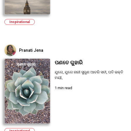
Inspirational
Pranati Jena
ପଣତେ ଗୁହାରି
ଯୁଗେ, ଯୁଗେ ନାରୀ ସୁଗୁଣ ଆଚରି ସତୀ, ପତି ଭକ୍ତି
ମୟୀ,
1 min read