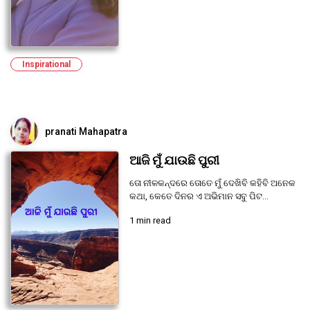
Inspirational
pranati Mahapatra
ଆଜି ମୁଁ ଯାଉଛି ପୁରୀ
ତୋ ନୀଳକନ୍ଦରେ ତୋତେ ମୁଁ ଦେଖିବି କହିବି ଅନେକ
କଥା, କେତେ ଦିନର ଏ ଅଭିମାନ ସବୁ ପିଟ...
1 min read