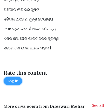
ଅହିଂସାର ନୀତି କରି ସୃଷ୍ଟି
ଦରିଦ୍ର ଅସହାୟ ରୁଗ୍ଣ ହତଭାଗ୍ୟ
ଏମାନଙ୍କ ସେବା ହିଁ ଅଟେ ସୌଭାଗ୍ୟ
ଏପରି ମୋ ଦେଶ ଭାରତ ସରଳ ସୁରମ୍ୟ
ସତରେ ମୋ ଦେଶ ଭାରତ ମହାନ l
Rate this content
Log in
See all
More
oriya poem
from
Dileswari Mehar