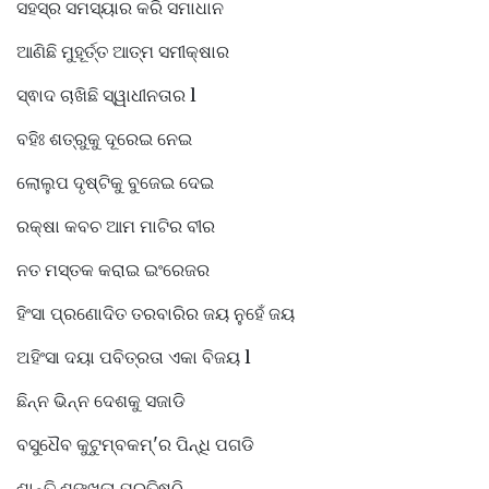
ସହସ୍ର ସମସ୍ୟାର କରି ସମାଧାନ
ଆଣିଛି ମୁହୂର୍ତ୍ତ ଆତ୍ମ ସମୀକ୍ଷାର
ସ୍ଵାଦ ଚାଖିଛି ସ୍ୱାଧୀନତାର l
ବହିଃ ଶତ୍ରୁକୁ ଦୂରେଇ ନେଇ
ଲୋଲୁପ ଦୃଷ୍ଟିକୁ ବୁଜେଇ ଦେଇ
ରକ୍ଷା କବଚ ଆମ ମାଟିର ବୀର
ନତ ମସ୍ତକ କରାଇ ଇଂରେଜର
ହିଂସା ପ୍ରଣୋଦିତ ତରବାରିର ଜୟ ନୁହେଁ ଜୟ
ଅହିଂସା ଦୟା ପବିତ୍ରତା ଏକା ବିଜୟ l
ଛିନ୍ନ ଭିନ୍ନ ଦେଶକୁ ସଜାଡି
ବସୁଧୈବ କୁଟୁମ୍ବକମ୍'ର ପିନ୍ଧି ପଗଡି
ଶାନ୍ତି ଶୃଙ୍ଖଳା ପ୍ରତିଷ୍ଠି