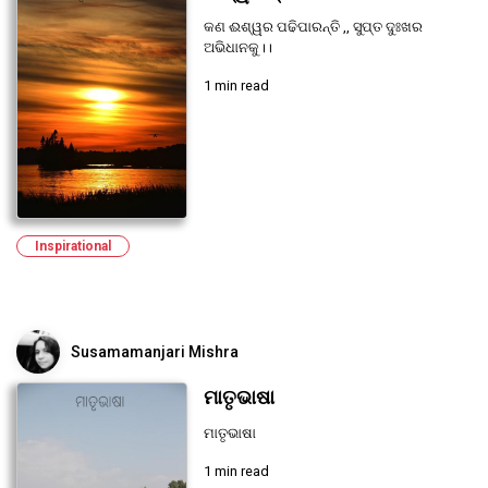
କଣ ଈଶ୍ୱର ପଢିପାରନ୍ତି ,, ସୁପ୍ତ ଦୁଃଖର
ଅଭିଧାନକୁ।।
1 min read
Inspirational
Susamamanjari Mishra
ମାତୃଭାଷା
ମାତୃଭାଷା
1 min read