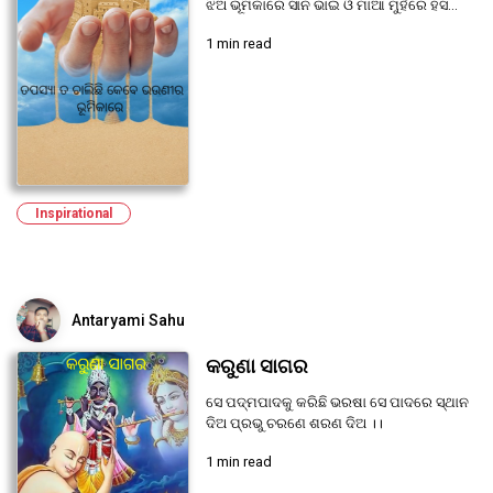
ଝିଅ ଭୂମିକାରେ ସାନ ଭାଇ ଓ ମାଆ ମୁହଁରେ ହସ...
1 min read
Inspirational
Antaryami Sahu
କରୁଣା ସାଗର
ସେ ପଦ୍ମପାଦକୁ କରିଛି ଭରଷା ସେ ପାଦରେ ସ୍ଥାନ
ଦିଅ ପ୍ରଭୁ ଚରଣେ ଶରଣ ଦିଅ ।।
1 min read