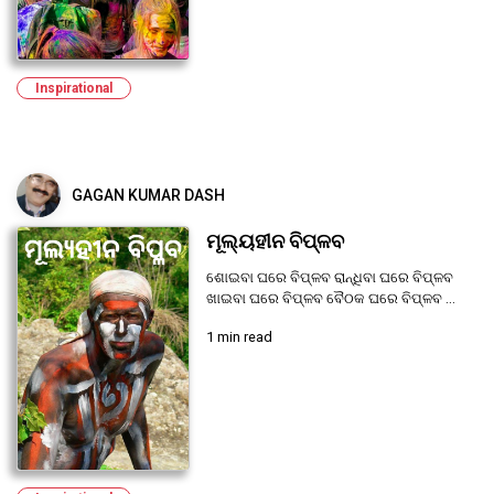
Inspirational
GAGAN KUMAR DASH
ମୂଲ୍ୟହୀନ ବିପ୍ଳବ
ଶୋଇବା ଘରେ ବିପ୍ଳବ ରାନ୍ଧିବା ଘରେ ବିପ୍ଳବ
ଖାଇବା ଘରେ ବିପ୍ଳବ ବୈଠକ ଘରେ ବିପ୍ଳବ ...
1 min read