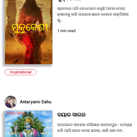
ଭ୍ରମରେ ପଡି ସେ ମୋତେ କହୁଛି ଅବଳା ମୋର
କ୍ଷମାକୁ କରି ଉପହାସ ଭାବେ ମୋତେ ଶକ୍ତିହୀନା
ଭୁ...
1 min read
Inspirational
Antaryami Sahu
ଦୟାର ସାଗର
ପଦାଘାତେ ରାବଣର ବୀଭିଷଣ ଲଙ୍କାପୁର - ତେଜ୍ୟା
କରି ଆସି ପାଦେ ନେଲା ଶରଣ, ଜାଣି ତାର ମନ...