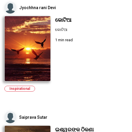
Jyochhna rani Devi
କୋଟିଆ
କୋଟିଆ
1 min read
Inspirational
Saiprava Sutar
ଇଶ୍ୱରଙ୍କ ଠିକଣା