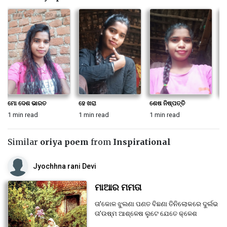
ମୋ ଦେଶ ଭାରତ
ହେ ଖରା
ଶେଷ ନିଷ୍ପତ୍ତି
ଗୋ
1 min read
1 min read
1 min read
1 
Similar
oriya poem
from
Inspirational
Jyochhna rani Devi
ମାଆର ମମତା
ତା'କୋଳ ଝୁଲଣା ପଣତ ବିଛଣା ତିନିଲୋକରେ ଦୁର୍ଲଭ
ତା'ଉଷ୍ମ ଆଶ୍ଳେଷ ଲୁଟେ ଯେତେ କ୍ଳେଶ