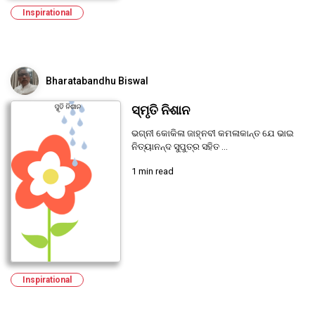
Inspirational
Bharatabandhu Biswal
ସ୍ମୃତି ନିଶାନ
ଭଗ୍ନୀ କୋକିଳା ଜାହ୍ନବୀ କମଳାକାନ୍ତ ଯେ ଭାଇ
ନିତ୍ୟାନନ୍ଦ ସୁପୁତ୍ର ସହିତ ...
1 min read
Inspirational