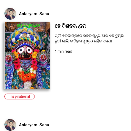
Antaryami Sahu
ହେ ବିଶ୍ଵବନ୍ଦନ
ଶ୍ରୀ ବଡଦାଣ୍ଡରେ ଭକ୍ତ ଶୂନ୍ୟ ଆଜି ଏକି ତୁମ୍ଭ
ନୁଆଁ ରୀତି, ଇତିହାସ ପୃଷ୍ଠେ ରହିବ ଏକଥା
1 min read
Inspirational
Antaryami Sahu