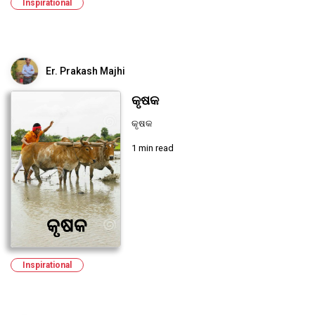
Inspirational
Er. Prakash Majhi
କୃଷକ
କୃଷକ
1 min read
Inspirational