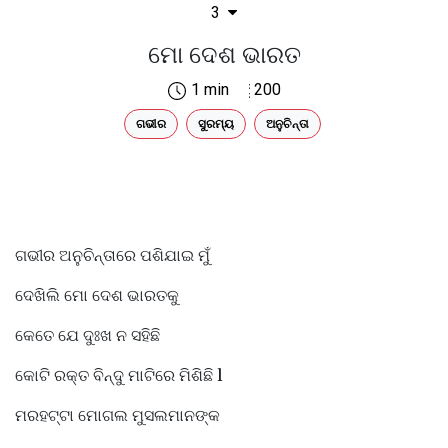
3
ମୋ ଦେଶ ଭାରତ
1 min
200
ଗଭୀର
ସୁରମ୍ୟ
ଅନୁଚିନ୍ତା
ଗଭୀର ଅନୁଚିନ୍ତାରେ ପଶିଯାଇ ମୁଁ
ଦେଖିଲି ମୋ ଦେଶ ଭାରତକୁ
କେତେ ଯେ ଦୁଃଖ ନ ସହିଛି
କୋଟି ରକ୍ତ ବିନ୍ଦୁ ମାଟିରେ ମିଶିଛି l
ମରହଟ୍ଟା ମୋଗଲ ମୁସଲମାନଙ୍କ