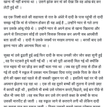
खाना भी नहीं बनाया था । उसने झांक कर मां को देखा कि वह आंख बंद कर
लेटी हुई थीं ।
वह एक रिक्शे वाले की सहायता से रात के अंधेरे में दादी के पास पहुंची तो दादी
समझ गईं कि मां से परेशान होकर ही यह आई है ....उन्होंने प्यार से गले लगा
कर उसके आंसू पोछे थे । उन्होंने प्यार से अपने हाथ से खाना खिलाया और
अपने से लिपटाकर सोईं तो उसने सिसक सिसक कर अपनी सब आपबीती
बता डाली थी । दादी ने उसके जख्मों पर मरहम लगाया था । बरसों बाद उसे
इतना प्यार और अपनत्व मिला था ।
सुबह मां उसे ढूढती हुई आई फिर दादी के साथ उनकी जोर जोर कहा सुनी हुई
, वह पैर पटकते हुये चली गईं थी । मां को पूरी आजादी मिल गई थी क्योंकि
राज भइया भी घर छोड़ कर कहीं चला गया था ।जब वह पूरी तरह से ठीक हो
गई तो दादी ने स्कूल में उसका नाम लिखवा दिया परंतु उसके पिता के जेल में
होने की खबर वहां पहले से ही सबकी जुबान पर थी । इसलिये यहां पर भी उसे
अपमान झेलना पड़ रहा था । एक तो वह दूसरे बच्चों की तुलना में उनसे उम्र
में काफी बड़ी थी , इसलिये भी बच्चे उसे परेशान करते,चिढाते, कई बार पीछे से
धौल भी जमा देते ।वह सब मिल कर उसे तंग करते कक्षा के बच्चों के साथ
उसकी मारपीट हो जाती । वह स्कूल जाने से कतराने लगी थी लेकिन दादी
का कहना मान कर स्कूल जाती । विनय उसको सबसे ज्यादा परेशान करता