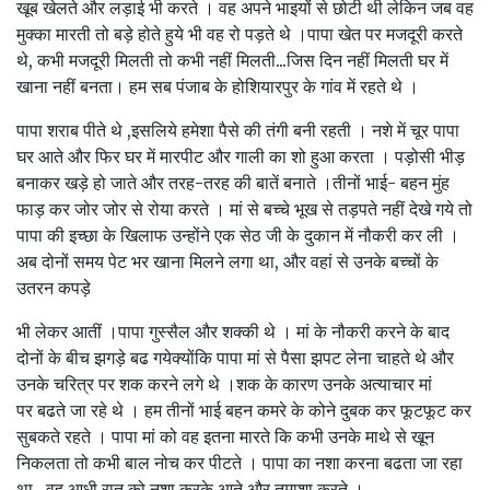
खूब खेलते और लड़ाई भी करते । वह अपने भाइयों से छोटी थी लेकिन जब वह
मुक्का मारती तो बड़े होते हुये भी वह रो पड़ते थे ।पापा खेत पर मजदूरी करते
थे, कभी मजदूरी मिलती तो कभी नहीं मिलती...जिस दिन नहीं मिलती घर में
खाना नहीं बनता। हम सब पंजाब के होशियारपुर के गांव में रहते थे ।
पापा शराब पीते थे ,इसलिये हमेशा पैसे की तंगी बनी रहती । नशे में चूर पापा
घर आते और फिर घर में मारपीट और गाली का शो हुआ करता । पड़ोसी भीड़
बनाकर खड़े हो जाते और तरह-तरह की बातें बनाते ।तीनों भाई- बहन मुंह
फाड़ कर जोर जोर से रोया करते । मां से बच्चे भूख से तड़पते नहीं देखे गये तो
पापा की इच्छा के खिलाफ उन्होंने एक सेठ जी के दुकान में नौकरी कर ली ।
अब दोनों समय पेट भर खाना मिलने लगा था, और वहां से उनके बच्चों के
उतरन कपड़े
भी लेकर आतीं ।पापा गुस्सैल और शक्की थे । मां के नौकरी करने के बाद
दोनों के बीच झगड़े बढ गयेक्योंकि पापा मां से पैसा झपट लेना चाहते थे और
उनके चरित्र पर शक करने लगे थे ।शक के कारण उनके अत्याचार मां
पर बढते जा रहे थे । हम तीनों भाई बहन कमरे के कोने दुबक कर फूटफूट कर
सुबकते रहते । पापा मां को वह इतना मारते कि कभी उनके माथे से खून
निकलता तो कभी बाल नोच कर पीटते । पापा का नशा करना बढता जा रहा
था , वह आधी रात को नशा करके आते और तमाशा करते ।