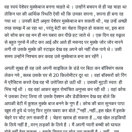
वह स्वयं पेशेवर मुक्केबाज बनना चाहते थे । उन्होंने बचपन से ही यह चाहा था
लेकिन घर की आर्थिक स्थिति ऐसी थी कि उनका सपना , सपना ही बना रह
गया था । उनकी बेटी अमृता पेशेवर मुक्केबाज बन सकती थी , यह उन्हें अच्छी
तरह समझ में आ रहा था , परंतु बेटी का चेहरा विकृत हो सकता था, इस बात
को सोच कर वह मन ही मन घबरा कर पीछे हट जाते थे । एक दिन वह स्कूल
से बहुत गुस्से में लौट कर आई और आते ही मसनद पर मुक्के जोर जोर मारने
लगी तो उसके मुक्के की स्टाइल देख वह अपने को नहीं रोक पाये थे। उसी
समय उन्होंने निश्चय कर कवह उसे मुक्केबाज बना कर रहेंगें ।
अगली सुबह ही वह उसे अपनी साइकिल के डंडे पर बिठा कर बॉक्सिंग क्लब
लेकर गये , क्लब उसके घर से 20 किलोमीटर दूर था । वहां बॉक्सरों को रिंग
में प्रैक्टिस करते देख वह भी उत्तेजित हो उठी थी । उसकी मुट्ठी स्वतः ही
भिंच गई थी । वह वहां आकर बहुत रोमांचित अनुभव कर रही थी । वहां कोच
ने उसका टेस्ट लिया तो उसके ऐक्शन और डेडीकेशन देख वह बोले कि
आपकी बेटी में कुशल मुक्के बाज बनने के गुण हैं। कोच की बात सुनकर पापा
खुश तो हुये थे परंतु फिर तुरंत घबरा कर बोले ,’’नहीं ..नहीं...इस खेल में इसके
चेहरे पर चोट लग सकती है । चेहरा खराब हो सकता है ....यह खेल लड़कियों
के लिये नहीं है , वरन् लड़कों के लिये है । मैं अपनी प्यारी बच्ची को घायल
होते नहीं देख सकता । इसके दिमाग पर चोट लग सकती है । नहीं.....यह