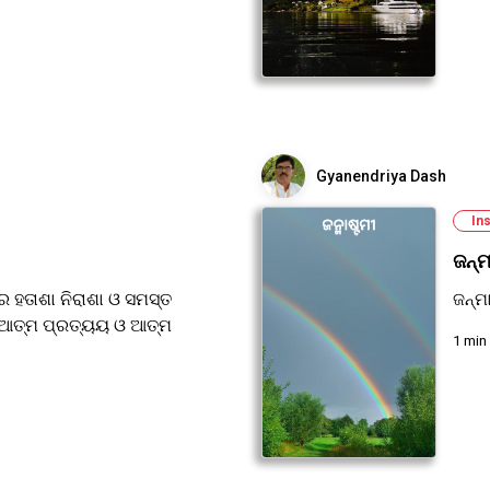
Gyanendriya Dash
Ins
ଜନ୍ମ
 ହତାଶା ନିରାଶା ଓ ସମସ୍ତ
ଜନ୍ମ
କୁ ଆତ୍ମ ପ୍ରତ୍ୟୟ ଓ ଆତ୍ମ
1 min