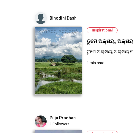
Binodini Dash
Inspirational
ତୁମେ ଅକ୍ଷୟ, ଅକ୍ଷୟ 
ତୁମେ ଅକ୍ଷୟ, ଅକ୍ଷୟ ମହ
1 min read
Puja Pradhan
1 Followers