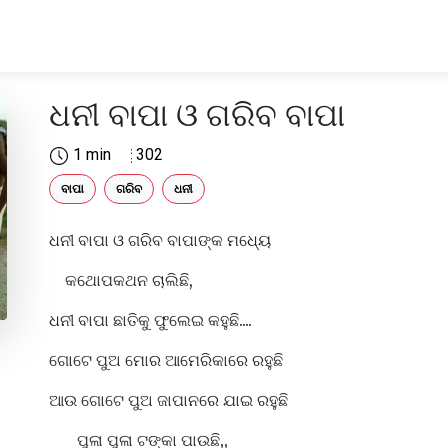
ଧନୀ ବାପା ଓ ଗରିବ ବାପା
1 min
302
ବାପା
ଗରିବ
ଧନୀ
ଧନୀ ବାପା ଓ ଗରିବ ବାପାଙ୍କ ମଧ୍ୟେ
କଥୋପକଥନ ଚାଲିଛି,
ଧନୀ ବାପା ଛାତିକୁ ଫୁଲେଇ କହୁଛି....
ଗୋଟେ ପୁଅ ମୋର ଆମେରିକାରେ ରହୁଛି
ଆଉ ଗୋଟେ ପୁଅ ଜାପାନରେ ଯାଇ ରହୁଛି
ପୁଳା ପୁଳା ଟଙ୍କା ପାଉଛି,,