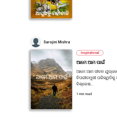
Sarojini Mishra
Inspirational
ଆମେ ଆମ ପାଇଁ
ଆମେ ଆମ ଜୀବନ ଯୁଦ୍ଧରେ
ବିପରୀତମୁଖୀ ପରିସ୍ଥିତି
ବିଶ୍ଳେଷ...
1 min read