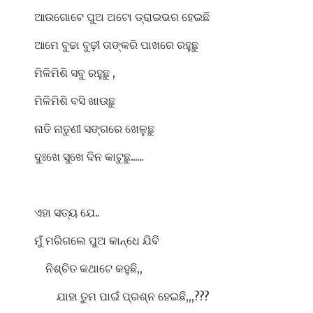
ଆଉଗୋଟେ ପୁଅ ଅଟୋ ଡ୍ରାଇଭର ହେଇଛି
ଆମେ ବୁଢା ବୁଢ଼ୀ ତାଙ୍କରି ପାଖରେ ରହୁଛୁ
ମିଳିମିଶି ସବୁ ରହୁଛୁ ,
ମିଳିମିଶି ବସି ଖାଉଛୁ
ନାତି ନାତୁଣୀ ସଙ୍ଗରେ ଖେଳୁଛୁ
ଦୁଃଖେ ସୁଖେ ଦିନ କାଟୁଛୁ......
ଏହା ସତ୍ୟ ଯେ..
ମୁଁ ମରିଗଲେ ପୁଅ କାନ୍ଧେ ଯିବି
ନିଶ୍ଚିତ କଥାଟେ କହୁଛି,,
ଯାହା ତୁମ ପାଇଁ ପ୍ରଶ୍ନ ହେଇଛି,,,???