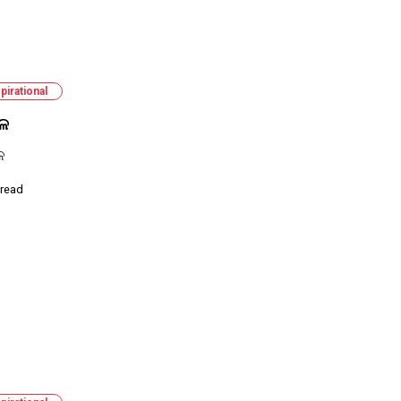
pirational
ଳ
ଳ
 read