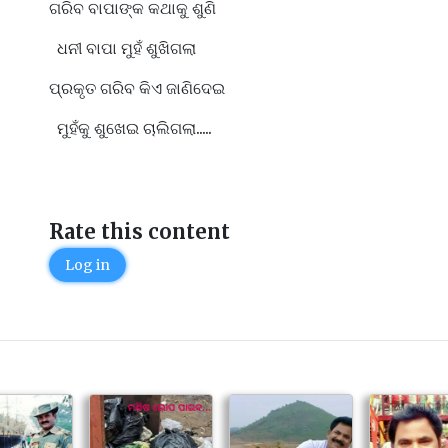
ଗରିବ ବାପାଙ୍କ କଥାକୁ ଶୁଣି
ଧନୀ ବାପା ମୁହଁ ଶୁଖିଗଲା
ପ୍ରକୃତ ଗରିବ କିଏ ଜାଣିଦେଇ
ମୁହଁକୁ ଶୁଖେଇ ଚାଲିଗଲା.....
Rate this content
Log in