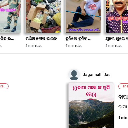
ସିବ ଭ...
ମଣିଷ ଲୋପ ପାଇବ
ବୁଝିଲେ ବୁଝିବ ...
ଯୁଗେ ଯୁଗେ ପୂ
ad
1 min read
1 min read
1 min read
Jagannath Das
rs
Ins
ବାପା
ବାପା
1 min