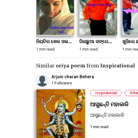
ନିୟତିର ଖେଳ ସଭ...
ପିଲାଛୁଆ ସଙ୍ଗେ...
ଖୁସିରେ ହ
1 min read
1 min read
1 min re
Similar
oriya poem
from
Inspirational
Arjuni charan Behera
1 Followers
Inspirational
Othe
ଆସୁଛନ୍ତି ମହାକାଳି
ଆସୁଛନ୍ତି ମହାକାଳି
1 min read