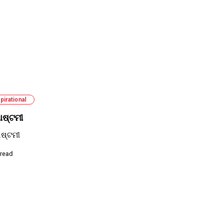
pirational
ାଷ୍ଟମୀ
ାଷ୍ଟମୀ
 read