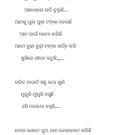
ଆକାଶରେ ଉଡି ବୁଲୁଛି....
ଆମକୁ ପୁଳା ପୁଳା ଟଙ୍କା ଦେଉଛି
ଆମ ପାଇଁ କୋଠା କରିଛି
ଆମେ ବୁଢା ବୁଢ଼ୀ ଟଙ୍କା ଖର୍ଚ୍ଚ କରି
ଖୁସିରେ ଜୀବନ କଟୁଛି,,,,...
ଗରିବ ବାପାଟି ସବୁ କଥା ଶୁଣି
ମୁରୁକି ମୁରୁକି ହସୁଛି
ହସି ମନକଥା କହୁଛି,.....
ମୋର ଗୋଟେ ପୁଅ ପାନ ଦୋକାନଟେ କରିଛି