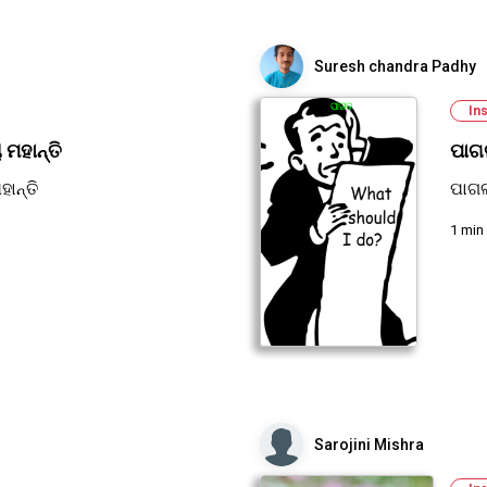
Suresh chandra Padhy
Ins
ମହାନ୍ତି
ପାଗ
ାନ୍ତି
ପାଗ
1 min
Sarojini Mishra