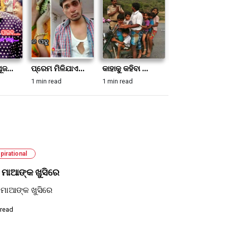
ଜ...
ପ୍ରେମ ମିଳିଯାଏ...
କାହାକୁ କହିବା ...
ମନେ ମନେ ଗୁଡ଼ ...
1 min read
1 min read
1 min read
pirational
 ମାଆଙ୍କ ଖୁସିରେ
 ମାଆଙ୍କ ଖୁସିରେ
 read