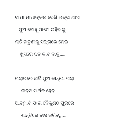
ବାପା ମାଆଙ୍କର ବେଶି ଇଚ୍ଛା ଥାଏ
ପୁଅ ବୋହୂ ପାଖେ ରହିବାକୁ
ନାତି ନାତୁଣୀକୁ ସଙ୍ଗରେ ନେଇ
ଖୁସିରେ ଦିନ କାଟି ବାକୁ,....
ମଲାପରେ ଯଦି ପୁଅ କାନ୍ଧେ ଗଲା
ଜୀବନ ସାର୍ଥକ ହେବ
ଆତ୍ମାଟି ଯାଇ ବୈକୁଣ୍ଠ ପୁରରେ
ଶାନ୍ତିରେ ବାସ କରିବ,,,...