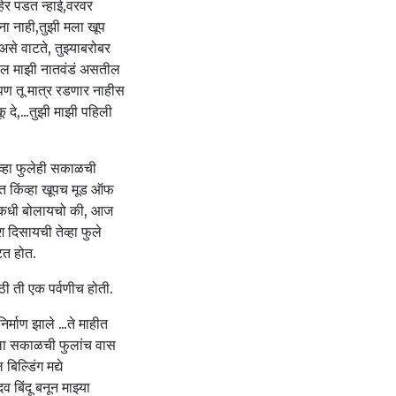
ेर पडत न्हाई,वरवर
ा नाही,तुझी मला खूप
से वाटते, तुझ्याबरोबर
सेल माझी नातवंडं असतील
पण तू मात्र रडणार नाहीस
दे,...तुझी माझी पहिली
ेव्हा फुलेही सकाळची
ात किंव्हा खूपच मूड ऑफ
ी कधी बोलायचो की, आज
 दिसायची तेव्हा फुले
टत होत.
ाठी ती एक पर्वणीच होती.
्माण झाले ...ते माहीत
तिला सकाळची फुलांच वास
िल्डिंग मद्ये
 बिंदू बनून माझ्या