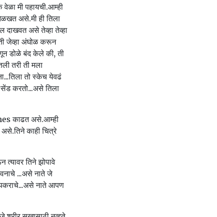
 वेळा मी पहायची.आम्ही
व ओळखत असे.मी ही तिला
ल दाखवत असे तेव्हा तेव्हा
ी जेव्हा अंघोळ करून
ून डोळे बंद केले की, ती
तली तरी ती मला
..तिला तो स्केच येवढं
ेंड करतो...असे तिला
tches काढत असे.आम्ही
से.तिने काही चित्रे
ऊन त्यावर तिने झोपावे
भवनाचे ...असे नाते जे
रियकराचे...असे नाते आपण
जे शरीर सुखासाठी नव्हते