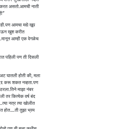
ती करत असतो.आमची नाती
ही"
नाही.पण आमचा मद्ये खूप
ल देऊन खुश करीत
...मानून आम्ही एक वेगळेच
 वात पहिली पण ती दिसली
 अट घातली होती की, मला
act करू शकत नव्हता.पण
ठरला.तिने माझा नंबर
ी तर कित्येक वर्ष बंद
.त्या नत्र त्या खोलीत
 होत.....ती तुझा भ्रम
होतो.पण ती मला कधीच