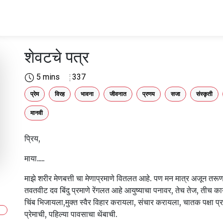
शेवटचे पत्र
5 mins
337
प्रेम
विरह
भावना
जीवनात
प्रणय
सजा
संस्कृती
मानवी
प्रिय,
माया.....
माझे शरीर मेणबत्ती चा मेणाप्रमाणे वितलत आहे. पण मन मात्र अजून तरू
तवतवीट दव बिंदु प्रमाणे रेंगलत आहे आयुष्याचा पनावर, तेच तेज, तीच का
चिंब भिजायला,मुक्त स्वैर विहार करायला, संचार करायला, चातक पक्षा प्र
प्रेमाची, पहिल्या पावसाचा थेंबाची.