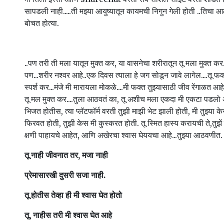
सापडली नाही.....ती मझ्या आयुष्यातून कायमची निगुन गेली होती ..तिचा आ
बोचत होत्या.
..पण तरी ती मला यातून मुक्त कर, या वासनेचा शरीरातून तू मला मुक्त कर
पण...शरीर नश्वर आहे..एक दिवस त्याला हे जग सोडून जावे लागेल....तू फक
स्पर्श कर...मंजे मी मारायला मोकळे....मी फक्त तुझ्यासाठी जीव रेंगाळत आह
तू मल मुक्त कर....तुला आठवतं का, तू अशीच मला एकदा मी एकटा पडल
भिजत होतीस, त्या प्लॅटफॉर्म वरती तुझी माझी भेट झाली होती, मी तुझ्या
फिरवत होती, तुझी केस मी कुस्करत होती. तू स्मित हास्य करायची ते,तुझें
क्षणी पाहायचे आहेत, आणि अखेरचा श्वास घेययचा आहे...तुझ्या आठवणीत.
तू नाही जीवनात तर, मजा नाही
प्रेमासारखी दुसरी सजा नाही.
तू होतीस तेव्हा ही मी श्वास घेत होतो
तू, नाहीस तरी मी श्वास घेत आहे