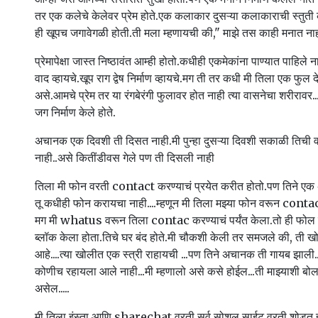
तर एक कलेचे केलेवर प्रेम होते.एक कलाकार दुसऱ्या कलाकाराची स्तु
ही खूपच जगावेगळी होती.ती मला म्हणायची की," माझे तस काही मनात ना
प्रेमापेक्षा जास्त निष्ठावंत आम्ही होतो.कधीही एकमेकांना पाण्यात पाहिले 
वाद व्हायचे.खूप राग द्वेष निर्माण व्हायचे.मग ती तर कधी मी तिला एक फु
असे.आमचे प्रेम तर या रंगबेरंगी फुलावर होत नाही त्या वासनेचा शरीरावर.
जग निर्माण केले होते.
अचानक एक दिवशी ती दिसत नाही.मी पुन्हा दुसऱ्या दिवशी सकाळी तिची
नाही..असे कितींडीवस गेले पण ती दिसली नाही
तिला मी फोन वरती contact करण्याचं प्रयेत करीत होतो.पण तिने एक
तू कधीही फोन करायचा नाही....म्हणून मी तिला मझ्या फोन वरून cont
मग मी whatus वरून तिला contac करण्याचं पर्यंत केला.तो ही फोल 
ब्लॉक केला होता.तिचे घर बंद होते.मी चौकशी केली तर समजले की, ती खोल
आहे....त्या खोलीत एक स्त्री राहायची ...पण तिने अचानक ती गायब झाली...
कोणीच रहायला आले नाही...मी म्हणालो असे कसे होईल...ती माझ्याशी बोलत
असेल.....
मी तिला इंस्ता आणि sharechat वरती सर्व सोशल साईट वरती शोडत 