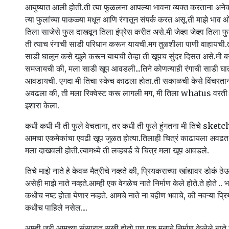
आयुष्यात आली होती.ती त्या फुळलना आपल्या भावना व्यक्त करताना अनेक
त्या फुलांच्या पाकळ्या मधून आणि रंगातून संपर्क करत असू.ती माझे भा
तिला साजेसे फुल दाखवून तिला इंप्रेस करीत असे.मी जेव्हा जेव्हा तिला फु
ती त्याच रंगाची साडी परिधान करून यायची.मग तुळशीला पाणी वाहायची.त
साडी घालून कसे खुले करून यायची तेव्हा ती खूपच सुंदर दिसत असे.मी बग
समजायची की, मला साडी खूप आवडली...तिने कोणत्याही रंगाची साडी घा
आवडायची. एगदा मी तिचा स्केच काढला होता.ती सकाळची केसे विंचरताना.
अवढला की, ती मला रिक्वेस्ट करू लागली मग, मी तिला whatus वरती स
इशारा केला.
कधी कधी मी ती फुले वेचताना, तर कधी ती फुले हुंगतना मी तिचे ske
आमचा एकमेकांचा एवढी खूप जुळत होत्या.तिलाही चित्रं काढायला अवढत अ
मला दाखवली होती.त्यामध्ये ती लव्हबर्ड चे चित्र मला खूप आवडले.
तिचे माझे नाते हे केवळ मैत्रीचे नव्हते की, प्रियकराच्या खांद्यावर डोकं ठे
असेही माझे नाते नव्हते.आम्ही एक वेगळेच नाते निर्माण केले होते.ते होते .. 
कधीच नष्ट होता येणार नव्हते. आमचे नाते ना बहीण भवाचे, की नवऱ्या प्
कधीच पाहिले नसेल....
आम्ही जरी आमच्या संसारात सुखी होतो.पण एक मनाने निर्माण केलेले नाते 