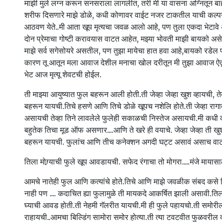
माझी मुले लग्न करून सनसराला लागलीत, तरी मी या वासना अग्नितून बाह
शरीफ दिसणारे माझे डोळे, कधी कोणावर वाईट नजर टाकतील याची कल्पन
आठवण येते..मी आता खूप मृत्यचा जवळ आलो आहे, पण तुला एकदा भेटावे अ
दोन प्रेमाचा गोष्टी करावयास वाटत आहेत, मझ्या भोवती माझी बायको अ
माझे सर्व सगेसोयरे असतील, पण तुझा मायेचा हात हवा आहे,बायको रडेल 
कारण तू आतून मला आवाज देशील मनाचा खोल दरीतून मी तुझा आवाज ऐकू 
भेट आज मृत्यू शेवटची होईल.
ती माझ्या आयुष्यात फुल बहरून आली होती.ती जेव्हा जेव्हा खुश व्हायची, त
बहरून यायची.तिचे हसणे आणि तिचे डोळे खूपच नशेलि होते.ती जेव्हा राग
असायची तेव्हा तिने लावलेले फुलेही सकाळची निस्तेज असायची.मी कध
बहुतेक तिचा मूड ऑफ असणार....आणि ते खरे ही वयाचे. जेव्हा जेव्हा ती खुश
बहरून यायची. फुलांच आणि तीच कनेक्शन अगदी घट्ट असावं असाच वा
तिला मोग्र्याची फुले खूप आवडायची. सफेद रंगाचा तो मोगरा.....मंजे मायास
आमचे नातेही फुल आणि कत्यांचे होते.तिचे आणि माझे जवळीक संबद कसे निर
नाही पण .... कदाचित ह्या फुलामुळे ती मायकदे आकर्षित झाली असावी.
घ्याची आवड होती.ती नेहमी गॅलरीत यायची.मी ही फुले पहायचो.ती समोरील ब
राहायची..आमचा बिल्डिंग सामोरा समोर होत्या.ती त्या टवटवीत फुळवरील दव