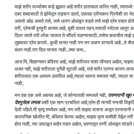
माझे शरीर वार्ध्याक्य कड़े झूकत आहे.शरीर हालचाल करित नाही, त्यामध्ये
एका शब्दासाठी ते झोपेतून तड़कन उठते, एकाद्या प्रीयकार प्रियेशी ला भे
असतो ओढ असते तसे, जसे धारण ओथंबून वाहते तसे माझे प्रेम वाहत होते,
तरी, प्रेमाची हुरहुरी कायम आहे, बुशी तलाव पहन्.यसाठी पर्यटक आतुर 
दिला जातो तरी लोक जातात ते सौंदर्य पाहण्यासाठी..तसेच कदाचीत माझे झ
तुझ्यावर प्रेम करतो.. बुध्दी मानत नाही पण मन उधाण वाऱ्याचे आहे...ते सैरा
बंधन नाही.पण दिल मानता नाही...क्या करू...
आज मि, बिछाण्यवर बंदिस्त आहे, माझे शरीरवर माशा घोंगवत आहेत, माझ्य
धजत नही, माझे शरीराला दुर्गंधी सुटली आहे, मज़े शरीर प्रणय कारण ला
शरीरातला एक अयवय उताविल आहे,त्याला भावना समजत नही, त्याला या म
नाही,
मन एक एक असे अवयव आहे, जे कोनालाही समजले नही,
तरुणपानी खुप म
देवपुजेला लगला
अशी एक म्हण प्रचलित आहे,प्रेम ही मानवी मनाची विकृ
देली पहिले.मी मृत्यू श्ययेवर आहे, पण तरी माझ्या वासना अजून प्रनायानी 
काल्पनिक खोलीत मी, बंधिस्त केल्या आहेत, माझ्या मृत्य कशीही येईल तरी
होत नाही, त्या उफाळून बाहेर पडत आहेत, धरणातून पाणी ओथंबून सांडते 