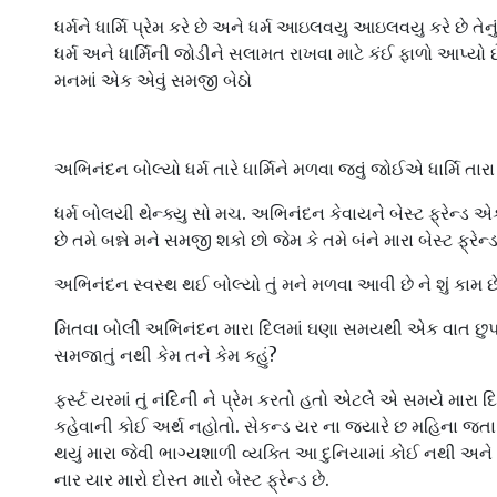
ધર્મને ધાર્મિ પ્રેમ કરે છે અને ધર્મ આઇલવયુ આઇલવયુ કરે છે તે
ધર્મ અને ધાર્મિની જોડીને સલામત રાખવા માટે કંઈ ફાળો આપ્યો 
મનમાં એક એવું સમજી બેઠો
અભિનંદન બોલ્યો ધર્મ તારે ધાર્મિને મળવા જવું જોઈએ ધાર્મિ તારા
ધર્મ બોલયી થેન્ક્યુ સો મચ. અભિનંદન કેવાયને બેસ્ટ ફ્રેન્
છે તમે બન્ને મને સમજી શકો છો જેમ કે તમે બંને મારા બેસ્ટ ફ્રેન્ડ
અભિનંદન સ્વસ્થ થઈ બોલ્યો તું મને મળવા આવી છે ને શું કામ છ
મિતવા બોલી અભિનંદન મારા દિલમાં ઘણા સમયથી એક વાત છુપા
સમજાતું નથી કેમ તને કેમ કહું?
ફર્સ્ટ યરમાં તું નંદિની ને પ્રેમ કરતો હતો એટલે એ સમયે મારા 
કહેવાની કોઈ અર્થ નહોતો. સેકન્ડ યર ના જ્યારે છ મહિના જતા રહ
થયું મારા જેવી ભાગ્યશાળી વ્યક્તિ આ દુનિયામાં કોઈ નથી અન
નાર યાર મારો દોસ્ત મારો બેસ્ટ ફ્રેન્ડ છે.