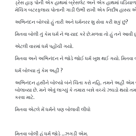
ડ્રેસ હાફ પોની એક હાથમાં બ્રેસલેટ અને એક હાથમાં ઘડિયાળ 
મેચિંગ બટરફ્લાય પોતાની ગાડી ઉભી રાખી એક નિર્દોષ હાસ્ય 
અભિનંદન બોલ્યો હું તારી અને ધર્મનરર શુ સેવા કરી શકું છું?
મિતવા બોલી તું કેમ ધર્મ ને જ યાદ કરે છે.મળવા તો હું તને આવી છુ
એટલી વારમાં ધર્મ પહોંચી ગયો.
મિતવા અને અભિનંદન ને જોડે જોઈ ધર્મ ખુશ થઈ ગયો. મિતવા બો
ધર્મ બોલ્યા તું કેમ અહીં ?
અભિનંદન હસીને બોલ્યો બંને ચિંતા કરો નહિ. તમને અહી એમ 
બોલાવ્યા છે. મને એવું લાગ્યું કે તમારા બન્ને વચ્ચે ઝઘડો થયો ત
કરવા માટે.
મિતવા એટલે મેં ધર્મને પણ બોલાવી લીધો
મિતવા બોલી હું ધર્મ જોડે ...ઝગડી એમ.