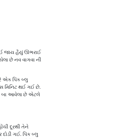
ાઈ જાય હૈયું ઊભરાઈ
ેલા છે નવ વાગવા ની
એક પિંક બ્લુ
 દસ મિનિટ થઈ ગઈ છે.
થી. બા આવેલા છે એટલે
ચી દૂરથી તેને
ોડી ગઈ. પિંક બ્લુ