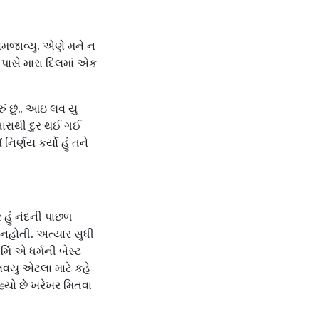
 સમજાવ્યુ. એણે મને ન
 પાસે મારા દિલમાં એક
રું છું.. આઇ લવ યુ
તારાથી દુર થઈ ગઈ
ર્ણય કર્યો હું તને
હું નંદની પાછળ
 નહોતી. અત્યાર સુધી
ાર્મિ એ ધર્મની બેસ્ટ
લવયુ એટલા માટે કહે
 રહ્યો છે ખરેખર મિતવા