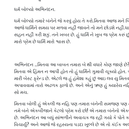
ધર્મ બોલ્યો અભિનંદન.
ધર્મ બોલ્યો તમારે બંનેને જે કરવું હોય તે કરો.મિતવા આજ મને
આજે ધાર્મિને સમય પર મળવા નહીં જાવને તો મને છોડશે નહીં.ધાર્મિ
સહન નહીં કરી શકું. તને ખબર છે. હું ધાર્મિ ને ખુબ જ પ્રેમ કરું છ
મારો પ્રેમ છે ધાર્મિ મારો શ્વાસ છે.
અભિનંદન ...મિતવા આ બાબત તમારા બે થી વધારે કોણ જાણે 
મિતવા એ હિંમત ન આપી હોત તો હું ધાર્મિને ગુમાવી ચૂક્યો હો
મારી બેસ્ટ ફ્રેન્ડ છે. એટલે જ હું હંમેશા કહું છું આઇ લવ યુ મિત
અપાવવામાં તારો અઢળક ફાળો છે. અને એનું ઋણ હું ક્યારેય નહિ 
સો મચ.
મિતવા બોલી હું એકલી જ નહિ પણ તમારા બંનેની સમજણ પણ ત
તમે બંને એકબીજાને કેટલો પ્રેમ કરો છો! એ તમારા બંનેનો એ
છે. અભિનંદન આ બધું સાંભળીને અવાચક જ રહી ગયો કે પોતે ક્યાંય 
વિચાર્યું? અને આજે જે રહસ્યના પડદા ખુલ્લે છે એ તો કંઈક અ