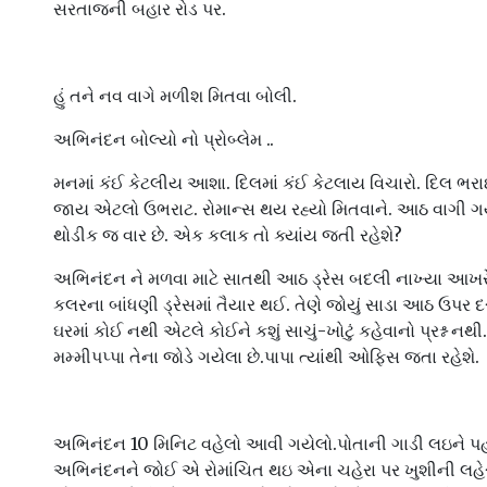
સરતાજની બહાર રોડ પર.
હું તને નવ વાગે મળીશ મિતવા બોલી.
અભિનંદન બોલ્યો નો પ્રોબ્લેમ ..
મનમાં કંઈ કેટલીય આશા. દિલમાં કંઈ કેટલાય વિચારો. દિલ ભર
જાય એટલો ઉભરાટ. રોમાન્સ થય રહ્યો મિતવાને. આઠ વાગી ગય
થોડીક જ વાર છે. એક કલાક તો ક્યાંય જતી રહેશે?
અભિનંદન ને મળવા માટે સાતથી આઠ ડ્રેસ બદલી નાખ્યા આખરે 
કલરના બાંધણી ડ્રેસમાં તૈયાર થઈ. તેણે જોયું સાડા આઠ ઉપર
ઘરમાં કોઈ નથી એટલે કોઈને કશું સાચું-ખોટું કહેવાનો પ્રશ્ન ન
મમ્મીપપ્પા તેના જોડે ગયેલા છે.પાપા ત્યાંથી ઓફિસ જતા રહેશે.
અભિનંદન 10 મિનિટ વહેલો આવી ગયેલો.પોતાની ગાડી લઇને પહોં
અભિનંદનને જોઈ એ રોમાંચિત થઇ એના ચહેરા પર ખુશીની લહેર દ