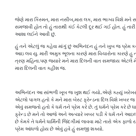
જેણે મારા કિસ્મત, મારા નસીબ,મારા લક, મારા ભાગ્ય વિશે મને
સમજાવી હોત તો હું તારાથી કંઈ કેટલી દૂર થઈ ગઈ હોત. હું તારી
આશા લઈને આવી છું.
હું તને એટલું જ કહેવા માંગું છું અભિનંદન હું તને ખુબ જ પ્રેમ ક
આઇ લવ યુ. મારી અમુક ભૂલના કારણે મારા વિચારોના કારણે હુ 
ત્રણ મહિના.પણ જ્યારે મને મારા દિલની વાત સમજાય એટલે મેં નિ
મારા દિલની વાત કહીશ જ.
અભિનંદન આ સાંભળી ખૂબ જ ખુશ થઈ ગયો..એણે કહ્યું ખરેખર 
એટલો પાગલ હતો કે મને મારા બેસ્ટ ફ્રેન્ડના દિલ વિશે ખબર જ
એવું સમજતો હતો કે ધર્મ તને પ્રેમ કરે છે. તું ધર્મને પ્રેમ કરે છે ધ
ફ્રેન્ડ છે મને તો આજે અને અત્યારે ખબર પડી કે ધર્મ તને આઇ
છે કેમકે તે ધર્મને ધાર્મિની જિંદગીમાં લાવવા માટે તારો એક ફાળો
પ્રેમ આંધળો હોય છે એવું હવે હું સમજી શક્યો.