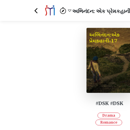
અભિનંદન: એક પ્રેમકહાન
#DSK #DSK
Drama
Romance