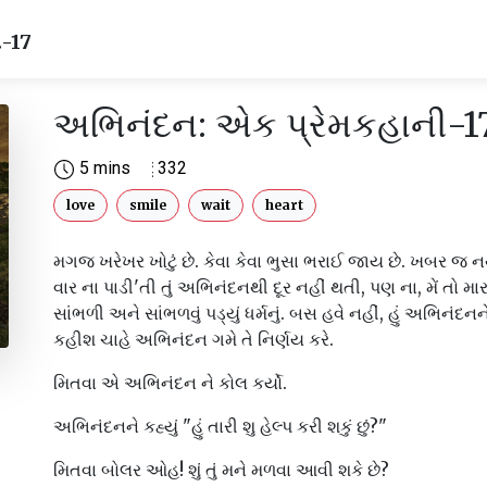
ી-17
અભિનંદન: એક પ્રેમકહાની-1
5 mins
332
love
smile
wait
heart
મગજ ખરેખર ખોટું છે. કેવા કેવા ભુસા ભરાઈ જાય છે. ખબર જ નથ
વાર ના પાડી'તી તું અભિનંદનથી દૂર નહીં થતી, પણ ના, મેં તો 
સાંભળી અને સાંભળવું પડ્યું ધર્મનું. બસ હવે નહીં, હું અભિનંદન
કહીશ ચાહે અભિનંદન ગમે તે નિર્ણય કરે.
મિતવા એ અભિનંદન ને કોલ કર્યો.
અભિનંદનને કહ્યું "હું તારી શુ હેલ્પ કરી શકું છું?"
મિતવા બોલર ઓહ! શું તું મને મળવા આવી શકે છે?