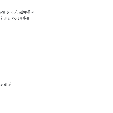
્યો સત્યને સાંભળી ન
ે તારા અને ધર્મના
ી શકીએ.