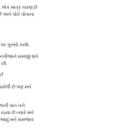
નું એક માત્ર કારણ છે
છે અને પોતે પોતાના
 પર ગુસ્સો કરશે.
ડ એકબીજાને સમજી શકે
 છો.
ે?
યેલી છે પણ મને
દિલની વાત તને
્યા છે ત્યારે મને
ે આવું મને સમજાવ