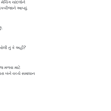
મેચિંગ ચાંદલોને
એકબીજાને આપ્યું.
ં.
લી તું કે અહીં?
જ મળવા માટે
મારા બંને વચ્ચે સમાધાન