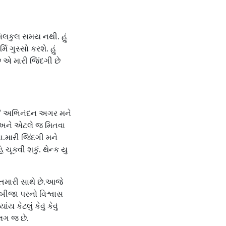
 બિલકુલ સમય નથી. હું
 ગુસ્સો કરશે. હું
ું એ મારી જિંદગી છે
છે? અભિનંદન અગર મને
ત. અને એટલે જ મિતવા
વા.મારી જિંદગી મને
ચૂકવી શકું. થેન્ક યુ
મારી સાથે છે.આજે
કબીજા પરનો વિશ્વાસ
કેટલું કેવું કેવું
લગ જ છે.