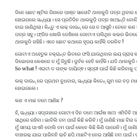
ଦିନେ ଛୋଟ ଷ୍ଟିଲ ଗିନାରେ ପାଞ୍ଚ ସାତୋଟି ଥାଲକୁଡି ପତ୍ର ଥିବାର ଦ
ହୋଇଗଲେ ସନ୍ଧ୍ୟା। ସେ ପ୍ରତିଦିନ ଥାଲକୁଡ଼ି ପତ୍ର ଖାଆନ୍ତି ବୋ
ବାଇ ଜାଣିଥିଲା। କିନ୍ତୁ ଏ ଲକ୍ ଡାଉନ୍ ରେ ସେ ତ ଆସୁନି। ତେବେ କଣ 
ପତ୍ର ସବୁ। ଫ୍ରିଜ ଖୋଲି ଦେଖିଲେ ଗୋଟାଏ ପଲିଥିନ କଭର ଭିତରେ
ଥାଲକୁଡି ରହିଛି। ଏତେ ଛୋଟ କଥାରେ ହୃଦୟ କାହିଁକି ତରଳିବ !
ଗୋଟାଏ ଅହେତୁକ ଚକ୍ରାନ୍ତ ଭିତରେ ଫସି ଯାଉଥିବାର ଭୟ ଗ୍ରାସ କଲା
ଡିଭୋରସ କେଶରେ ତ ମୁଁ ଜିତୁଛି। ଦୁର୍ବଳ ହେବି କାହିଁକି। ଯଦି ଥାଲକୁଡି
So what ! ଏଇଟା ତ ତାଙ୍କ ଦାୟିତ୍ଵ। ସ୍ତ୍ରୀ ପାଇଁ କିଛି କରିବାକ
ଲକ୍ ଡାଉନ୍ ରେ ପ୍ରଥମ ବୁଧବାର, ସନ୍ଧ୍ୟା କିଚେନ୍ ରୁମ ରେ ବଡ଼ ମା
ହୋଇଗଲେ।
କଣ ଏ ମାଛ ତମେ ଆଣିଛ ?
ହଁ, ସନ୍ଧ୍ୟା। ସପ୍ତାହରେ ଗୋଟାଏ ଦିନ ତମେ ଆଇଁଷ ଖାଅ ଏମିତିବି ଆ
ସାଥିରେ ରହିବା। ଭାବିଲି ତମ ପାଇଁ କିଛି କରିବି। ମୁଁ ଜାଣିଛି ମାଛ ବିନା
ମୁଁ ସମୟ ପାଏନି ବୋଲି ତମ ପାଇଁ କେବେ କିଛି କିଣି ପାରେନି। ମୁଁ ଜାଣି
ବାହାରକୁ ଯାଇ ପାରିବନି ଲୁଚି ଛପି ମାଛଟିଏ ନେଇ ଆସିଛି ତମ ପାଇଁ। 