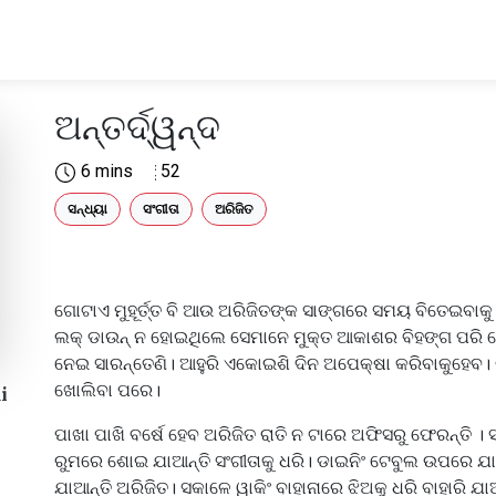
ଅନ୍ତର୍ଦ୍ୱନ୍ଦ
6 mins
52
ସନ୍ଧ୍ୟା
ସଂଗୀତା
ଅରିଜିତ
ଗୋଟାଏ ମୁହୂର୍ତ୍ତ ବି ଆଉ ଅରିଜିତଙ୍କ ସାଙ୍ଗରେ ସମୟ ବିତେଇବାକୁ ଚାହା
ଲକ୍ ଡାଉନ୍ ନ ହୋଇଥିଲେ ସେମାନେ ମୁକ୍ତ ଆକାଶର ବିହଙ୍ଗ ପରି ଯେ
ନେଇ ସାରନ୍ତେଣି। ଆହୁରି ଏକୋଇଶି ଦିନ ଅପେକ୍ଷା କରିବାକୁହେବ। ଚ
ଖୋଲିବା ପରେ।
i
ପାଖା ପାଖି ବର୍ଷେ ହେବ ଅରିଜିତ ରାତି ନ ଟାରେ ଅଫିସରୁ ଫେରନ୍ତି । ସନ
ରୁମରେ ଶୋଇ ଯାଆନ୍ତି ସଂଗୀତାକୁ ଧରି। ଡାଇନିଂ ଟେବୁଲ ଉପରେ 
ଯାଆନ୍ତି ଅରିଜିତ। ସକାଳେ ୱାକିଂ ବାହାନାରେ ଝିଅକୁ ଧରି ବାହାରି ଯାଆ