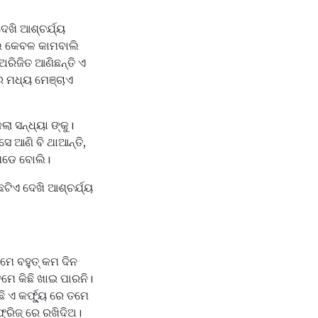
େଖି ଆଶ୍ଚର୍ଯ୍ୟ
ଲି କେବଳ କାମବାଲି
ଅରିଜିତ ଆଣିଛନ୍ତି ଏ
 ମଧ୍ୟ ମେଞ୍ଚାଏ
 ସନ୍ଧ୍ୟା ଙ୍କୁ।
 ସେ ଆଣି ବି ଥାଆନ୍ତି,
ୁ ପଡେ ବୋଲି।
ଛଟିଏ ଦେଖି ଆଶ୍ଚର୍ଯ୍ୟ
ମେ ବହୁତ୍ କମ ଦିନ
 ତମେ କିଛି ଖାଇ ପାରନି।
ଛି ଏ କର୍ଫ୍ୟୁ ରେ ତମେ
ଫ୍ରିଜ୍ ରେ ରଖିଦିଅ।