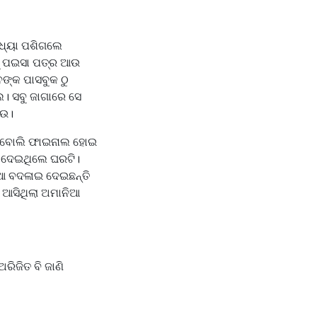
୍ଧ୍ୟା ପଶିଗଲେ
ୁ ପଇସା ପତ୍ର ଆଉ
େଙ୍କ ପାସବୁକ ଠୁ
େ। ସବୁ ଜାଗାରେ ସେ
ନିଉ।
େ ବୋଲି ଫାଇନାଲ ହୋଇ
ାର ଦେଇଥିଲେ ଘରଟି।
ୁଆ ବଦଳାଇ ଦେଇଛନ୍ତି
଼ି ଆସିଥିଲା ଅମାନିଆ
ରିଜିତ ବି ଜାଣି