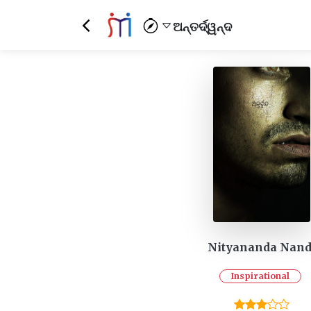
ଅନ୍ତର୍ଦ୍ୱନ୍ଦ
Nityananda Nand
Inspirational