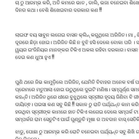
ଚା ଠୁ ଆରମ୍ଭ କରି, ଅତି କମରେ ଭାତ , ଡାଲି, ଭଜା ବନେଇବା ଶି
ଦିନର କଥା। ବେଶି ଶିଖେଇବାର ଦରକାର କଣ !!
ଲାଇଫ ବୟ ସାବୁନ ଲଗେଇ ବାସନ କ୍ଲିନ୍ କରୁଥିଲେ ଅରିଜିତ। ମା , ଝି
ଦୂରରେ ଛିଡ଼ା ହୋଇ। ଅରିଜିତ କିଛି ନ ବୁଝି ହସି ଦେଲେ ବୋକା ପରି । 
ୱୟର ଇଂଜିନିୟର ମାନଙ୍କର ଟିକିଏ ଅକଲ ରହିବା ଦରକାର। ବାସନ
ଦେଇ କଣ ଧୁଆ ହୁଏ !!
ପୁଣି ଥରେ ଜିଭ କାମୁଡ଼ିଲେ ଅରିଜିତ, ଯେମିତି ବିବାହର ଅନେକ ବର୍ଷ 
ପ୍ରେମରେ ମତୁଆଲା ହୋଇ ଉଠୁଥିଲେ ଦୁଇଟି ମଣିଷ। ସମ୍ପୂର୍ଣ୍ଣ ସମର
କହନ୍ତି। ଅରିଜିତ ଧିରେ ଧୀରେ ବୁଝୁଥିଲେ ସ୍ତ୍ରୀର ହୃଦୟ ଜିଣିବା ବ
ଦାୟିତ୍ଵ। ପଇସା କଣ ସବୁ କିଛି !! ସକାଳ ଠୁ ରାତି ପର୍ଯ୍ଯନ୍ତ କାମ କ
ହଉଥିବା ସ୍ତ୍ରୀଙ୍କ କାମରେ ହାତ ଟିକିଏ ଲଗେଇ ଦେଲେ ସମ୍ପର୍କ ଟା
ସମ୍ପର୍କର ରାମ ସେତୁଟିଏ ପାଇଁ ଗୁଣ୍ଡୁଚି ମୂଷା ର ଅବଦାନ ବାସ୍ ସେତି
ଝାଡୁ, ପୋଛା ଠୁ ଆରମ୍ଭ କରି ରୋଟି ବନେଇବା ପର୍ଯ୍ୟନ୍ତ ସବୁ ଶିଖ