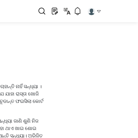
ନ୍ତି ନାହିଁ ସନ୍ଧ୍ୟା ।
 ଯାହା ରାସ୍ତା ଖୋଜି
ୂଡାନ୍ତ ଫଇସିଲା କୋର୍ଟ
୍ଧ୍ୟା ଜାଣି ଶୁଣି ନିଜ
ଯାହା ଥାଏ ଖାଇ ଶୋଇ
ନ୍ତି ସନ୍ଧ୍ୟା। ଅରିଜିତ