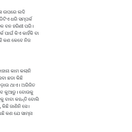
 ତା ଉପରେ ଲଦି
ିଟିଏ ଧରି ସମ୍ପର୍କ
ଚଳ ବନ ହରିଣୀ ପରି।
ପାଇଁ କିଏ କାହିଁକି ବା
ହି କଣ କେବେ ନିଜ
ାହାନା କାମ କଲାନି
ବା ଛଡା କିଛି
ୋଡ଼ାଉ ଥାଏ। ଅରିଜିତ
ଝିବ କୁଆଡୁ। ବୋଉକୁ
ୁ ବାବା କହନ୍ତି ବୋଲି
 କିଛି ଜାଣିନି ସେ।
ଅଛି କଣ ଯେ ସାମ୍ନା