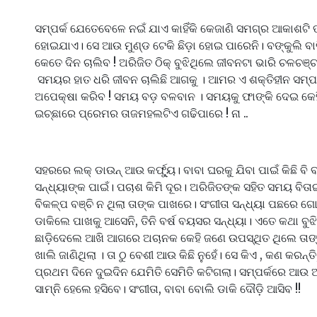
ସମ୍ପର୍କ ଯେତେବେଳେ ନଇଁ ଯାଏ କାହିଁକି କେଜାଣି ସମଗ୍ର ଆକାଶଟି
ହୋଇଯାଏ। ସେ ଆଉ ମୁଣ୍ଡ ଟେକି ଛିଡ଼ା ହୋଇ ପାରେନି। ବଙ୍କୁଲି ବାଡ
କେତେ ଦିନ ଚାଲିବ ! ଅରିଜିତ ଠିକ୍ ବୁଝିଥିଲେ ଜୀବନଟା ଭାରି ଚଳଚଞ୍
ସମୟର ହାତ ଧରି ଜୀବନ ଚାଲିଛି ଆଗକୁ । ଆମର ଏ ଶକ୍ତିହୀନ ସମ୍ପର୍କ 
ଅପେକ୍ଷା କରିବ ! ସମୟ ବଡ଼ ବଳବାନ । ସମୟକୁ ଫାଙ୍କି ଦେଇ କେ
ଇଚ୍ଛାରେ ପ୍ରେମର ତାଜମହଲଟିଏ ଗଢିପାରେ ! ନା ..
ସହରରେ ଲକ୍ ଡାଉନ୍ ଆଉ କର୍ଫ୍ୟୁ। ବାବା ଘରକୁ ଯିବା ପାଇଁ କିଛି ବି ବ
ସନ୍ଧ୍ୟାଙ୍କ ପାଇଁ। ପଚାଶ କିମି ଦୂର। ଅରିଜିତଙ୍କ ସହିତ ସମୟ ବିତାଇ
ବିକଳ୍ପ ବଞ୍ଚି ନ ଥିଲା ତାଙ୍କ ପାଖରେ। ସଂଗୀତା ସନ୍ଧ୍ୟା ପଛରେ ଗ
ଡାକିଲେ ପାଖକୁ ଆସେନି, ତିନି ବର୍ଷ ବୟସର ସନ୍ଧ୍ୟା। ଏତେ କଥା ବୁ
ଛାଡ଼ିଦେଲେ ଆଖି ଆଗରେ ଅଚାନକ କେହି ଜଣେ ଉପସ୍ଥିତ ଥିଲେ ତାଙ୍କ
ଖାଲି ଜାଣିଥିଲା । ତା ଠୁ ବେଶୀ ଆଉ କିଛି ନୁହେଁ। ସେ କିଏ , କଣ କରନ୍ତି,
ପ୍ରଥମ ଦିନେ ଦୁଇଦିନ ଯେମିତି ସେମିତି କଟିଗଲା। ସମ୍ପର୍କରେ ଆଉ 
ସାମ୍ନି ହେଲେ ହସିବେ। ସଂଗୀତା, ବାବା ବୋଲି ଡାକି ଦୌଡ଼ି ଆସିବ !!