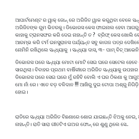
ଆପାର୍ଟମେଣ୍ଟ ର ୱାକ୍ ଜୋନ୍ ରେ ଅରିଜିତ ୱାକ କରୁଥିବା ବେଳେ ସନ
ଅରିଜିତଙ୍କ ରୁମ ଭିତରକୁ। ଡିଭୋରସ କେସ ଫାଇନାଲ ହେବା ଆଗର
କାହାକୁ ଟ୍ରାନସଫର କରି ଦେଇ ନାହାନ୍ତି ତ ? ବ୍ରିଫ୍ କେସ ଖୋଲି ବ
ଆରମ୍ଭ କରି ଟର୍ମ ଇନସୁରାନସ ପର୍ଯ୍ୟନ୍ତ ସବୁ କାଗଜ ପତ୍ର ଦେଖିଲ
ନୋମିନି ରଖିଥିଲେ ସନ୍ଧ୍ୟାକୁ । ସନ୍ଧ୍ୟା ଦାସ, ୩- ପାମ୍ ବିଚ୍ ଆଭେ
ଡିଭୋରସ ପରେ ସନ୍ଧ୍ୟା ମୋଟା ମୋଟି ସେଇ ଘରେ ସେଟେଲ ହେବ
ସାରଥିଲା। ବିବାହର ପ୍ରଥମ ବାର୍ଷିକୀରେ ଅରିଜିତ ସନ୍ଧ୍ୟାକୁ ଉପହ
ଡିଭୋରସ ପରେ ସେଇ ଘରେ ମୁଁ ରହିବି ବୋଲି ଏ ଘର ଠିକଣା କୁ ଆଗ
ମୋ ନାଁ ରେ। ଏତେ ବଡ଼ ବଳିଦାନ !!! ଆଖିରୁ ଦୁଇ ଟୋପା ଅଶ୍ରୁ ନିଗିଡ
ହୋଇ।
ରାତିରେ ସନ୍ଧ୍ୟା ଅରିଜିତ ବିଛଣାରେ ଶୋଇ ଯାଇଛନ୍ତି ଝିଅକୁ ନେଇ, ଅ
ନାହାନ୍ତି। ରାତି ସାରା ଗୀତଟିଏ ଇଅର ଫୋନ୍ ରେ ଶୁଣୁ ଥିଲେ ସେ..