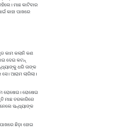
 ରହିଲେ। ମାଛ କାଟିବାର
ପାଇଁ କାହା ପାଖରେ
ଣ୍ଡ କାମ କଲାନି କଣ
ଧୋଇ ଦେଇ କଟନ୍
ଧ୍ୟାଙ୍କୁ ଧରି ତାଙ୍କ
େ ସେ। ଆରାମ ଲାଗିଲା।
୍ରଥମ ରୋଷେଇ। ରୋଷେଇ
ନ୍ତି ମାଛ ତରକାରିରେ
 ନେଲେ ସନ୍ଧ୍ୟାଙ୍କ
 ପାଖରେ ଛିଡ଼ା ହୋଇ