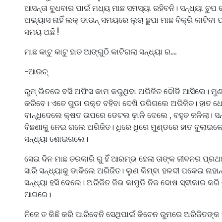
ଆସନ୍ତା ବୁଧବାର ପାଇଁ ମଧ୍ୟ ମାଛ ସମସ୍ୟା ରହିବନି। ସନ୍ଧ୍ୟା ଚୁପ
ଅଭ୍ୟାସ ନାହିଁ ଲକ୍ ଡାଉନ୍ ସମୟରେ ଲୁଚା ଛୁପା ମାଛ ବିକ୍ରି କାଟିବା 
ସମୟ ଅଛି !
ମାଛ କାଟୁ କାଟୁ ହାତ ଆଙ୍ଗୁଠି କାଟିଗଲା ସନ୍ଧ୍ୟା ର....
-ଆଉଚ୍
ରୁମ୍ ଭିତରେ ବସି ଅଫିସ କାମ କରୁଥିବା ଅରିଜିତ ଦୌଡି ଆସିଲେ। ମୁ
କରିବେ। ଏତେ ଗୁଡା ରକ୍ତ ବହିବା ଦେଖି ଡରିଗଲେ ଅରିଜିତ। ହାତ 
ବାନ୍ଧିଦେଲେ କ୍ଷତ ଉପରେ ଡେଟଲ ଢ଼ାଳି ଦେଲେ , ବହୁତ ଜଳିଲା। ସନ୍
ବିଛଣାକୁ ନେଇ ଗଲେ ଅରିଜିତ। ଧିରେ ଧିରେ ମୁଣ୍ଡରେ ହାତ ବୁଲାଇଲ
ସନ୍ଧ୍ୟା ଶୋଇଗଲେ।
ସେଇ ଦିନ ମାଛ ତରକାରି ରୁ ହିଁ ଆରମ୍ଭ ହେଲା ତାଙ୍କ ଜୀବନର ପ
ସାରି ସନ୍ଧ୍ୟାକୁ ଡାକିଲେ ଅରିଜିତ। ଲୁଣ କିମ୍ବା ହଳଦୀ ପକେଇ ନାହା
ସନ୍ଧ୍ୟା ହସି ଦେଲେ। ଅରିଜିତ ଜିଭ କାମୁଡି ନିଜ ଦୋଷ ସ୍ବୀକାର କରି
ଆଗରେ।
ନିଜେ ତ କିଛି କରି ପାରିବେନି ସେଥିପାଇଁ କିଚେନ ରୁମରେ ଅରିଜିତଙ୍କ