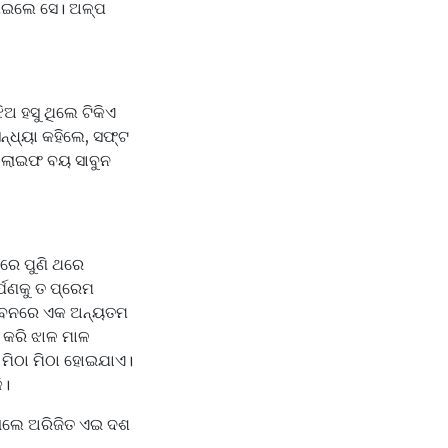
ଖେଇଲେ ସେ। ଅଳ୍ପ
ଅ ହସୁ ଥିଲେ ଟିକିଏ
ସନ୍ଧ୍ୟା କହିଲେ, ସଫ୍ଟ
 ଲାଇଫ ବୟ ସାବୁନ
ପରେ ପୁଣି ଥରେ
୍ପଣକୁ ତ ପ୍ରେମ
ି ଜୀବନରେ ଏକ ଅନ୍ୟତମ
ରି କରି ଝାଳ ମାଳ
 ମିଠା ମିଠା ହୋଇଯାଏ।
କି।
ି ଗଲେ ଅରିଜିତ ଏଇ ଦଶ