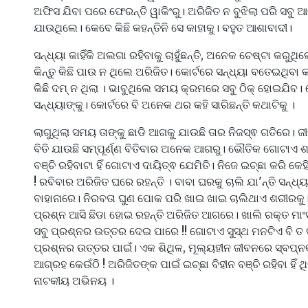
ଅଫିସ ଯିବା ପରେ ଫେରନ୍ତି ୱାକିଂରୁ। ଅରିଜିତ ନ ବୁଝିଲା ପରି ସବୁ 
ଯାଉଥିଲେ। କେବେ କିଛି କହନ୍ତିନି ସେ କାହାକୁ। ବହୁତ ଆଶାବାଦୀ।
ସନ୍ଧ୍ୟା କାହିଁକି ଅଲଗା ରହିବାକୁ ଚାହୁଁଛନ୍ତି, ଅନେକ ଚେଷ୍ଟା କରୁଥ
କିନ୍ତୁ କିଛି ପାଉ ନ ଥିଲେ ଅରିଜିତ। କୋର୍ଟରେ ସନ୍ଧ୍ୟା ବତେଇଥିବା
କିଛି ଦମ୍ ନ ଥିଲା । ଭାବୁଥିଲେ ସମୟ କ୍ରମରେ ସବୁ ଠିକ୍ ହୋଇଯିବ।
ସନ୍ଧ୍ୟାଙ୍କୁ। କୋର୍ଟରେ ବି ଅନେକ ଥର କହି ସାରିଛନ୍ତି କଥାଟିକୁ ।
ଲାଗୁଥିଲା ସମୟ ତାଙ୍କୁ ଛାଡି ଆଗକୁ ଯାଉଛି ତାର ନିଜସ୍ଵ ଗତିରେ। ଜ
ବିତି ଯାଉଛି ସମ୍ପୂର୍ଣ୍ଣ ବିତିବାର ଅନେକ ଆଗରୁ। ଭୌତିକ ଗୋଟାଏ 
ବଞ୍ଚି ରହିବାଟା ହିଁ ଗୋଟାଏ ଦାୟିତ୍ଵ ଯେମିତି। ନିଜେ ଇଚ୍ଛା କରି କେ
! ରବିବାର ଅରିଜିତ ଘରେ ରହନ୍ତି । ବାବା ଘରକୁ ଚାଲି ଯା'ନ୍ତି ସନ୍ଧ୍ୟ
ବାହାନାରେ। ନିରବତା ଘୁଣ ପୋକ ପରି ଖାଇ ଖାଇ ଚାଲିଥାଏ ଶରୀର
ପ୍ରଶ୍ନ ଆସି ଛିଡା ହୋଇ ରହନ୍ତି ଅରିଜିତ ଆଗରେ। ଖାଲି ରକ୍ତ ମା
ସବୁ ପ୍ରଶ୍ନର ଉତ୍ତର ଦେଇ ପାରେ !! ଗୋଟାଏ ସୁସ୍ଥ ମନଟିଏ ବି ତ
ପ୍ରଶ୍ନର ଉତ୍ତର ପାଇଁ। ଏକ ଶିଥିଳ, ମୂଲ୍ୟହୀନ ଜୀବନରେ ସ୍ବପ୍ନ
ଆଗ୍ରହ କେଉଁଠି ! ଅରିଜିତଙ୍କ ପାଇଁ ଇଚ୍ଛା ବିହୀନ ବଞ୍ଚି ରହିବା ହିଁ 
ନାଟକୀୟ ଅଭିନୟ ।