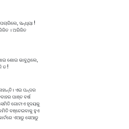
ପଚାରିଲେ, ସନ୍ଧ୍ୟା !
ିଜିତ । ଅରିଜିତ
 ଶୋଇ ଶୋଇ ଭାବୁଥିଲେ,
ି ତ !
ାହାନ୍ତି। ଏଇ ପନ୍ଦର
ିବାହର ପାଞ୍ଚ ବର୍ଷ
େମିତି ଗୋଟାଏ ହୃଦୟକୁ
କେମିତି ବଞ୍ଚେଇବାକୁ ହୁଏ
ି କୋର୍ଟରେ ଏଆଡୁ ସେଆଡୁ