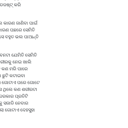
ଆଡଜଷ୍ଟ୍ କରି
ିଲେ କାରଣ ଜାଣିବା ପାଇଁ
 କାରଣ ପଛରେ ସେମିତି
 ସେ ବହୁତ ଭଲ ପାଆନ୍ତି
ୀବନଟା ଯେମିତି ସେମିତି
ଶରୀରକୁ ନେଇ ଖାଲି
ହି କଣ ମରି ପାରେ
ା ଛୁଟି କଟାଇବା
କୁ। ଗୋଟାଏ ପରେ ଗୋଟେ
ଂସ ଥିଲେ କଣ ଶରୀରଟା
 ଦରକାର ପ୍ରତିଟି
କୁ ସଜାଡି ନେବାର
ଥିଲା ଗୋଟାଏ ଦେହସୁହା