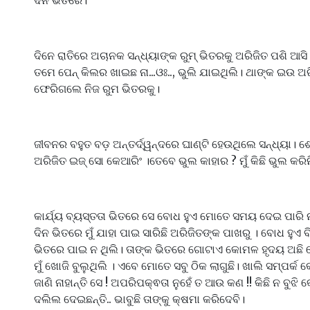
ଦିନ ଭିତରେ।
ଦିନେ ରାତିରେ ଅଚାନକ ସନ୍ଧ୍ୟାଙ୍କ ରୁମ୍ ଭିତରକୁ ଅରିଜିତ ପଶି ଆସି 
ତମେ ପେନ୍ କିଲର ଖାଇଛ ନା...ଓଃ.., ଭୁଲି ଯାଇଥିଲି। ଥାଙ୍କ ଇଉ ଅର
ଫେରିଗଲେ ନିଜ ରୁମ ଭିତରକୁ।
ଜୀବନର ବହୁତ ବଡ଼ ଅନ୍ତର୍ଦ୍ୱନ୍ଦରେ ଘାଣ୍ଟି ହେଉଥିଲେ ସନ୍ଧ୍ୟା।
ଅରିଜିତ ଇଜ୍ ସୋ କେଆରିଂ ।ତେବେ ଭୁଲ କାହାର ? ମୁଁ କିଛି ଭୁଲ କରିନ
କାର୍ଯ୍ୟ ବ୍ୟସ୍ତତା ଭିତରେ ସେ ବୋଧ ହୁଏ ମୋତେ ସମୟ ଦେଇ ପାରି ନ
ଦିନ ଭିତରେ ମୁଁ ଯାହା ପାଇ ସାରିଛି ଅରିଜିତଙ୍କ ପାଖରୁ । ବୋଧ ହୁଏ ବ
ଭିତରେ ପାଇ ନ ଥିଲି। ତାଙ୍କ ଭିତରେ ଗୋଟାଏ କୋମଳ ହୃଦୟ ଅଛି ସ
ମୁଁ ଖୋଜି ବୁଲୁଥିଲି । ଏବେ ମୋତେ ସବୁ ଠିକ ଲାଗୁଛି। ଖାଲି ସମ୍ପର୍କ 
ଜାଣି ନାହାନ୍ତି ସେ ! ଅପରିପକ୍ଵତା ନୁହେଁ ତ ଆଉ କଣ !! କିଛି ନ ବୁଝ
ଦଲିଲ ଦେଇଛନ୍ତି.. ଭାବୁଛି ତାଙ୍କୁ କ୍ଷମା କରିଦେବି।