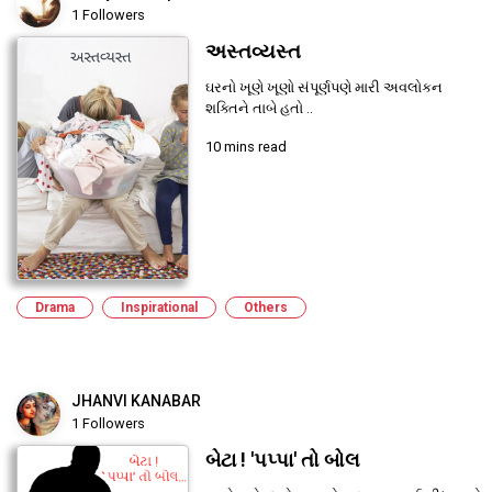
1 Followers
અસ્તવ્યસ્ત
ઘરનો ખૂણે ખૂણો સંપૂર્ણપણે મારી અવલોકન
શક્તિને તાબે હતો ..
10 mins read
Drama
Inspirational
Others
JHANVI KANABAR
1 Followers
બેટા ! 'પપ્પા' તો બોલ