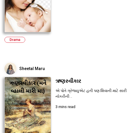
Drama
Sheetal Maru
ઋણસ્વીકાર
એ પોતે ગ્રેજ્યુએટ હતી પણ શિવાની માટે સારી
નોકરીની ..
3 mins read