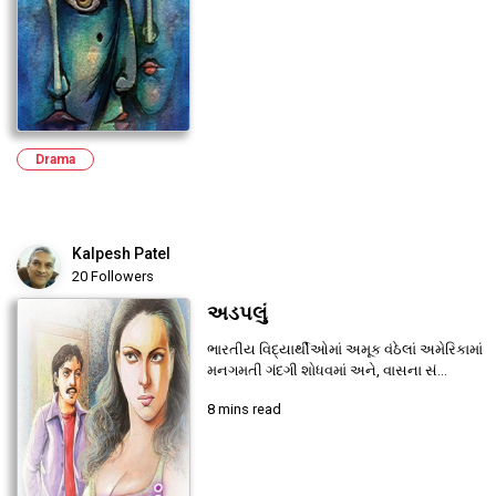
Drama
Kalpesh Patel
20 Followers
અડપલું
ભારતીય વિદ્યાર્થીઓમાં અમૂક વંઠેલાં અમેરિકામાં
મનગમતી ગંદગી શોધવમાં અને, વાસના સં...
8 mins read