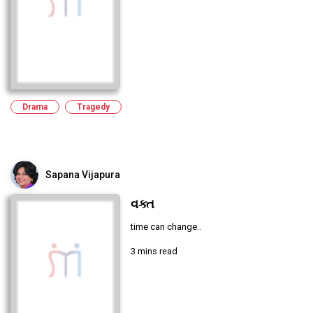
Drama
Tragedy
Sapana Vijapura
વક્ત
time can change..
3 mins read