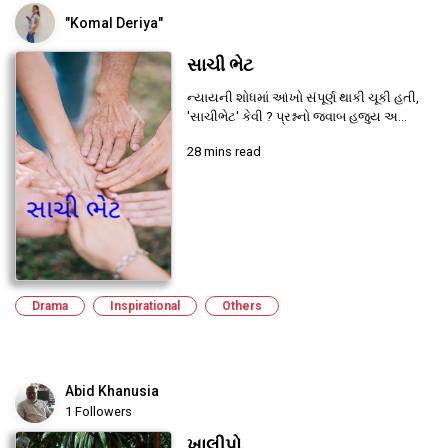
"Komal Deriya"
સાચી ભેટ
ન્યાયની શોધમાં આંખો સંપૂર્ણ થાકી ચૂકી હતી,
'સાચીભેટ' કેવી ? પ્રશ્નનો જવાબ હજુય અ...
28 mins read
Drama
Inspirational
Others
Abid Khanusia
1 Followers
ખાલીપો