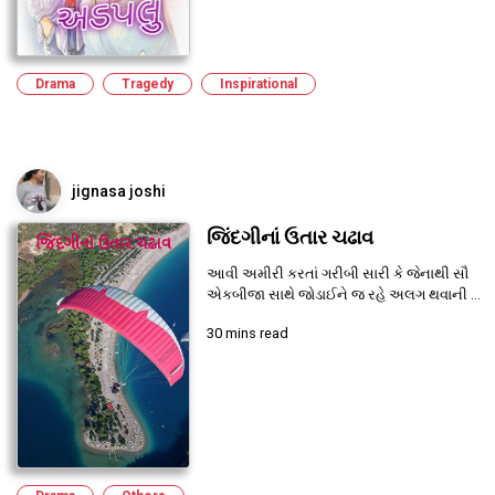
Drama
Tragedy
Inspirational
jignasa joshi
જિંદગીનાં ઉતાર ચઢાવ
આવી અમીરી કરતાં ગરીબી સારી કે જેનાથી સૌ
એકબીજા સાથે જોડાઈને જ રહે અલગ થવાની ...
30 mins read