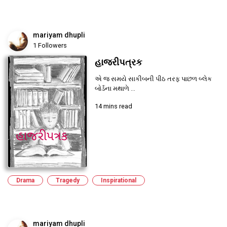
mariyam dhupli
1 Followers
હાજરીપત્રક
એ જ સમયે સાકીબની પીઠ તરફ પાછળ બ્લેક
બોર્ડના મથાળે ...
14 mins read
Drama
Tragedy
Inspirational
mariyam dhupli