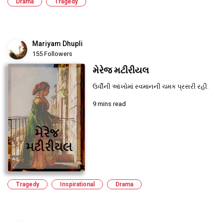
Drama
Tragedy
Mariyam Dhupli
155 Followers
મેરેજ મટીરીયલ
ઉર્વીની આંખોમાં સ્વમાનની ચમક પ્રસરી રહી.
9 mins read
Tragedy
Inspirational
Drama