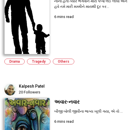
નાનો હતો ત્યારે ભગવાને મારા પપ્પા લઈ લીધા અને
હવે તમે મારી મમ્મીને મારાથી દૂર કર...
6 mins read
Drama
Tragedy
Others
Kalpesh Patel
20 Followers
અવાર-નવાર
બીજી બોલી જીવીના ભાગ્ય ખૂલી ગયા, એ તો ...
6 mins read