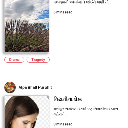
પપ્પાજીની આંખોમાં તે જોઈને પાણી તો ..
6 mins read
Drama
Tragedy
Alpa Bhatt Purohit
નિયતીના લેખ
મનોહર સમસમી રહ્યો પણ નિયતીના રડમસ
ચહેરાને ..
8 mins read