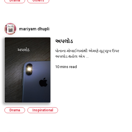
Drama
Others
mariyam dhupli
અપલોડ
પોતાના મોબાઈલમાંથી એમણે યુટ્યુબ ઉપર
અપલોડ થયેલ એક ...
10 mins read
Drama
Inspirational