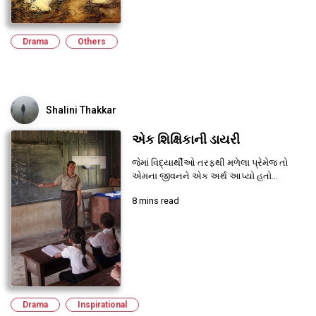
Drama
Others
Shalini Thakkar
એક શિક્ષિકાની ડાયરી
જેમાં વિદ્યાર્થીઓ તરફથી મળેલા પ્રેમેજ તો
એમના જીવનને એક અર્થ આપ્યો હતો...
8 mins read
Drama
Inspirational