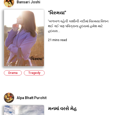
Bansari Joshi
"વિસ્મયા"
'ખળખળ વહેતી કાશીની નદીમાં વિસ્મયા વિલન
થઈ ગઈ પણ પવિત્રાના હૃદયમાં હમેશ માટે
હદયસ...
21 mins read
Drama
Tragedy
Alpa Bhatt Purohit
મનમાં વરસે મેહ