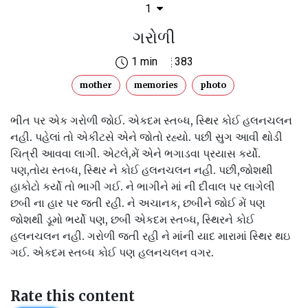
1
ગરોળી
1 min
383
mother
memories
photo
ભીત પર એક ગરોળી જોઈ. એકદમ સ્તબ્ધ, સ્થિર કોઈ હલનચલન
નહી. પહેલાં તો એકીટસે એને જોતો રહ્યો. પછી સુગ આવી થોડી
ચિત્રી આવવા લાગી. એટલે,મેં એને ભગાડવા પ્રયાસ કર્યો.
પણ,તોય સ્તબ્ધ, સ્થિર ને કોઈ હલનચલન નહી. પછી,જોશથી
હાકોટો કર્યો તો ભાગી ગઈ. ને ભાગીને માં ની દીવાલ પર લાગેલી
છબી ના હાર પર જતી રહી. ને અચાનક, છબીને જોઈ મેં પણ
જોશથી ડૂમો ભર્યો પણ, છબી એકદમ સ્તબ્ધ, સ્થિરને કોઈ
હલનચલન નહી. ગરોળી જતી રહી ને માંની યાદ મારામાં સ્થિર થઇ
ગઈ. એકદમ સ્તબ્ધ કોઈ પણ હલનચલન વગર.
Rate this content