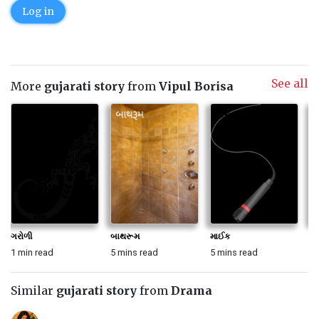
Log in
See all
More
gujarati story
from
Vipul Borisa
ગરોળી
બાથરૂમ
માઈક
હા
1 min read
5 mins read
5 mins read
5 
Similar
gujarati story
from
Drama