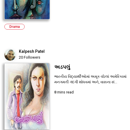
Drama
Kalpesh Patel
20 Followers
અડપલું
ભારતીય વિદ્યાર્થીઓમાં અમૂક વંઠેલાં અમેરિકામાં
મનગમતી ગંદગી શોધવમાં અને, વાસના સં...
8 mins read