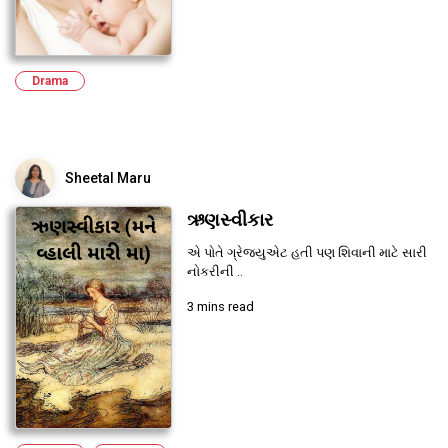
Drama
Sheetal Maru
ઋણસ્વીકાર
એ પોતે ગ્રેજ્યુએટ હતી પણ શિવાની માટે સારી
નોકરીની ..
3 mins read