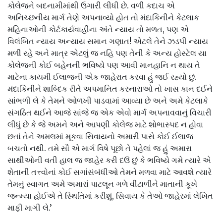
કોલેજને બદનામીમાંથી ઉગારી લીધી છે. વળી કદાચ એ
અનિચ્છનીય માર્ગ તેણે અપનાવ્યો હોત તો મંદાકિનીને કેટલાક
મહિનાઓની કોર્ટકાર્યવાહીના અંતે ન્યાય તો મળત, પણ એ
વિલંબિત ન્યાય અન્યાય સમાન ગણાત! એટલે તેને ઝડપી ન્યાય
મળી રહે અને માત્ર એટલું જ નહિ પણ તેની કે અન્ય હોસ્ટેલ યા
કોલેજની કોઈ બહેનની ભવિષ્યે પણ આવી માનહાનિ ન થાય તે
માટેના કાયમી ઈલાજની એક જાહેરાત કરવા હું જઈ રહ્યો છું.
મંદાકિનીને શાબ્દિક રીતે અપમાનિત કરનારાઓ તો ખાસ કાન દઈને
સાંભળી લે કે તેમને ઓળખી પાડવામાં આવ્યા છે અને અમે કેટલાકે
સંગઠિત થઈને આજે સાંજે જ એક એવો માર્ગ અપનાવવાનું વિચારી
લીધું છે કે જે અમને અને આપણી કોલેજ માટે શોભાસ્પદ ન હોવા
છતાં તેને અમલમાં મૂકવા સિવાયનો અમારી પાસે કોઈ ઈલાજ
બચતો નથી. તમે સૌ એ માર્ગ વિષે પૂછો તે પહેલાં જ હું અમારા
સાથીઓની વતી હાલ જ જાહેર કરી દઉં છું કે ભવિષ્યે ગમે ત્યારે એ
શેતાની તત્ત્વોનાં કોઈ સગાંસંબંધીઓ તેમને મળવા માટે આવશે ત્યારે
તેમનું સ્વાગત અમે અમારાં પાટલૂન ગળે વીંટાળીને માતાની કૂખે
જન્મ્યા હોઈએ તે સ્થિતિમાં કરીશું, સિવાય કે તેઓ જાહેરમાં લેખિત
માફી માગી લે.’