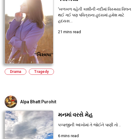
'ખળખળ વહેતી કાશીની નદીમાં વિસ્મયા વિલન
થઈ ગઈ પણ પવિત્રાના હૃદયમાં હમેશ માટે
હદયસ...
21 mins read
Drama
Tragedy
Alpa Bhatt Purohit
મનમાં વરસે મેહ
પપ્પાજીની આંખોમાં તે જોઈને પાણી તો ..
6 mins read