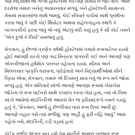
પણ વિદ્યાર્થીઓ ગર્લ્સ હોસ્ટેલમાં કોઈપણ સમયે ન જઈ શકે. આમ
દરરોજ તમારું બંનેનું અવારનવાર મળવું, બંને હોસ્ટેલની સામાન્ય
મેસમાં સવારસાંજ સાથે જમવું, કોઈ રવિવારે ચર્ચમાં સાથે પ્રાર્થના
કરવા જવું કે પછી કોઈ થિયેટર અથવા સહેલગાહના સ્થળે કે
બાગબગીચે ફરવા જવું એ બધું એટલું વધી ગયું હતું કે સૌ કોઈ તમને
‘એક દુજે કે લિયે’ સમજતું હતું.
મેકવાન, હું છેલ્લાં ત્રણેક વર્ષથી હોસ્ટેલમાં તમારો રૂમપાર્ટનર રહ્યો
હોઈ આપણી વચ્ચે પણ ગાઢ મિત્રતા પાંગરતી ગઈ અને આપણે પણ
એકબીજાનાં હર્ષશોક પરસ્પર વહેંચતા રહ્યા. સૌમ્ય અને
મિલનસાર પ્રકૃતિ ધરાવતા, પ્રોફેસરો અને વિદ્યાર્થીઓમાં સૌને
પ્રિય એવા, મેકવાન, તમારું એ દિવસનું સાવ નવું જ રૂપ મને જોવા
મળ્યું હતું. એક શનિવારે સાંજે આપણે આપણા રૂમમાં બેઠાબેઠા
જોડેના બે રૂમ પાર્ટનરો સાથે ગપસપ કરતા બેઠા હતા, ત્યાં તો ખિન્ન
વદને આવેલાં મંદાકિનીએ આવતાં વેંત જ ફરિયાદરૂપે તમને કહ્યું
હતું કે, ‘મેકવાન, આજે હું છેલ્લીવાર તારા રૂમ ઉપર આવી છું.
આપણે બહાર ગમે ત્યાં મળીશું, પણ અહીં હું ફરી નહિ આવું.’ આમ
કહેતાં તમે, મંદાકિની, રડી પડ્યાં હતાં.
કંઈક ગંભીર અંગત વાત હશે તેમ માનીને અમારા બાજુના રૂમ