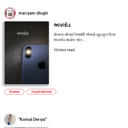
mariyam dhupli
અપલોડ
પોતાના મોબાઈલમાંથી એમણે યુટ્યુબ ઉપર
અપલોડ થયેલ એક ...
10 mins read
Drama
Inspirational
"Komal Deriya"