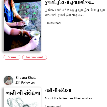
કુવામાં હોય તો હવાડામાં આ...
તું એમના માટે કરે છે બધું તું ખુશ હોય તો જ તું ખુશ
રાખી શકે. કુવામાં હોય તો હવાડ...
5 mins read
Drama
Inspirational
Bhavna Bhatt
231 Followers
નારી ની સંવેદના
About the ladies.. and their wishes
2 mins read