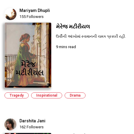
Mariyam Dhupli
155 Followers
મેરેજ મટીરીયલ
ઉર્વીની આંખોમાં સ્વમાનની ચમક પ્રસરી રહી.
9 mins read
Tragedy
Inspirational
Drama
Darshita Jani
162 Followers