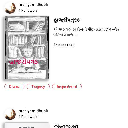
mariyam dhupli
1 Followers
હાજરીપત્રક
એ જ સમયે સાકીબની પીઠ તરફ પાછળ બ્લેક
બોર્ડના મથાળે ...
14 mins read
Drama
Tragedy
Inspirational
mariyam dhupli
1 Followers
અસ્તવ્યસ્ત