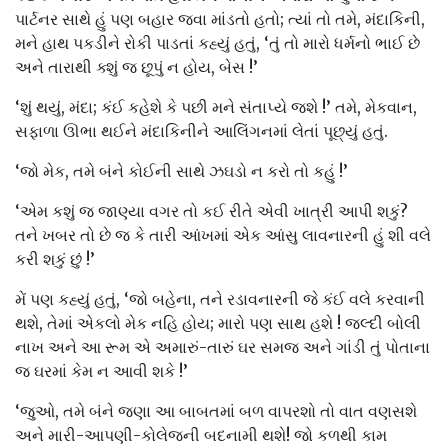
પાર્ટનર સાથે હું પણ બહાર જવા માંડતો હતો; ત્યાં તો તમે, મંદાકિની,
મને હાથ પકડીને રોકી પાડતાં કહ્યું હતું, ‘તું તો મારો ધર્મનો ભાઈ છે
અને તારાથી ક્શું જ છૂપું ન હોય, બેસ !’
‘શું થયું, મંદા; કંઈ કહેશે કે પછી મને સંતાપ્યે જશે !’ તમે, મેકવાન,
સફાળા ઊભા થઈને મંદાકિનીને આલિંગનમાં લેતાં પૂછ્યું હતું.
‘જો મેક, તમે બંને કોઈની સાથે ઝઘડો ન કરો તો કહું !’
‘એમ કશું જ જાણ્યા વગર તો કઈ રીતે એવી ખાત્રી આપી શકું?
તને ખબર તો છે જ કે તારી આંખમાં એક આંસુ લાવનારની હું શી વલે
કરી શકું છું !’
મેં પણ કહ્યું હતું, ‘જો બહેના, તને રડાવનારની જે કંઈ વલે કરવાની
થશે, તેમાં એકલો મેક નહિ હોય; મારો પણ સાથ હશે ! જલ્દી બોલી
નાખ અને આ રૂમ એ અમારું-તારું ઘર સમજ અને ગાંડી તું પોતાના
જ ઘરમાં કેમ ન આવી શકે !’
‘જુઓ, તમે બંને જણા આ બાબતમાં બળ વાપરશો તો વાત વણસશે
અને મારી-આપણી-કોલેજની બદનામી થશે! જો કળથી કામ