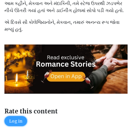
આમ કહીને, મેકવાન અને મંદાકિની, તમે સ્ટેજ ઉપરથી ઝડપભેર
નીચે ઊતરી ગયાં હતાં અને ડાઈનીંગ હોલમાં સોપો પડી ગયો હતો.
એ દિવસે સૌ કોલેજિયનોને, મેકવાન, તમારું અનન્ય રૂપ જોવા
મળ્યું હતું.
Rate this content
Log in