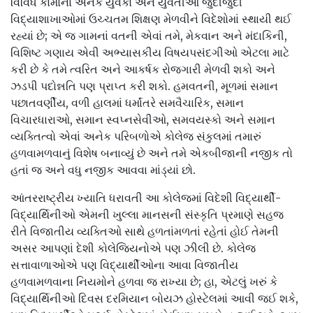
વિવિધ કોમોનાં અનેક યુવકો અને યુવતીઓ જુદીજુદી
વિદ્યાશાખાઓમાં ઉચ્ચતમ શિક્ષણ મેળવીને વિદેશોમાં સ્થાયી થઈ
રહ્યાં છે; એ જ ગામનાં વતની એવાં તમે, મેકવાન અને મંદાકિની,
વિશિષ્ટ ગણાય એવી અભ્યાસકીય વિષયપસંદગીઓ એટલા માટે
કરી છે કે તમે ત્વરિત અને આકર્ષક રોજગારી મેળવી શકો અને
ઝડપી પદોન્નતિ પણ પ્રાપ્ત કરી શકો. હમવતની, મૂળમાં સમાન
પછાતવર્ણીય, વળી હાલમાં ધર્માંતરે સમવૈચારિક, સમાન
વિચારધારાઓ, સમાન સ્વપ્નસેવીઓ, સમવયસ્કો અને સમાન
વ્યક્તિત્વો એવાં અનેક પરિબળોએ કોલેજ સંકુલમાં તમારું
હળવામળવાનું વિશેષ બનાવ્યું છે અને તમે એકબીજાની નજીક તો
હતાં જ અને વધુ નજીક આવવા માંડ્યાં છો.
આંતરરાષ્ટ્રીય ખ્યાતિ ધરાવતી આ કોલેજમાં વિદેશી વિદ્યાર્થી-
વિદ્યાર્થિનીઓ એમની ખુલ્લા માનસની સંસ્કૃતિ પ્રમાણે સહજ
રીતે વિજાતીય વ્યક્તિઓ સાથે હળતાંમળતાં રહેતાં હોઈ તેમની
અસર આપણાં દેશી કોલેજિયનોએ પણ ઝીલી છે. કોલેજ
સત્તાવાળાઓએ પણ વિદ્યાર્થીઓના આવા વિજાતીય
હળવામળવાના નિયમોને હળવા જ રાખ્યા છે; હા, એટલું ખરું કે
વિદ્યાર્થિનીઓ દિવસ દરમિયાન બોયઝ હોસ્ટેલમાં આવી જઈ શકે,