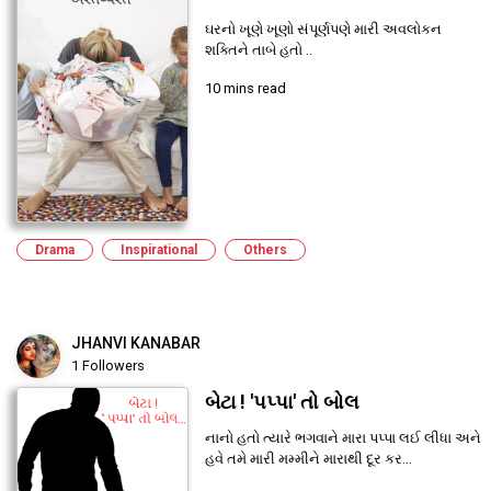
ઘરનો ખૂણે ખૂણો સંપૂર્ણપણે મારી અવલોકન
શક્તિને તાબે હતો ..
10 mins read
Drama
Inspirational
Others
JHANVI KANABAR
1 Followers
બેટા ! 'પપ્પા' તો બોલ
નાનો હતો ત્યારે ભગવાને મારા પપ્પા લઈ લીધા અને
હવે તમે મારી મમ્મીને મારાથી દૂર કર...