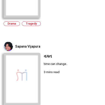
Drama
Tragedy
Sapana Vijapura
વક્ત
time can change..
3 mins read