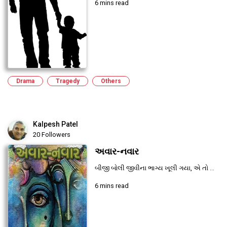
6 mins read
Drama
Tragedy
Others
Kalpesh Patel
20 Followers
અવાર-નવાર
બીજી બોલી જીવીના ભાગ્ય ખૂલી ગયા, એ તો ...
6 mins read