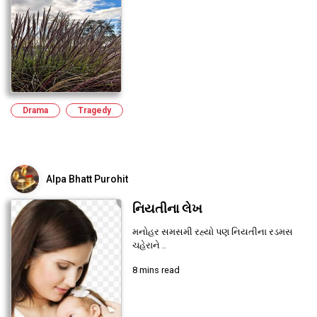
Drama
Tragedy
Alpa Bhatt Purohit
નિયતીના લેખ
મનોહર સમસમી રહ્યો પણ નિયતીના રડમસ
ચહેરાને ..
8 mins read