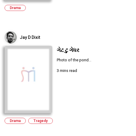
Drama
Jay D Dixit
ગેટ ટુ ગેધર
Photo of the pond...
3 mins read
Drama
Tragedy