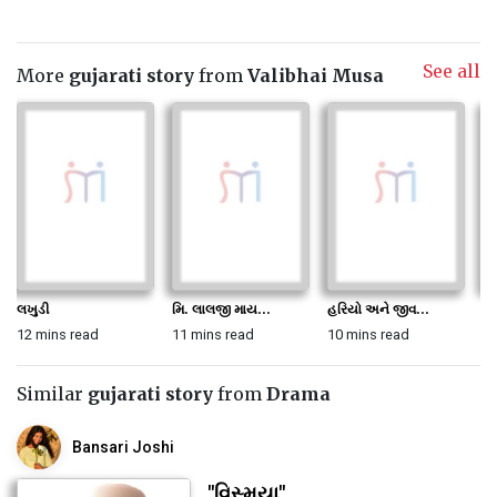
See all
More
gujarati story
from
Valibhai Musa
લખુડી
મિ. લાલજી માય...
હરિયો અને જીવ...
ખર
12 mins read
11 mins read
10 mins read
9 
Similar
gujarati story
from
Drama
Bansari Joshi
"વિસ્મયા"