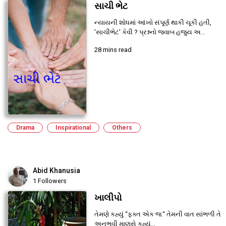
સાચી ભેટ
ન્યાયની શોધમાં આંખો સંપૂર્ણ થાકી ચૂકી હતી,
'સાચીભેટ' કેવી ? પ્રશ્નનો જવાબ હજુય અ...
28 mins read
Drama
Inspirational
Others
Abid Khanusia
1 Followers
ખાલીપો
તેમણે કહ્યું “ફક્ત એક જ.“ તેમની વાત સાંભળી તે
અનુભવી માણસે કહ્યું...