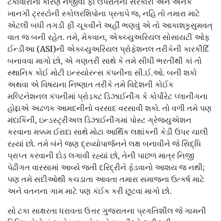
ટકાવારીના કારણે નજીવી ફી ઉપરાંતની સરકારી અને અનેક
ખાનગી ટ્રસ્ટોની સ્કોલરશિપોના પ્રતાપે જ, નહિ તો તમારા માટે
એટલી બધી તગડી ફી ચૂકવીને અહીં ભણવું એ તો આકાશકુસુમવત્
વાત જ બની રહેત. તમે, મેકવાન, એક્ચ્યુઅરિયલ સોસાયટી ઓફ
ઈન્ડીઆ (ASI)ની એક્ચ્યુઅરિયલ પ્રોફેશનલ તરીકેની કારકીર્દિ
બનાવવા માગો છો, એ ગણતરી સાથે કે તમે સીધી ભરતીથી કાં તો
સ્થાનિક કોઈ મોટી ઇન્સ્યોરન્સ કંપનીના સી.ઈ.ઓ. બની શકો
અથવા એ વિષયના નિષ્ણાત તરીકે તમે વિદેશની કોઈક
મલ્ટિનેશનલ કંપનીમાં પ્રોડક્ટ ડિઝાઈનીંગ કે કોર્પોરેટ પ્લાનીંગના
હોદ્દાએ અઢળક આમદનીનો વરસાદ વરસાવી શકો. તો વળી તમે પણ
મંદાકિની, ઇન્ડસ્ટ્રીઅલ ડિઝાઈનીંગમાં પોસ્ટ ગ્રેજ્યુએશન
કરવાના મક્કમ ઈરાદા સાથે મોટા આર્થિક લક્ષાંકની કેડી ઉપર ચાલી
રહ્યાં છો. તમે બંને જણ દ્રવ્યોપાર્જનને લક્ષ બનાવીને જે સિદ્ધિ
પ્રાપ્ત કરવાની દોડ લગાવી રહ્યાં છો, તેની પાછળ માત્ર નિજી
પેઢીગત વારસામાં આવ્યે જતી દરિદ્રીને ફેડવાનો આશય જ નથી;
પણ તમે સદીઓથી કચડાતા આવતા તમારા સમાજના ઉત્કર્ષ માટે
અને વતનના ગામ માટે પણ કંઈક કરી છૂટવા માગો છો.
સો ટકા સાક્ષરતા ધરાવતા ઉત્તર ગુજરાતના પ્રગતિશીલ જે ગામની