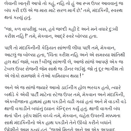
લેવાની ખાત્રી આપો તો કહું, નહિ તો હું આ રૂમ ઉપર આવવાનું જ
બંધ કરી દઉં એ જ મારા માટે સરળ માર્ગ છે.’ તમે, મંદાકિની, સ્વસ્થ
થતાં કહ્યું હતું.
‘જા, કળ વાપરીશું. બસ, હવે જલ્દી કહી દે અને મને વધારે દુ:ખી
કરીશ નહિ !’ તમે, મેકવાન, આર્દ્ર સ્વરે બોલ્યા હતા.
પછી તો મંદાકિનીની કેફિયત સાંભળી લીધા પછી તમે, મેકવાન,
આટલું જ બોલ્યા હતા, ‘ચિંતા કરીશ નહિ અને એ સમસ્યા શાંતિથી
હલ થઈ જશે, બસ ! બીજું સાંભળી લે, આજે સાંજે આપણે એક જ
ટેબલ ઉપર રોજની જેમ સાથે જ ડીનર લઈશું. જો તું દૂર ભાગીશ તો
એ લોકો સમજશે કે તેઓ કામિયાબ થયા ! ’
અને એ જ સાંજે જ્યારે આખો ડાઈનીંગ હોલ ભરચક હતો, ત્યારે
બર્થડે કે એવી પાર્ટી માટેના સ્ટેજ ઉપર તમે, મેકવાન અને મંદાકિની,
એકબીજાના હાથમાં હાથ પકડીને ચઢી ગયાં હતાં અને મેં વાડકી વડે
થાળી વગાડીને બધાંનું ધ્યાન કેન્દ્રિત કર્યું હતું. થાળી વાગતી બંધ
થતાં પીન ડ્રોપ શાંતિ વચ્ચે તમે, મેકવાન, ચહેરા ઉપરની મક્કમતા
સાથે મંદાકિનીનો એક હાથ પક્ડીને તેને ઊંચો કરીને બધાંને
ઉદ્દેશીને આમ કહ્યું હતું, ‘જુઓ મિત્રો અને આ એક અપવાદ