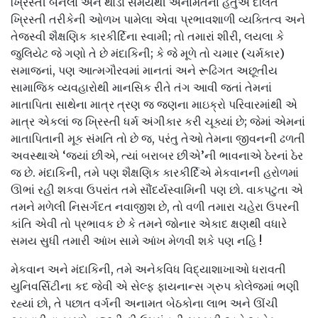
ખ્રિસ્તી બનેલા અને થોડા સમયથી અનામતના હેતુએ દલિત
ખ્રિસ્તી તરીકેની ઓળખ પામેલા એવા પ્રભાવશાળી વ્યક્તિત્વ અને
તેજસ્વી શૈક્ષણિક કારકીર્દિના સ્વામી; તો તમારાં શીરી, લયલા કે
જુલિયેટ જે ગણો તે છે મંદાકિની; કે જે મૂળે તો ચમાર (ચર્મકાર)
સમાજનાં, પણ આત્મગૌરવમાં માનતાં અને રૂઢિગત અછૂતીય
સામાજિક વ્યવહારોથી માનસિક રીતે તંગ આવી જતાં તેમનાં
માતાપિતા સાથેના માત્ર ત્રણ જ જણના માઇક્રો પરિવારમાંથી એ
માત્ર એકલાં જ ખ્રિસ્તી ધર્મ અંગીકાર કરી ચૂક્યાં છે; જેમાં એમનાં
માતાપિતાની મૂક સંમતિ તો છે જ, પરંતુ તેઓ તેમના જીવનની ઢળતી
અવસ્થાએ ‘જ્યાં છીએ, ત્યાં બરાબર છીએ’ની ભાવનાએ ઠેરનાં ઠેર
જ છે. મંદાકિની, તમે પણ શૈક્ષણિક કારકીર્દિએ મેકવાનની હરોળમાં
ઊભાં રહી શકવા ઉપરાંત તમે સૌંદર્યસ્વામિની પણ છો. વાકપટુતા એ
તમને મળેલી નિસર્ગદત નવાજીશ છે, તો વળી તમારા ચહેરા ઉપરની
કાંતિ એવી તો પ્રભાવક છે કે તમને જોનાર એકાદ ક્ષણથી વધારે
સમય સુધી તમારી આંખ સામે આંખ મેળવી શકે પણ નહિ !
મેકવાન અને મંદાકિની, તમે અનેકવિધ વિદ્યાશાખાઓ ધરાવતી
યુનિવર્સિટીના કદ જેવી એ સેલ્ફ ફાયનાન્સ ગ્રુપ કોલેજમાં ભણી
રહ્યાં છો, તે પછાત વર્ગની અનામત બેઠકોના લાભ અને ઊંચી