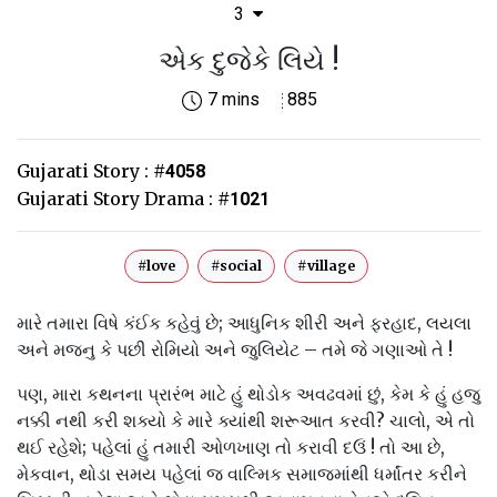
3
એક દુજેકે લિયે !
7 mins
885
Gujarati Story :
#
4058
Gujarati Story Drama :
#
1021
#love
#social
#village
મારે તમારા વિષે કંઈક કહેવું છે; આધુનિક શીરી અને ફરહાદ, લયલા
અને મજનુ કે પછી રોમિયો અને જુલિયેટ – તમે જે ગણાઓ તે !
પણ, મારા કથનના પ્રારંભ માટે હું થોડોક અવઢવમાં છું, કેમ કે હું હજુ
નક્કી નથી કરી શક્યો કે મારે ક્યાંથી શરૂઆત કરવી? ચાલો, એ તો
થઈ રહેશે; પહેલાં હું તમારી ઓળખાણ તો કરાવી દઉં ! તો આ છે,
મેકવાન, થોડા સમય પહેલાં જ વાલ્મિક સમાજમાંથી ધર્માંતર કરીને