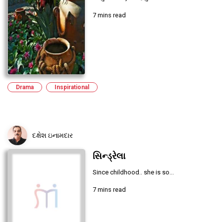
7 mins read
Drama
Inspirational
દક્ષેશ ઇનામદાર
સિન્ડ્રેલા
Since childhood.. she is so...
7 mins read