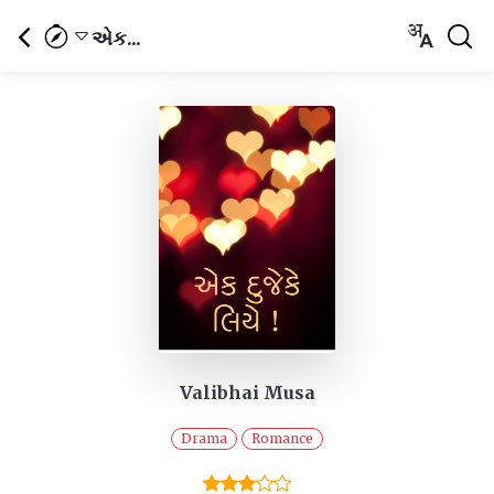
એક...
Valibhai Musa
Drama
Romance