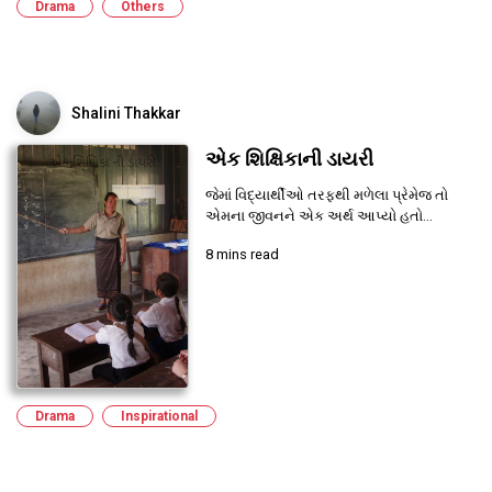
Drama
Others
Shalini Thakkar
એક શિક્ષિકાની ડાયરી
જેમાં વિદ્યાર્થીઓ તરફથી મળેલા પ્રેમેજ તો
એમના જીવનને એક અર્થ આપ્યો હતો...
8 mins read
Drama
Inspirational