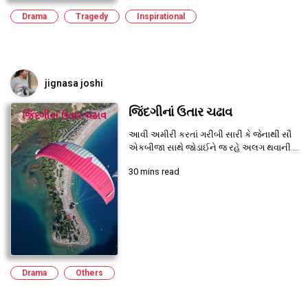
Drama
Tragedy
Inspirational
jignasa joshi
જિંદગીનાં ઉતાર ચઢાવ
આવી અમીરી કરતાં ગરીબી સારી કે જેનાથી સૌ
એકબીજા સાથે જોડાઈને જ રહે અલગ થવાની ...
30 mins read
Drama
Others