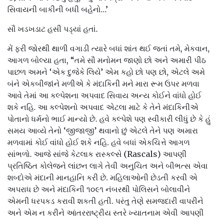
સિવાયની બાકીની બધી બહેનો…’
સૌ ખડખડાટ હસી પડ્યાં હતાં.
મેં ફરી જોરથી થાળી વગાડી ત્યારે બધાં શાંત થઈ જતાં તમે, મેકવાન,
આગળ બોલ્યા હતા, “તમે સૌ મનોમન જાણો છો અને અમારી પીઠ
પાછળ અમને ‘એક દુજેકે લિયે’ એમ કહો છો પણ છો, એટલે અમે
બંને એકબીજાંને મળીએ કે મંદાકિની મને મારા રૂમ ઉપર મળવા
આવે તેમાં આ કલ્પેશના અપવાદ સિવાય અન્ય કોઈને વાંધો હોઈ
શકે નહિ. આ કલ્પેશનો અપવાદ એટલા માટે કે તેને મંદાકિનીએ
પોતાનો ધર્મનો ભાઈ માન્યો છે. હવે કલ્પેશે પણ સ્વીકારી લીધું છે કે હું
સમય આવ્યે તેનો ‘જીજાજી’ થવાનો છું એટલે તેને પણ અમારા
મળવામાં કોઈ વાંધો હોઈ શકે નહિ. હવે બધાં એકચિત્તે આગળ
સાંભળો. આજે સાંજે કેટલાક રાસ્કલ્સે (Rascals) આપણી
પ્રતિષ્ઠિત કોલેજને લાંછન લાગે તેવી અનુચિત અને બીભત્સ એવા
શબ્દોએ મંદાની માનહાનિ કરી છે. મહિલાઓની છેડતી કરવી એ
અપરાધ છે અને મંદાકિની ૧૦૯૧ નંબરથી પોલિસને બોલાવીને
એમની ધરપકડ કરાવી શકતી હતી. પરંતુ તેણે સમજદારી વાપરીને
અને એમ ન કરીને આંતરરાષ્ટ્રીય સ્તરે ખ્યાતનામ એવી આપણી