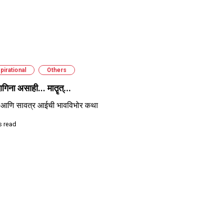
pirational
Others
गिना असाही... मातॄत्...
ी आणि सावत्र आईची भावविभोर कथा
s read