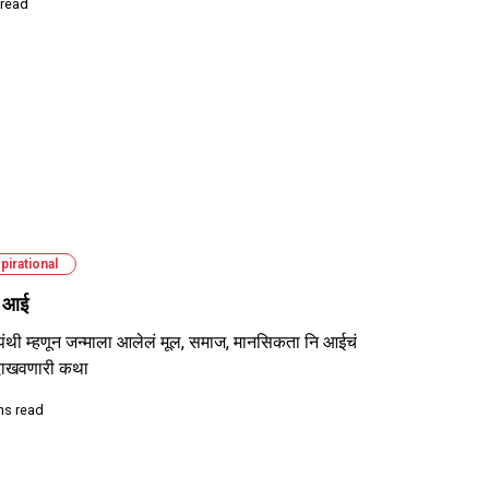
 read
pirational
म आई
पंथी म्हणून जन्माला आलेलं मूल, समाज, मानसिकता नि आईचं
 दाखवणारी कथा
ns read