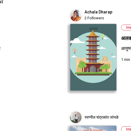
al
Achala Dharap
2 Followers
Ins
अल
ा
आयुष्
1 min
स्वप्नील चंद्रकांत जांभळे
Ins