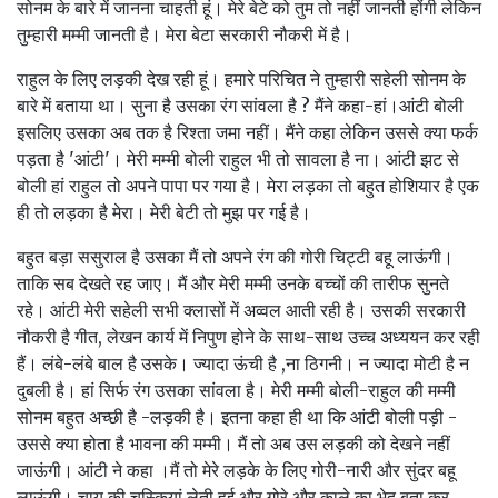
सोनम के बारे में जानना चाहती हूं। मेरे बेटे को तुम तो नहीं जानती होंगी लेकिन
तुम्हारी मम्मी जानती है। मेरा बेटा सरकारी नौकरी में है।
राहुल के लिए लड़की देख रही हूं। हमारे परिचित ने तुम्हारी सहेली सोनम के
बारे में बताया था। सुना है उसका रंग सांवला है ? मैंने कहा-हां।आंटी बोली
इसलिए उसका अब तक है रिश्ता जमा नहीं। मैंने कहा लेकिन उससे क्या फर्क
पड़ता है 'आंटी'। मेरी मम्मी बोली राहुल भी तो सावला है ना। आंटी झट से
बोली हां राहुल तो अपने पापा पर गया है। मेरा लड़का तो बहुत होशियार है एक
ही तो लड़का है मेरा। मेरी बेटी तो मुझ पर गई है।
बहुत बड़ा ससुराल है उसका मैं तो अपने रंग की गोरी चिट्टी बहू लाऊंगी।
ताकि सब देखते रह जाए। मैं और मेरी मम्मी उनके बच्चों की तारीफ सुनते
रहे। आंटी मेरी सहेली सभी क्लासों में अव्वल आती रही है। उसकी सरकारी
नौकरी है गीत, लेखन कार्य में निपुण होने के साथ-साथ उच्च अध्ययन कर रही
हैं। लंबे-लंबे बाल है उसके। ज्यादा ऊंची है ,ना ठिगनी। न ज्यादा मोटी है न
दुबली है। हां सिर्फ रंग उसका सांवला है। मेरी मम्मी बोली-राहुल की मम्मी
सोनम बहुत अच्छी है -लड़की है। इतना कहा ही था कि आंटी बोली पड़ी -
उससे क्या होता है भावना की मम्मी। मैं तो अब उस लड़की को देखने नहीं
जाऊंगी। आंटी ने कहा ।मैं तो मेरे लड़के के लिए गोरी-नारी और सुंदर बहू
लाऊंगी। चाय की चुस्कियां लेती हुई और गोरे और काले का भेद बता कर