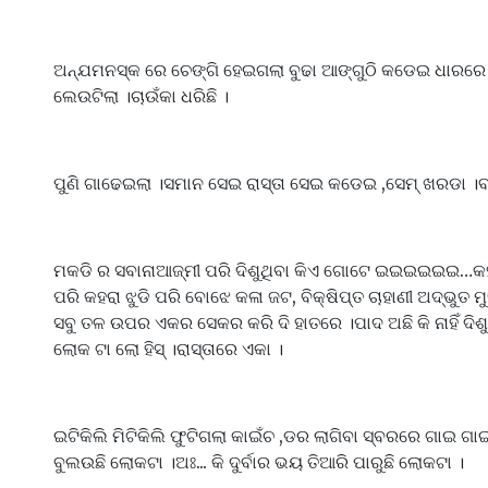
ଅନ୍ଯମନସ୍କ ରେ ଚେଙ୍ଗି ହେଇଗଲା ବୁଢା ଆଙ୍ଗୁଠି କଡେଇ ଧାରରେ ।
ଲେଉଟିଲା ।ଚାଉଁକା ଧରିଛି ।
ପୁଣି ଗାଢେଇଲା ।ସମାନ ସେଇ ରାସ୍ତା ସେଇ କଡେଇ ,ସେମ୍ ଖରଡା ।ବ୍
ମକଡି ର ସବାନାଆଜ୍ମୀ ପରି ଦିଶୁଥିବା କିଏ ଗୋଟେ ଇଇଇଇଇଇ…କହର
ପରି କହରା ଝୁଡି ପରି ବୋଝେ କଳା ଜଟ, ବିକ୍ଷିପ୍ତ ଚାହାଣୀ ଅଦ୍ଭୁତ ମୁ
ସବୁ ତଳ ଉପର ଏକର ସେକର କରି ଦି ହାତରେ ।ପାଦ ଅଛି କି ନାହିଁ ଦିଶୁ
ଲୋକ ଟା ଲୋ ହିସ୍ ।ରାସ୍ତାରେ ଏକା ।
ଇଟିକିଲି ମିଟିକିଲି ଫୁଟିଗଲା କାଇଁଚ ,ଡର ଲାଗିବା ସ୍ବରରେ ଗାଇ ଗ
ବୁଲଉଛି ଲୋକଟା ।ଅଃ... କି ଦୁର୍ବାର ଭୟ ତିଆରି ପାରୁଛି ଲୋକଟା ।