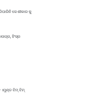
ିପାରିନି ସେ ଶୀକାର କୁ
।ଉଗ୍ର, ହିଂସ୍ର
।ମୁଣ୍ଡ ଝିମ୍ ଝିମ୍