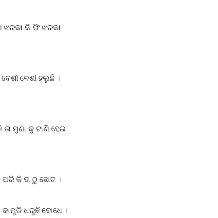
ଇ ଝରକା କି ଫି ଝରକା
ନ ବେଶୀ ବେଶୀ ହଲୁଛି ।
 ତା ମୁଣା କୁ ଟାଣି ହେଇ
ପରି କି ତା ଠୁ ଛୋଟ ।
େ କାମୁଡି ଧରୁଛି ବୋଧେ ।