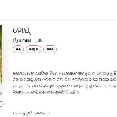
ହୋପ୍
3 mins
38
ଡର
କରୋନା
ମକଡି
କଡେଇରେ ଲୁହାଖଡିକା ଟିରେ କଣ ଗୋଟେ ଖରଡୁଥାଏ, ସେ ଆଡକୁ ନିଘା ନା
ଠିକ୍ ସାମ୍ନାକୁ ଥିବା ଝରକାର ଠିଆ ଠିଆ ରେଲିଙ୍ଗ ବାଟେ ଆଗର କଳା ଲ
ଲମ୍ବା ଜିଭ ପରି ଲହଲହୁଛି ।କୁକୁର ଟି ତ୍ରସ୍ତ, କୁଁ କୁଁ ନିଛାଟିଆ, କେହ
କିକାଉ କୋଇଲି ହସସସସସସ୍କେହି ବି ନାହିଁ ।
a
ନଜର ବୁଲୁଛି...ଇଇଇ... ।