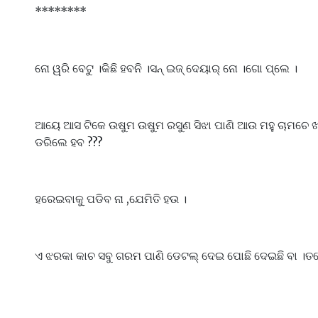
********
ନୋ ୱରି ବେଟୁ ।କିଛି ହବନି ।ସନ୍ ଇଜ୍ ଦେୟାର୍ ନୋ ।ଗୋ ପ୍ଲେ ।
ଆୟେ ଆସ ଟିକେ ଉଷୁମ ଉଷୁମ ରସୁଣ ସିଝା ପାଣି ଆଉ ମହୁ ଚାମଚେ
ଡରିଲେ ହବ ???
ହରେଇବାକୁ ପଡିବ ନା ,ଯେମିତି ହଉ ।
ଏ ଝରକା କାଚ ସବୁ ଗରମ ପାଣି ଡେଟଲ୍ ଦେଇ ପୋଛି ଦେଇଛି ବା ।ତ