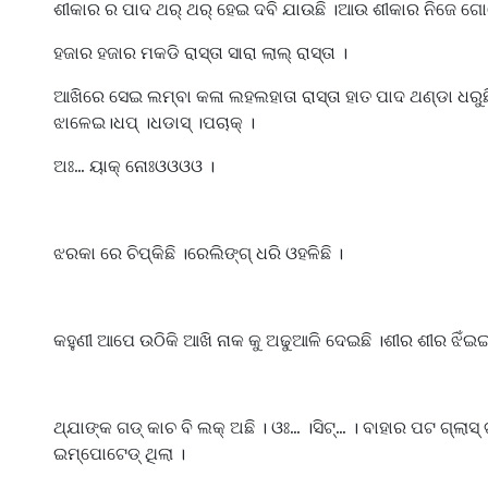
ଶୀକାର ର ପାଦ ଥର୍ ଥର୍ ହେଇ ଦବି ଯାଉଛି ।ଆଉ ଶୀକାର ନିଜେ ଗୋ
ହଜାର ହଜାର ମକଡି ରାସ୍ତା ସାରା ଲାଲ୍ ରାସ୍ତା ।
ଆଖିରେ ସେଇ ଲମ୍ବା କଳା ଲହଲହାତା ରାସ୍ତା ହାତ ପାଦ ଥଣ୍ଡା ଧରୁଛ
ଝାଳେଇ।ଧପ୍ ।ଧଡାସ୍ ।ପଚାକ୍ ।
ଅଃ... ୟାକ୍ ନୋଃଓଓଓଓ ।
ଝରକା ରେ ଚିପ୍କିଛି ।ରେଲିଙ୍ଗ୍ ଧରି ଓହଳିଛି ।
କହୁଣୀ ଆପେ ଉଠିକି ଆଖି ନାକ କୁ ଅଢୁଆଳି ଦେଇଛି ।ଶୀର ଶୀର ଝିଁ
ଥ୍ଯାଙ୍କ ଗଡ୍ କାଚ ବି ଲକ୍ ଅଛି । ଓଃ... ।ସିଟ୍... । ବାହାର ପଟ ଗ୍ଲାସ
ଇମ୍ପୋଟେଡ୍ ଥିଲା ।