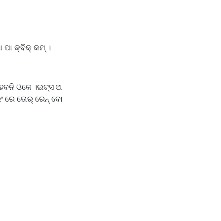
ପା କ୍ବିକ୍ କମ୍ ।
୍ ହବନି ଓକେ ।ଇଟ୍ସ ଅ
ିଂ ରେ ତୋର୍ ରେନ୍ ବୋ