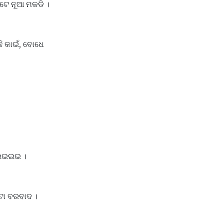
ଟେ ନୂଆ ମକଡି ।
ି କାଇଁ, ବୋଧେ
ଇଇଇଇଇ ।
୍ ଟା ବରବାଦ ।