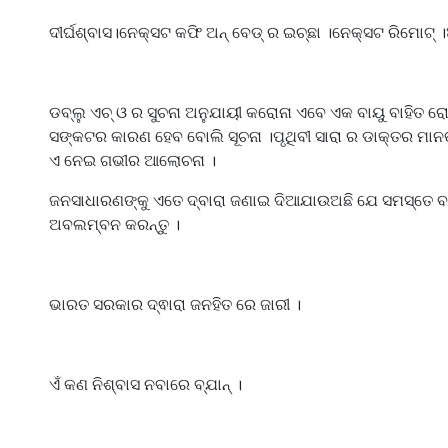
ଦୀର୍ଘଶ୍ବାସ।ନେକ୍ସଟ କଫି ଅନ୍ ବେଡ୍ ର ଇଚ୍ଛା ।ନେକ୍ସଟ ରିମୋଟ୍ ।
ଡବ୍ଲୁ ଏଚ୍ ଓ ର ସୁଚନା ଅନୁଯାୟୀ କରୋନା ଏବେ ଏକ ବାୟୁ ବାହିତ ର
ସଙ୍କଟର କାରଣ ହେବ ବୋଲି ସୂଚନା ।ପୃଥିବୀ ସାରା ର ଡାକ୍ତର ମା
ଏ ନେଇ ଗଭୀର ଆଲୋଚନା ।
ଜନସାଧାରଣଙ୍କୁ ଏତେ ଦ୍ବାରା ଜଣାଇ ଦିଆଯାଉଅଛି ଯେ ସମସ୍ତେ ବା
ଅବଲମ୍ବନ କରନ୍ତୁ ।
ଭାରତ ସରକାର ଦ୍ଵାରା ଜନହିତ ରେ ଜାରୀ ।
ଏଁ କଣ ନିଶ୍ବାସ ନବାରେ ବ୍ଯାନ୍ ।