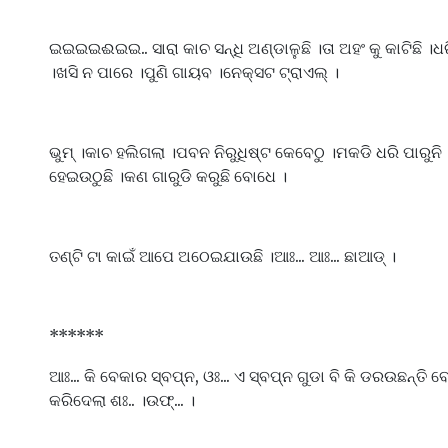
ଇଇଇଇଈଇଇ.. ସାରା କାଚ ସନ୍ଧି ଅଣ୍ଡାଳୁଛି ।ତା ଅହଂ କୁ କାଟିଛି ।ଧର
।ଖସି ନ ପାରେ ।ପୁଣି ଗାୟବ ।ନେକ୍ସଟ ଟ୍ରାଏଲ୍ ।
ଭୁମ୍ ।କାଚ ହଲିଗଲା ।ପବନ ନିରୁଧିଷ୍ଟ କେବେଠୁ ।ମକଡି ଧରି ପାରୁନି 
ହେଇଉଠୁଛି ।କଣ ଗାରୁଡି କରୁଛି ବୋଧେ ।
ତଣ୍ଟି ଟା କାଇଁ ଆପେ ଅଠେଇଯାଉଛି ।ଆଃ... ଆଃ... ଛାଆଡ୍ ।
******
ଆଃ... କି ବେକାର ସ୍ବପ୍ନ, ଓଃ... ଏ ସ୍ବପ୍ନ ଗୁଡା ବି କି ଡରଉଛନ୍ତି ବେ 
କରିଦେଲା ଶଃ.. ।ଉଫ୍... ।