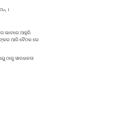
ଅନ୍ ।
ୋଗ ଭାବରେ ଆହୁରି
ନଙ୍କର ଆଜି ବୈଠକ ରେ
ୟୁ ଠାରୁ ସାବଧାନତା