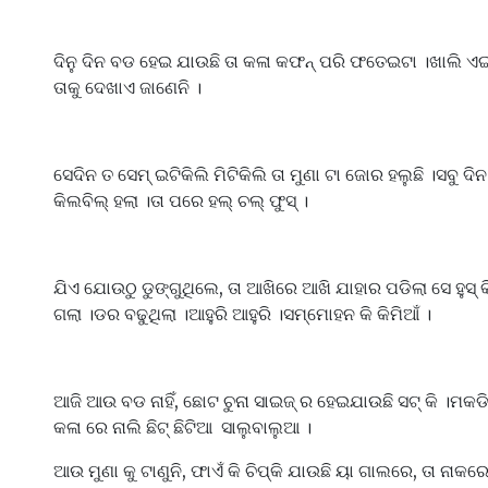
ଦିନୁ ଦିନ ବଡ ହେଇ ଯାଉଛି ତା କଳା କଫନ୍ ପରି ଫତେଇଟା ।ଖାଲି ଏ
ତାକୁ ଦେଖାଏ ଜାଣେନି ।
ସେଦିନ ତ ସେମ୍ ଇଟିକିଲି ମିଟିକିଲି ତା ମୁଣା ଟା ଜୋର ହଲୁଛି ।ସବୁ ଦି
କିଲବିଲ୍ ହଲା ।ତା ପରେ ହଲ୍ ଚଲ୍ ଫୁସ୍ ।
ଯିଏ ଯୋଉଠୁ ଡୁଙ୍ଗୁଥିଲେ, ତା ଆଖିରେ ଆଖି ଯାହାର ପଡିଲା ସେ ହୁସ୍ କି
ଗଲା ।ଡର ବଢୁଥିଲା ।ଆହୁରି ଆହୁରି ।ସମ୍ମୋହନ କି କିମିଆଁ ।
ଆଜି ଆଉ ବଡ ନାହିଁ, ଛୋଟ ଚୁନା ସାଇଜ୍ ର ହେଇଯାଉଛି ସଟ୍ କି ।ମକଡି 
କଳା ରେ ନାଲି ଛିଟ୍ ଛିଟିଆ ସାଲୁବାଲୁଆ ।
ଆଉ ମୁଣା କୁ ଟାଣୁନି, ଫାଏଁ କି ଚିପ୍କି ଯାଉଛି ୟା ଗାଲରେ, ତା ନାକର