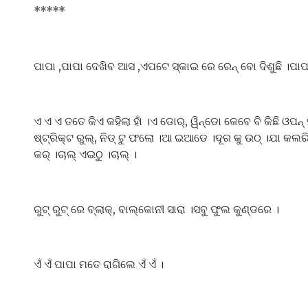
*****
ପାପା ,ପାପା ଦେଖିବ ଆସ ,ଏପଟେ ସ୍କାଇ ରେ ରେନ୍ ବୋ ଦିଶୁଛି ।ପାପା 
ଏ ଏ ଏ ତତେ କିଏ କହିଲା ହାଁ ।ଏ ଡୋର୍, ୱିନ୍ଡୋ କେବେ ବି କିଛି ଓପନ
ଷ୍ଟ୍ରିକ୍ଟ ରୁଲ୍, ନିଡ୍ ଟୁ ଫଲୋ ।ଆ ଇଆଡେ ।ଦୂର କୁ ଉଠ୍ ।ଯା କଲର
କର୍ ।ଚାଲ୍ ଏଇଠୁ ।ଚାଲ୍ ।
ରୁଟ୍ ରୁଟ୍ ରେ ବ୍ଲାକ୍, ବାଲ୍କୋନୀ ସାରା ।ସବୁ ଫୁଲ କୁଣ୍ଡରେ ।
ଏଁ ଏଁ ପାପା ମତେ ରାଗିଲେ ଏଁ ଏଁ ।