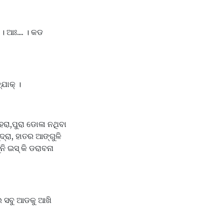
 ଆଃ.... । କଡ
ଯାକ୍ ।
ା,ପୁରା ଡୋଳା ନଥିବା
ଦ୍ରା, ହାତର ଆଙ୍ଗୁଳି
ନି ଇସ୍ କି ଡରାବନା
ାଇ ସବୁ ଆଡକୁ ଆଖି