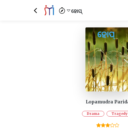
ହୋପ୍
Lopamudra Parid
Drama
Tragedy