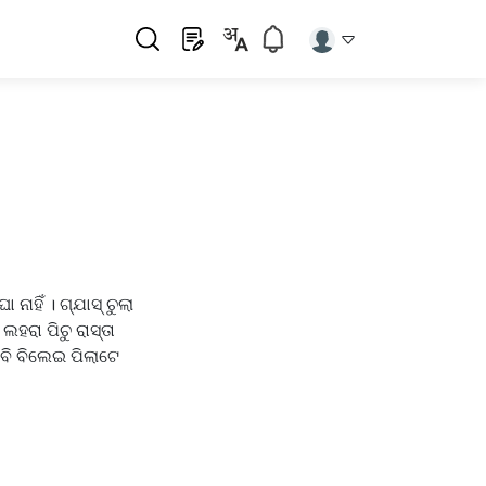
ହିଁ । ଗ୍ଯାସ୍ ଚୁଲା
ହରା ପିଚୁ ରାସ୍ତା
ି ବି ବିଲେଇ ପିଲାଟେ