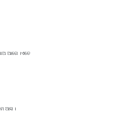
 ଖାଅ ଆଗେ ।ଏତେ
ମେ ଆସ ।