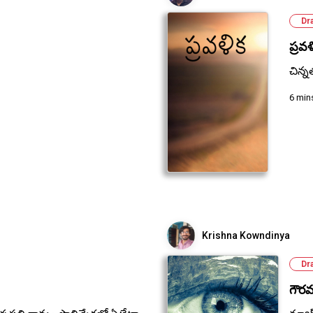
Dr
ప్రవళ
చిన్న
6 min
Krishna Kowndinya
Dr
గౌర