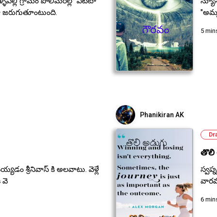
ల్లి గ్రామం పొలిమేరల్లో ఏటేటా
న్యూస
 జరుగుతూంటుంది.
"అమ్
5 min
Phanikiran AK
Dr
తొలి
్యడం శ్రీనివాస్ కి అలవాటు. వెళ్లే
స్వప్
 వె
వారవ
6 min