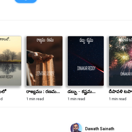
ంలో
రాజ్యము : రణమ...
డబ్బు - కష్టమ...
దీపావళి టపా
ad
1 min read
1 min read
1 min read
Dawath Sainath