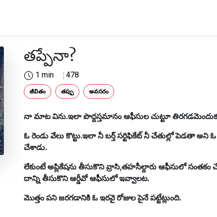
తప్పేనా?
1 min
478
జీవితం
తప్పు
అవసరం
నా మాట విను.ఇలా పొద్దస్తమానం ఆఫీసుల చుట్టూ తిరగడమెందు
ఓ రెండు వేలు కొట్టు.ఇలా నీ బర్త్ సర్టిఫికేట్ నీ చేతుల్లో పెడతా అ
చేశాడు.
లేకుంటే అప్లికేషను తీసుకొని వ్రాసి,తహసీల్దారు ఆఫీసులో సంతక
దాన్ని తీసుకొని ఆర్డీవో ఆఫీసులో ఇవ్వాలట.
మొత్తం పని జరగడానికి ఓ ఇరవై రోజుల పైనే పట్టేట్లుంది.