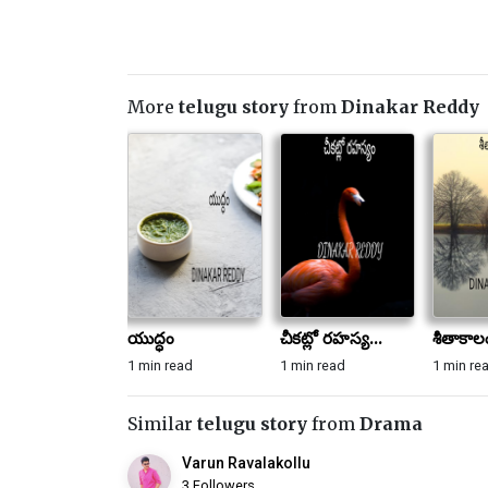
More
telugu story
from
Dinakar Reddy
యుద్ధం
చీకట్లో రహస్య...
శీతాకాల
1 min read
1 min read
1 min re
Similar
telugu story
from
Drama
Varun Ravalakollu
3 Followers