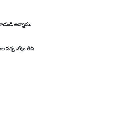
 చూడండి అన్నాను.
 పచ్చ నోట్లు తీసి