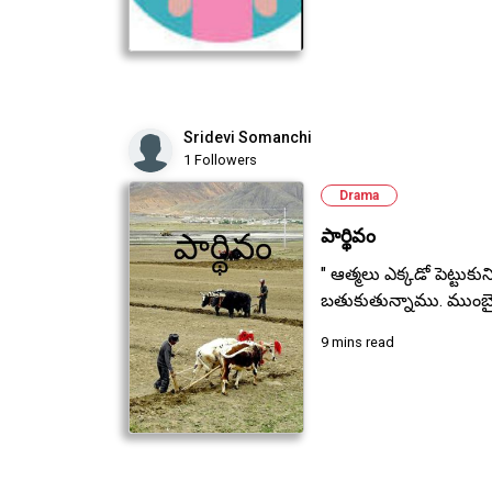
Sridevi Somanchi
1 Followers
Drama
పార్థివం
" ఆత్మలు ఎక్కడో పెట్టుక
బతుకుతున్నాము. ముంబైల
9 mins read