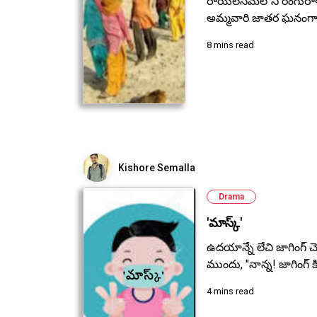
రాయలసీమలోని రంగురాళ్ళప
అమ్మవారి జాతర ఘనంగా
8 mins read
Kishore Semalla
Drama
'మాస్క్'
ఉదయాన్నే లేచి జాగింగ్ చెయ
ముందు, "నాన్న! జాగింగ్ కి
4 mins read