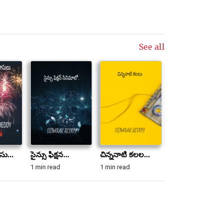
See all
సు...
సైన్సు ఫిక్షన...
చిన్ననాటి కలల...
మాయలు - మంత్ర.
1 min read
1 min read
1 min read