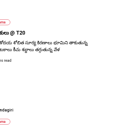
ama
ుకులు @ T20
ోదయ శోబిత సూర్య కిరణాలు భూమిని తాకుతున్న
ీటకాలు కీచు శబ్దాలు తగ్గుతున్న వేళ
ns read
ndagiri
ama