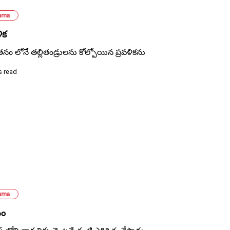
ama
ిక
తనం లోనే తల్లితండ్రులను కోల్పోయిన ప్రవళికను
s read
ama
వం