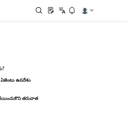
కు?
ని ఓ ఏజెంటు ఉపదేశం
ం చేయించుకొని తరువాత