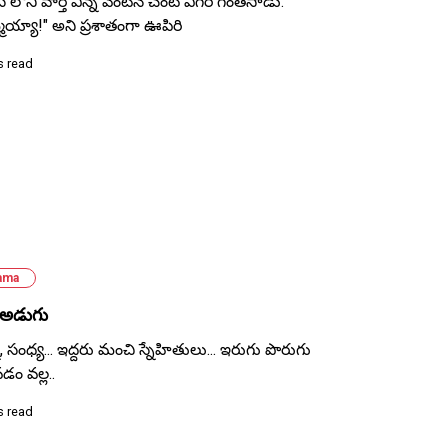
్ లోని వార్త విన్న వెంటనే చంటి ఎగిరి గంతేసాడు.
మయ్యా!" అని ప్రశాతంగా ఊపిరి
s read
ama
 అడుగు
న, సంధ్య... ఇద్దరు మంచి స్నేహితులు... ఇరుగు పొరుగు
డం వల్ల..
s read