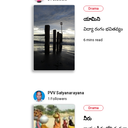
Drama
యామిని
విద్యా రంగం భవితవ్యం
6 mins read
PVV Satyanarayana
1 Followers
Drama
నీరు