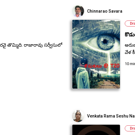
Chinnarao Savara
Dr
కొడ
రవై తొమ్మిది. రాజారావు సర్వీసులో
అరుణ
వేళ క
10 mi
Venkata Rama Seshu Na
Dr