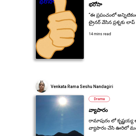
భరోసా
“ఈ ప్రపంచంలో అన్నిటికంటే
ట్రైనర్ వేసిన ప్రశ్నకు లాప్
14 mins read
Venkata Rama Seshu Nandagiri
Drama
వ్యాపారం
రామాపురం లో కృష్ణయ్య అ
వ్యాపారం చేసి ఊరిలో మం