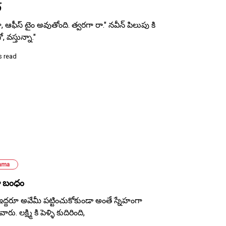
్
, ఆఫీస్ టైం అవుతోంది. త్వరగా రా." నవీన్ పిలుపు కి
, వస్తున్నా."
s read
ama
హ బంధం
ఇద్దరూ అవేమీ పట్టించుకోకుండా అంతే స్నేహంగా
రు. లక్ష్మి కి పెళ్ళి కుదిరింది,