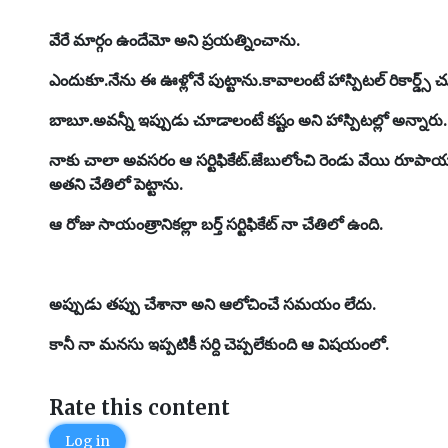
వేరే మార్గం ఉందేమో అని ప్రయత్నించాను.
ఎందుకూ.నేను ఈ ఊళ్లోనే పుట్టాను.కావాలంటే హాస్పిటల్ రికార్డ్స్
బాబూ.అవన్నీ ఇప్పుడు చూడాలంటే కష్టం అని హాస్పిటల్లో అన్నారు.
నాకు చాలా అవసరం ఆ సర్టిఫికేట్.జేబులోంచి రెండు వేయి రూపాయల
అతని చేతిలో పెట్టాను.
ఆ రోజు సాయంత్రానికల్లా బర్త్ సర్టిఫికేట్ నా చేతిలో ఉంది.
అప్పుడు తప్పు చేశానా అని ఆలోచించే సమయం లేదు.
కానీ నా మనసు ఇప్పటికీ సర్ది చెప్పలేకుంది ఆ విషయంలో.
Rate this content
Log in