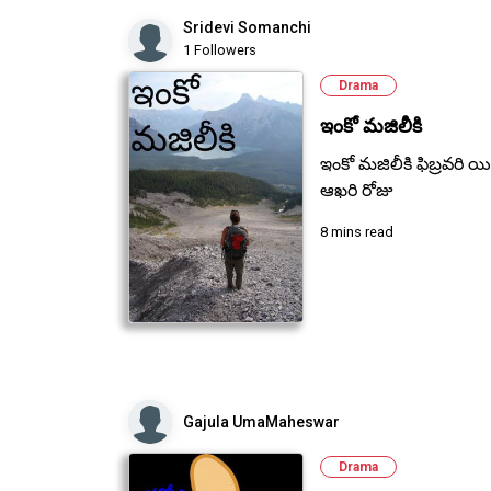
Sridevi Somanchi
1 Followers
Drama
ఇంకో మజిలీకి
ఇంకో మజిలీకి ఫిబ్రవరి యి
ఆఖరి రోజు
8 mins read
Gajula UmaMaheswar
Drama