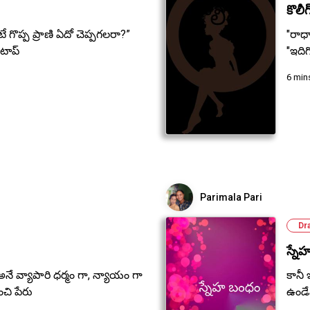
కొలీగ
 గొప్ప ప్రాణి ఏదో చెప్పగలరా?”
"రాధా
 టాప్
"ఇదిగో
6 min
Parimala Pari
Dr
స్నే
నే వ్యాపారి ధర్మం గా, న్యాయం గా
కానీ 
చి పేరు
ఉండేవా