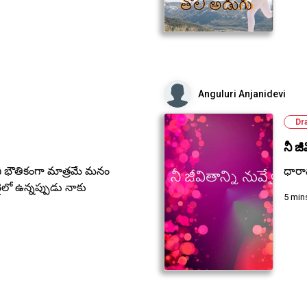
Anguluri Anjanidevi
Dr
నీ జీ
ుని భౌతికంగా మాత్రమే మనం
ధారా
ో ఉన్నప్పుడు నాకు
5 min