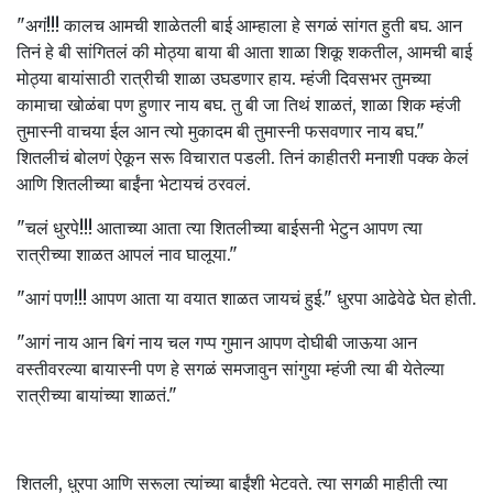
"अगं!!! कालच आमची शाळेतली बाई आम्हाला हे सगळं सांगत हुती बघ. आन
तिनं हे बी सांगितलं की मोठ्या बाया बी आता शाळा शिकू शकतील, आमची बाई
मोठ्या बायांसाठी रात्रीची शाळा उघडणार हाय. म्हंजी दिवसभर तुमच्या
कामाचा खोळंबा पण हुणार नाय बघ. तु बी जा तिथं शाळतं, शाळा शिक म्हंजी
तुमास्नी वाचया ईल आन त्यो मुकादम बी तुमास्नी फसवणार नाय बघ."
शितलीचं बोलणं ऐकून सरू विचारात पडली. तिनं काहीतरी मनाशी पक्क केलं
आणि शितलीच्या बाईंना भेटायचं ठरवलं.
"चलं धुरपे!!! आताच्या आता त्या शितलीच्या बाईसनी भेटुन आपण त्या
रात्रीच्या शाळत आपलं नाव घालूया."
"आगं पण!!! आपण आता या वयात शाळत जायचं हुई." धुरपा आढेवेढे घेत होती.
"आगं नाय आन बिगं नाय चल गप्प गुमान आपण दोघीबी जाऊया आन
वस्तीवरल्या बायास्नी पण हे सगळं समजावुन सांगुया म्हंजी त्या बी येतेल्या
रात्रीच्या बायांच्या शाळतं."
शितली, धुरपा आणि सरूला त्यांच्या बाईंशी भेटवते. त्या सगळी माहीती त्या