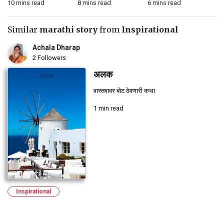
10 mins read
8 mins read
6 mins read
7 
Similar
marathi story
from
Inspirational
Achala Dharap
2 Followers
अलक
वास्तवावर बोट ठेवणारी कथा
1 min read
Inspirational