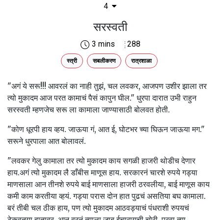
4
सरस्वती
3 mins
288
स्त्री
सबलीकरण
रात्रशाळा
"अगं ये सरू!!! आवरलं का नाही तुझं, चल लवकर, आजपण उशीर झाला तर
त्यो मुकादम आज परत कामाचं पैसं कापुन घील." धुरपा दारात उभी राहुन
सरस्वती म्हणजेच सरू ला कामाला जाण्यासाठी बोलवत होती.
"कोण धूरपी हाय व्हय. जाऊया गं, आत ई, घोटभर च्या घिऊन जाऊया मग."
सरूने धुरपाला आत बोलावलं.
"लवकर गेलु कामाला तर त्यो मुकादम काय सगळी हाजरी थोडीच देणार
हाय.अगं त्यो मुकादम लै डाँबीस माणूस हाय. सरकारनं चारशे रुपये गड्या
माणसाला आन तीनशे रुपये बाई माणसाला हाजरी ठरवलीया, बाई माणूस काय
कमी काम करतीया व्हयं. गड्या परास दोन हात पुढचं असतिया बघ कामाला.
बरं तीबी चल ठीक हाय, पण त्यो मुकादम आठवड्याचं पंधराशी रुपयचं
टेकवतुया हातावर. आन वरनं त्याला जाब ईचारायची चोरी. परवा त्या