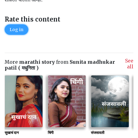
Rate this content
Log in
See
More
marathi story
from
Sunita madhukar
all
patil ( मधुनिता )
सुखाचं दान
चिंगी
संजसावली
सो