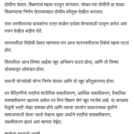
दोघींना देतात. शिक्षणाचं महत्व पटवुन सांगतात. सोबत त्या दोघींनी हा शाळा
शिकण्याचा निर्णय घेतल्याबद्दल दोघींच कौतुक देखील करतात.
सरू वस्तीवरल्या बायकांना रात्र शाळेत प्रवेश घेण्यासाठी प्रवृत्त करेल असं
वचन देखील बाईंना देते.
सरस्वतीला विद्येची देवता म्हणतात पण आज सारस्वतीलाच विद्येचं महत्व पटलं
होतं.
शितलीला आज तिच्या आईचा खुप अभिमान वाटत होता, आणि तो तिच्या
डोळ्यातून ओसंडत होता.
सरूनी योग्यवेळी योग्य निर्णय घेतला आणि तो खुप कौतुकास्पद होता.
तर मैत्रिणींनो स्त्रीचं शारीरिक सबलीकरण, आर्थिक सबलीकरण, वैचारिक
सशक्तीकरण व्ह्यायचं असेल तर तिनं शिक्षण घेणं खुप गरजेचं आहे. या सगळ्या
पैलूंनी स्त्री जेव्हा सशक्त होते आणि त्याचा उपयोग सकारात्मक दृष्टीने
समाजासाठी केला जातो तेव्हाच खर्‍या अर्थाने स्त्रीचं सशक्तीकरण,
सक्षमीकरण झालं असं म्हणता येईल.
शाळेला चाललो आम्ही.