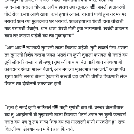
म्हादयाला कसला चोपला. लगीच हातच उगारतुया.आगं!!! आपली हातावरची
पोटं रोज कमवा आणि खावा. कसं हुयाचं आपलं. रक्ताचं पाणी हुस तर मर मर
मरायचं आन त्या मुकादमाच घर भरायचं. आठवड्याच्या शेवटी हाता तोंडाची
गाठ पडायची पंचाईत. आन आता पोरबी मोठी हुया लागल्याती. खर्चबी वाढलाय.
काय तर कराया पाईजी बघ त्या मुकादमाच."
"आग आयं!!! त्यासाठी तुमास्नी शाळा शिकाय पाईजी. तुमी शाळतं गेला असता
तर तुमास्नी हिशेब कराया जमलं असतं मग कुणी तुमाला फसवलं बी नसतं बघ.
तुमी लोक शिकला नाही म्हणुन तुमास्नी वाचाया येतं नाही आन कोणत्या बी
कागदावर अंगठा मारून येतायं, आन मग त्या मुकादमाच फावतयं." आतापर्यंत
धुरपा आणि सरूचं बोलणं ऐकणारी सरूची दहा वर्षांची चौथीत शिकणारी लेक
शितल त्या दोघीस्नी समजावत होती.
"तुला हे समदं कुणी सांगितलं गं!!! माझी गुणांची बाय ती. बरुबर बोलतीयास
बघ तु, आम्हांसनी बी तुझावानी शाळा शिकाया भेटलं असत तर कुणी फसवलं
नसत बघ. पण तु लय शाळा शिक बघ त्या मास्तरनी वाणी मास्तरीन हुं" सरू
शितलीच्या डोक्यावरून मायेनं हात फिरवते.