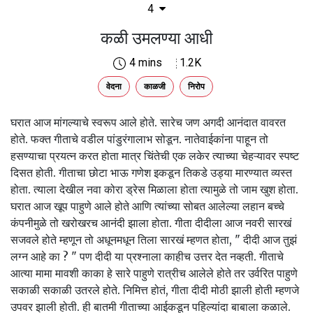
4
कळी उमलण्या आधी
4 mins
1.2K
वेदना
काळजी
निरोप
घरात आज मांगल्याचे स्वरूप आले होते. सारेच जण अगदी आनंदात वावरत
होते. फक्त गीताचे वडील पांडुरंगालाभ सोडून. नातेवाईकांना पाहून तो
हसण्याचा प्रयत्न करत होता मात्र चिंतेची एक लकेर त्याच्या चेहऱ्यावर स्पष्ट
दिसत होती. गीताचा छोटा भाऊ गणेश इकडून तिकडे उड्या मारण्यात व्यस्त
होता. त्याला देखील नवा कोरा ड्रेस मिळाला होता त्यामुळे तो जाम खुश होता.
घरात आज खूप पाहुणे आले होते आणि त्यांच्या सोबत आलेल्या लहान बच्चे
कंपनीमुळे तो खरोखरच आनंदी झाला होता. गीता दीदीला आज नवरी सारखं
सजवले होते म्हणून तो अधूनमधून तिला सारखं म्हणत होता, " दीदी आज तुझं
लग्न आहे का ? " पण दीदी या प्रश्नाला काहीच उत्तर देत नव्हती. गीताचे
आत्या मामा मावशी काका हे सारे पाहुणे रात्रीच आलेले होते तर उर्वरित पाहुणे
सकाळी सकाळी उतरले होते. निमित्त होतं, गीता दीदी मोठी झाली होती म्हणजे
उपवर झाली होती. ही बातमी गीताच्या आईकडून पहिल्यांदा बाबाला कळाले.