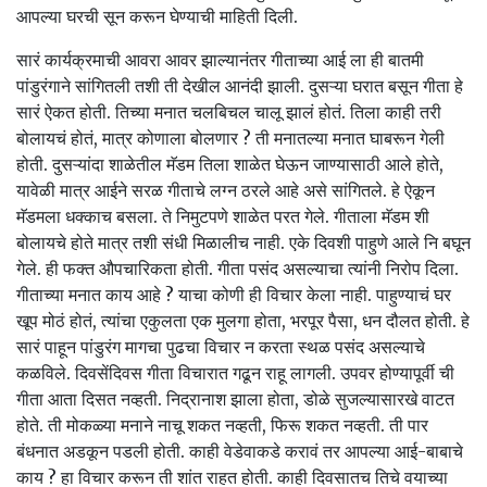
आपल्या घरची सून करून घेण्याची माहिती दिली.
सारं कार्यक्रमाची आवरा आवर झाल्यानंतर गीताच्या आई ला ही बातमी
पांडुरंगाने सांगितली तशी ती देखील आनंदी झाली. दुसऱ्या घरात बसून गीता हे
सारं ऐकत होती. तिच्या मनात चलबिचल चालू झालं होतं. तिला काही तरी
बोलायचं होतं, मात्र कोणाला बोलणार ? ती मनातल्या मनात घाबरून गेली
होती. दुसऱ्यांदा शाळेतील मॅडम तिला शाळेत घेऊन जाण्यासाठी आले होते,
यावेळी मात्र आईने सरळ गीताचे लग्न ठरले आहे असे सांगितले. हे ऐकून
मॅडमला धक्काच बसला. ते निमुटपणे शाळेत परत गेले. गीताला मॅडम शी
बोलायचे होते मात्र तशी संधी मिळालीच नाही. एके दिवशी पाहुणे आले नि बघून
गेले. ही फक्त औपचारिकता होती. गीता पसंद असल्याचा त्यांनी निरोप दिला.
गीताच्या मनात काय आहे ? याचा कोणी ही विचार केला नाही. पाहुण्याचं घर
खूप मोठं होतं, त्यांचा एकुलता एक मुलगा होता, भरपूर पैसा, धन दौलत होती. हे
सारं पाहून पांडुरंग मागचा पुढचा विचार न करता स्थळ पसंद असल्याचे
कळविले. दिवसेंदिवस गीता विचारात गढून राहू लागली. उपवर होण्यापूर्वी ची
गीता आता दिसत नव्हती. निद्रानाश झाला होता, डोळे सुजल्यासारखे वाटत
होते. ती मोकळ्या मनाने नाचू शकत नव्हती, फिरू शकत नव्हती. ती पार
बंधनात अडकून पडली होती. काही वेडेवाकडे करावं तर आपल्या आई-बाबाचे
काय ? हा विचार करून ती शांत राहत होती. काही दिवसातच तिचे वयाच्या