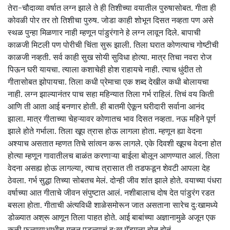
तेरा-चौदाव्या वर्षात लग्न झाले ते ही तिशीच्या वयातील पुरुषासोबत. गीता ही
कोवळी पोर तर तो तिशीचा पुरुष. जोडा काही शोभून दिसत नव्हता पण असे
स्थळ पुन्हा मिळणार नाही म्हणून पांडुरंगाने हे लग्न लावून दिले. बापाची
काळजी मिटली पण पोरीची चिंता सुरू झाली. तिला घरात कोणत्याच गोष्टीची
काळजी नव्हती. सर्व काही सुख सोयी सुविधा होत्या. मात्र तिचा नवरा रोज
पिऊन घरी यायचा. त्याला कशाचेही होश राहायचे नाही. त्याच धुंदीत तो
गीतासोबत झोपायचा. तिला कधी प्रेमाचा एक शब्द देखील कधी बोलायचा
नाही. लग्न झाल्यानंतर पाच सहा महिन्यात तिला गर्भ राहिलं. तिचं वय किती
आणि ती आता आई बनणार होती. ही बातमी ऐकून घरीदारी सर्वाना आनंद
झाला. मात्र गीताच्या चेहऱ्यावर कोणातच भाव दिसत नव्हता. नऊ महिने पूर्ण
झाले होते गर्भाला. तिला खूप त्रास होऊ लागला होता. म्हणून ह्या वेदना
अश्याच असतात म्हणत तिचे सांत्वन करू लागले. एके दिवशी खूपच वेदना होत
होत्या म्हणून गावातीलच बाळंत करणाऱ्या बाईला बोलून आणण्यात आलं. तिला
वेदना असह्य होऊ लागल्या, त्याच त्रासात ती तडफडून शेवटी आपला देह
ठेवला. गर्भ सुद्धा तिच्या सोबतच मेलं. दोन्ही जीव शांत झाले होते. वयाच्या पंधरा
वर्षाच्या आत गीताचे जीवन संपुष्टात आलं. नशीबालाच दोष देत पांडुरंग रडत
बसला होता. गीताची अंत्यविधी शाळेसमोरून जात असताना सारेच दुःखामध्ये
डोळ्यात अश्रू आणून तिला पाहत होते. आई बाबांच्या अज्ञानामुळे अजून एक
कळी फुलण्याआधीच गळून पडल्याचं दुःख मॅडमला होत होतं.