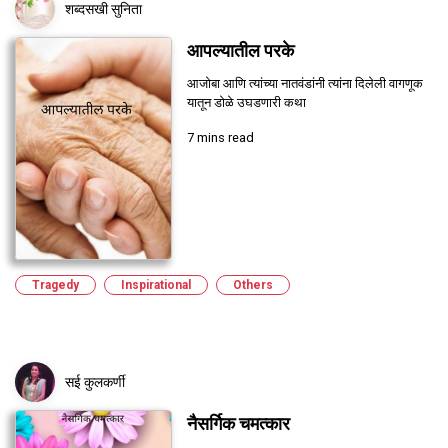
शब्दसखी सुनिता
आपल्यातील परके
आजोबा आणि त्यांच्या नातवंडांनी त्यांना दिलेली वागणूक
यातून डोळे उघडणारी कथा
7 mins read
Tragedy
Inspirational
Others
सई कुलकर्णी
नैसर्गिक चमत्कार