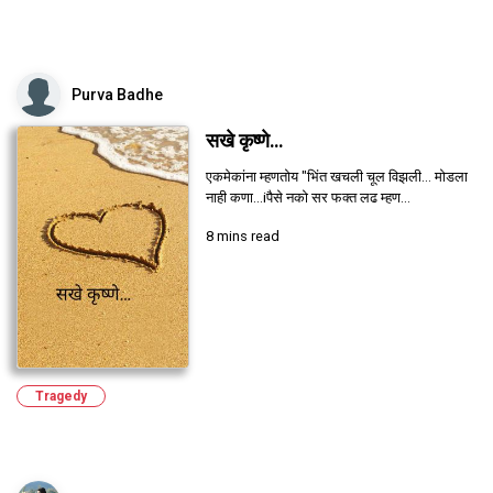
Purva Badhe
सखे कृष्णे…
एकमेकांना म्हणतोय "भिंत खचली चूल विझली… मोडला
नाही कणा…iपैसे नको सर फक्त लढ म्हण...
8 mins read
Tragedy