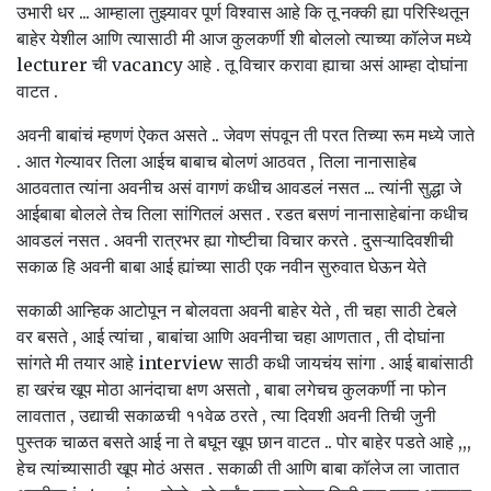
उभारी धर ... आम्हाला तुझ्यावर पूर्ण विश्वास आहे कि तू नक्की ह्या परिस्थितून
बाहेर येशील आणि त्यासाठी मी आज कुलकर्णी शी बोललो त्याच्या कॉलेज मध्ये
lecturer ची vacancy आहे . तू विचार करावा ह्याचा असं आम्हा दोघांना
वाटत .
अवनी बाबांचं म्हणणं ऐकत असते .. जेवण संपवून ती परत तिच्या रूम मध्ये जाते
. आत गेल्यावर तिला आईच बाबाच बोलणं आठवत , तिला नानासाहेब
आठवतात त्यांना अवनीच असं वागणं कधीच आवडलं नसत ... त्यांनी सुद्धा जे
आईबाबा बोलले तेच तिला सांगितलं असत . रडत बसणं नानासाहेबांना कधीच
आवडलं नसत . अवनी रात्रभर ह्या गोष्टीचा विचार करते . दुसऱ्यादिवशीची
सकाळ हि अवनी बाबा आई ह्यांच्या साठी एक नवीन सुरुवात घेऊन येते
सकाळी आन्हिक आटोपून न बोलवता अवनी बाहेर येते , ती चहा साठी टेबले
वर बसते , आई त्यांचा , बाबांचा आणि अवनीचा चहा आणतात , ती दोघांना
सांगते मी तयार आहे interview साठी कधी जायचंय सांगा . आई बाबांसाठी
हा खरंच खूप मोठा आनंदाचा क्षण असतो , बाबा लगेचच कुलकर्णी ना फोन
लावतात , उद्याची सकाळची ११वेळ ठरते , त्या दिवशी अवनी तिची जुनी
पुस्तक चाळत बसते आई ना ते बघून खूप छान वाटत .. पोर बाहेर पडते आहे ,,,
हेच त्यांच्यासाठी खूप मोठं असत . सकाळी ती आणि बाबा कॉलेज ला जातात