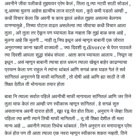
अवनीने जीवा पलीकडे तुझ्यावर प्रेम केलं , तिला तू त्या नटवी साठी सोडलं ,
तू आमचा मुलगा आहेस ह्याचीच लाज वाटते मला , कुठे कमी पडलो आम्ही ,,
कधी विचार केला कि अवनी च काय झालं असेल तुझ्या असल्या बेलगाम
वागण्यामुळे , तिच्या पोटात वाढत असलेल्या त्या जीवाचा कधी विचार आला
तुला , अरे तुला तर ऐकून पण घ्यायला वेळ नव्हता कि तुझं बाळ कस आहे ,
मुलगा आहे कि मुलगी ... नाही तू निघ इथून असं म्हणून बाबानी एक जोरात
अनुरागच्या काना खाली वाजवली ... ज्या दिवशी तू divorce चे पेपर पाठवले
त्या दिवशी आपला सुद्धा संबंध संपला . आता काय घ्यायला आलाय .. निघून जा
इथून .. असं म्हणून बाबानी त्याचा हात धरून त्याला खेचून बाहेर काढण्याचा
प्रयत्न केला पण राहुल ने त्यांना थांबलं आणि सगळं कस घडत गेलं ते सर्व
सांगितलं अनुरागने हि माफी मागितली , तो दोषी आहे आणि ह्या साठी ते जी
शिक्षा देतील ती भोगायला तयार होता
बाबा नि त्याला सर्वात पहिले अवनीची माफी मागायला सांगितलं आणि जर तिने
तुला माफ केलं तर आम्ही पण स्वीकारू म्हणून सांगितलं . हे सगळं सुरु
असतानाच अवनी दारात होती , खूप रडू येत होत तिला , अनुराग ने जेव्हा तिला
पहिला त्या क्षणी त्याने तिची माफी मागितली ... तू जी शिक्षा देशील ती मला
मान्य आहे .... अवनीने त्याला तिथेच थांबवलं . तिने अनुराग वर मनापासून प्रेम
केलं होत पण ती आता त्याला एक नवरा म्हणून स्वीकारू शकत नव्हती. तिने