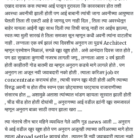
एखाद वासरू कस त्याच्या आई पासून दुरावला कि कावरबावर होत तशी
अवस्था अवनीची झाली होती पण आई बाबानी त्यांची जागा अवनीच्या आयुष्यात
घेतली तिला ती एकटी आहे हे जाणवू पण नाही दिल , तिला त्या अवस्थेतून
बाहेर यायला आईनी खूप साथ दिली त्या तिची सासू नाही तर आईच झाल्या,
स्वतःच्या मुली सारखं ते तिला समजत सून म्हणून कधी अवनी त्यांना वाटलीच
नाही . लग्नाला एक वर्ष झालं त्या दिवशीच अनुराग ला पुढचं Architect
म्हणून प्रमोशन मिळालं, सगळे खूप खुश होते . असे आनंदात दिवस जात होते ,
पण ह्या सुखाला कुणाची नजरच लागली जणू , लग्नाला आता २ वर्ष झाली
होती काहीतरी गोड बातमी द्या म्हणून अनुराग कडचे मागे लागले होते . पण
अनुराग ला अजून नवी जवाबदारी नको होती . त्याला करिअर job वर
concentrate करायचं होत , त्याची स्वप्न खूप मोठी होती आणि त्याच्या
विरुद्ध अवनी च होत तीच स्वप्न एका छोट्याश्या घरट्याच राजाराणीच्या
संसारच होत ,,, अशामुळे अताशा त्यांच्यात भांडण व्हायला सुरवात झाली होती
, चीड चीड होत होती दोघांची ,, अनुरागच्या आई वडील ह्यांनी खूप समजावलं
म्हणून अनुराग बाळा साठी तयार झाला खरा .....
त्या नंतरचे तीन चार महिने व्यवथित गेले आणि गुड news आली .... अनुराग
चे आई वडील खुप खुश होते पण अनुराग अजूनही त्याच्या करिअरच्या मागे होता
त्याला abroad settle व्हायचं होत . त्यातून हि नवी जवाबदारी त्याला नको