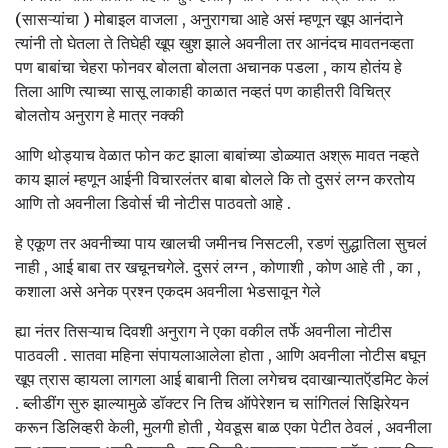
(सासऱ्यांचा ) मोबाइल वाजला , अनुरागचा आहे असं म्हणून खूप आनंदाने
त्यांनी तो घेतला ते तिघेही खूप खुश झाले अवनीला तर आनंदच मावतनव्हता
पण बाबांचा चेहरा फोनवर बोलता बोलता अचानक पडला , काय होतंय हे
तिला आणि त्याच्या सासू लाकाही काळात नव्हतं पण काहीतरी विचित्र
बोलतोय अनुराग हे मात्र नक्की
आणि थोड्याच वेळात फोन कट झाला बाबांच्या डोळ्यात अश्रू मावत नव्हते
काय झालं म्हणून आईनी विचारलंतर बाबा बोलले कि तो दुसरं लग्न करतोय
आणि तो अवनीला डिवोर्स ची नोटीस पाठवतो आहे .
हे एकूण तर अवनीच्या पाय खालची जमीनच निसटली, रडणं सुद्धातिला सुचलं
नाही , आई बाबा तर खचूनचगेले. दुसरं लग्न , कोणाशी , कोण आहे ती , का ,
कशाला असे अनेक प्रश्न एकदम अवनीला भेडसावून गेले
ह्या नंतर तिसऱ्याच दिवशी अनुराग ने एका वकील तर्फे अवनीला नोटीस
पाठवली . सातवा महिना संपायलाआलेला होता , आणि अवनीला नोटीस बघून
खूप त्रास व्हायला लागला आई बाबानी तिला लगेचच दवाखान्यातऍडमिट केलं
. ब्लीडींग सुरु झाल्यामुळे डॉक्टर नि तिच ऑपेरेशन च सांगितलं सिझिरेयन
करून डिलिव्हरी केली, मुलगी होती , येवडूस बाळ एका पेटीत ठेवलं , अवनीला