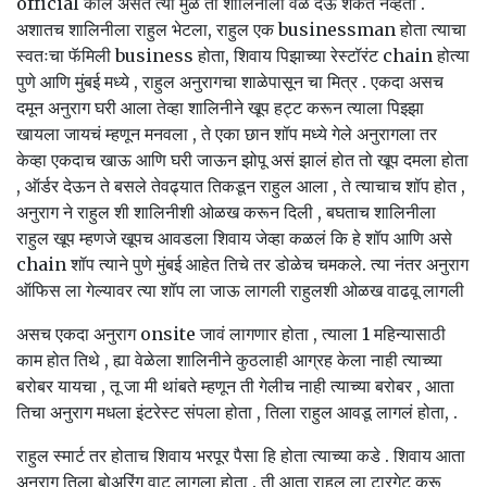
official कॉल असत त्या मुळे तो शालिनीला वेळ देऊ शकत नव्हता .
अशातच शालिनीला राहुल भेटला, राहुल एक businessman होता त्याचा
स्वतःचा फॅमिली business होता, शिवाय पिझाच्या रेस्टॉरंट chain होत्या
पुणे आणि मुंबई मध्ये , राहुल अनुरागचा शाळेपासून चा मित्र . एकदा असच
दमून अनुराग घरी आला तेव्हा शालिनीने खूप हट्ट करून त्याला पिझ्झा
खायला जायचं म्हणून मनवला , ते एका छान शॉप मध्ये गेले अनुरागला तर
केव्हा एकदाच खाऊ आणि घरी जाऊन झोपू असं झालं होत तो खूप दमला होता
, ऑर्डर देऊन ते बसले तेवढ्यात तिकडून राहुल आला , ते त्याचाच शॉप होत ,
अनुराग ने राहुल शी शालिनीशी ओळख करून दिली , बघताच शालिनीला
राहुल खूप म्हणजे खूपच आवडला शिवाय जेव्हा कळलं कि हे शॉप आणि असे
chain शॉप त्याने पुणे मुंबई आहेत तिचे तर डोळेच चमकले. त्या नंतर अनुराग
ऑफिस ला गेल्यावर त्या शॉप ला जाऊ लागली राहुलशी ओळख वाढवू लागली
असच एकदा अनुराग onsite जावं लागणार होता , त्याला 1 महिन्यासाठी
काम होत तिथे , ह्या वेळेला शालिनीने कुठलाही आग्रह केला नाही त्याच्या
बरोबर यायचा , तू जा मी थांबते म्हणून ती गेलीच नाही त्याच्या बरोबर , आता
तिचा अनुराग मधला इंटरेस्ट संपला होता , तिला राहुल आवडू लागलं होता, .
राहुल स्मार्ट तर होताच शिवाय भरपूर पैसा हि होता त्याच्या कडे . शिवाय आता
अनुराग तिला बोअरिंग वाटू लागला होता . ती आता राहुल ला टारगेट करू