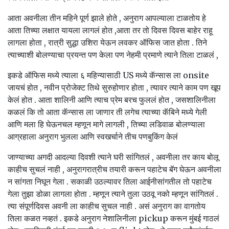
आता अवनीला तीन महिने पूर्ण झाले होते , अनुराग आपल्याला टाळतोय हे
आता तिच्या लक्षात यायला लागलं होत ,आता तर तो दिवस दिवस बाहेर राहू
लागला होता , रात्री सुद्धा उशिरा येऊन लवकर ऑफिस जात होता . तिने
त्याच्याशी बोलण्याचा प्रयन्त पण केला पण नेहमी प्रमाणे त्याने तिला टाळलं ,
इकडे ऑफिस मध्ये त्याला ६ महिन्यासाठी US मध्ये कॅन्सास ला onsite
जायचं होत , नवीन प्रोजेक्ट तिथे सुरुहोणार होता , त्यावर त्याने काम पण खूप
केलं होत . आता शालिनी आणि त्याच प्रेम बरच फुललं होत , जसशालिनीला
कळलं कि तो आता कॅन्सास ला जाणार ती लगेच त्याच्या कॅबिने मध्ये गेली
आणि मला हि घेऊनचल म्हणून मागे लागली , तिच्या लडिवाळ बोलण्याला
आग्रहाला अनुराग भुलला आणि स्वखर्चाने तीच पणबुकिंग केलं
जाण्याच्या अगदी आदल्या दिवशी त्याने घरी सांगितलं , अवनीला तर काय बोलू
काहीच सुचलं नाही , अनुरागरात्रीच तयारी करून पहाटेच बॅग घेऊन अवनीला
न सांगता निघून गेला . सकाळी उठल्यावर तिला आईनीसांगतील तो पहाटेच
गेला तुझा डोळा लागला होता . म्हणून त्याने तुला उठवू नको म्हणून सांगितलं .
त्या संपूर्णदिवस अवनी ला काहीच सुचल नाही . असं अनुराग का वागतोय
तिला कळत नव्हतं . इकडे अनुराग नेशालिनीला pickup करून मुंबई गाठलं