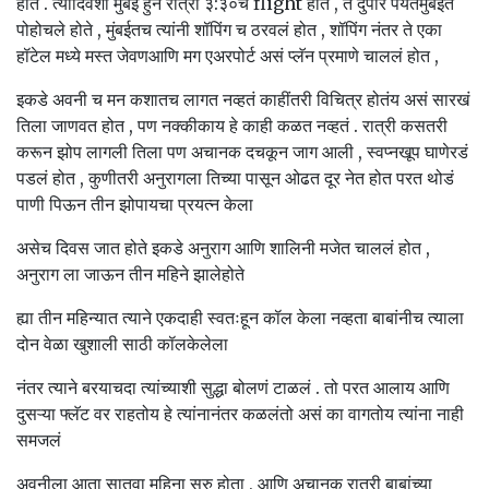
होत . त्यादिवशी मुंबई हुन रात्री ३:३०च flight होत , ते दुपार पर्यंतमुंबईत
पोहोचले होते , मुंबईतच त्यांनी शॉपिंग च ठरवलं होत , शॉपिंग नंतर ते एका
हॉटेल मध्ये मस्त जेवणआणि मग एअरपोर्ट असं प्लॅन प्रमाणे चाललं होत ,
इकडे अवनी च मन कशातच लागत नव्हतं काहींतरी विचित्र होतंय असं सारखं
तिला जाणवत होत , पण नक्कीकाय हे काही कळत नव्हतं . रात्री कसतरी
करून झोप लागली तिला पण अचानक दचकून जाग आली , स्वप्नखूप घाणेरडं
पडलं होत , कुणीतरी अनुरागला तिच्या पासून ओढत दूर नेत होत परत थोडं
पाणी पिऊन तीन झोपायचा प्रयत्न केला
असेच दिवस जात होते इकडे अनुराग आणि शालिनी मजेत चाललं होत ,
अनुराग ला जाऊन तीन महिने झालेहोते
ह्या तीन महिन्यात त्याने एकदाही स्वतःहून कॉल केला नव्हता बाबांनीच त्याला
दोन वेळा खुशाली साठी कॉलकेलेला
नंतर त्याने बरयाचदा त्यांच्याशी सुद्धा बोलणं टाळलं . तो परत आलाय आणि
दुसऱ्या फ्लॅट वर राहतोय हे त्यांनानंतर कळलंतो असं का वागतोय त्यांना नाही
समजलं
अवनीला आता सातवा महिना सुरु होता , आणि अचानक रात्री बाबांच्या