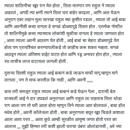
त्याला शालिनीचा खूप राग येत होता , तिला मारणार पण राहुल ने त्याला
अडवलं , अगदी त्या क्षणी त्याने तिला घरा बाहेर काढला , आणि आत येऊन
अनुराग एका लहान मुला सारखा राहुल च्या कुशीत रडला , त्याला तो आई बाबा
आणि अवनीशी कसा वागला हे सगळं डोळ्यापुढे दिसत होत . प्रत्येक गोष्टीत
तो शालिनीमुळे कसा त्याच्याच लोकांशी चुकीचा वागला हे त्याला जाणवत होत
, आता त्याला अवनी आठवण येत होती , आई बाबां चा चेहरा डोळ्यापुढे येत
होता पण प्रायश्चित करण्यापलीकडे तो काहीच करू शकत नव्हता. सगळं
आठवून त्याला अतिशय वाईट वाटत होत आणि रडू अनावर होत होत , त्याला
स्वःताचीच लाज वाटायला लागली होती .
दुसऱ्या दिवशी राहुल त्याला आई बाबानं कडे जाऊन माफी मागू म्हणून मागे
लागला , पण ते माफ करतील कि नाही , आणि अवनी ,,,,,
कस तरी समजून राहुल त्याला आई बाबानं कडे घेऊन गेला , दाराची बेल
वाजवली आई ने दार उघडलं अनुरागला आणि राहुल ला पाहताच तिला थोडा
राग आला पण तो घरी आला होता म्हणून तिने त्याला आत बोलावलं , बाबा हॉल
मधेच होते , अवनी कॉलेजला होती . बाबा अनुरागला बघून खूप चिडले कशाला
आला आता परत ... आता कुठे आम्ही सुरळीत आयुष्य जगत होतो परत का
आलास ,,, तुझी हिम्मत तरी कशी झाली घराचा उंबरा ओलांडायची , अरे ज्या