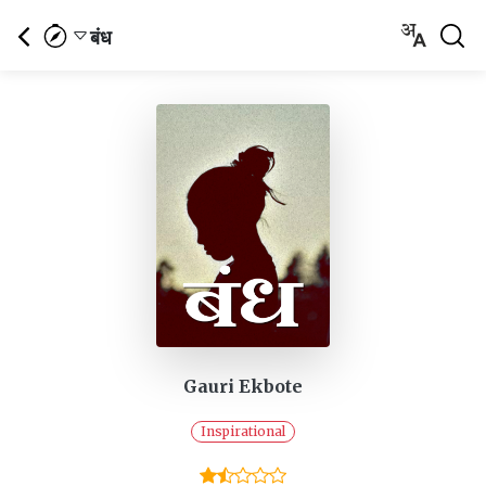
बंध
Gauri Ekbote
Inspirational