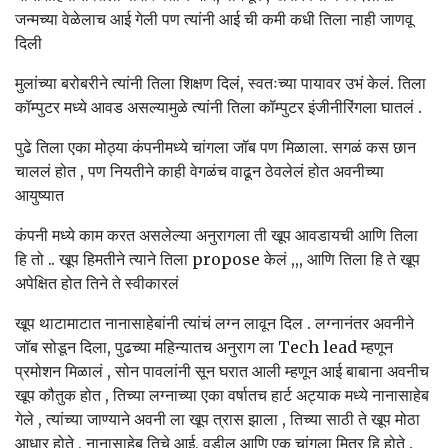
जन्मच्या वेळेलाच आई गेली पण त्यांनी आई ची कमी कधी तिला नाही जाणवू
दिली
मुलांच्या बरोबरीने त्यांनी तिला शिक्षण दिलं, स्वतःच्या पायावर उभं केलं. तिला
कॉम्पुटर मध्ये आवड असल्यामुळे त्यांनी तिला कॉम्पुटर इंजीनीरिंगला घातलं .
पुढे तिला एका मोठ्या कंपनीमध्ये चांगला जॉब पण मिळाला. सगळं कस छान
चाललं होत , पण नियतीने काही वेगळंच वाढून ठेवलेलं होत अवनीच्या
आयुष्यात
कंपनी मध्ये काम करत असलेल्या अनुरागला ती खूप आवडायची आणि तिला
हि तो .. खूप हिमतीने त्याने तिला propose केलं ,,, आणि तिला हि ते खूप
अपेक्षित होत तिने ते स्वीकारलं
खूप थाटामाटात नानासाहेबांनी त्यांचं लग्न लावून दिल . लग्नानंतर अवनीने
जॉब सोडून दिला, पुढच्या महिन्यातच अनुराग ला Tech lead म्हणून
प्रमोशन मिळालं , सोन पावलांनी सून घरात आली म्हणून आई बाबाना अवनीच
खूप कौतुक होत , तिच्या लग्नाच्या एका वर्षातच हार्ट अट्याक मध्ये नानासाहेब
गेले , त्यांच्या जाण्याने अवनी ला खूप त्रास झाला , तिच्या साठी ते खूप मोठा
आधार होते , नानासाहेब तिचे आई, वडील आणि एक चांगला मित्र हि होते .