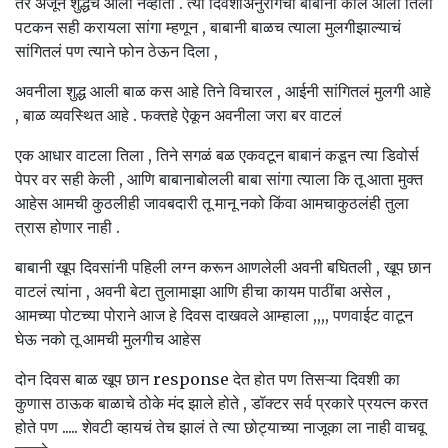
तर अजून शुद्धच आली नव्हाती . त्या दिवशीअनुरागचा बाबाना कॉल आला तिला
पटकन सही करायला सांगा म्हणून , बाबानी बाळच त्याला मुलगीझाल्याचं
सांगितलं पण त्याने फोन ठेऊन दिला ,
अवनीला शुद्ध आली बाळ कस आहे तिने विचारल , आईनी सांगितलं मुलगी आहे
, बाळ व्यवस्थित आहे . फक्तहे ऐकून अवनीला जरा बर वाटलं
एक आधार वाटला तिला , तिने सगळं बळ एकवटून बाबानं कडून त्या डिवोर्स
पेपर वर सही केली , आणि बाबानाबोलली बाबा सांगा त्याला कि तू आता मुक्त
आहेस आमची कुठलीही जावबदारी तू मानू नको किंवा आमचाकुठलंही तुला
त्रास होणार नाही .
बाबानी खूप दिवसांनी पहिली लग्न करून आणलेली अवनी बघितली , खूप छान
वाटलं त्यांना , अवनी बेटा तुलामाझा आणि हीचा कायम पाठींबा असेल ,
आमच्या पोटच्या पोराने आज हे दिवस दाखवले आम्हाला ,,,, पणवाईट वाटून
घेऊ नको तू आमची मुलगीच आहेस
दोन दिवस बाळ खूप छान response देत होत पण तिसऱ्या दिवशी का
कुणास ठाऊक बाळाचे ठोके मंद झाले होते , डॉक्टर सर्व प्रकारे प्रयत्न करत
होते पण ..... शेवटी व्हायचं तेच झालं ते त्या छोट्याच्या नाजूका ला नाही वाचवू