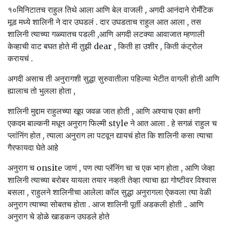
१०मिनिटातच राहुल तिथे आला आणि बेल वाजली , अगदी आनंदाने रोमँटिक
मूड मध्ये शालिनी ने दार उघडलं . दार उघडताच राहुल आत आला , तस
शालिनी त्याच्या गळ्यातच पडली ,आणि अगदी लटक्या आवाजात म्हणाली
केव्हाची वाट बघत होते मी तुझी dear , किती हा उशीर , किती कंट्रोल
करायचं .
अगदी असाच ती अनुरागशी सुद्धा सुरुवातीला पहिल्या भेटीत वागली होती आणि
ह्यालाच तो भुलला होता ,
शालिनी मुद्दाम राहुलच्या खूप जवळ जात होती , आणि अश्याच एका क्षणी
एकदम बाल्कनी मधून अनुराग फिल्मी style ने आत आला . हे सगळं राहुल च
प्लांनिंग होत , त्याला अनुराग ला पटवून द्यायचं होत कि शालिनी कसा त्याचा
गैरफायदा घेते आहे
अनुराग च onsite जाणं , पण त्या प्लॅनिंग चा च एक भाग होता , आणि जेव्हा
शालिनी त्याच्या बरोबर यायला तयार नव्हती तेव्हा त्याचा ह्या गोष्टीवर विश्वास
बसला , राहुलने शालिनीचा आलेला कॉल सुद्धा अनुरागला ऐकवला त्या वेळी
अनुराग त्याच्या सोबतच होता . आज शालिनी पूर्ती अडकली होती .. आणि
अनुराग चे डोळे खाडकन उघडले होते