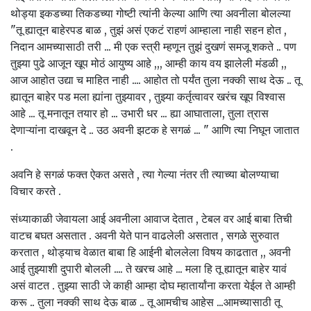
थोड्या इकडच्या तिकडच्या गोष्टी त्यांनी केल्या आणि त्या अवनीला बोलल्या
"तू ह्यातून बाहेरपड बाळ , तुझं असं एकटं राहणं आम्हाला नाही सहन होत ,
निदान आमच्यासाठी तरी ... मी एक स्त्री म्हणून तुझं दुखणं समजू शकते .. पण
तुझ्या पुढे आजून खूप मोठं आयुष्य आहे ,,, आम्ही काय वय झालेली मंडळी ,,
आज आहोत उद्या च माहित नाही .... आहोत तो पर्यंत तुला नक्की साथ देऊ .. तू
ह्यातून बाहेर पड मला ह्यांना तुझ्यावर , तुझ्या कर्तृत्वावर खरंच खूप विश्वास
आहे ... तू मनातून तयार हो ... उभारी धर ... ह्या आघाताला, तुला त्रास
देणाऱ्यांना दाखवून दे .. उठ अवनी झटक हे सगळं ... " आणि त्या निघून जातात
.
अवनि हे सगळं फक्त ऐकत असते , त्या गेल्या नंतर ती त्याच्या बोलण्याचा
विचार करते .
संध्याकाळी जेवायला आई अवनीला आवाज देतात , टेबल वर आई बाबा तिची
वाटच बघत असतात . अवनी येते पान वाढलेली असतात , सगळे सुरुवात
करतात , थोड्याच वेळात बाबा हि आईनी बोललेला विषय काढतात ,, अवनी
आई तुझ्याशी दुपारी बोलली .... ते खरच आहे ... मला हि तू ह्यातून बाहेर यावं
असं वाटत . तुझ्या साठी जे काही आम्हा दोघ म्हातार्यांना करता येईल ते आम्ही
करू .. तुला नक्की साथ देऊ बाळ .. तू आमचीच आहेस ...आमच्यासाठी तू