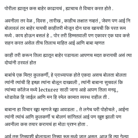
पोरीला ह्यातून कस बाहेर काढायचं , ह्याचाच ते विचार करत होते .
अवनीला तर वेळ , दिवस , तारीख , काहीच लक्षात नव्हतं , जेवण पण आई नि
बोलावलं तर बाहेर यायची काहीतरी मोजून दोन घास खायची कि परत रूम
मध्ये . काय होऊन बसलं हे .. पोर तरी हिम्मतवाली पण एकावर एक घाव कसे
सहन करत असेल तीच तिलाच माहित आई आणि बाबा म्हणत
काही तरी करून तिला ह्यातून बाहेर पडायला आपणच मदत करायची असं त्या
दोघांनी ठरवलं होत
बाबांचे एक मित्र कुलकर्णी, हे प्राध्यापक होते एकदा असच बोलता बोलता
त्यांनी त्यांची हि इच्छा त्यांना बोलून दाखवली , त्यांनी बाबाना सुचवलं कि
त्यांच्या कॉलेज मध्ये lecturer साठी जागा आहे आपण तिला मनवू ,
थोडावेळ हि जाईल आणि मन हि रमेल कामात व्यस्थ राहील ती .
बाबाना हा विचार खूप म्हणजे खूप आवडला .. ते लगेच घरी पोहोचले , आईना
त्यांनी त्यांचं आणि कुलकर्णी च बोलणं सांगितलं आई पण खुश झाली पण
अवनीला कस तयार करायचं हा मोठा प्रश्न होता .
आई तस तिच्याशी बोलायला तिच्या रूम मध्ये जात असत, आज हि त्या गेल्या