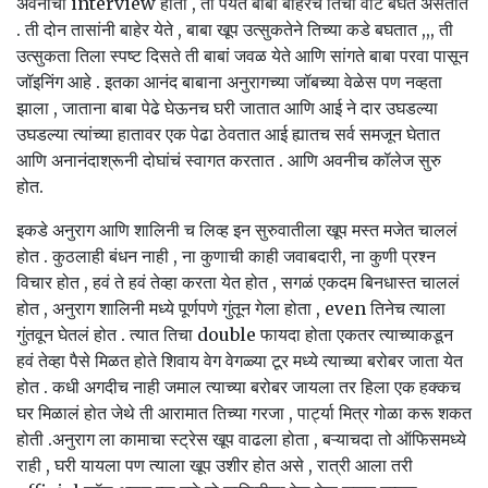
अवनीचा interview होतो , तो पर्यंत बाबा बाहेरच तिची वाट बघत असतात
. ती दोन तासांनी बाहेर येते , बाबा खूप उत्सुकतेने तिच्या कडे बघतात ,,, ती
उत्सुकता तिला स्पष्ट दिसते ती बाबां जवळ येते आणि सांगते बाबा परवा पासून
जॉइनिंग आहे . इतका आनंद बाबाना अनुरागच्या जॉबच्या वेळेस पण नव्हता
झाला , जाताना बाबा पेढे घेऊनच घरी जातात आणि आई ने दार उघडल्या
उघडल्या त्यांच्या हातावर एक पेढा ठेवतात आई ह्यातच सर्व समजून घेतात
आणि अनानंदाश्रूनी दोघांचं स्वागत करतात . आणि अवनीच कॉलेज सुरु
होत.
इकडे अनुराग आणि शालिनी च लिव्ह इन सुरुवातीला खूप मस्त मजेत चाललं
होत . कुठलाही बंधन नाही , ना कुणाची काही जवाबदारी, ना कुणी प्रश्न
विचार होत , हवं ते हवं तेव्हा करता येत होत , सगळं एकदम बिनधास्त चाललं
होत , अनुराग शालिनी मध्ये पूर्णपणे गुंतून गेला होता , even तिनेच त्याला
गुंतवून घेतलं होत . त्यात तिचा double फायदा होता एकतर त्याच्याकडून
हवं तेव्हा पैसे मिळत होते शिवाय वेग वेगळ्या टूर मध्ये त्याच्या बरोबर जाता येत
होत . कधी अगदीच नाही जमाल त्याच्या बरोबर जायला तर हिला एक हक्कच
घर मिळालं होत जेथे ती आरामात तिच्या गरजा , पार्ट्या मित्र गोळा करू शकत
होती .अनुराग ला कामाचा स्ट्रेस खूप वाढला होता , बऱ्याचदा तो ऑफिसमध्ये
राही , घरी यायला पण त्याला खूप उशीर होत असे , रात्री आला तरी