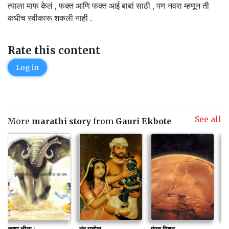
त्याला माफ केलं , फक्त आणि फक्त आई बाबां साठी , पण नवरा म्हणून ती
कधीच स्वीकारू शकली नाही .
Rate this content
Log in
See all
More
marathi story
from
Gauri Ekbote
कृष्णा लीला :...
नंद यशोदा
मंगळ मिशन
प्र