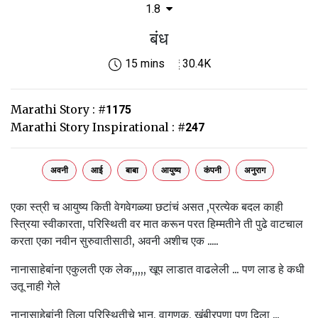
1.8
बंध
15 mins
30.4K
Marathi Story :
#
1175
Marathi Story Inspirational :
#
247
अवनी
आई
बाबा
आयुष्य
कंपनी
अनुराग
एका स्त्री च आयुष्य किती वेगवेगळ्या छटांचं असत ,प्रत्येक बदल काही
स्त्रिया स्वीकारता, परिस्थिती वर मात करून परत हिम्मतीने ती पुढे वाटचाल
करता एका नवीन सुरुवातीसाठी, अवनी अशीच एक .....
नानासाहेबांना एकुलती एक लेक,,,,, खूप लाडात वाढलेली ... पण लाड हे कधी
उतू नाही गेले
नानासाहेबांनी तिला परिस्थितीचे भान, वागणूक, खंबीरपणा पण दिला ...