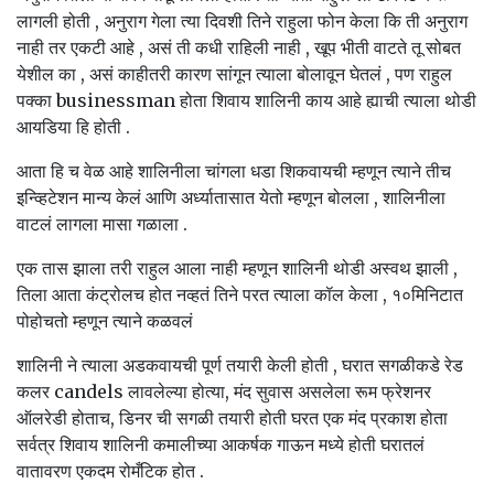
लागली होती , अनुराग गेला त्या दिवशी तिने राहुला फोन केला कि ती अनुराग
नाही तर एकटी आहे , असं ती कधी राहिली नाही , खूप भीती वाटते तू सोबत
येशील का , असं काहीतरी कारण सांगून त्याला बोलावून घेतलं , पण राहुल
पक्का businessman होता शिवाय शालिनी काय आहे ह्याची त्याला थोडी
आयडिया हि होती .
आता हि च वेळ आहे शालिनीला चांगला धडा शिकवायची म्हणून त्याने तीच
इन्व्हिटेशन मान्य केलं आणि अर्ध्यातासात येतो म्हणून बोलला , शालिनीला
वाटलं लागला मासा गळाला .
एक तास झाला तरी राहुल आला नाही म्हणून शालिनी थोडी अस्वथ झाली ,
तिला आता कंट्रोलच होत नव्हतं तिने परत त्याला कॉल केला , १०मिनिटात
पोहोचतो म्हणून त्याने कळवलं
शालिनी ने त्याला अडकवायची पूर्ण तयारी केली होती , घरात सगळीकडे रेड
कलर candels लावलेल्या होत्या, मंद सुवास असलेला रूम फ्रेशनर
ऑलरेडी होताच, डिनर ची सगळी तयारी होती घरत एक मंद प्रकाश होता
सर्वत्र शिवाय शालिनी कमालीच्या आकर्षक गाऊन मध्ये होती घरातलं
वातावरण एकदम रोमँटिक होत .