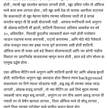
होती , त्याची खूप घालमेल व्हायला लागली होती , खूप उशिरा पर्यंत तो ऑफिस
मध्ये काम करू लागला होता , घरी खूप कमी वेळ तो यायचा अवनीला वाटायचं
कि बाळासाठी तो खूप मेहनत घेतोय त्याच्या भवितव्या साठी तो हे सगळं
करतोय म्हणून ती हि काही बोलायची नाही . अश्याच मनस्थिती मध्ये अनुराग
ची ओळख शालिनी शी झाली, शालिनी दिसायला अतिशय आकर्षक वय वर्ष
३०, अविवाहित . तिलाही कुठलीच जवाबदारी बंधन नको होती परदेशात
जाऊन राहायचं मज्जा करायची , पार्ट्या करायच्या , आणि मोठे मोठे पैसेवाले
लोक फसवून स्वतःच्या इच्छा गरजा पूर्ण करायच्या अशी होती शालिनी.
ऑफिस काम ती फक्त असे बडे शिकार शोधण्यासाठी आणि जर कोणी नाहीच
मिळालं तर उदरनिर्वाह चालवायचा म्हणून करत होती , ह्यात बडे लोग शोधन हा
प्रमुख उद्धेश होता .
एका ऑफिस मीटिंग मध्ये अनुराग आणि शालिनी ह्याची भेट आणि ओळख झाली
होती. शालिनीला अनुराग खूप आवडला होता शिवाय त्याच background
कळल्यावर तर तिने त्याला सोडलंच नाही , हळू हळू ती त्याच्या जवळ जाऊ
लागली , ओळख वाढवू लागली , तो ज्या मीटिंग ला असे तिथे मुद्दाम त्याच्या
जवळची जागा बघून बसू लागली , अनुराग ला पण तीच असणं आवडू लागलं ती
नसली तर तो बेचैन व्हायला लागला , तिला ऑफिस मध्ये तो शोधू लागला ,
त्याने तिला त्याच्या प्रोजेक्ट मध्ये सामील करून घेतलं होत