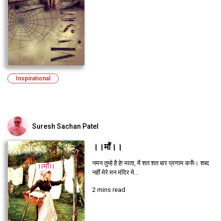
Inspirational
Suresh Sachan Patel
।।माॅ॑।।
नमन तुम्हे है हे! माता, मै शत शत बार प्रणाम करूॅ॑। शब्द
नहीं मेरे मन मंदिर मे...
2 mins read