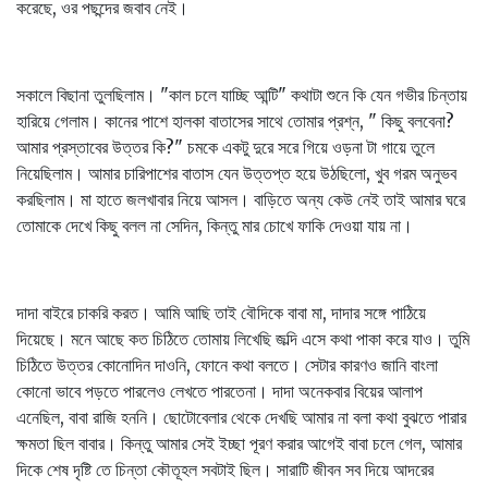
করেছে, ওর পছন্দের জবাব নেই।
সকালে বিছানা তুলছিলাম। "কাল চলে যাচ্ছি আন্টি" কথাটা শুনে কি যেন গভীর চিন্তায়
হারিয়ে গেলাম। কানের পাশে হালকা বাতাসের সাথে তোমার প্রশ্ন, " কিছু বলবেনা?
আমার প্রস্তাবের উত্তর কি?" চমকে একটু দুরে সরে গিয়ে ওড়না টা গায়ে তুলে
নিয়েছিলাম। আমার চারিপাশের বাতাস যেন উত্তপ্ত হয়ে উঠছিলো, খুব গরম অনুভব
করছিলাম। মা হাতে জলখাবার নিয়ে আসল। বাড়িতে অন্য কেউ নেই তাই আমার ঘরে
তোমাকে দেখে কিছু বলল না সেদিন, কিন্তু মার চোখে ফাকি দেওয়া যায় না।
দাদা বাইরে চাকরি করত। আমি আছি তাই বৌদিকে বাবা মা, দাদার সঙ্গে পাঠিয়ে
দিয়েছে। মনে আছে কত চিঠিতে তোমায় লিখেছি জল্দি এসে কথা পাকা করে যাও। তুমি
চিঠিতে উত্তর কোনোদিন দাওনি, ফোনে কথা বলতে। সেটার কারণও জানি বাংলা
কোনো ভাবে পড়তে পারলেও লেখতে পারতেনা। দাদা অনেকবার বিয়ের আলাপ
এনেছিল, বাবা রাজি হননি। ছোটোবেলার থেকে দেখছি আমার না বলা কথা বুঝতে পারার
ক্ষমতা ছিল বাবার। কিন্তু আমার সেই ইচ্ছা পূরণ করার আগেই বাবা চলে গেল, আমার
দিকে শেষ দৃষ্টি তে চিন্তা কৌতূহল সবটাই ছিল। সারাটি জীবন সব দিয়ে আদরের