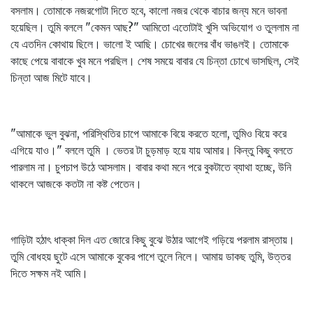
বসলাম। তোমাকে নজরগোটা দিতে হবে, কালো নজর থেকে বাচার জন্য মনে ভাবনা
হয়েছিল। তুমি বললে "কেমন আছ?" আমিতো এতোটাই খুসি অভিযোগ ও তুললাম না
যে এতদিন কোথায় ছিলে। ভালো ই আছি। চোখের জলের বাঁধ ভাঙলই। তোমাকে
কাছে পেয়ে বাবাকে খুব মনে পরছিল। শেষ সময়ে বাবার যে চিন্তা চোখে ভাসছিল, সেই
চিন্তা আজ মিটে যাবে।
"আমাকে ভুল বুঝনা, পরিস্থিতির চাপে আমাকে বিয়ে করতে হলো, তুমিও বিয়ে করে
এগিয়ে যাও।" বললে তুমি । ভেতর টা চুড়মাড় হয়ে যায় আমার। কিন্তু কিছু বলতে
পারলাম না। চুপচাপ উঠে আসলাম। বাবার কথা মনে পরে বুকটাতে ব্যাথা হচ্ছে, উনি
থাকলে আজকে কতটা না কষ্ট পেতেন।
গাড়িটা হঠাৎ ধাক্কা দিল এত জোরে কিছু বুঝে উঠার আগেই গড়িয়ে পরলাম রাস্তায়।
তুমি বোধহয় ছুটে এসে আমাকে বুকের পাশে তুলে নিলে। আমায় ডাকছ তুমি, উত্তর
দিতে সক্ষম নই আমি।