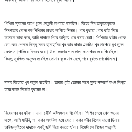
পিশিমা স্নানের আগে চুলে মেহেন্দী লাগাতে বলেছিল। বিয়ের দিন তাড়াহুড়োতে
নিমপাতার ফেসপেক পিশিমার মাথায় লাগিয়ে দিলাম। পরে বুঝতে পেরে ঝাটা নিয়ে
আমাকে তারা করে, আমি দাদাকে গিয়ে জড়িয়ে ধরে বাচার চেষ্টা। পিশিমার ঝাটার থেকে
তো বেচে গেলাম কিন্তু সবার হাসাহাসির শব্দ আর দাদার একটিও শব্দ নাপেয়ে মুখ তুলে
দেখলাম।পালিয়ে নিজের ঘরে। উফ! লজ্জায় গাল লাল, কান গরম হয়ে গিয়েছিল।
কিন্তু সুরক্ষিত অনুভব হয়েছিল তোমার বুকে মাথারেখে, পরে বুঝতে পেরেছিলাম।
দাদার বিয়েতে খুব আনন্দ হয়েছিল। তারমধ্যেই তোমার সাথে সুন্দর সম্পর্কে কখন লিপ্ত
হয়েগেলাম নিজেই বুঝলাম না।
বিয়ের পর ঘর ফাঁকা। দাদা-বৌদি অষ্টমঙ্গলায় গিয়েছিল। পিশির মেয়ে গেল ওদের
সাথে, আমি যাইনি, মা-বাবার অশুবিধা হয়ে যেত। বাবার শরীর বিশেষ ভালো ছিলনা
তাইজন্যইতো দাদাকে একটু জল্দি বিয়ে করতে হ'ল। বিয়েটা সে নিজের পছন্দেই