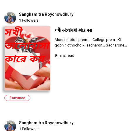
Sanghamitra Roychowdhury
1 Followers
সখী ভালোবাসা কারে কয়
Moner moton prem..... College prem.. Ki
gobhir, othocho ki sadharon... Sadharone...
9 mins read
Romance
Sanghamitra Roychowdhury
1 Followers