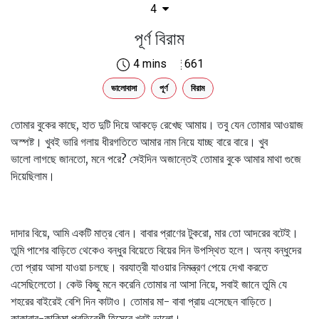
4
পূর্ণ বিরাম
4 mins
661
ভালোবাসা
পূর্ণ
বিরাম
তোমার বুকের কাছে, হাত দুটি দিয়ে আকড়ে রেখেছ আমায়। তবু যেন তোমার আওয়াজ
অস্পষ্ট। খুবই ভারি গলায় ধীরগতিতে আমার নাম নিয়ে যাচ্ছ বারে বারে। খুব
ভালো লাগছে জানতো, মনে পরে? সেইদিন অজান্তেই তোমার বুকে আমার মাথা গুজে
দিয়েছিলাম।
দাদার বিয়ে, আমি একটি মাত্র বোন। বাবার প্রাণের টুকরো, মার তো আদরের বটেই।
তুমি পাশের বাড়িতে থেকেও বন্ধুর বিয়েতে বিয়ের দিন উপস্থিত হলে। অন্য বন্ধুদের
তো প্রায় আসা যাওয়া চলছে। বরযাত্রী যাওয়ার নিমন্ত্রণ পেয়ে দেখা করতে
এসেছিলেতো। কেউ কিছু মনে করেনি তোমার না আসা নিয়ে, সবাই জানে তুমি যে
শহরের বাইরেই বেশি দিন কাটাও। তোমার মা- বাবা প্রায় এসেছেন বাড়িতে।
কাকাবাবু-কাকিমা প্রতিবেশী হিসেবে খুবই ভালো।