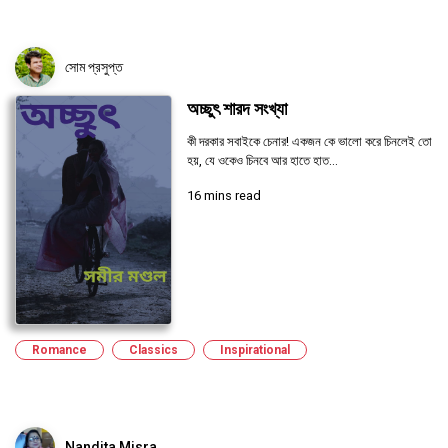
সোম প্রসুপ্ত
অচ্ছুৎ শারদ সংখ্যা
কী দরকার সবাইকে চেনার! একজন কে ভালো করে চিনলেই তো
হয়, যে ওকেও চিনবে আর হাতে হাত...
16 mins read
Romance
Classics
Inspirational
Nandita Misra