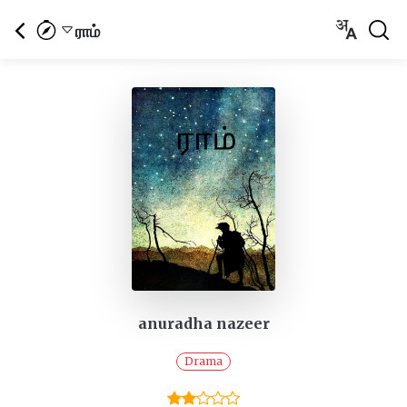
ராம்
anuradha nazeer
Drama