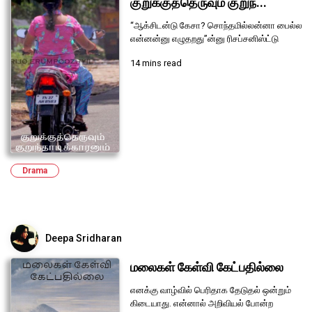
குறுக்குத்தெருவும் குறுந்...
“ஆக்சிடன்டு கேசா? சொந்தமில்லன்னா பைல்ல
என்னன்னு எழுதறது”ன்னு ரிசப்சனிஸ்ட்டு
14 mins read
Drama
Deepa Sridharan
மலைகள் கேள்வி கேட்பதில்லை
எனக்கு வாழ்வில் பெரிதாக தேடுதல் ஒன்றும்
கிடையாது. என்னால் அறிவியல் போன்ற