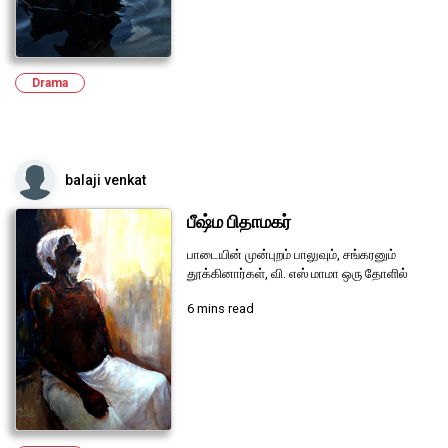
Drama
balaji venkat
பீஷ்ம பிதாமகர்
பாடையின் முன்புறம் பாலுவும், சங்கரனும்
தூக்கினார்கள், வி. எஸ் மாமா ஒரு தோளில்
6 mins read