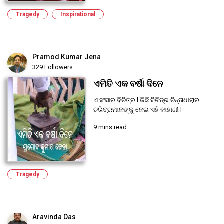
Tragedy
Inspirational
Pramod Kumar Jena
329 Followers
ଏମିତି ଏକ ବର୍ଷା ଦିନେ
ଏ ସଂସାର ବିଚିତ୍ର l କିଛି ବିଚିତ୍ର ଚିନ୍ତାଧାରାର
ଚରିତ୍ରମାନଙ୍କୁ ନେଇ ଏହି କାହାଣୀ l
9 mins read
Tragedy
Aravinda Das