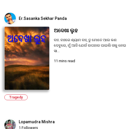
Er.Sasanka Sekhar Panda
ଅଦେଖା ଲୁହ
ବାଃ..ବାଃରେ ଶ୍ୟାମ ବାଃ, ତୁ ମୋତେ ଆଉ କଣ
ଦେବୁରେ, ମୁଁ ଆଜି ଯେଉଁ ଉପହାର ପାଇଲି ତାକୁ ନେଇ
ସା...
11 mins read
Tragedy
Lopamudra Mishra
1 Followers