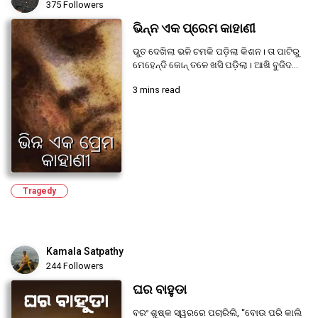
375 Followers
ଭିନ୍ନ ଏକ ପ୍ରେମ କାହାଣୀ
ଭୁତ ଦେଖିଲା ଭଳି ଚମକି ପଡ଼ିଲା କିଶନ। ତା ପାଟିରୁ
ମେହେନ୍ଦି କୋନ୍ ତଳେ ଖସି ପଡ଼ିଲା। ଆଖି ବୁଜିଦ...
3 mins read
Tragedy
Kamala Satpathy
244 Followers
ଘର ବାହୁଡା
ବରଂ ଶୁଷ୍କ ସ୍ୱରରେ ପଚାରିଲି, “ବୋଉ ପରି କାଲି