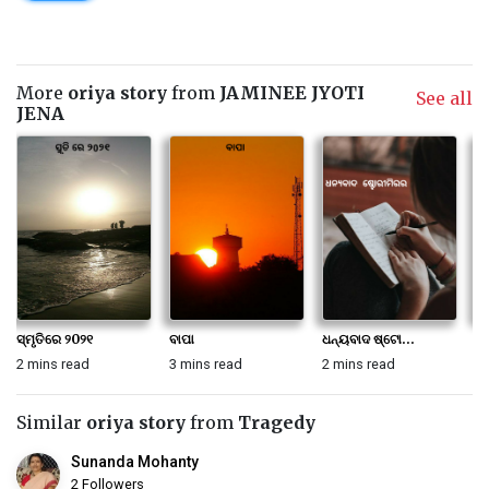
More
oriya story
from
JAMINEE JYOTI
See all
JENA
ସ୍ମୃତିରେ ୨0୨୧
ବାପା
ଧନ୍ୟବାଦ ଷ୍ଟୋ...
କ
2 mins read
3 mins read
2 mins read
2 
Similar
oriya story
from
Tragedy
Sunanda Mohanty
2 Followers