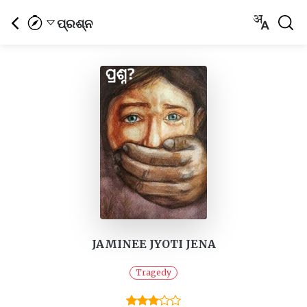
ପ୍ରଶ୍ନ
JAMINEE JYOTI JENA
Tragedy