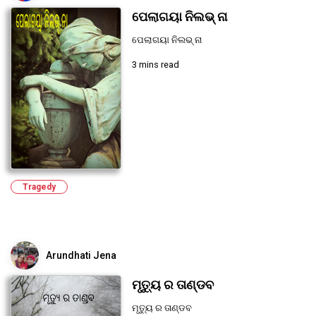
ପେଲାଗୟା ନିଲଭ୍ ନା
ପେଲାଗୟା ନିଲଭ୍ ନା
3 mins read
Tragedy
Arundhati Jena
ମୃତ୍ୟୁ ର ତାଣ୍ଡବ
ମୃତ୍ୟୁ ର ତାଣ୍ଡବ