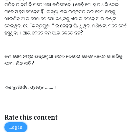
ପରିବାର ବର୍ଗ ବି ମତେ ଏକା କରିଦେବେ । କେହି ମୋ ହାତ ଧରି ଦେଇ
ମତେ ସାହସ ଦେବେନାହିଁ.. ଲଜ୍ୟା ଡର ଇଜ୍ଜତର ଡର ସେମାନଙ୍କୁ
ଖାଇଯିବ ଆଉ ସେମାନେ ମୋ କଷ୍ଟକୁ ଏଡାଇ ଦେବେ ଆଉ କଷ୍ଟ
ଦେଇଥିବା ସେ "ଭଦ୍ରମୁଖା " ର ଚେହରା ପିନ୍ଧିଥିବା ମଣିଷଟା ମତେ ଦେଖି
ହସୁଥିବା । ଆଉ କେତେ ଦିନ ଆଉ କେତେ ଦିନ?
କଣ ସେମାନଙ୍କ ଭଦ୍ରମୁଖା ତଳର ଚେହେରା କେବେ ହେଲେ କାହାରିକୁ
ଦେଖା ଯିବ ନାହିଁ ?
ଏକ ଦୁଃଖିନୀର ପ୍ରଶ୍ନ ......... ।
Rate this content
Log in