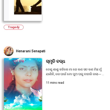
Tragedy
Henarani Senapati
ସ୍ମୃତି ବଦ୍ଧ
ତେଣୁ ଶାଶୁ କହିଲେ ମା ରେ କଣ ସତ କଣ ମିଛ ମୁଁ
ଯାଣିନି, ତୋ ପାଇଁ ମୋ ପୁଅ ଘରୁ ବାହାରି ଗଲା--- ...
11 mins read