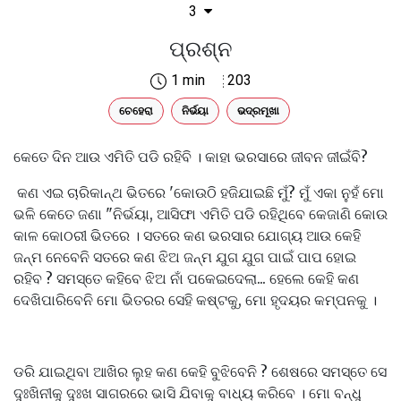
3
ପ୍ରଶ୍ନ
1 min
203
ଚେହେରା
ନିର୍ଭୟା
ଭଦ୍ରମୂଖା
କେତେ ଦିନ ଆଉ ଏମିତି ପଡି ରହିବି । କାହା ଭରସାରେ ଜୀବନ ଜୀଇଁବି?
କଣ ଏଇ ଚାରିକାନ୍ଥ ଭିତରେ 'କୋଉଠି ହଜିଯାଇଛି ମୁଁ? ମୁଁ ଏକା ନୁହଁ ମୋ
ଭଳି କେତେ ଜଣା "ନିର୍ଭୟା, ଆସିଫା ଏମିତି ପଡି ରହିଥିବେ କେଜାଣି କୋଉ
କାଳ କୋଠରୀ ଭିତରେ । ସତରେ କଣ ଭରସାର ଯୋଗ୍ୟ ଆଉ କେହି
ଜନ୍ମ ନେବେନି ସତରେ କଣ ଝିଅ ଜନ୍ମ ଯୁଗ ଯୁଗ ପାଇଁ ପାପ ହୋଇ
ରହିବ ? ସମସ୍ତେ କହିବେ ଝିଅ ନାଁ ପକେଇଦେଲା... ହେଲେ କେହି କଣ
ଦେଖିପାରିବେନି ମୋ ଭିତରର ସେହି କଷ୍ଟକୁ, ମୋ ହୃଦୟର କମ୍ପନକୁ ।
ଡରି ଯାଇଥିବା ଆଖିର ଲୁହ କଣ କେହି ବୁଝିବେନି ? ଶେଷରେ ସମସ୍ତେ ସେ
ଦୁଃଖିନୀକୁ ଦୁଃଖ ସାଗରରେ ଭାସି ଯିବାକୁ ବାଧ୍ୟ କରିବେ । ମୋ ବନ୍ଧୁ