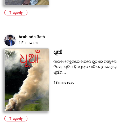
Tragedy
Arabinda Rath
1 Followers
ଧୂଆଁ
ଖାଇବା ଟେବୁଲରେ ହାତରେ ରୁଟିଧରି ବସିଥିଲେ
ବିଜୟ। ରୁଟି ଓ ବିଜୟଙ୍କ ପାଟି ମଧ୍ଯରେ ଥିଲା
ଧୂଆଁର ...
18 mins read
Tragedy