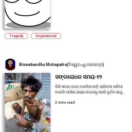
Tragedy
Inspirational
Biswabandhu Mohapatra(ବିଶ୍ୱବନ୍ଧୁ ମହାପାତ୍ର)
ସଙ୍ଗରୋଧର ସମୟ-୧୨
କିଛି ସମୟ ପରେ ପୋଲିସ ଗାଡ଼ି ଚାଲିଗଲା।ସନିଆ
ବାହାରି ଆସିଲା ରାସ୍ତା ଉପରକୁ।ଭାରି ଦୁର୍ବଳ ଲାଗୁ...
2 mins read