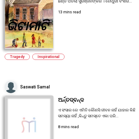
ଛିଣ୍ଡି ପଡିଲା ସୁରଞ୍ଜନଙ୍କର । ଚୌଧୁରୀ ବଂଶର...
13 mins read
Tragedy
Inspirational
Saswati Samal
ଅର୍ନ୍ତଦ୍ବନ୍ଦ
ଏ ସଂସାର ରେ ଏମିତି କୌଣସି ଜୀବନ ନାହିଁ ଯାହାର କିଛି
ସମସ୍ୟା ନାହିଁ ,କିନ୍ତୁ ସମସ୍ତେ ଏକା ପରି...
8 mins read