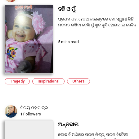
ବହି ଓ ମୁଁ
ପ୍ରଥମ ଥର ମୋ ଆକାଉଣ୍ଟରେ ମୋ ସ୍ୱାମୀ କିଛି
ମତାମତ ରଖିବା ଦେଖି ମୁଁ ଖୁବ ଖୁସି ହୋଇଯାଇ ସେଦିନ
...
5 mins read
Tragedy
Inspirational
Others
ବିନୟ ମହାପାତ୍ର
1 Followers
ଅନ୍ନଦାତା
ଭୋକ ହିଁ ମଣିଷର ପରମ ମିତ୍ର, ପରମ ହିତୈଷୀ ।