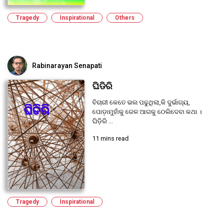
Tragedy
Inspirational
Others
Rabinarayan Senapati
ଘିଡିରି
ବିଚାରୀ କେତେ ଭଲ ପଢୁଥିଲା,କି ଦୁର୍ଭାଗ୍ୟ,
ପୋଡ଼ାମୁହାଁକୁ ରେଳ ଆଗକୁ ଠେଲିଦେବା କଥା ।
ଘିଡ଼ିରି ...
11 mins read
Tragedy
Inspirational