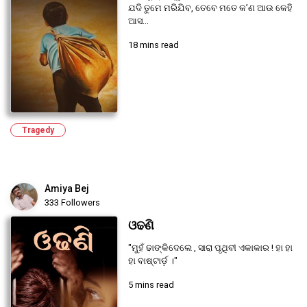
ଯଦି ତୁମେ ମରିଯିବ, ତେବେ ମତେ କ’ଣ ଆଉ କେହି
ଆସ...
18 mins read
Tragedy
Amiya Bej
333 Followers
ଓଢଣି
"ମୁହଁ ଢାଙ୍କିଦେଲେ , ସାରା ପୃଥିବୀ ଏକାକାର ! ହା ହା
ହା ବାଷ୍ଟାର୍ଡ଼ ।"
5 mins read