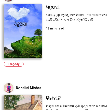
ସିନୁଅପା
ସେ ବନ୍ଧ୍ୟା ନଥିଲା, ବରଂ ପିଉସା... ମୋତେ ତ ଏକଥା
କେହି କହିନ ? ସେ ଏ ରିପୋର୍ଟ୍ ଏଠିକି କାହିଁ...
13 mins read
Tragedy
Rozalini Mishra
ଭିଟାମାଟି
ପିଲାମାନଙ୍କ ନିଷ୍ପତ୍ତି ଶୁଣି ମୁଣ୍ଡ ଉପରେ ଆକାଶ