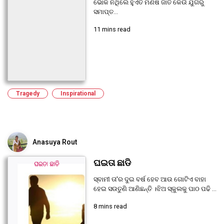
ଭୋକ ନଥିଲେ ହୁଏତ ମଣିଷ ଜାତି କେଉଁ ଯୁଗରୁ
ସମାପ୍ତ...
11 mins read
Tragedy
Inspirational
Anasuya Rout
ଘଇତା ଛାଡି
ସ୍ବାମୀ ତା'ର ଦୁଇ ବର୍ଷ ହେବ ଆଉ ଗୋଟିଏ ବାହା
ହେଇ ସଉତୁଣି ଆଣିଛନ୍ତି ।ଝିଅ ସ୍କୁଲକୁ ପାଠ ପଢି ...
8 mins read