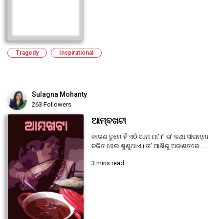
Tragedy
Inspirational
Sulagna Mohanty
263 Followers
ଆମ୍ବଖଟା
କାରଣ ତୁମେ ହିଁ ଏଠି ଆମ ମା’।” ତା’ କଥା ସୀତାମ୍ମା
ଚକିତ ହେଇ ଶୁଣୁଥାଏ। ତା’ ଆଖିରୁ ଅଜାଣତରେ ...
3 mins read