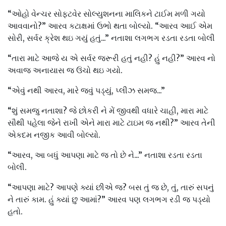
“ઓહો વેન્ચર સોફ્ટવેર સોલ્યુશનના માલિકને ટાઈમ મળી ગયો
આવવાનો?” આરવ કટાક્ષમાં ઉભો થતા બોલ્યો. “આરવ આઈ એમ
સોરી, સર્વર ક્રેશ થઇ ગયું હતું...” નતાશા લગભગ રડતા રડતા બોલી
“તારા માટે આજે ય એ સર્વર જરૂરી હતું નહી? હું નહી?” આરવ નો
અવાજ અનાયાસ જ ઉંચો થઇ ગયો.
“એવું નથી આરવ, મારે જવું પડ્યું, પ્લીઝ સમજ...”
“શું સમજુ નતાશા? જે છોકરી ને મેં જીવથી વધારે ચાહી, મારા માટે
સૌથી પહેલા જેને રાખી એને મારા માટે ટાઇમ જ નથી?” આરવ તેની
એકદમ નજીક આવી બોલ્યો.
“આરવ, આ બધું આપણા માટે જ તો છે ને...” નતાશા રડતા રડતા
બોલી.
“આપણા માટે? આપણે ક્યાં છીએ જ? બસ તું જ છે, તું, તારું સપનું
ને તારું કામ. હું ક્યાં છુ આમાં?” આરવ પણ લગભગ રડી જ પડ્યો
હતો.