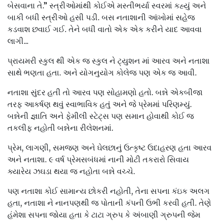
બેસવાના તે.” સ્ત્રીઓમાંથી કોઈએ મસ્તીભર્યા સ્વરમાં કહ્યું અને
બાકી બધી સ્ત્રીઓ હસી પડી. બસ નતાશાની આંખોમાં સહેજ
કડવાશ છવાઈ ગઈ. તેને બધી વાતો એક એક કરીને યાદ આવવા
લાગી...
પ્રાયમરી સ્કુલ થી એક જ સ્કુલ ને ટ્યુશન માં આરવ અને નતાશા
સાથે ભણતા હતા. અને યોગનુયોગ કોલેજ પણ એક જ આવી.
નતાશા સુંદર હતી તો આરવ પણ સોહામણો હતો. બન્ને એકબીજા
તરફ આકર્ષણ થવું સ્વાભાવિક હતું અને જે પ્રેમમાં પરિણમ્યું.
બન્નેની જ્ઞાતિ અને ફેમીલી સ્ટેટ્સ પણ સમાન હોવાથી કોઈ જ
તકલીફ નહોતી બન્નેના રીલેશનમાં.
પ્રેમ, લાગણી, સમજણ અને ઘેલછાનું ઉત્કૃષ્ટ ઉદાહરણ હતા આરવ
અને નતાશા. ૯ વર્ષ પ્રેમસબંધમાં નાની મોટી તકરારો સિવાય
ક્યારેય ઝઘડા થયા જ નહોતા બન્ને વચ્ચે.
પણ નતાશા કોઈ સામાન્ય છોકરી નહોતી, તેના સપના કંઇક અલગ
હતા, નતાશા ને નાનપણથી જ પોતાની કંપની ઉભી કરવી હતી. તેણે
હંમેશા સપના જોયા હતા કે ટાટા ગ્રુપ કે અંબાણી ગ્રુપની જેમ