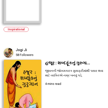
Inspirational
Jogi Ji
58 Followers
હજૂર : શબ્દફૂંકનું ગુરુગા...
જીવનની જોખમકારક મુસાફરીમાંથી પસાર થવા
માટે વ્યક્તિએ નમ્ર બનવું પડે,
4 mins read