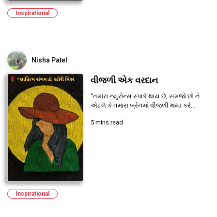
Inspirational
Nisha Patel
વીજળી એક વરદાન
"તમારા ન્યુરોન્સ સ્પાર્ક થાય છે, સમજો છો ને
એટલે કે તમારા બ્રેનમાં વીજળી થયા કરે...
5 mins read
Inspirational