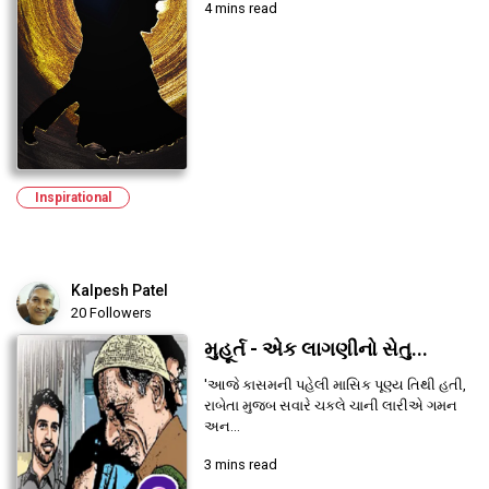
4 mins read
Inspirational
Kalpesh Patel
20 Followers
મુહૂર્ત - એક લાગણીનો સેતુ...
'આજે કાસમની પહેલી માસિક પૂણ્ય તિથી હતી,
રાબેતા મુજબ સવારે ચકલે ચાની લારીએ ગમન
અન...
3 mins read