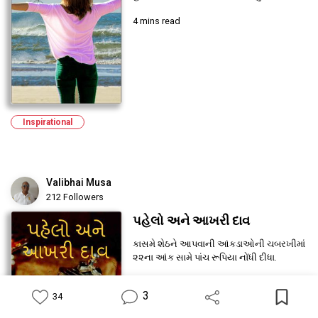
4 mins read
Inspirational
Valibhai Musa
212 Followers
પહેલો અને આખરી દાવ
કાસમે શેઠને આપવાની આંકડાઓની ચબરખીમાં
૨૨ના આંક સામે પાંચ રૂપિયા નોંધી દીધા.
10 mins read
3
34
Feed
Library
Write
Notification
Profile