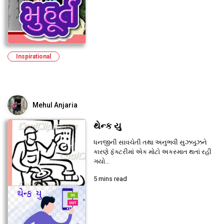
Inspirational
Mehul Anjaria
થેન્ક યુ
ધનજીની સાવચેતી તથા અનુભવી સુઝબુઝને
કારણે ફૅક્ટરીમાં એક મોટો અકસ્માત થતાં રહી
ગયો...
5 mins read