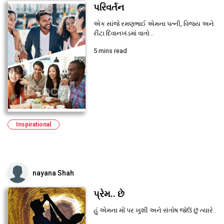
પરિવર્તન
એક સાંજે રમણભાઈ એમના પત્ની, વિજય અને
રીટા દિવાનખંડમાં વાતો ..
5 mins read
Inspirational
nayana Shah
પ્રેમ.. છે
હું એમના મોં પર ખુશી અને સંતોષ જોઉં છું ત્યારે..