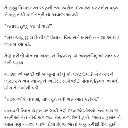
તે હજી વિચારમગ્ન જ હતી ત્યાં જ તેના દરવાજા પર ટકોરા પડ્યા
ને બહાર થી કોઈ સ્ત્રી નો અવાજ આવ્યો.
“નતાશા હજી કેટલી વાર?”
“બસ આવું છુ બે મિનીટ.” પોતાના વિચારોને ખંખેરી નતાશા એ માંડ
જવાબ આપ્યો.
તેણે ફરીથી પોતાના અક્સ ને નિહાળ્યું, બે અશ્રુબિંદુઓ ગાલ પર
સરી પડ્યા.
નતાશા એ જલ્દી થી બાજુમાં પડેલું કોમ્પેક્ટ ઉપાડી મેકઅપ ને
લાસ્ટ ટચઅપ આપ્યું ને અરીસા સામે જોઈ પોતાને હિમત આપતી
હોય તેમ બોલી પડી.
“ઇટ્સ ઓકે નતાશા, ચાલ હવે નવી શરૂઆત કરીએ.”
બનાવટી સ્મિત ચેહરા પર લાવી તેણે દરવાજો ખોલ્યો, ત્યાં પાંચ છ
સ્ત્રીઓ તેને નીચે લઇ જવા તૈયાર જ ઉભી હતી. “આરવ કુમાર તો
આમ પણ નતાશા પાછળ ઘેલા છે, આજે તો પાક્કું ફરીથી દિલ હારી