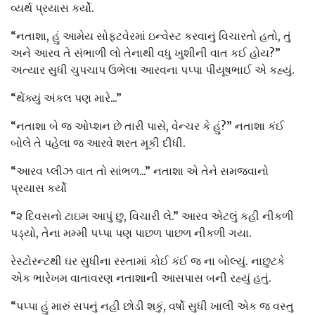
વ્યર્થ પ્રયાસ કર્યો.
“નતાશા, હું આમેય સોફ્ટવેરમાં ઇન્વેસ્ટ કરવાનું વિચારતો હતો, તું
અને આરવ તે સંભાળી લો તેનાથી વધુ ખુશીની વાત કઈ હોય?”
અત્યાર સુધી ચુપચાપ ઉભેલા આરવના પપ્પા પીયૂષભાઈ એ કહ્યું.
“થેંક્યું અંકલ પણ મારે...”
“નતાશા બે જ ઓપ્શન છે તારી પાસે, વેન્ચર કે હું?” નતાશા કંઈ
બોલે તે પહેલા જ આરવે શરત મૂકી દીધી.
“આરવ પ્લીઝ વાત તો સાંભળ...” નતાશા એ તેને સમજવાનો
પ્રયાસ કર્યો
“૨ દિવસનો ટાઇમ આપું છુ, વિચારી લે.” આરવ એટલું કહી નીકળી
પડ્યો, તેના મમ્મી પપ્પા પણ પાછળ પાછળ નીકળી ગયા.
રેસ્ટોરન્ટથી ઘર સુધીના રસ્તામાં કોઈ કંઈ જ ના બોલ્યું. નાછુટકે
એક ભારેખમ વાતાવરણ નતાશાની આસપાસ બની રહ્યું હતું.
“પપ્પા હું મારું સપનું નહી છોડી શકું, વર્ષો સુધી ખાલી એક જ વસ્તુ