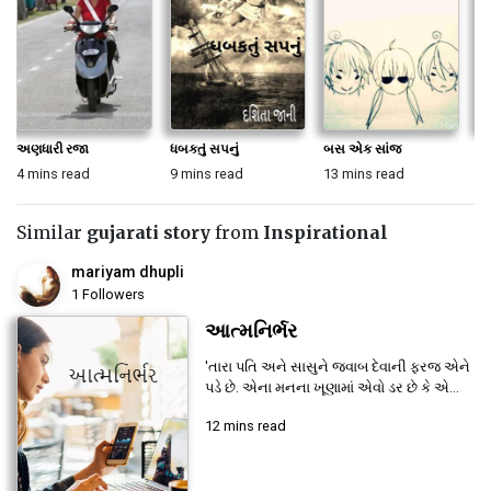
અણધારી રજા
ધબકતું સપનું
બસ એક સાંજ
અદ
4 mins read
9 mins read
13 mins read
13
Similar
gujarati story
from
Inspirational
mariyam dhupli
1 Followers
આત્મનિર્ભર
'તારા પતિ અને સાસુને જવાબ દેવાની ફરજ એને
પડે છે. એના મનના ખૂણામાં એવો ડર છે કે એ...
12 mins read