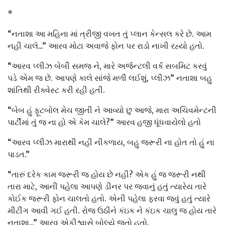
*
“નતાશા આ મહિના માં ત્રીજી વખત તું પ્લાન કેન્સલ કરે છે. આમ
નહી ચાલે...” આરવ મોટા અવાજે ફોન પર રાડો નાખી રહ્યો હતો.
“આરવ પ્લીઝ બેબી સમજ ને, મારે અર્જન્ટલી વર્ક સબમિટ કરવું
પડે એમ જ છે. આપણે કાલે સાંજે મળી લઈશું, પ્લીઝ” નતાશા બહુ
શાંતિથી રીક્વેસ્ટ કરી રહી હતી.
“બેબ હું ફૂટબોલ મેચ જીતી ને આવ્યો છુ આજે, મારા અચિવમેન્ટની
પાર્ટીમાં તું જ ના હો એ કેમ ચાલે?” આરવ હજી ધૂંધવાયેલો હતો
“આરવ પ્લીઝ મારાથી નહી નીકળાય, બહુ જરૂરી ના હોત તો હું ના
પાડત.”
“તારું દરેક કામ જરૂરી જ હોય છે નહી? એક હું જ જરૂરી નથી
તારા માટે, આની પહેલા આપણે ડીનર પર જવાનું હતું ત્યારેય તારે
કોઈક જરૂરી ફોન ચાલતો હતો. એની પહેલા ફરવા જવું હતું ત્યારે
મીટીંગ આવી ગઈ હતી. રોજ ઉઠીને કંઇક ને કંઇક ચાલુ જ હોય તારે
નતાશા...” આરવ એકીશ્વાસે બોલ્યે જતો હતો.