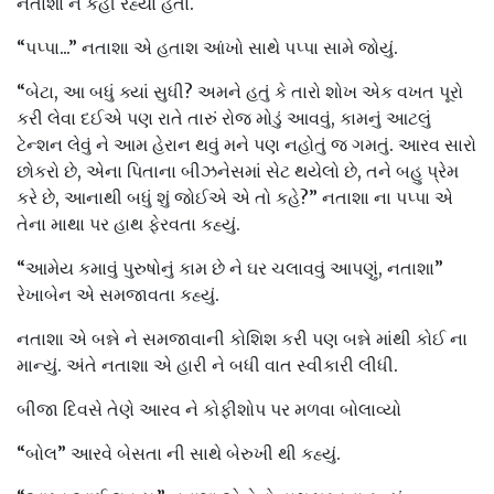
નતાશા ને કહી રહ્યા હતા.
“પપ્પા...” નતાશા એ હતાશ આંખો સાથે પપ્પા સામે જોયું.
“બેટા, આ બધું ક્યાં સુધી? અમને હતું કે તારો શોખ એક વખત પૂરો
કરી લેવા દઈએ પણ રાતે તારું રોજ મોડું આવવું, કામનું આટલું
ટેન્શન લેવું ને આમ હેરાન થવું મને પણ નહોતું જ ગમતું. આરવ સારો
છોકરો છે, એના પિતાના બીઝનેસમાં સેટ થયેલો છે, તને બહુ પ્રેમ
કરે છે, આનાથી બધું શું જોઈએ એ તો કહે?” નતાશા ના પપ્પા એ
તેના માથા પર હાથ ફેરવતા કહ્યું.
“આમેય કમાવું પુરુષોનું કામ છે ને ઘર ચલાવવું આપણું, નતાશા”
રેખાબેન એ સમજાવતા કહ્યું.
નતાશા એ બન્ને ને સમજાવાની કોશિશ કરી પણ બન્ને માંથી કોઈ ના
માન્યું. અંતે નતાશા એ હારી ને બધી વાત સ્વીકારી લીધી.
બીજા દિવસે તેણે આરવ ને કોફીશોપ પર મળવા બોલાવ્યો
“બોલ” આરવે બેસતા ની સાથે બેરુખી થી કહ્યું.