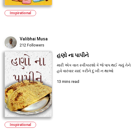
Inspirational
Valibhai Musa
212 Followers
હણો ના પાપીને
મારી એક વાત સ્વીકારશો કે જે પાપ થઈ ગયું તેને
હવે વારંવાર યાદ કરીને દુ:ખી ન થાઓ
13 mins read
Inspirational