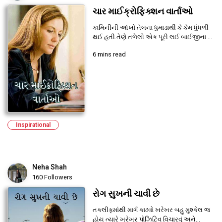
ચાર માઈક્રોફિક્શન વાર્તાઓ
કામિનીની આંખો તેલના ધુમાડાથી કે કેમ ધુંધળી
થઈ હતી.તેણે તળેલી એક પૂરી લઈ બાઈજીના ...
6 mins read
Inspirational
Neha Shah
160 Followers
રોગ સુખની ચાવી છે
તકલીફમાંથી માર્ગ કાઢવો ખરેખર બહુ મુશ્કેલ જ
હોય ત્યારે ખરેખર પોઝિટિવ વિચારવું અને...