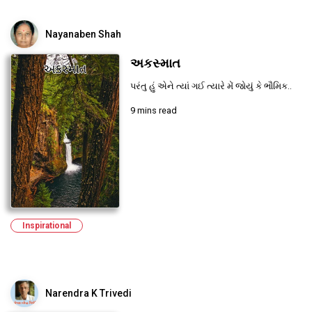
Nayanaben Shah
અકસ્માત
પરંતુ હું એને ત્યાં ગઈ ત્યારે મેં જોયું કે ભૌમિક..
9 mins read
Inspirational
Narendra K Trivedi