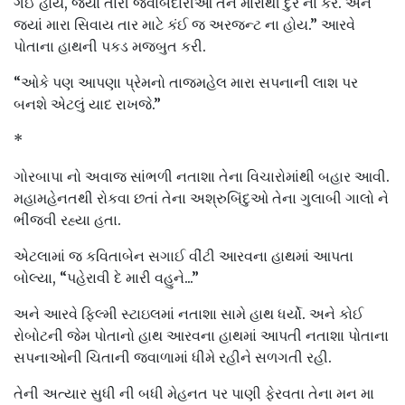
ગઈ હોય, જ્યાં તારી જવાબદારીઓ તને મારાથી દુર ના કરે. અને
જ્યાં મારા સિવાય તાર માટે કંઈ જ અરજન્ટ ના હોય.” આરવે
પોતાના હાથની પકડ મજબુત કરી.
“ઓકે પણ આપણા પ્રેમનો તાજમહેલ મારા સપનાની લાશ પર
બનશે એટલું યાદ રાખજે.”
*
ગોરબાપા નો અવાજ સાંભળી નતાશા તેના વિચારોમાંથી બહાર આવી.
મહામહેનતથી રોકવા છતાં તેના અશ્રુબિંદુઓ તેના ગુલાબી ગાલો ને
ભીંજવી રહ્યા હતા.
એટલામાં જ કવિતાબેન સગાઈ વીંટી આરવના હાથમાં આપતા
બોલ્યા, “પહેરાવી દે મારી વહુને...”
અને આરવે ફિલ્મી સ્ટાઇલમાં નતાશા સામે હાથ ધર્યો. અને કોઈ
રોબોટની જેમ પોતાનો હાથ આરવના હાથમાં આપતી નતાશા પોતાના
સપનાઓની ચિતાની જ્વાળામાં ધીમે રહીને સળગતી રહી.
તેની અત્યાર સુધી ની બધી મેહનત પર પાણી ફેરવતા તેના મન મા