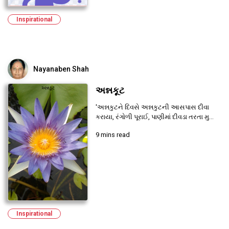
Inspirational
Nayanaben Shah
અન્નકૂટ
'અન્નકુટને દિવસે અન્નકુટની આસપાસ દીવા
કરાયા, રંગોળી પૂરાઈ, પાણીમાં દીવડા તરતા મુ...
9 mins read
Inspirational