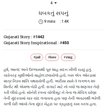
4
ધબકતું સપનું
9 mins
1.4K
Gujarati Story :
#
1442
Gujarati Story Inspirational :
#
450
#jail
#love
#ring
હર્ષ, આનંદ અને ઉલ્લાસથી પૂરું શાહ સદન ખીલી રહ્યું હતું.
ચારેતરફ ખુશીઓનો માહોલ છવાયેલો હતો. બસ એક ઓરડામાં
માત્ર નિરવ શાંતિ પથરાયેલી હતી. અરીસા સામે તે લગભગ ૨૦
મિનીટ થી એમજ બેઠી હતી. સગાઈ માટે નો બધો જ શણગાર તેણે
કરી લીધો હતો. સોનેરી રંગના ચોલીસૂટ ને તેના જ મેચિંગ ઘરેણા
તેની સુંદરતામાં ચાર ચાંદ લગાવતા હતા પણ તેની અવઢવથી ભરેલી
કાળી ઘેરી આંખો તેના સુંદર ચેહરા પર ગ્રહણનું કામ કરતા હતા.