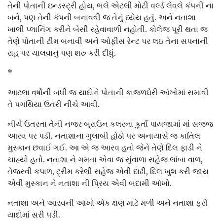
તેની પોતાની ઇન્ડસ્ટ્રી હોય, ભલે એટલી મોટી વર્લ્ડ લેવલે કંપની ના
બને, પણ તેની કંપની બનાવવી જ તેનું ધ્યેય હતું. અને નતાશા
ખાલી પ્લાનિંગ કરીને બેસી રહેવાવાળી નહોતી. કોલેજ પૂરી થતા જ
તેણે પોતાની ટીમ બનાવી અને ઓફીસ રેન્ટ પર લઇ તેના સપનાની
રાહ પર ચાલવાનું પણ શરુ કરી દીધું.
*
આટલા વર્ષોની બધી જ યાદોને પોતાની કાજળઘેરી આંખોમાં સમાવી
તે પગથિયા ઉતરી નીચે આવી.
નીચે ઉતરતા તેની નજર બ્રાઉન કલરના કુર્તા પાયજામાં માં સજ્જ
આરવ પર પડી. નતાશાના ગુલાબી હોઠો પર અનાયાસે જ કાતિલ
મુસ્કાન છવાઈ ગઈ. આ એ જ આરવ હતો જેને તેણે દિલ ફાડી ને
ચાહ્યો હતો. નતાશા ને ગમતા એવા જ સુંવાળા સહેજ લાંબા વાળ,
તેજસ્વી કપાળ, ટ્રીમ કરેલી સહેજ એવી દાઢી, દિલ ખુશ કરી જાય
એવી મુસ્કાન ને નતાશા ની પ્રિય એવી બદામી આંખો.
નતાશા અને આરવની આંખો એક ક્ષણ માટે મળી અને નતાશા ફરી
યાદોમાં સરી પડી.