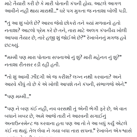
માટે તૈયારી કરી છે કે મારી પોતાની કંપની હોય. આટલે આગળ
આવીને નહી થાય મારાથી...” ઘરે પગ મુકતા જ નતાશા બોલી પડી.
“તું આ શું બોલે છે? આરવ જેવો છોકરો તને ક્યાં મળવાનો હતો
નતાશા? આટલો પ્રેમ કરે છે તને, તારા માટે અલગ કંપનીય ખોલી
આપવા તૈયાર છે, તારે હજી શું જોઈએ છે?” રેખાબેનનું મગજ હવે
છટક્યું.
“મમ્મી પણ મારા પોતાના સપનાઓ નું શું? મારી મહેનત નું શું?”
નતાશા રીતસર રડી રહી હતી.
“તો શું આખી ઝીંદગી એ જ કરીશ? લગ્ન નથી કરવાના? અને
આરવે કીધું તો છે કે એ ખોલી આપશે તને કંપની, સંભાળજે એને.”
“પણ મમ્મી...”
“પણ ને બણ કંઈ નહી, નવ વરસથી તું એની ભેગી ફરે છે, એ વાત
બધાને ખબર છે, અમે આજે તારી ને આરવની સગાઈનું
અનાઉન્સ્મેન્ટ જ કરવાના હતા પણ આ તો તે આ બધું કર્યું એટલે
કંઈ ના થયું. તેલ લેવા ને ગયા બધા તારા સપના.” રેખાબેન એકશ્વાસે