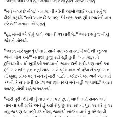
“આરવ આઈ લવ યુ.” નતાશા એ તેનો હાથ પકડતા કહ્યું.
“મને ખબર છે બેબ.” નતાશા ની ભીની આંખો જોઈ આરવ સહેજ
ઢીલો પડ્યો. “તને ખબર છે આપણા પેરેન્ટ્સ આપણી સગાઈની વાત
કરે છે?” નતાશા એ પૂછ્યું
“હા, મમ્મી એ કીધું કાલે, આવતી ૨૧ તારીખે...” આરવ સહેજ નીચું
જોઇને બોલ્યો.
“આરવ મારે જીવવું છે તારી સાથે પણ જે સપના મેં વર્ષો થી જીવ્યા
એના ભોગે કેમ?” નતાશા હજી રડી રહી હતી. “નતાશા, તને
દુનિયાની બધી ખુશીઓ આપવાની જવાબદારી મારી. પણ તારી આ
દુરી મારાથી સહન નહી થાય. મારો પ્રેમ માન તો પ્રેમ ને જીદ માન
તો જીદ, સાંજ પડ્યે મને તું મારી બાહોમાં જોઇએ જ. અને આ તારી
કંપની કે સપનાની દીવાલ આપણા વચ્ચે મને નહી જ ચાલે...” આરવ
આટલું બોલી સહેજ અટક્યો.
“મારી પૂરી ઝીંદગી હું તારા નામ કરું છુ, તું ખાલી તારો સમય મારા
નામે ના કરી શકે? અને હું ક્યાં રોકું છુ તારા સપના પુરા કરતા? તું કર
બધું જ પણ આપણી કંપનીમાં, જ્યાંથી સાંજે ૬ વાગે તું ઘરે આવી