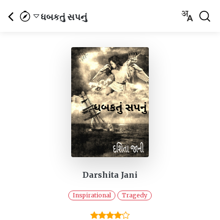
ધબકતું સપનું
Darshita Jani
Inspirational
Tragedy