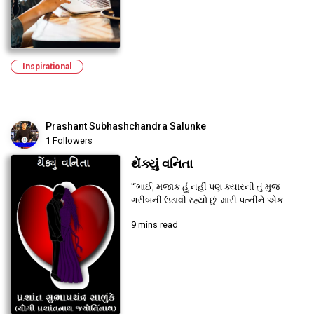
Inspirational
Prashant Subhashchandra Salunke
1 Followers
થેંક્યું વનિતા
'“ભાઈ, મજાક હું નહીં પણ ક્યારની તું મુજ
ગરીબની ઉડાવી રહ્યો છું. મારી પત્નીને એક ...
9 mins read