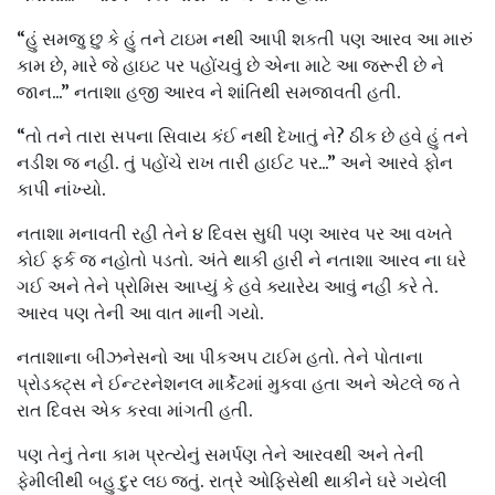
“હું સમજુ છુ કે હું તને ટાઇમ નથી આપી શકતી પણ આરવ આ મારું
કામ છે, મારે જે હાઇટ પર પહોંચવું છે એના માટે આ જરૂરી છે ને
જાન...” નતાશા હજી આરવ ને શાંતિથી સમજાવતી હતી.
“તો તને તારા સપના સિવાય કંઈ નથી દેખાતું ને? ઠીક છે હવે હું તને
નડીશ જ નહી. તું પહોંચે રાખ તારી હાઈટ પર...” અને આરવે ફોન
કાપી નાંખ્યો.
નતાશા મનાવતી રહી તેને ૪ દિવસ સુધી પણ આરવ પર આ વખતે
કોઈ ફર્ક જ નહોતો પડતો. અંતે થાકી હારી ને નતાશા આરવ ના ઘરે
ગઈ અને તેને પ્રોમિસ આપ્યું કે હવે ક્યારેય આવું નહી કરે તે.
આરવ પણ તેની આ વાત માની ગયો.
નતાશાના બીઝનેસનો આ પીકઅપ ટાઈમ હતો. તેને પોતાના
પ્રોડક્ટ્સ ને ઈન્ટરનેશનલ માર્કેટમાં મુકવા હતા અને એટલે જ તે
રાત દિવસ એક કરવા માંગતી હતી.
પણ તેનું તેના કામ પ્રત્યેનું સમર્પણ તેને આરવથી અને તેની
ફેમીલીથી બહુ દુર લઇ જતું. રાત્રે ઓફિસેથી થાકીને ઘરે ગયેલી