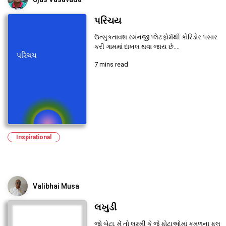
પરિચય
ઉત્સુકતાવશ રમનજી પ્લેટફોર્મથી કોરિડોર પસાર
કરી ગામમાં દાખલ થવા જાય છે....
7 mins read
Inspirational
Valibhai Musa
લખુડી
જો બેટા, મેં તો લક્ષ્મી કે જે ફોટાઓમાં કમળના ફૂલ