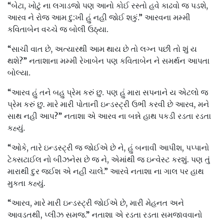
“બેટા, ખોટું ના લગાડજો પણ આનો કોઈ રસ્તો હવે કાઢવો જ પડશે,
આરવ ને રોજ આમ દુ:ખી હું નહી જોઈ શકું.” આરવના મમ્મી
કવિતાબેન વચ્ચે જ બોલી ઉઠ્યા.
“સાચી વાત છે, અત્યારથી આમ થાય છે તો લગ્ન પછી તો શું ય
થશે?” નતાશાના મમ્મી રેખાબેન પણ કવિતાબેન ને સમર્થન આપતા
બોલ્યા.
“આરવ હું તને બહુ પ્રેમ કરું છુ. પણ હું મારા સપનાને ય એટલો જ
પ્રેમ કરું છુ. મારે મારી પોતાની ઇન્ડસ્ટ્રી ઉભી કરવી છે આરવ, મને
સાથ નહી આપ?” નતાશા એ આરવ ના બન્ને હાથ પકડી રડતા રડતા
કહ્યું.
“ઓકે, તારે ઇન્ડસ્ટ્રી જ જોઈએ છે ને, હું બનાવી આપીશ, પપ્પાનો
ટેક્સટાઈલ નો બીઝનેસ છે જ ને, એમાંથી જ ઇન્વેસ્ટ કરશું. પણ તું
મારાથી દુર જઈશ એ નહી ચાલે.” આરવે નતાશા ના ગાલ પર હાથ
મુકતા કહ્યું.
“આરવ, મારે મારી ઇન્ડસ્ટ્રી જોઈએ છે, મારી મેહનત અને
આવડતથી, પ્લીઝ સમજ.” નતાશા એ રડતા રડતા સમજાવવાનો