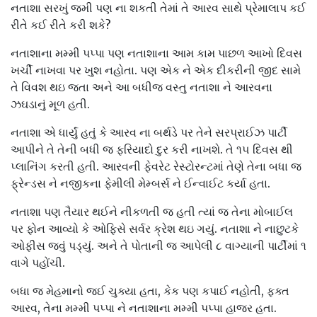
નતાશા સરખું જમી પણ ના શકતી તેમાં તે આરવ સાથે પ્રેમાલાપ કઈ
રીતે કઈ રીતે કરી શકે?
નતાશાના મમ્મી પપ્પા પણ નતાશાના આમ કામ પાછળ આખો દિવસ
ખર્ચી નાખવા પર ખુશ નહોતા. પણ એક ને એક દીકરીની જીદ સામે
તે વિવશ થઇ જતા અને આ બધીજ વસ્તુ નતાશા ને આરવના
ઝઘડાનું મૂળ હતી.
નતાશા એ ધાર્યું હતું કે આરવ ના બર્થડે પર તેને સરપ્રાઈઝ પાર્ટી
આપીને તે તેની બધી જ ફરિયાદો દુર કરી નાખશે. તે ૧૫ દિવસ થી
પ્લાનિંગ કરતી હતી. આરવની ફેવરેટ રેસ્ટોરન્ટમાં તેણે તેના બધા જ
ફ્રેન્ડસ ને નજીકના ફેમીલી મેમ્બર્સ ને ઈન્વાઈટ કર્યા હતા.
નતાશા પણ તૈયાર થઈને નીકળતી જ હતી ત્યાં જ તેના મોબાઈલ
પર ફોન આવ્યો કે ઓફિસે સર્વર ક્રેશ થઇ ગયું. નતાશા ને નાછુટકે
ઓફીસ જવું પડ્યું. અને તે પોતાની જ આપેલી ૮ વાગ્યાની પાર્ટીમાં ૧
વાગે પહોંચી.
બધા જ મેહમાનો જઈ ચુક્યા હતા, કેક પણ કપાઈ નહોતી, ફક્ત
આરવ, તેના મમ્મી પપ્પા ને નતાશાના મમ્મી પપ્પા હાજર હતા.