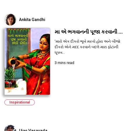
Ankita Gandhi
મા એ ભગવાનની પૂજા કરવાની ...
'મારો એક દીકરો ભૂખે મરતો હોય અને બીજો
દીકરો એને મદદ કરવાને બદલે મારા ફોટાની
ધૂપબ...
3 mins read
Inspirational
Ujas Vasavada