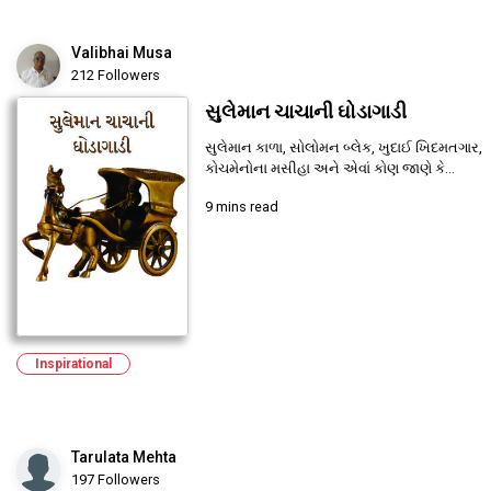
Valibhai Musa
212 Followers
સુલેમાન ચાચાની ઘોડાગાડી
સુલેમાન કાળા, સોલોમન બ્લેક, ખુદાઈ ખિદમતગાર,
કોચમેનોના મસીહા અને એવાં કોણ જાણે કે...
9 mins read
Inspirational
Tarulata Mehta
197 Followers