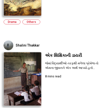
Drama
Others
Shalini Thakkar
એક શિક્ષિકાની ડાયરી
જેમાં વિદ્યાર્થીઓ તરફથી મળેલા પ્રેમેજ તો
એમના જીવનને એક અર્થ આપ્યો હતો...
8 mins read