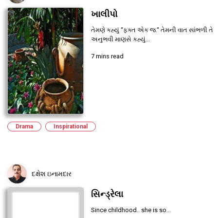
ખાલીપો
તેમણે કહ્યું “ફક્ત એક જ.“ તેમની વાત સાંભળી તે
અનુભવી માણસે કહ્યું...
7 mins read
Drama
Inspirational
દક્ષેશ ઇનામદાર
સિન્ડ્રેલા
Since childhood.. she is so...