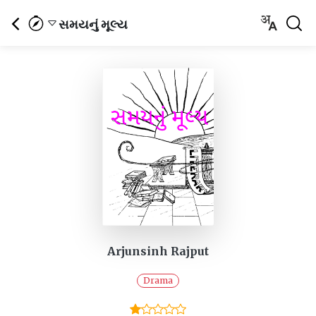
સમયનું મૂલ્ય
Arjunsinh Rajput
Drama