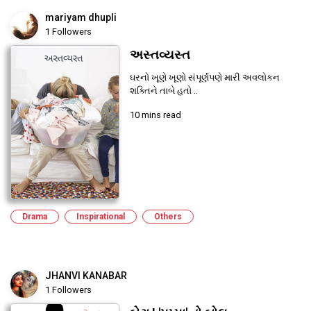
mariyam dhupli
1 Followers
અસ્તવ્યસ્ત
ઘરનો ખૂણે ખૂણો સંપૂર્ણપણે મારી અવલોકન
શક્તિને તાબે હતો ..
10 mins read
Drama
Inspirational
Others
JHANVI KANABAR
1 Followers