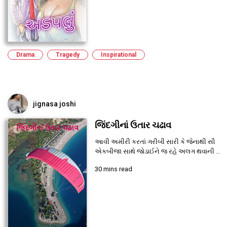
Drama
Tragedy
Inspirational
jignasa joshi
જિંદગીનાં ઉતાર ચઢાવ
આવી અમીરી કરતાં ગરીબી સારી કે જેનાથી સૌ
એકબીજા સાથે જોડાઈને જ રહે અલગ થવાની ...
30 mins read