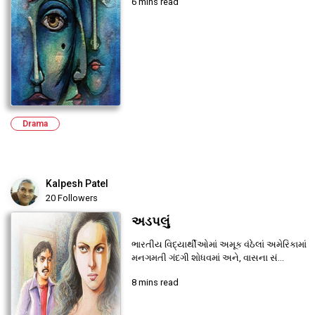
6 mins read
Drama
Kalpesh Patel
20 Followers
અડપલું
ભારતીય વિદ્યાર્થીઓમાં અમૂક વંઠેલાં અમેરિકામાં
મનગમતી ગંદગી શોધવમાં અને, વાસના સં...
8 mins read