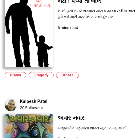
બેટા ! 'પપ્પા' તો બોલ
નાનો હતો ત્યારે ભગવાને મારા પપ્પા લઈ લીધા અને
હવે તમે મારી મમ્મીને મારાથી દૂર કર...
6 mins read
Drama
Tragedy
Others
Kalpesh Patel
20 Followers
અવાર-નવાર
બીજી બોલી જીવીના ભાગ્ય ખૂલી ગયા, એ તો ...