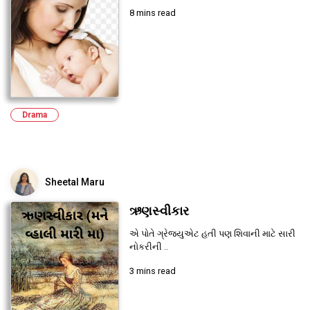
8 mins read
Drama
Sheetal Maru
ઋણસ્વીકાર
એ પોતે ગ્રેજ્યુએટ હતી પણ શિવાની માટે સારી
નોકરીની ..
3 mins read