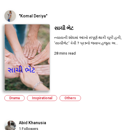
"Komal Deriya"
સાચી ભેટ
ન્યાયની શોધમાં આંખો સંપૂર્ણ થાકી ચૂકી હતી,
'સાચીભેટ' કેવી ? પ્રશ્નનો જવાબ હજુય અ...
28 mins read
Drama
Inspirational
Others
Abid Khanusia
1 Followers