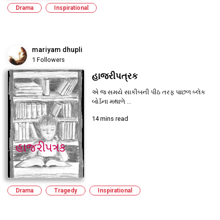
Drama
Inspirational
mariyam dhupli
1 Followers
હાજરીપત્રક
એ જ સમયે સાકીબની પીઠ તરફ પાછળ બ્લેક
બોર્ડના મથાળે ...
14 mins read
Drama
Tragedy
Inspirational