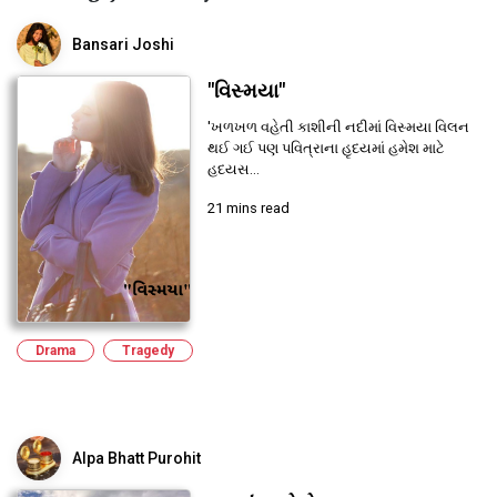
Bansari Joshi
"વિસ્મયા"
'ખળખળ વહેતી કાશીની નદીમાં વિસ્મયા વિલન
થઈ ગઈ પણ પવિત્રાના હૃદયમાં હમેશ માટે
હદયસ...
21 mins read
Drama
Tragedy
Alpa Bhatt Purohit