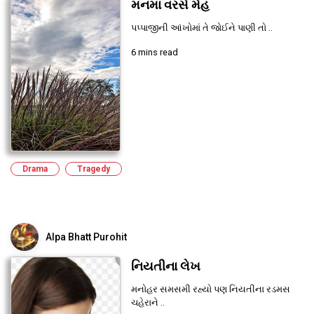
મનમાં વરસે મેહ
પપ્પાજીની આંખોમાં તે જોઈને પાણી તો ..
6 mins read
Drama
Tragedy
Alpa Bhatt Purohit
નિયતીના લેખ
મનોહર સમસમી રહ્યો પણ નિયતીના રડમસ
ચહેરાને ..