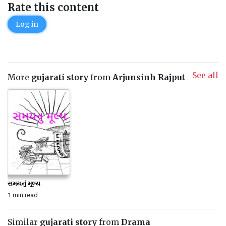
Rate this content
Log in
See all
More
gujarati story
from
Arjunsinh Rajput
સમયનું મૂલ્ય
1 min read
Similar
gujarati story
from
Drama