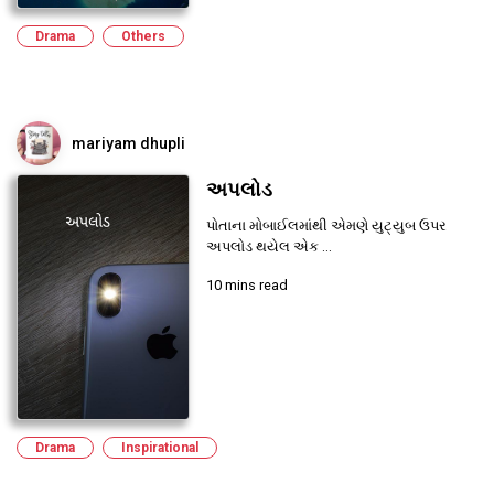
Drama
Others
mariyam dhupli
અપલોડ
પોતાના મોબાઈલમાંથી એમણે યુટ્યુબ ઉપર
અપલોડ થયેલ એક ...
10 mins read
Drama
Inspirational