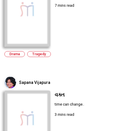
7 mins read
Drama
Tragedy
Sapana Vijapura
વક્ત
time can change..
3 mins read