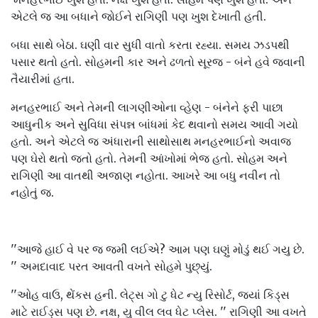
એટલે જ આ બધાને જોઈને રાગિણી પણ ખુશ દેખાતી હતી.
બધા સાથે બેઠા. ઘણી વાર સુધી વાતો કરતા રહ્યા. સમય ઝડપથી
પસાર થતો હતો. સોહમની કાર અને ઢળતો સૂરજ - બંને હવે જવાની
તૈયારીમાં હતા.
મનહરભાઈ અને તેમની લાગણીઓના વ્હેણ - બંનેને ફરી પાછા
આધુનીક અને સુવિધા સંપન્ન બાંધમાં કેદ થવાનો સમય આવી ગયો
હતો. અને એટલે જ અંધારાની સાથોસાથ મનહરભાઈનો અવાજ
પણ ઘેરો થતો જતો હતો. તેમની આંખોમાં ભેજ હતો. સોહમ અને
રાગિણી આ વાતથી અજાણ નહોતા. આખરે આ બધુ નવીન તો
નહોતું જ.
''આજે હાઈ વે પર જ જમી લઈએ? આમ પણ ઘણું મોડું થઈ ગયુ છે.
'' અમદાવાદ પરત આવતી વખતે સોહમે પુછ્યું.
''ઓહ વાઉ, થેંકસ હની. લેટ્સ ગો ટુ ધેટ ન્યુ રિસોર્ટ, જયાં કિડ્સ
માટે રાઈડ્સ પણ છે. નક્ષ, યુ વીલ લવ ધેટ પ્લેસ. '' રાગિણી આ વખતે