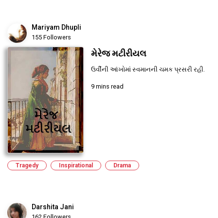
Mariyam Dhupli
155 Followers
મેરેજ મટીરીયલ
ઉર્વીની આંખોમાં સ્વમાનની ચમક પ્રસરી રહી.
9 mins read
Tragedy
Inspirational
Drama
Darshita Jani
162 Followers