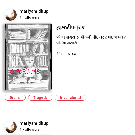
mariyam dhupli
1 Followers
હાજરીપત્રક
એ જ સમયે સાકીબની પીઠ તરફ પાછળ બ્લેક
બોર્ડના મથાળે ...
14 mins read
Drama
Tragedy
Inspirational
mariyam dhupli
1 Followers