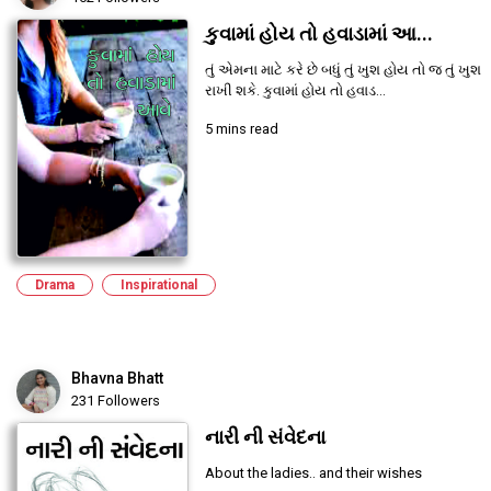
કુવામાં હોય તો હવાડામાં આ...
તું એમના માટે કરે છે બધું તું ખુશ હોય તો જ તું ખુશ
રાખી શકે. કુવામાં હોય તો હવાડ...
5 mins read
Drama
Inspirational
Bhavna Bhatt
231 Followers
નારી ની સંવેદના
About the ladies.. and their wishes