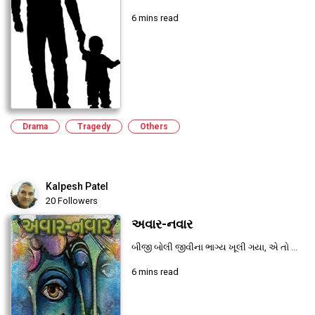
6 mins read
Drama
Tragedy
Others
Kalpesh Patel
20 Followers
અવાર-નવાર
બીજી બોલી જીવીના ભાગ્ય ખૂલી ગયા, એ તો ...
6 mins read