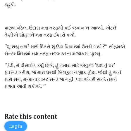
ટહુકી.
પાછળ બેઠેલા ઉદાસ નક્ષ તરફથી કંઈ જવાબ ન આવ્યો. એટલે
તેણીએ સોહમને નક્ષ તરફ ઈશારો કર્યો.
''શું થયું નક્ષ? મારો દિકરો શું ઉંડા વિચારમાં ઉતરી ગયો.?'' સોહમએ
સેન્ટર મિરરમાં નક્ષ તરફ નજર કરતા મજાકમાં પૂછયું.
''ડેડી, મેં ડીસાઈડ કર્યું છે કે, હું તમારા માટે એવુ જ 'દાદાનું ઘર'
ફાઈન્ડ કરીશ, જે મારા ઘરથી બિલકુલ નજીક હોય. જેથી હું અને
મારો સન, મન્થના લાસ્ટ સન્ડે જ નહીં, પણ એવરી સન્ડે તમને
મળવા આવી શકીએ. ''
Rate this content
Log in