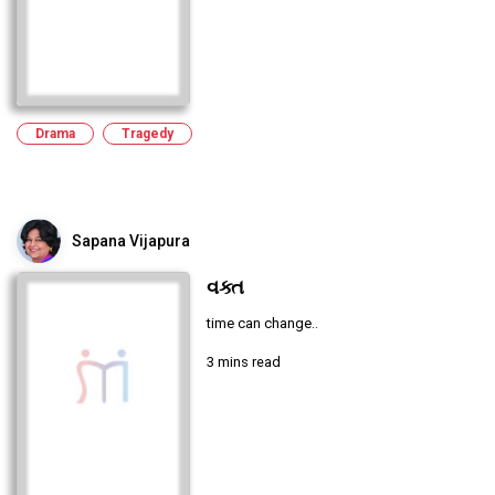
Drama
Tragedy
Sapana Vijapura
વક્ત
time can change..
3 mins read