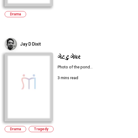
Drama
Jay D Dixit
ગેટ ટુ ગેધર
Photo of the pond...
3 mins read
Drama
Tragedy