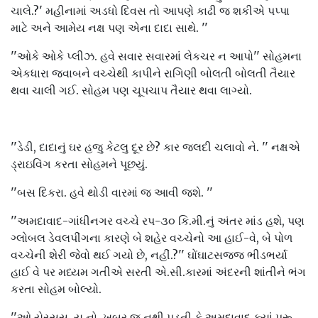
ચાલે.?' મહીનામાં અડધો દિવસ તો આપણે કાઢી જ શકીએ પપ્પા
માટે અને આમેય નક્ષ પણ એના દાદા સાથે. ''
''ઓકે ઓકે પ્લીઝ. હવે સવાર સવારમાં લેકચર ન આપો'' સોહમના
એકધારા જવાબને વચ્ચેથી કાપીને રાગિણી બોલતી બોલતી તૈયાર
થવા ચાલી ગઈ. સોહમ પણ ચૂપચાપ તૈયાર થવા લાગ્યો.
''ડેડી, દાદાનું ઘર હજુ કેટલુ દૂર છે? કાર જલદી ચલાવો ને. '' નક્ષએ
ડ્રાઇવિંગ કરતા સોહમને પૂછયું.
''બસ દિકરા. હવે થોડી વારમાં જ આવી જશે. ''
''અમદાવાદ-ગાંધીનગર વચ્ચે રપ-૩૦ કિ.મી.નું અંતર માંડ હશે, પણ
ગ્લોબલ ડેવલપીંગના કારણે બે શહેર વચ્ચેનો આ હાઈ-વે, બે પોળ
વચ્ચેની શેરી જેવો થઈ ગયો છે, નહીં.?'' ઘોંઘાટસજ્જ ભીડભર્યા
હાઈ વે પર મધ્યમ ગતીએ સરતી એ.સી.કારમાં અંદરની શાંતીને ભંગ
કરતા સોહમ બોલ્યો.
''ઓ યેસ્સસ. યુ નો, ખબર જ નથી પડતી કે અમદાવાદ ક્યાં પુરૂ