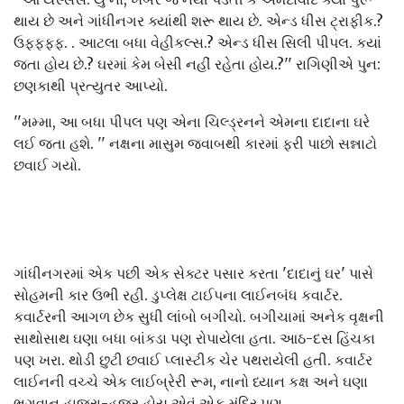
થાય છે અને ગાંધીનગર ક્યાંથી શરૂ થાય છે. એન્ડ ધીસ ટ્રાફીક.?
ઉફફફફ. . આટલા બધા વેહીકલ્સ.? એન્ડ ધીસ સિલી પીપલ. કયાં
જતા હોય છે.? ઘરમાં કેમ બેસી નહીં રહેતા હોય.?'' રાગિણીએ પુન:
છણકાથી પ્રત્યુતર આપ્યો.
''મમ્મા, આ બધા પીપલ પણ એના ચિલ્ડ્રનને એમના દાદાના ઘરે
લઈ જતા હશે. '' નક્ષના માસુમ જવાબથી કારમાં ફરી પાછો સન્નાટો
છવાઈ ગયો.
ગાંધીનગરમાં એક પછી એક સેક્ટર પસાર કરતા 'દાદાનું ઘર' પાસે
સોહમની કાર ઉભી રહી. ડુપ્લેક્ષ ટાઈપના લાઈનબંધ કવાર્ટર.
કવાર્ટરની આગળ છેક સુધી લાંબો બગીચો. બગીચામાં અનેક વૃક્ષની
સાથોસાથ ઘણા બધા બાંકડા પણ રોપાયેલા હતા. આઠ-દસ હિંચકા
પણ ખરા. થોડી છુટી છવાઈ પ્લાસ્ટીક ચેર પથરાયેલી હતી. કવાર્ટર
લાઈનની વચ્ચે એક લાઈબ્રેરી રૂમ, નાનો ધ્યાન કક્ષ અને ઘણા
ભગવાન હાજરા-હજૂર હોય એવું એક મંદિર પણ.