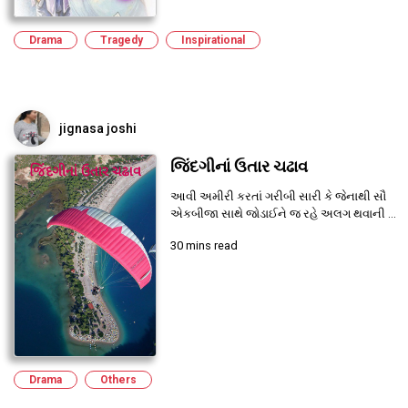
Drama
Tragedy
Inspirational
jignasa joshi
જિંદગીનાં ઉતાર ચઢાવ
આવી અમીરી કરતાં ગરીબી સારી કે જેનાથી સૌ
એકબીજા સાથે જોડાઈને જ રહે અલગ થવાની ...
30 mins read
Drama
Others