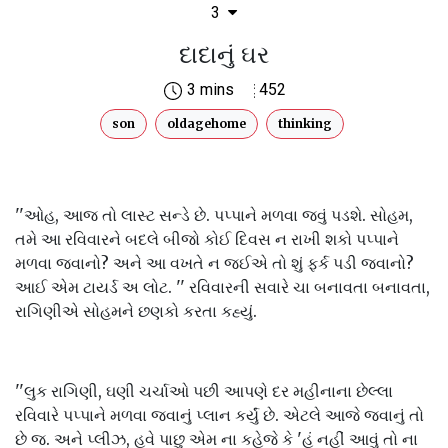
3
દાદાનું ઘર
3 mins
452
son
oldagehome
thinking
''ઓહ, આજ તો લાસ્ટ સન્ડે છે. પપ્પાને મળવા જવું પડશે. સોહમ,
તમે આ રવિવારને બદલે બીજો કોઈ દિવસ ન રાખી શકો પપ્પાને
મળવા જવાનો? અને આ વખતે ન જઈએ તો શું ફર્ક પડી જવાનો?
આઈ એમ ટાયર્ડ અ લોટ. '' રવિવારની સવારે ચા બનાવતા બનાવતા,
રાગિણીએ સોહમને છણકો કરતા કહ્યું.
''લુક રાગિણી, ઘણી ચર્ચાઓ પછી આપણે દર મહીનાના છેલ્લા
રવિવારે પપ્પાને મળવા જવાનું પ્લાન કર્યું છે. એટલે આજે જવાનું તો
છે જ. અને પ્લીઝ, હવે પાછુ એમ ના કહેજે કે 'હું નહીં આવું તો ના