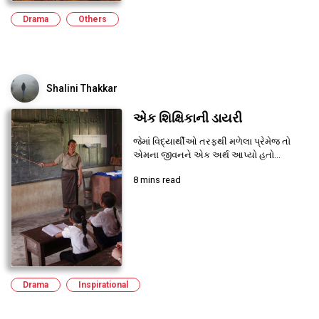
Drama
Others
Shalini Thakkar
એક શિક્ષિકાની ડાયરી
જેમાં વિદ્યાર્થીઓ તરફથી મળેલા પ્રેમેજ તો
એમના જીવનને એક અર્થ આપ્યો હતો...
8 mins read
Drama
Inspirational