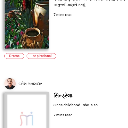
અનુભવી માણસે કહ્યું...
7 mins read
Drama
Inspirational
દક્ષેશ ઇનામદાર
સિન્ડ્રેલા
Since childhood.. she is so...
7 mins read