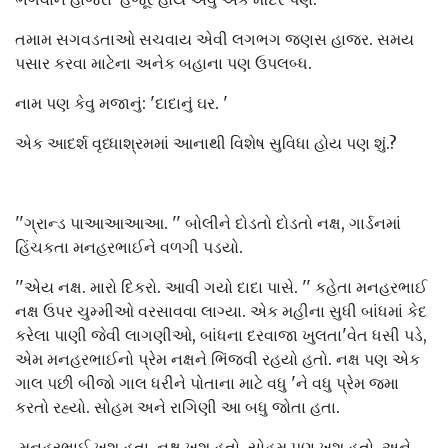
તમામ સગવડતાઓ સચવાય એવી લગભગ જણસ હાજર. સમય
પસાર કરવા માટેના અનેક બહાના પણ ઉપલબ્ધ.
નામ પણ કેવુ મજાનું: 'દાદાનું ઘર. '
એક આદર્શ વૃધ્ધાશ્રમમાં આનાથી વિશેષ સુવિધા હોય પણ શું.?
''ગ્રાન્ડ પાઆઆઆઆ. '' બોલીને દોડતો દોડતો નક્ષ, ગાર્ડનમાં
હિંચકતા મનહરભાઈને વળગી પડયો.
''એય નક્ષ. મારો દિકરો. આવી ગયો દાદા પાસે. '' કહેતા મનહરભાઈ
નક્ષ ઉપર ચુમ્મીઓ વરસાવવા લાગ્યા. એક મહીના સુધી બાંધમાં કેદ
કરેલા પાણી જેવી લાગણીઓ, બાંધના દરવાજા ખુલતા'વેત ધસી પડે,
એમ મનહરભાઈનો પ્રેમ નક્ષને ભિંજવી રહયો હતો. નક્ષ પણ એક
ગાલ પછી બીજો ગાલ ધરીને પોતાના માટે વધુ 'ને વધુ પ્રેમ જમા
કરતો રહ્યો. સોહમ અને રાગિણી આ બધુ જોતા હતા.
મનહરભાઈ ખુશ હતા. નક્ષ ખુશ હતો. સોહમ પણ ખુશ હતો. અને