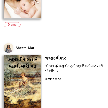
Drama
Sheetal Maru
ઋણસ્વીકાર
એ પોતે ગ્રેજ્યુએટ હતી પણ શિવાની માટે સારી
નોકરીની ..
3 mins read