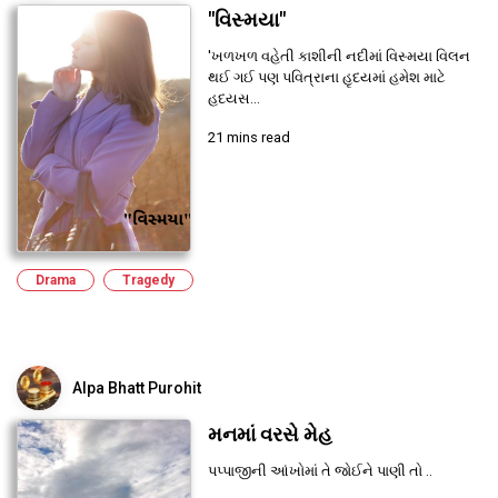
"વિસ્મયા"
'ખળખળ વહેતી કાશીની નદીમાં વિસ્મયા વિલન
થઈ ગઈ પણ પવિત્રાના હૃદયમાં હમેશ માટે
હદયસ...
21 mins read
Drama
Tragedy
Alpa Bhatt Purohit
મનમાં વરસે મેહ
પપ્પાજીની આંખોમાં તે જોઈને પાણી તો ..