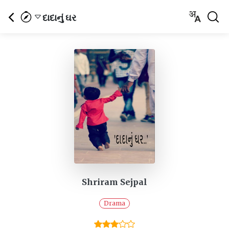
દાદાનું ઘર
Shriram Sejpal
Drama