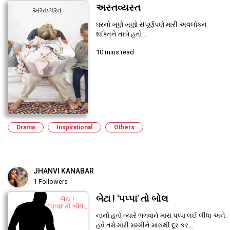
અસ્તવ્યસ્ત
ઘરનો ખૂણે ખૂણો સંપૂર્ણપણે મારી અવલોકન
શક્તિને તાબે હતો ..
10 mins read
Drama
Inspirational
Others
JHANVI KANABAR
1 Followers
બેટા ! 'પપ્પા' તો બોલ
નાનો હતો ત્યારે ભગવાને મારા પપ્પા લઈ લીધા અને
હવે તમે મારી મમ્મીને મારાથી દૂર કર...