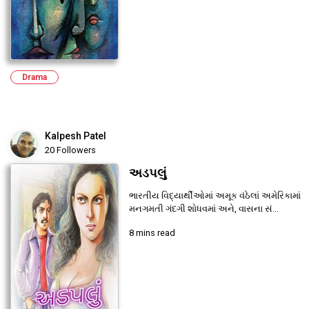
Drama
Kalpesh Patel
20 Followers
અડપલું
ભારતીય વિદ્યાર્થીઓમાં અમૂક વંઠેલાં અમેરિકામાં
મનગમતી ગંદગી શોધવમાં અને, વાસના સં...
8 mins read