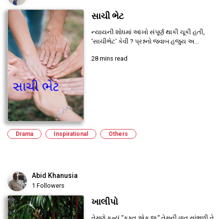
સાચી ભેટ
ન્યાયની શોધમાં આંખો સંપૂર્ણ થાકી ચૂકી હતી,
'સાચીભેટ' કેવી ? પ્રશ્નનો જવાબ હજુય અ...
28 mins read
Drama
Inspirational
Others
Abid Khanusia
1 Followers
ખાલીપો
તેમણે કહ્યું “ફક્ત એક જ.“ તેમની વાત સાંભળી તે