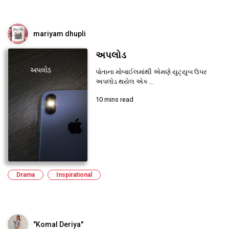
mariyam dhupli
અપલોડ
પોતાના મોબાઈલમાંથી એમણે યુટ્યુબ ઉપર
અપલોડ થયેલ એક ...
10 mins read
Drama
Inspirational
"Komal Deriya"