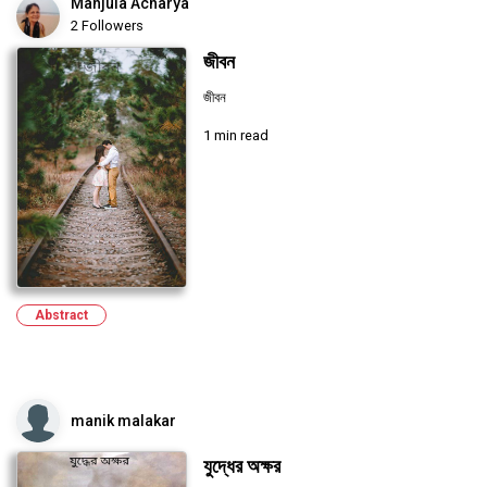
Manjula Acharya
2 Followers
জীবন
জীবন
1 min read
Abstract
manik malakar
যুদ্ধের অক্ষর