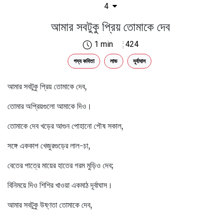
4
আমার সবটুকু প্রিয় তোমাকে দেব
1 min
424
গদ্য কবিতা
লাভ
দূর্বাঘাস
আমার সবটুকু প্রিয় তোমাকে দেব,
তোমার অপ্রিয়গুলো আমাকে দিও।
তোমাকে দেব খড়ের আগুন পোহানো পৌষ সকাল,
সঙ্গে এককাপ খেজুরগুড়ের লাল-চা,
বেতের পাত্রে মায়ের হাতের গরম মুড়িও দেব;
বিনিময়ে দিও শিশির খাওয়া একমাঠ দূর্বাঘাস।
আমার সবটুকু উষ্ণতা তোমাকে দেব,