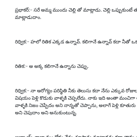
ప్రభాకర్:- సరే అమ్మ ముందు చెల్లి తో మాట్లాడు. చెల్లి ఒప్పుకుంటే 
మాట్లాడుదాం.
రిధ్విక:- హలో రితిక ఎక్కడ ఉన్నావ్. కలిగానే ఉన్నావ్ కదా నీతో 
రితిక:- అ అక్క కలిగానే ఉన్నాను చెప్పు.
రిధ్విక:- నా ఆరోగ్యం పరిస్థితి నీకు తెలుసు కదా నేను ఎక్కువ రోజ
విషయం పెళ్లి కొడుకు వాళ్ళకి చెప్పలేదు. నాకు ఇది అంతా మంచిగ
వాళ్ళకి నిజం చెప్పేదం అని నాన్నతో చెప్పాను, అలాగే పెళ్లి కూతురు 
అని చెపుదాం అని అనుకుంటున్న.