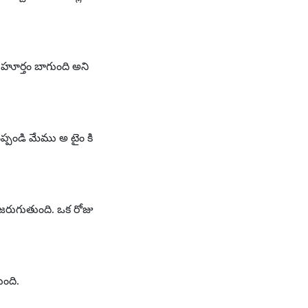
ముహూర్తం బాగుంది అని
ప్పండి మేము అ టైం కి
ట్ జరుగుతుంది. ఒక రోజు
ుంది.