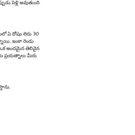
పుడు పెళ్లి అవుతుంది
కంలో ఏ దోషం లెదు 30
్నాయి. ఇంకా రెండు
త ఒక అందమైన తెలివైన
ీ ప్రయత్నాలు మీరు
్తాను.