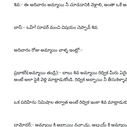
శివ:- ఈ అదివారం అమ్మాయి నీ చూడడానికి వెళ్లాలి, అంతా ఒకే అను
బాస్:- ఒహ్! సూపర్ మంచి విషయం చెప్పావ్ శివ.
అదివారం రోజు అమ్మాయి వాళ్ళ ఇంట్లో:-
ప్రభాకర్(అమ్మాయి తండ్రి):- బాబు శివ అమ్మాయి రిధ్విక మీరు ఏద
అంటే అలా పైకి వెళ్లి మాట్లాడుకోండి. రిధ్విక అబ్బాయి నీ తీసుకెళ్ళా
ఒక పదిహేను నిమిషాల తర్వాత అంటే రిధ్విక ఇంకా శివ మాట్లాడుకు
దామోదర్:- అమ్మాయి కి అబ్బాయి నచ్చాడు, అబ్బయ్ కి అమ్మాయి నచ