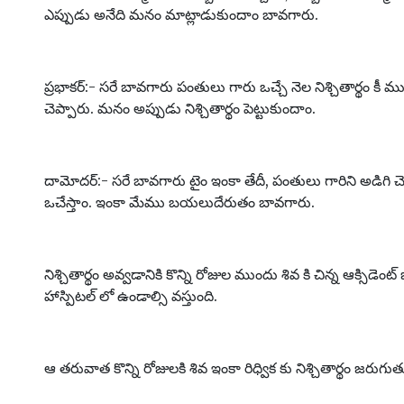
ఎప్పుడు అనేది మనం మాట్లాడుకుందాం బావగారు.
ప్రభాకర్:- సరే బావగారు పంతులు గారు ఒచ్చే నెల నిశ్చితార్థం కీ 
చెప్పారు. మనం అప్పుడు నిశ్చితార్థం పెట్టుకుందాం.
దామోదర్:- సరే బావగారు టైం ఇంకా తేదీ, పంతులు గారిని అడిగి చె
ఒచేస్తాం. ఇంకా మేము బయలుదేరుతం బావగారు.
నిశ్చితార్థం అవ్వడానికి కొన్ని రోజుల ముందు శివ కి చిన్న ఆక్సిడెం
హాస్పిటల్ లో ఉండాల్సి వస్తుంది.
ఆ తరువాత కొన్ని రోజులకి శివ ఇంకా రిధ్విక కు నిశ్చితార్థం జరుగుత