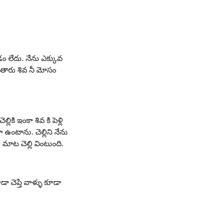
చడం లేదు. నేను ఎక్కువ
వుతారు శివ నీ మోసం
ి ఇంకా శివ కి పెళ్లి
 ఉంటాను. చెల్లిని నేను
నా మాట చెల్లి వింటుంది.
డా చెప్తే వాళ్ళు కూడా