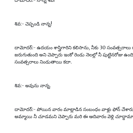
దామోదర్:- నాన్న శివ!
శివ:- చెప్పండి నాన్న!
దామోదర్:- ఉదయం శాస్త్రిగారిని కలిసాను, నీకు 30 సంవత్సరాలు దా
జరుగుతుంది అని చెప్పారు ఇంకో రెండు నెలల్లో నీ పుట్టినరోజు ఉంద
సంవత్సరాలు నిండుతాయి కదా.
శివ:- అవును నాన్న.
దామోదర్:- పోయిన వారం మాట్లాడిన సంబంధం వాళ్లు ఫోన్ చేశార
అమ్మాయి నీ చూడమని చెప్పారు మరి ఈ ఆదివారం వెళ్లి చూద్దామా