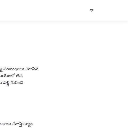
ఎన్ని సంబంధాలు చూసిన
 సమయంలో తన
పెళ్లి గురించి
ంధాలు చూస్తున్నాం