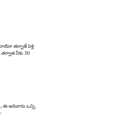
టినా తర్వాతే పెళ్లి
ి తర్వాత నీకు 30
ు, ఈ అదివారం ఒచ్చి
.