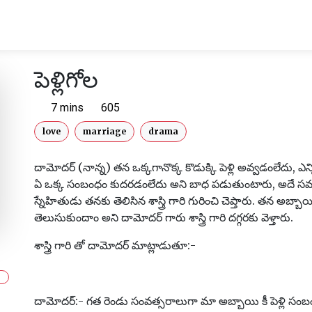
పెళ్లిగోల
7 mins
605
love
marriage
drama
దామోదర్ (నాన్న) తన ఒక్కగానొక్క కొడుక్కి పెళ్లి అవ్వడంలేదు, 
ఏ ఒక్క సంబంధం కుదరడంలేదు అని బాధ పడుతుంటారు, అదే
స్నేహితుడు తనకు తెలిసిన శాస్త్రి గారి గురించి చెప్తారు. తన అబ్బాయి 
తెలుసుకుందాం అని దామోదర్ గారు శాస్త్రి గారి దగ్గరకు వెళ్తారు.
శాస్త్రి గారి తో దామోదర్ మాట్లాడుతూ:-
దామోదర్:- గత రెండు సంవత్సరాలుగా మా అబ్బాయి కీ పెళ్లి సంబ