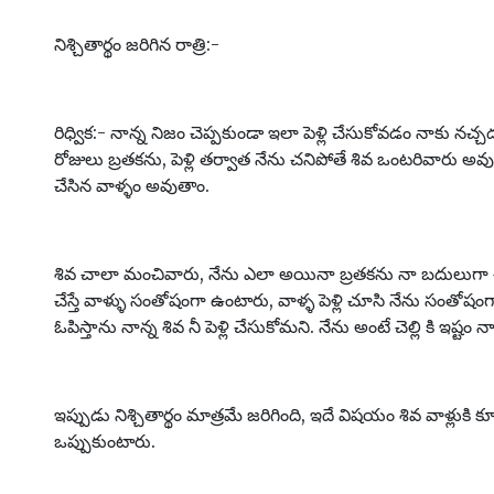
నిశ్చితార్థం జరిగిన రాత్రి:-
రిధ్విక:- నాన్న నిజం చెప్పకుండా ఇలా పెళ్లి చేసుకోవడం నాకు నచ్
రోజులు బ్రతకను, పెళ్లి తర్వాత నేను చనిపోతే శివ ఒంటరివారు అ
చేసిన వాళ్ళం అవుతాం.
శివ చాలా మంచివారు, నేను ఎలా అయినా బ్రతకను నా బదులుగా చెల్లిక
చేస్తే వాళ్ళు సంతోషంగా ఉంటారు, వాళ్ళ పెళ్లి చూసి నేను సంతోషంగా
ఓపిస్తాను నాన్న శివ నీ పెళ్లి చేసుకోమని. నేను అంటే చెల్లి కి ఇష్టం 
ఇప్పుడు నిశ్చితార్థం మాత్రమే జరిగింది, ఇదే విషయం శివ వాళ్లుకి కూ
ఒప్పుకుంటారు.