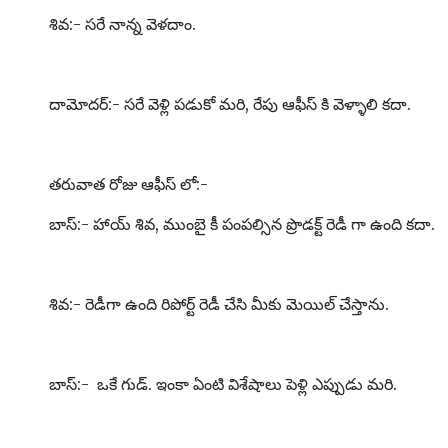
శివ:- సరే నాన్న వెళదాం.
దామోదర్:- సరే వెళ్లి పడుకో మరి, రేపు ఆఫీస్ కి వెళ్ళాలి కదా.
తరువాత రోజు ఆఫీస్ లో:-
బాస్:- హాయ్ శివ, ముంబై కీ పంపల్సిన ప్రొడక్ట్ రెడీ గా ఉంది కదా.
శివ:- రెడీగా ఉంది రిపోర్ట్ రెడీ చేసి మీకు మెయిల్ చేస్తాను.
బాస్:- ఒకే గుడ్. ఇంకా ఏంటి విశేషాలు పెళ్లి ఎప్పుడు మరి.