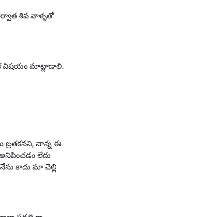
తర్వాత శివ వాళ్ళతో
ఒక విషయం మాట్లాడాలి.
ులు బ్రతకనని, నాన్న ఈ
ా అనిపించడం లేదు
నేను కాదు మా చెల్లి