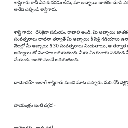
శాస్త్రిగారు కానీ ఏది కుదరడం లేదు, మా అబ్బాయి జాతకం చూసి ఎప్
అనేది చెప్పండి శాస్త్రిగారు.
శాస్త్రి గారు:- దేనికైనా సమయం రావాలి అండి. మీ అబ్బాయి జాత
సంవత్సరాలు దాటినా తర్వాతే మీ అబ్బాయి కీ పెళ్లి గడియాలు ఉన
నెలల్లో మీ అబ్బాయి కి 30 సంవత్సరాలు నిండుతాయి, ఆ తర్వా
అమ్మాయి తో వివాహం జరుగుతుంది. మీరు ఏం కంగారు పడకండి మ
చేయండి. అంతా మంచే జరుగుతుంది.
దామోదర్:- అలాగే శాస్త్రిగారు మంచి మాట చెప్పారు. మరి నేనీ వెళ్లొస
సాయంత్రం ఇంటి దగ్గర:-