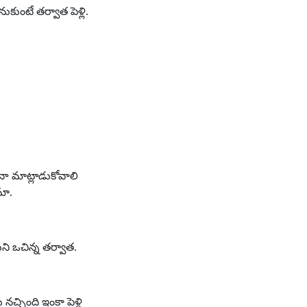
కుంటే తర్వాత పెళ్లి.
ైనా మాట్లాడుకోవాలి
మా.
ని ఒచిన్న తర్వాత.
్చింది ఇంకా పెళ్లి