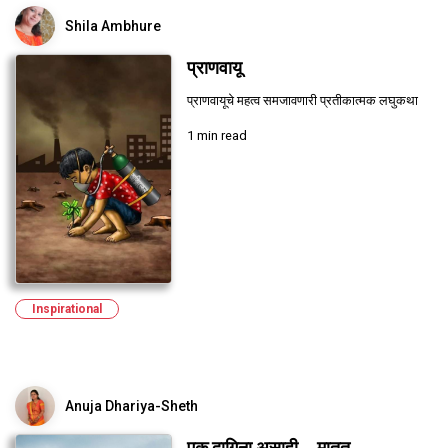
Shila Ambhure
प्राणवायू
प्राणवायूचे महत्व समजावणारी प्रतीकात्मक लघुकथा
1 min read
Inspirational
Anuja Dhariya-Sheth
एक दागिना असाही... मातॄत्...