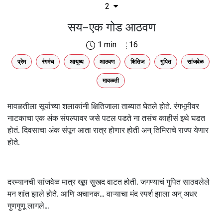
2
सय-एक गोड आठवण
1 min
16
प्रेम
रंगमंच
आयुष्य
आठवण
क्षितिज
गुपित
सांजवेळ
मावळती
मावळतीला सूर्याच्या शलाकांनी क्षितिजाला ताब्यात घेतले होते. रंगभूमीवर
नाटकाचा एक अंक संपल्यावर जसे पटल पडते ना तसंच काहीसं इथे घडत
होतं. दिवसाचा अंक संपून आता रात्र होणार होती अन् तिमिराचे राज्य येणार
होते.
दरम्यानची सांजवेळ मात्र खूप सुखद वाटत होती. जगण्याचं गुपित साठवलेले
मन शांत झाले होते. आणि अचानक... वाऱ्याचा मंद स्पर्श झाला अन् अधर
गुणगुणू लागले...