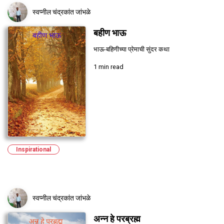
स्वप्नील चंद्रकांत जांभळे
बहीण भाऊ
भाऊ-बहिणीच्या प्रेमाची सुंदर कथा
1 min read
Inspirational
स्वप्नील चंद्रकांत जांभळे
अन्न हे परब्रह्म