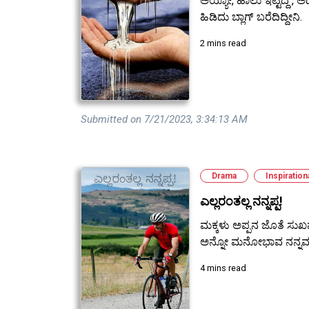
ಅಯ್ಯೋ, ಹಾಲು ಇಟ್ಟಿದ್ದೆ ,
ಹಿಡಿದು ಬ್ಲಾಗ್ ಬರೆದಿದ್ದೀನಿ.
2 mins read
Submitted on 7/21/2023, 3:34:13 AM
Drama
Inspiration
ಎಲ್ಲರಂತಲ್ಲ ನನ್ನಪ್ಪ!
ಮಕ್ಕಳು ಅಪ್ಪನ ಜೊತೆ ಸು
ಅನ್ನೋ ಮನೋಭಾವ ನನ್ನಮ್ಮಂ
4 mins read