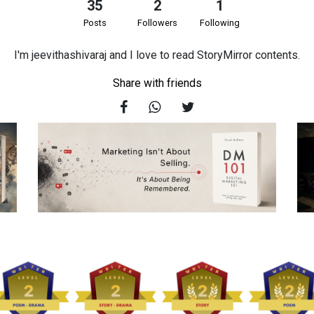
35
2
1
Posts
Followers
Following
I'm jeevithashivaraj and I love to read StoryMirror contents.
Share with friends