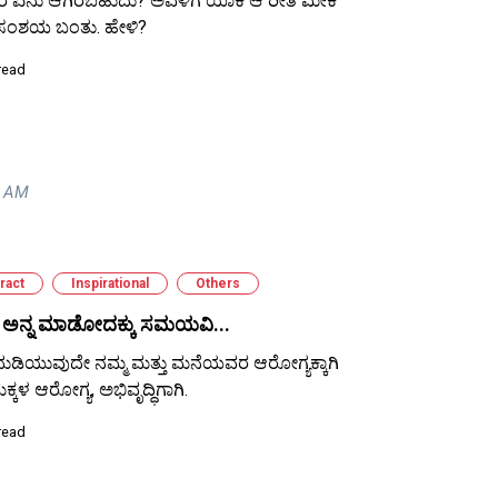
ದರೆ ಏನು ಆಗಿರಬಹುದು? ಅವಳಿಗೆ ಯಾಕೆ ಆ ರೀತಿ ಮೇಕೆ
ಸಂಶಯ ಬಂತು. ಹೇಳಿ?
read
2 AM
ract
Inspirational
Others
 ಅನ್ನ ಮಾಡೋದಕ್ಕು ಸಮಯವಿ...
ದುಡಿಯುವುದೇ ನಮ್ಮ ಮತ್ತು ಮನೆಯವರ ಆರೋಗ್ಯಕ್ಕಾಗಿ
ಕ್ಕಳ ಆರೋಗ್ಯ, ಅಭಿವೃದ್ಧಿಗಾಗಿ.
read