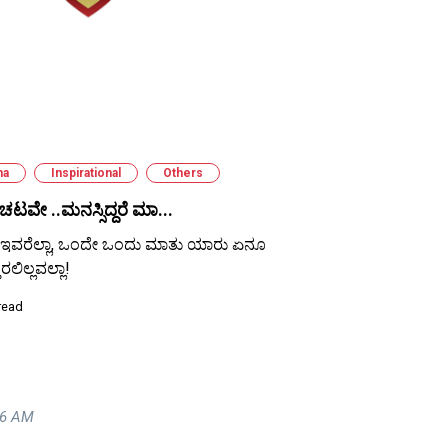
ma
Inspirational
Others
ಟವೇ ..ಮನಸ್ಸಿದ್ದರೆ ಮಾ...
ಇವರೆಲ್ಲಾ, ಒಂದೇ ಒಂದು ಮಾತು ಯಾರು ಏನೂ
ಿರಲಿಲ್ಲವಲ್ಲಾ!
read
56 AM