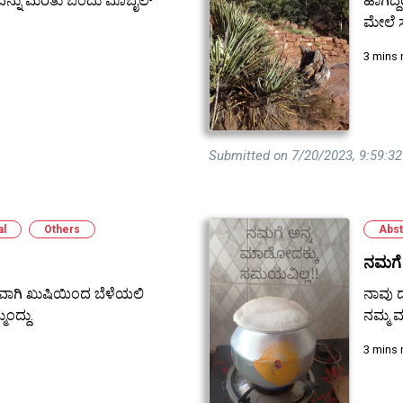
 ಅದನ್ನು ಮರೆತು ಬಂದು ಮೊಬೈಲ್
ಹಾಗಿದ್
ಮೇಲೆ 
3 mins 
Submitted on 7/20/2023, 9:59:3
al
Others
Abst
ನಮಗೆ
ಖವಾಗಿ ಖುಷಿಯಿಂದ ಬೆಳೆಯಲಿ
ನಾವು 
ದ್ದು.
ನಮ್ಮ ಮ
3 mins 