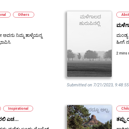
onal
Others
Abst
ಮಳೆಗಾ
ರೇ ಅವನು ನಿಮ್ಮ ತಾಳ್ಮೆಯನ್ನ
ಮಂಡ್ಯ 
ಭಾವಿಸಿ.
ಹೀಗೆ ನ
2 mins 
Submitted on 7/21/2023, 9:48:5
Inspirational
Chil
ರಲಿ ಎಚ...
ತಪ್ಪು 