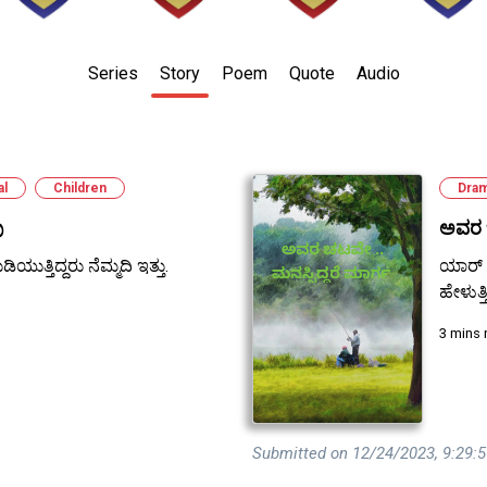
Series
Story
Poem
Quote
Audio
al
Children
Dra
ು
ಅವರ ಚ
ಿಯುತ್ತಿದ್ದರು ನೆಮ್ಮದಿ ಇತ್ತು.
ಯಾರ್ 
ಹೇಳುತ್ತ
3 mins 
Submitted on 12/24/2023, 9:29: