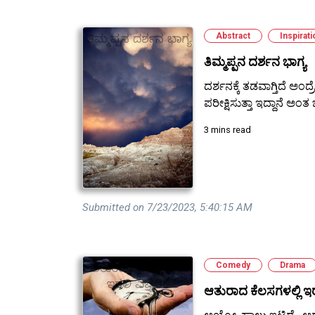
Abstract
Inspirati
ತಿಮ್ಮಪ್ಪನ ದರ್ಶನ ಭಾಗ್ಯ
ದರ್ಶನಕ್ಕೆ ತಡವಾಗ್ತಿದೆ ಅಂದ್
ಪರೀಕ್ಷಿಸುತ್ತಾ ಇದ್ದಾನೆ ಅಂತ 
3 mins read
Submitted on 7/23/2023, 5:40:15 AM
Comedy
Drama
ಆತುರಾದ ಕೆಲಸಗಳಲ್ಲಿ ಇ