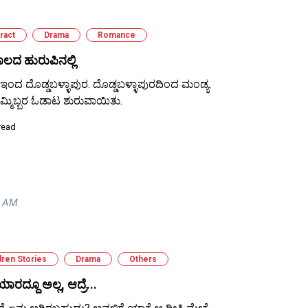
ract
Drama
Romance
ಲದ ಹುರುಪಿನಲ್ಲಿ
ಇಂದ ದೊಡ್ಡಬಳ್ಳಾಪುರ. ದೊಡ್ಡಬಳ್ಳಾಪುರದಿಂದ ಮಂಡ್ಯ.
ಮ್ಮಿಬ್ಬರ ಓಡಾಟ ಶುರುವಾಯಿತು.
read
5 AM
dren Stories
Drama
Others
ಯಾರದ್ದೂ ಅಲ್ಲ, ಆದ್ರೆ...